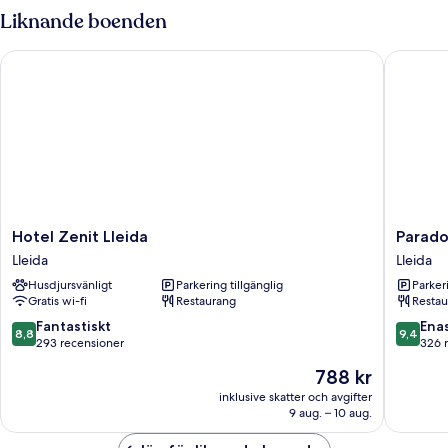
anslutande
Liknande boenden
rum
(extra
Hotel Zenit Lleida
Parador 
bed
4AD+2CH)
Hotel
Parador
Hotel Zenit Lleida
Parado
Zenit
de
Lleida
Lleida
Lleida
Lleida
Husdjursvänligt
Parkering tillgänglig
Parkeri
Lleida
Lleida
Gratis wi-fi
Restaurang
Restau
8.8
9.4
Fantastiskt
Ena
8,8
9,4
av
av
293 recensioner
326 
10,
10,
Priset
788 kr
Fantastiskt,
Enaståe
är
293 recensioner
326 rec
inklusive skatter och avgifter
788 kr
9 aug. – 10 aug.