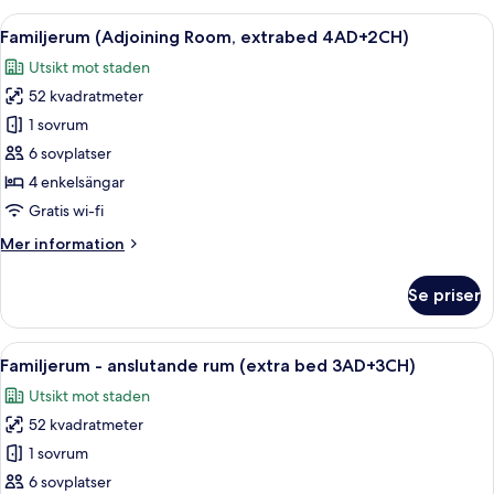
Room,
Öppna
Ett hotellrum med en stor säng, sängla
7
extrabed
Familjerum (Adjoining Room, extrabed 4AD+2CH)
alla
3AD+3CH)
Utsikt mot staden
foton
52 kvadratmeter
för
Familjerum
1 sovrum
(Adjoining
6 sovplatser
Room,
4 enkelsängar
extrabed
Gratis wi-fi
4AD+2CH)
Mer
Mer information
information
om
Se priser
Familjerum
(Adjoining
Room,
Öppna
Ett hotellrum med en stor säng, sängla
7
extrabed
Familjerum - anslutande rum (extra bed 3AD+3CH)
alla
4AD+2CH)
Utsikt mot staden
foton
52 kvadratmeter
för
Familjerum
1 sovrum
-
6 sovplatser