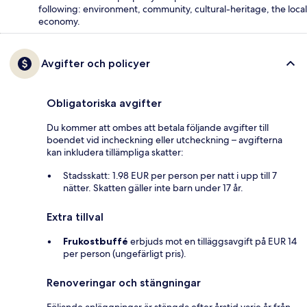
following: environment, community, cultural-heritage, the local
economy.
Avgifter och policyer
Obligatoriska avgifter
Du kommer att ombes att betala följande avgifter till
boendet vid incheckning eller utcheckning – avgifterna
kan inkludera tillämpliga skatter:
Stadsskatt: 1.98 EUR per person per natt i upp till 7
nätter. Skatten gäller inte barn under 17 år.
Extra tillval
Frukostbuffé
erbjuds mot en tilläggsavgift på EUR 14
per person (ungefärligt pris).
Renoveringar och stängningar
Följande anläggningar är stängda efter årstid varje år från