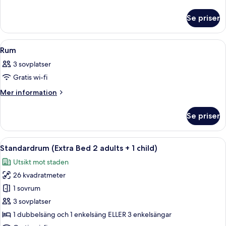
information
om
Se priser
Rum
Öppna
Ett hotellrum med en stor säng, sängl
2
Rum
alla
3 sovplatser
foton
Gratis wi-fi
för
Rum
Mer
Mer information
information
om
Se priser
Rum
Öppna
Ett hotellrum med en stor säng, sängla
7
Standardrum (Extra Bed 2 adults + 1 child)
alla
Utsikt mot staden
foton
26 kvadratmeter
för
Standardrum
1 sovrum
(Extra
3 sovplatser
Bed
1 dubbelsäng och 1 enkelsäng ELLER 3 enkelsängar
2