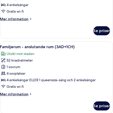
anslutande
4 enkelsängar
rum
Gratis wi-fi
(2AD+2CH)
Mer
Mer information
information
om
Se priser
Familjerum
-
anslutande
Öppna
Ett hotellrum med en stor säng, sängla
7
rum
Familjerum - anslutande rum (3AD+1CH)
alla
(2AD+2CH)
Utsikt mot staden
foton
52 kvadratmeter
för
Familjerum
1 sovrum
-
4 sovplatser
anslutande
4 enkelsängar ELLER 1 queensize-säng och 2 enkelsängar
rum
Gratis wi-fi
(3AD+1CH)
Mer
Mer information
information
om
Se priser
Familjerum
-