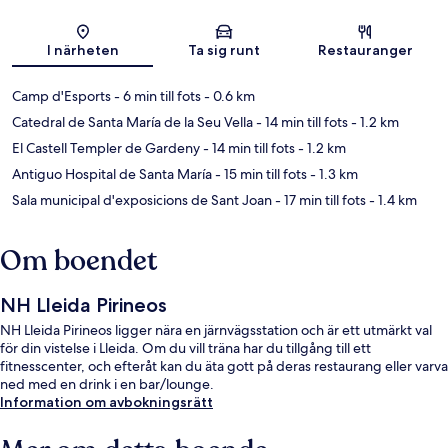
Karta
I närheten
Ta sig runt
Restauranger
Camp d'Esports
- 6 min till fots
- 0.6 km
Catedral de Santa María de la Seu Vella
- 14 min till fots
- 1.2 km
El Castell Templer de Gardeny
- 14 min till fots
- 1.2 km
Antiguo Hospital de Santa María
- 15 min till fots
- 1.3 km
Sala municipal d'exposicions de Sant Joan
- 17 min till fots
- 1.4 km
Om boendet
NH Lleida Pirineos
NH Lleida Pirineos ligger nära en järnvägsstation och är ett utmärkt val
för din vistelse i Lleida. Om du vill träna har du tillgång till ett
fitnesscenter, och efteråt kan du äta gott på deras restaurang eller varva
ned med en drink i en bar/lounge.
Information om avbokningsrätt