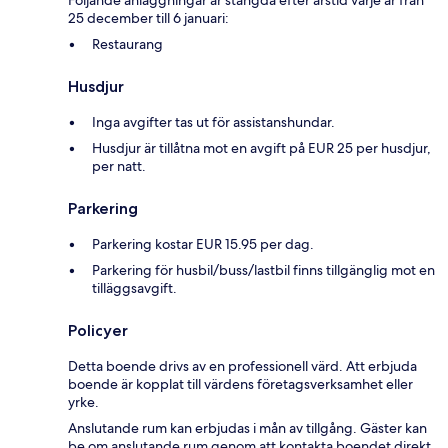
25 december till 6 januari:
Restaurang
Husdjur
Inga avgifter tas ut för assistanshundar.
Husdjur är tillåtna mot en avgift på EUR 25 per husdjur,
per natt.
Parkering
Parkering kostar EUR 15.95 per dag.
Parkering för husbil/buss/lastbil finns tillgänglig mot en
tilläggsavgift.
Policyer
Detta boende drivs av en professionell värd. Att erbjuda
boende är kopplat till värdens företagsverksamhet eller
yrke.
Anslutande rum kan erbjudas i mån av tillgång. Gäster kan
be om anslutande rum genom att kontakta boendet direkt