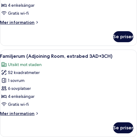
Room,
4 enkelsängar
3AD+1CH)
Gratis wi-fi
Mer
Mer information
information
om
Se priser
Familjerum
(Adjoining
Room,
Öppna
Ett hotellrum med en stor säng, sängla
7
3AD+1CH)
Familjerum (Adjoining Room, extrabed 3AD+3CH)
alla
Utsikt mot staden
foton
52 kvadratmeter
för
Familjerum
1 sovrum
(Adjoining
6 sovplatser
Room,
4 enkelsängar
extrabed
Gratis wi-fi
3AD+3CH)
Mer
Mer information
information
om
Se priser
Familjerum
(Adjoining