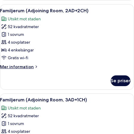
anslutande
Öppna
Ett hotellrum med en stor säng, sängla
7
rum
Familjerum (Adjoining Room, 2AD+2CH)
alla
(3AD+1CH)
Utsikt mot staden
foton
52 kvadratmeter
för
Familjerum
1 sovrum
(Adjoining
4 sovplatser
Room,
4 enkelsängar
2AD+2CH)
Gratis wi-fi
Mer
Mer information
information
om
Se priser
Familjerum
(Adjoining
Room,
Öppna
Ett hotellrum med en stor säng, sängla
7
2AD+2CH)
Familjerum (Adjoining Room, 3AD+1CH)
alla
Utsikt mot staden
foton
52 kvadratmeter
för
Familjerum
1 sovrum
(Adjoining
4 sovplatser