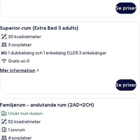
om
Se priser
Standardrum
(Extra
Bed
Öppna
Ett hotellrum med en stor säng, ett skri
8
3
Superior-rum (Extra Bed 3 adults)
alla
adults)
30 kvadratmeter
foton
3 sovplatser
för
Superior-
1 dubbelsäng och 1 enkelsäng ELLER 3 enkelsängar
rum
Gratis wi-fi
(Extra
Mer
Mer information
Bed
information
3
om
Se priser
Superior-
adults)
rum
(Extra
Öppna
Ett hotellrum med en stor säng, sängla
7
Bed
Familjerum - anslutande rum (2AD+2CH)
alla
3
Utsikt mot staden
adults)
foton
52 kvadratmeter
för
Familjerum
1 sovrum
-
4 sovplatser