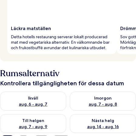
Läckra matställen
Drömma
Detta hotells restaurang serverar lokalt producerad
Sov got
mat med vegetariska alternativ. En välkomnande bar
Mörkläg
och frukostbuffé avrundar det kulinariska utbudet.
förfrisk
Rumsalternativ
Kontrollera tillgängligheten för dessa datum
Kontrollera tillgängligheten för ikväll aug. 6 - aug. 7
Kontrollera tillgängligheten f
Ikväll
Imorgon
aug. 6 - aug. 7
aug. 7 - aug. 8
Kontrollera tillgängligheten för den här helgen aug. 7 - aug. 9
Kontrollera tillgängligheten fö
Till helgen
Nästa helg
aug. 7 - aug. 9
aug. 14 - aug. 16