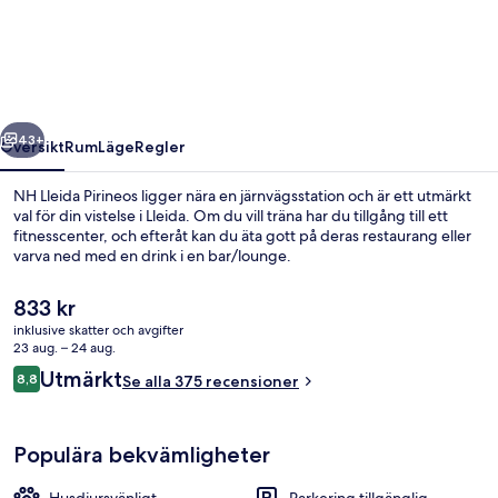
Pirineos
regående
Nästa
43+
Översikt
Rum
Läge
Regler
NH Lleida Pirineos ligger nära en järnvägsstation och är ett utmärkt
val för din vistelse i Lleida. Om du vill träna har du tillgång till ett
fitnesscenter, och efteråt kan du äta gott på deras restaurang eller
varva ned med en drink i en bar/lounge.
Det
833 kr
nuvarande
inklusive skatter och avgifter
priset
23 aug. – 24 aug.
är
Recensioner
Utmärkt
8,8
Frukostbuffé varje dag mot avgift
Se alla 375 recensioner
833 kr
8,8 av 10,
Populära bekvämligheter