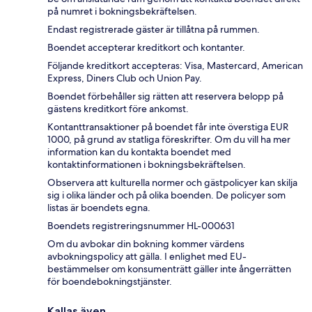
på numret i bokningsbekräftelsen.
Endast registrerade gäster är tillåtna på rummen.
Boendet accepterar kreditkort och kontanter.
Följande kreditkort accepteras: Visa, Mastercard, American
Express, Diners Club och Union Pay.
Boendet förbehåller sig rätten att reservera belopp på
gästens kreditkort före ankomst.
Kontanttransaktioner på boendet får inte överstiga EUR
1000, på grund av statliga föreskrifter. Om du vill ha mer
information kan du kontakta boendet med
kontaktinformationen i bokningsbekräftelsen.
Observera att kulturella normer och gästpolicyer kan skilja
sig i olika länder och på olika boenden. De policyer som
listas är boendets egna.
Boendets registreringsnummer HL-000631
Om du avbokar din bokning kommer värdens
avbokningspolicy att gälla. I enlighet med EU-
bestämmelser om konsumenträtt gäller inte ångerrätten
för boendebokningstjänster.
Kallas även