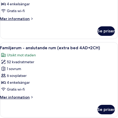
anslutande
4 enkelsängar
rum
Gratis wi-fi
(extra
Mer
Mer information
bed
information
3AD+3CH)
om
Se priser
Familjerum
-
anslutande
Öppna
Ett hotellrum med en stor säng, sängla
7
rum
Familjerum - anslutande rum (extra bed 4AD+2CH)
alla
(extra
Utsikt mot staden
bed
foton
3AD+3CH)
52 kvadratmeter
för
Familjerum
1 sovrum
-
6 sovplatser
anslutande
4 enkelsängar
rum
Gratis wi-fi
(extra
Mer
Mer information
bed
information
4AD+2CH)
om
Se priser
Familjerum
-