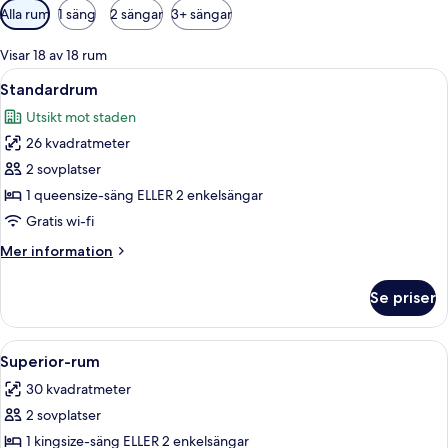
Tillgängliga
Alla rum
1 säng
2 sängar
3+ sängar
filter
för
Visar 18 av 18 rum
rum
Öppna
Ett hotellrum med en stor säng, sängla
8
Standardrum
alla
Utsikt mot staden
foton
26 kvadratmeter
för
Standardrum
2 sovplatser
1 queensize-säng ELLER 2 enkelsängar
Gratis wi-fi
Mer
Mer information
information
om
Se priser
Standardrum
Öppna
Ett hotellrum med en stor säng, ett skri
9
Superior-rum
alla
30 kvadratmeter
foton
2 sovplatser
för
Superior-
1 kingsize-säng ELLER 2 enkelsängar