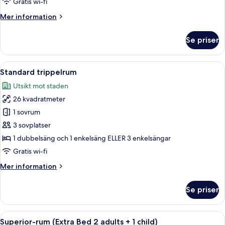
Gratis wi-fi
adults
Mer
Mer information
+
information
1
om
Se priser
child)
Standardrum
(Extra
Bed
Öppna
Ett hotellrum med en stor säng, sängla
8
2
Standard trippelrum
alla
adults
Utsikt mot staden
+
foton
1
26 kvadratmeter
för
child)
Standard
1 sovrum
trippelrum
3 sovplatser
1 dubbelsäng och 1 enkelsäng ELLER 3 enkelsängar
Gratis wi-fi
Mer
Mer information
information
om
Se priser
Standard
trippelrum
Öppna
Ett hotellrum med en stor säng, ett skri
8
Superior-rum (Extra Bed 2 adults + 1 child)