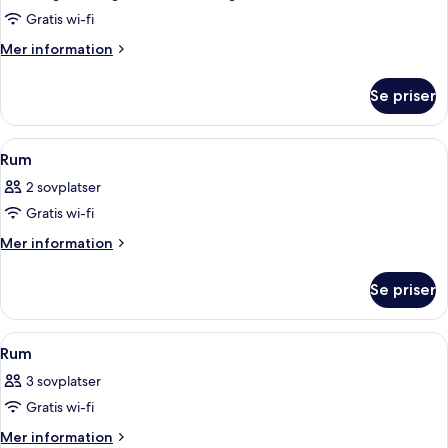
rum
Gratis wi-fi
Mer
Mer information
information
om
Se priser
Superior-
rum
Öppna
Ett hotellrum med en stor säng, två s
8
Rum
alla
2 sovplatser
foton
Gratis wi-fi
för
Rum
Mer
Mer information
information
om
Se priser
Rum
Öppna
Ett hotellrum med en stor säng, sängl
2
Rum
alla
3 sovplatser
foton
Gratis wi-fi
för
Rum
Mer
Mer information