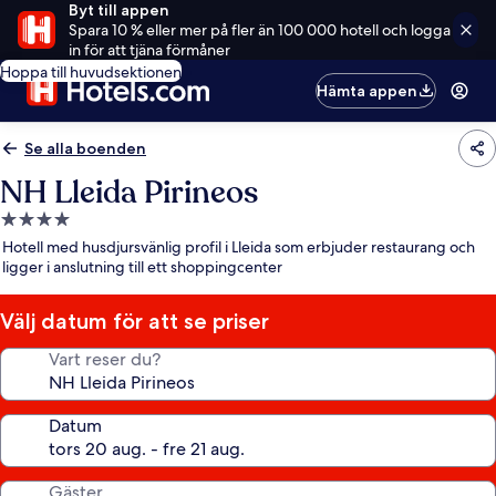
Byt till appen
Spara 10 % eller mer på fler än 100 000 hotell och logga
in för att tjäna förmåner
Hoppa till huvudsektionen
Hämta appen
Se alla boenden
NH Lleida Pirineos
4.0-
stjärnigt
Hotell med husdjursvänlig profil i Lleida som erbjuder restaurang och
boende
ligger i anslutning till ett shoppingcenter
Välj datum för att se priser
Vart reser du?
Datum
Gäster