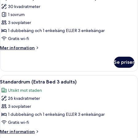
alla
30 kvadratmeter
foton
1 sovrum
för
Superior-
3 sovplatser
rum
1 dubbelsäng och 1 enkelsäng ELLER 3 enkelsängar
(Extra
Gratis wi-fi
Bed
Mer
Mer information
2
information
adults
om
Se priser
Superior-
+
rum
1
(Extra
Öppna
Ett hotellrum med en stor säng, sängla
child)
7
Bed
Standardrum (Extra Bed 3 adults)
alla
2
Utsikt mot staden
adults
foton
+
26 kvadratmeter
för
1
Standardrum
3 sovplatser
child)
(Extra
1 dubbelsäng och 1 enkelsäng ELLER 3 enkelsängar
Bed
Gratis wi-fi
3
Mer
Mer information
adults)
information