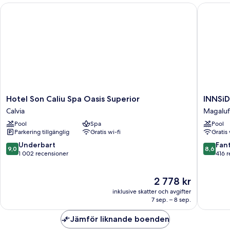
Hotel Son Caliu Spa Oasis Superior
INNSiDE 
Hotel
INNSiD
Hotel Son Caliu Spa Oasis Superior
INNSiD
Son
by
Calvia
Magaluf
Caliu
Meliá
Pool
Spa
Pool
Spa
Calviá
Parkering tillgänglig
Gratis wi-fi
Gratis 
Oasis
Beach
Superior
Magaluf
9.0
8.6
Underbart
Fant
9,0
8,6
Calvia
av
av
1 002 recensioner
416 
10,
10,
Underbart,
Fantastis
Priset
2 778 kr
1 002 recensioner
416 rece
är
inklusive skatter och avgifter
2 778 kr
7 sep. – 8 sep.
Jämför liknande boenden