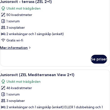
8
Juniorsvit - terrass (ZEL 2+1)
alla
Utsikt mot trädgården
foton
50 kvadratmeter
för
Juniorsvit
1 sovrum
-
3 sovplatser
terrass
2 enkelsängar och 1 sängskåp (enkelt)
(ZEL
Gratis wi-fi
2+1)
Mer
Mer information
information
om
Se priser
Juniorsvit
-
terrass
Öppna
Ett rymligt rum med en stor säng, en si
9
(ZEL
Juniorsvit (ZEL Mediterranean View 2+1)
alla
2+1)
Utsikt mot trädgården
foton
46 kvadratmeter
för
Juniorsvit
1 sovrum
(ZEL
3 sovplatser
Mediterranean
2 enkelsängar och 1 sängskåp (enkelt) ELLER 1 dubbelsäng och 1