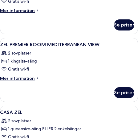
Gratis wi-fi
Mer
Mer information
information
om
Se priser
Rum
(ZEL)
Öppna
Sängtillbehör av högsta kvalitet och 
2
ZEL PREMIER ROOM MEDITERRANEAN VIEW
alla
2 sovplatser
foton
1 kingsize-säng
för
ZEL
Gratis wi-fi
PREMIER
Mer
Mer information
ROOM
information
om
MEDITERRANEAN
Se priser
ZEL
VIEW
PREMIER
ROOM
Öppna
Ett rum med en säng, en stol, ett bor
9
MEDITERRANEAN
CASA ZEL
alla
VIEW
2 sovplatser
foton
1 queensize-säng ELLER 2 enkelsängar
för
CASA
Gratis wi-fi