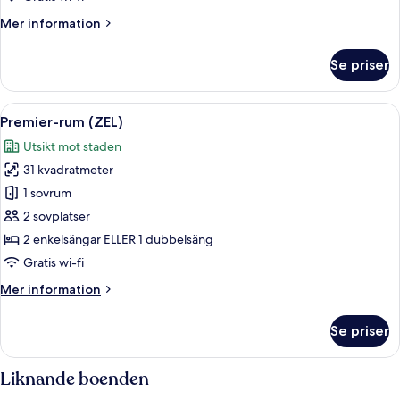
ZEL
Mer
Mer information
information
om
Se priser
CASA
ZEL
Öppna
Ett sovrum med en säng, en takfläkt, e
7
Premier-rum (ZEL)
alla
Utsikt mot staden
foton
31 kvadratmeter
för
Premier-
1 sovrum
rum
2 sovplatser
(ZEL)
2 enkelsängar ELLER 1 dubbelsäng
Gratis wi-fi
Mer
Mer information
information
om
Se priser
Premier-
rum
(ZEL)
Liknande boenden