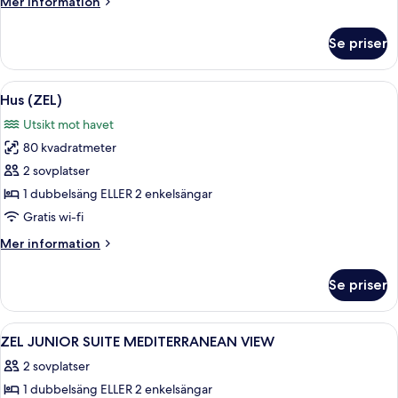
Mer
Mer information
information
om
Se priser
Juniorsvit
-
terrass
Öppna
En bekväm fåtölj i trä med en halmhatt
16
(ZEL)
Hus (ZEL)
alla
Utsikt mot havet
foton
80 kvadratmeter
för
Hus
2 sovplatser
(ZEL)
1 dubbelsäng ELLER 2 enkelsängar
Gratis wi-fi
Mer
Mer information
information
om
Se priser
Hus
(ZEL)
Öppna
Ett rymligt rum med en stor säng, en s
4
ZEL JUNIOR SUITE MEDITERRANEAN VIEW
alla
2 sovplatser
foton
1 dubbelsäng ELLER 2 enkelsängar
för