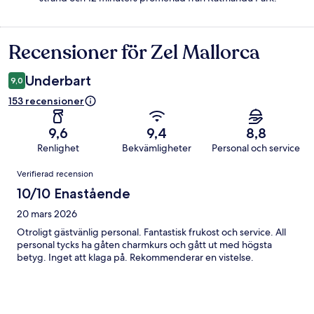
Recensioner för Zel Mallorca
Recensioner
Underbart
9,0
153 recensioner
9,6
9,4
8,8
Renlighet
Bekvämligheter
Personal och service
Recensioner
Verifierad recension
10/10 Enastående
20 mars 2026
Otroligt gästvänlig personal. Fantastisk frukost och service. All
personal tycks ha gåten charmkurs och gått ut med högsta
betyg. Inget att klaga på. Rekommenderar en vistelse.