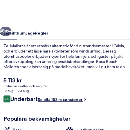
regående
Nästa
115+
Översikt
Rum
Läge
Regler
Zel Mallorca är ett utmärkt alternativ för din strandsemester i Calvia,
och erbjuder ett läge nära aktiviteter som windsurfing. Deras 2
utomhuspooler erbjuder nöjen för hela familjen, och gäster på jakt
efter avkoppling kan unna sig ansiktsbehandlingar. Beso Beach
Mallorca specialiserar sig på medelhavsköket, men vill du bara ta en
drink kan du istället besöka deras cocktailbar. Några ytterligare
höjdpunkter här är en bar vid poolen, ett dygnet runt-öppet gym
Det
5 113 kr
och ett dygnet runt-öppet fitnesscenter.
nuvarande
inklusive skatter och avgifter
priset
19 aug. – 20 aug.
Utsikt från rummet
är
Recensioner
Underbart
9,0
Se alla 153 recensioner
5 113 kr
9,0 av 10,
Populära bekvämligheter