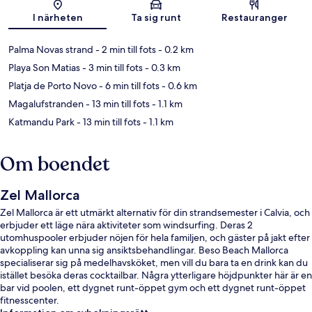
Karta
I närheten
Ta sig runt
Restauranger
Palma Novas strand
- 2 min till fots
- 0.2 km
Playa Son Matias
- 3 min till fots
- 0.3 km
Platja de Porto Novo
- 6 min till fots
- 0.6 km
Magalufstranden
- 13 min till fots
- 1.1 km
Katmandu Park
- 13 min till fots
- 1.1 km
Om boendet
Zel Mallorca
Zel Mallorca är ett utmärkt alternativ för din strandsemester i Calvia, och
erbjuder ett läge nära aktiviteter som windsurfing. Deras 2
utomhuspooler erbjuder nöjen för hela familjen, och gäster på jakt efter
avkoppling kan unna sig ansiktsbehandlingar. Beso Beach Mallorca
specialiserar sig på medelhavsköket, men vill du bara ta en drink kan du
istället besöka deras cocktailbar. Några ytterligare höjdpunkter här är en
bar vid poolen, ett dygnet runt-öppet gym och ett dygnet runt-öppet
fitnesscenter.