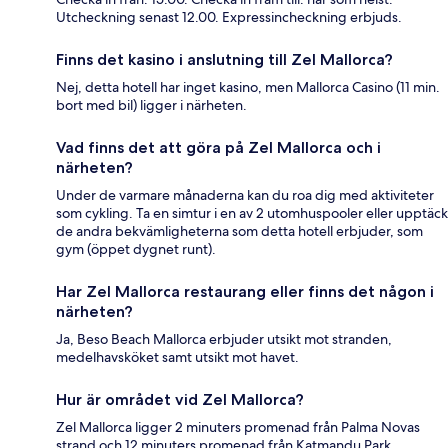
Utcheckning senast 12.00. Expressincheckning erbjuds.
Finns det kasino i anslutning till Zel Mallorca?
Nej, detta hotell har inget kasino, men Mallorca Casino (11 min.
bort med bil) ligger i närheten.
Vad finns det att göra på Zel Mallorca och i
närheten?
Under de varmare månaderna kan du roa dig med aktiviteter
som cykling. Ta en simtur i en av 2 utomhuspooler eller upptäck
de andra bekvämligheterna som detta hotell erbjuder, som
gym (öppet dygnet runt).
Har Zel Mallorca restaurang eller finns det någon i
närheten?
Ja, Beso Beach Mallorca erbjuder utsikt mot stranden,
medelhavsköket samt utsikt mot havet.
Hur är området vid Zel Mallorca?
Zel Mallorca ligger 2 minuters promenad från Palma Novas
strand och 12 minuters promenad från Katmandu Park.