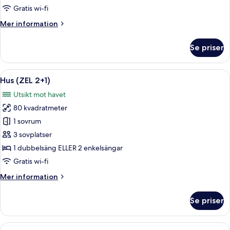
ZEL
Gratis wi-fi
JUNIOR
Mer
Mer information
SUITE
information
om
MEDITERRANEAN
Se priser
ZEL
VIEW
JUNIOR
SUITE
Öppna
En bekväm fåtölj i trä med en halmhatt
16
MEDITERRANEAN
Hus (ZEL 2+1)
alla
VIEW
Utsikt mot havet
foton
80 kvadratmeter
för
Hus
1 sovrum
(ZEL
3 sovplatser
2+1)
1 dubbelsäng ELLER 2 enkelsängar
Gratis wi-fi
Mer
Mer information
information
om
Se priser
Hus
(ZEL
2+1)
Öppna
Ett hotellrum med en säng, ett skrivb