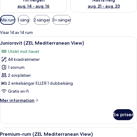
Till helgen
Nästa helg
aug. 14 - aug. 16
aug. 21 - aug. 23
Tillgängliga
Alla rum
1 säng
2 sängar
3+ sängar
filter
för
Visar 14 av 14 rum
rum
Öppna
Ett rymligt rum med en stor säng, en si
9
Juniorsvit (ZEL Mediterranean View)
alla
Utsikt mot havet
foton
44 kvadratmeter
för
Juniorsvit
1 sovrum
(ZEL
2 sovplatser
Mediterranean
2 enkelsängar ELLER 1 dubbelsäng
View)
Gratis wi-fi
Mer
Mer information
information
om
Se priser
Juniorsvit
(ZEL
Mediterranean
Öppna
Ett sovrum med en stor säng, ett nattd
5
View)
Premium-rum (ZEL Mediterranean View)