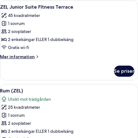
(PANGEA
Öppna
En balkong med solstolar, ett litet b
5
Mediterranean
ZEL Junior Suite FItness Terrace
alla
View)
45 kvadratmeter
foton
1 sovrum
för
ZEL
2 sovplatser
Junior
2 enkelsängar ELLER 1 dubbelsäng
Suite
Gratis wi-fi
FItness
Mer
Mer information
Terrace
information
om
Se priser
ZEL
Junior
Suite
Öppna
Ett sovrum med en säng, ett skrivbord
5
FItness
Rum (ZEL)
alla
Terrace
Utsikt mot trädgården
foton
25 kvadratmeter
för
Rum
1 sovrum
(ZEL)
2 sovplatser
2 enkelsängar ELLER 1 dubbelsäng