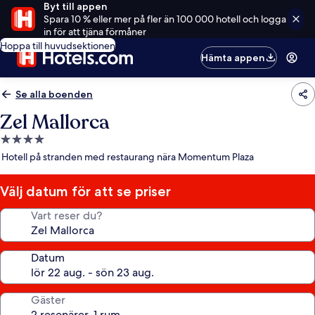
Byt till appen
Spara 10 % eller mer på fler än 100 000 hotell och logga
in för att tjäna förmåner
Hoppa till huvudsektionen
Hämta appen
Se alla boenden
Zel Mallorca
4.0-
stjärnigt
Hotell på stranden med restaurang nära Momentum Plaza
boende
Välj datum för att se priser
Vart reser du?
Datum
Gäster