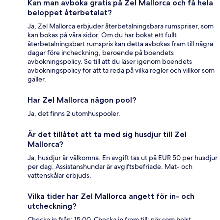
Kan man avboka gratis på Zel Mallorca och få hela
beloppet återbetalat?
Ja, Zel Mallorca erbjuder återbetalningsbara rumspriser, som
kan bokas på våra sidor. Om du har bokat ett fullt
återbetalningsbart rumspris kan detta avbokas fram till några
dagar före incheckning, beroende på boendets
avbokningspolicy. Se till att du läser igenom boendets
avbokningspolicy för att ta reda på vilka regler och villkor som
gäller.
Har Zel Mallorca någon pool?
Ja, det finns 2 utomhuspooler.
Är det tillåtet att ta med sig husdjur till Zel
Mallorca?
Ja, husdjur är välkomna. En avgift tas ut på EUR 50 per husdjur
per dag. Assistanshundar är avgiftsbefriade. Mat- och
vattenskålar erbjuds.
Vilka tider har Zel Mallorca angett för in- och
utcheckning?
Checka in från: 15.00. Checka in fram till: när som helst.