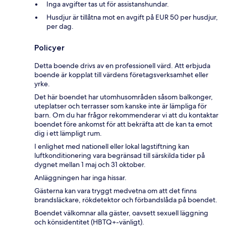
Inga avgifter tas ut för assistanshundar.
Husdjur är tillåtna mot en avgift på EUR 50 per husdjur,
per dag.
Policyer
Detta boende drivs av en professionell värd. Att erbjuda
boende är kopplat till värdens företagsverksamhet eller
yrke.
Det här boendet har utomhusområden såsom balkonger,
uteplatser och terrasser som kanske inte är lämpliga för
barn. Om du har frågor rekommenderar vi att du kontaktar
boendet före ankomst för att bekräfta att de kan ta emot
dig i ett lämpligt rum.
I enlighet med nationell eller lokal lagstiftning kan
luftkonditionering vara begränsad till särskilda tider på
dygnet mellan 1 maj och 31 oktober.
Anläggningen har inga hissar.
Gästerna kan vara tryggt medvetna om att det finns
brandsläckare, rökdetektor och förbandslåda på boendet.
Boendet välkomnar alla gäster, oavsett sexuell läggning
och könsidentitet (HBTQ+-vänligt).