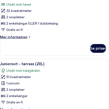
alla
Utsikt mot havet
foton
32 kvadratmeter
för
Premium-
2 sovplatser
rum
2 enkelsängar ELLER 1 dubbelsäng
(ZEL
Gratis wi-fi
Mediterranean
Mer
Mer information
View)
information
om
Se priser
Premium-
rum
(ZEL
Öppna
Ett hotellrum med en säng, ett skrivb
8
Mediterranean
Juniorsvit - terrass (ZEL)
alla
View)
Utsikt mot trädgården
foton
51 kvadratmeter
för
Juniorsvit
1 sovrum
-
2 sovplatser
terrass
2 enkelsängar
(ZEL)
Gratis wi-fi