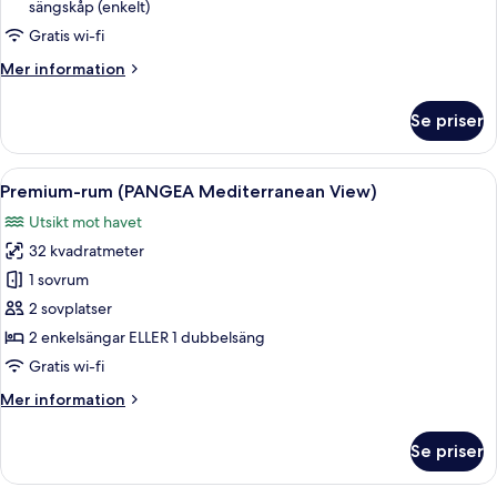
View
sängskåp (enkelt)
2+1)
Gratis wi-fi
Mer
Mer information
information
om
Se priser
Juniorsvit
(ZEL
Mediterranean
Öppna
Ett hotellrum med en säng, ett skrivbo
6
View
Premium-rum (PANGEA Mediterranean View)
alla
2+1)
Utsikt mot havet
foton
32 kvadratmeter
för
Premium-
1 sovrum
rum
2 sovplatser
(PANGEA
2 enkelsängar ELLER 1 dubbelsäng
Mediterranean
Gratis wi-fi
View)
Mer
Mer information
information
om
Se priser
Premium-
rum