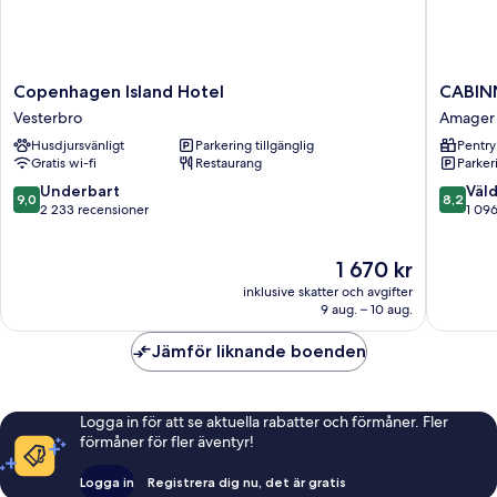
Copenhagen
CABINN
Copenhagen Island Hotel
CABIN
Island
Apartme
Vesterbro
Amager 
Hotel
Amager
Husdjursvänligt
Parkering tillgänglig
Pentry
Vesterbro
Vest
Gratis wi-fi
Restaurang
Parkeri
9.0
8.2
Underbart
Väld
9,0
8,2
av
av
2 233 recensioner
1 09
10,
10,
Underbart,
Väldigt
Priset
1 670 kr
2 233 recensioner
bra,
är
1 096 re
inklusive skatter och avgifter
1 670 kr
9 aug. – 10 aug.
Jämför liknande boenden
Logga in för att se aktuella rabatter och förmåner. Fler
förmåner för fler äventyr!
Logga in
Registrera dig nu, det är gratis