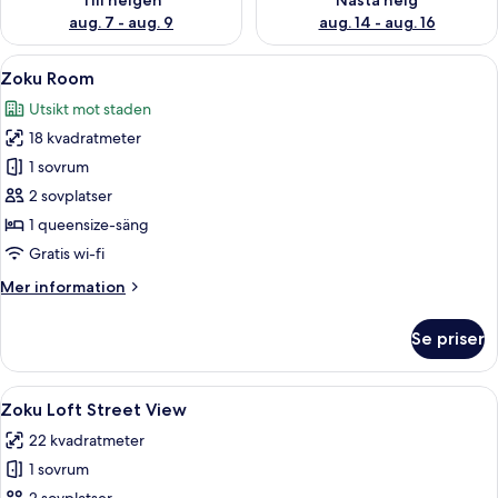
Till helgen
Nästa helg
aug. 7 - aug. 9
aug. 14 - aug. 16
Öppna
Ett modernt sovrum med en våningssän
5
Zoku Room
alla
Utsikt mot staden
foton
18 kvadratmeter
för
Zoku
1 sovrum
Room
2 sovplatser
1 queensize-säng
Gratis wi-fi
Mer
Mer information
information
om
Se priser
Zoku
Room
Öppna
Ett kompakt hotellrum med en säng, en T
6
Zoku Loft Street View
alla
22 kvadratmeter
foton
1 sovrum
för