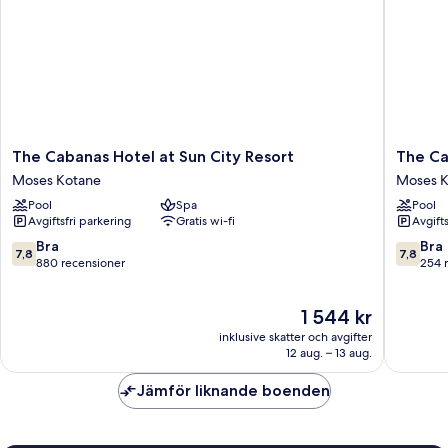
The
The
The Cabanas Hotel at Sun City Resort
The Ca
Cabanas
Cascade
Moses Kotane
Moses K
Hotel
Hotel
Pool
Spa
Pool
at
at
Avgiftsfri parkering
Gratis wi-fi
Avgift
Sun
Sun
City
City
7.8
7.8
Bra
Bra
7,8
7,8
Resort
Resort
av
av
880 recensioner
254 
Moses
Moses
10,
10,
Kotane
Kotane
Bra,
Bra,
Priset
1 544 kr
880 recensioner
254 rec
är
inklusive skatter och avgifter
1 544 kr
12 aug. – 13 aug.
Jämför liknande boenden