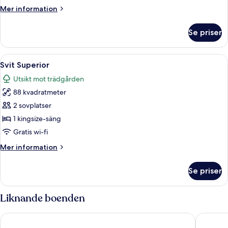
Mer
Mer information
information
om
Se priser
Juniorsvit
Öppna
Ett hotellrum med en stor säng, två st
4
Svit Superior
alla
Utsikt mot trädgården
foton
88 kvadratmeter
för
Svit
2 sovplatser
Superior
1 kingsize-säng
Gratis wi-fi
Mer
Mer information
information
om
Se priser
Svit
Superior
Liknande boenden
The Cabanas Hotel at Sun City Resort
The Casc