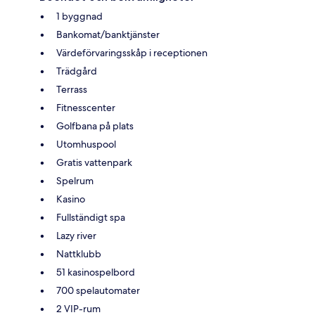
1 byggnad
Bankomat/banktjänster
Värdeförvaringsskåp i receptionen
Trädgård
Terrass
Fitnesscenter
Golfbana på plats
Utomhuspool
Gratis vattenpark
Spelrum
Kasino
Fullständigt spa
Lazy river
Nattklubb
51 kasinospelbord
700 spelautomater
2 VIP-rum