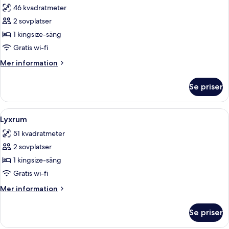
46 kvadratmeter
för
Lyxrum
2 sovplatser
1 kingsize-säng
Gratis wi-fi
Mer
Mer information
information
om
Se priser
Lyxrum
Öppna
Ett hotellrum med en säng, ett skrivb
3
Lyxrum
alla
51 kvadratmeter
foton
2 sovplatser
för
Lyxrum
1 kingsize-säng
Gratis wi-fi
Mer
Mer information
information
om
Se priser
Lyxrum