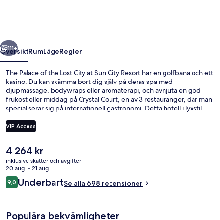
the
Lost
City
regående
Nästa
at
111+
Översikt
Rum
Läge
Regler
Sun
The Palace of the Lost City at Sun City Resort har en golfbana och ett
City
kasino. Du kan skämma bort dig själv på deras spa med
djupmassage, bodywraps eller aromaterapi, och avnjuta en god
Resort
frukost eller middag på Crystal Court, en av 3 restauranger, där man
specialiserar sig på internationell gastronomi. Detta hotell i lyxstil
erbjuder även gäster tillgång till en vattenpark med gratis inträde,
en utomhuspool och en nattklubb. Andra resenärer talar mycket väl
VIP Access
om den hjälpsamma personalen.
Det
4 264 kr
Boendeområde
nuvarande
inklusive skatter och avgifter
priset
20 aug. – 21 aug.
är
Recensioner
Underbart
9,0
Se alla 698 recensioner
4 264 kr
9,0 av 10,
Populära bekvämligheter