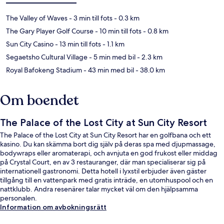
The Valley of Waves
- 3 min till fots
- 0.3 km
The Gary Player Golf Course
- 10 min till fots
- 0.8 km
Sun City Casino
- 13 min till fots
- 1.1 km
Segaetsho Cultural Village
- 5 min med bil
- 2.3 km
Royal Bafokeng Stadium
- 43 min med bil
- 38.0 km
Om boendet
The Palace of the Lost City at Sun City Resort
The Palace of the Lost City at Sun City Resort har en golfbana och ett
kasino. Du kan skämma bort dig själv på deras spa med djupmassage,
bodywraps eller aromaterapi, och avnjuta en god frukost eller middag
på Crystal Court, en av 3 restauranger, där man specialiserar sig på
internationell gastronomi. Detta hotell i lyxstil erbjuder även gäster
tillgång till en vattenpark med gratis inträde, en utomhuspool och en
nattklubb. Andra resenärer talar mycket väl om den hjälpsamma
personalen.
Information om avbokningsrätt