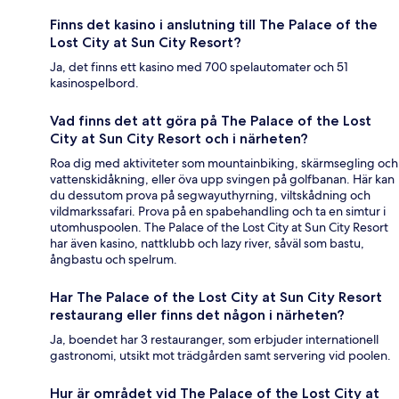
Finns det kasino i anslutning till The Palace of the
Lost City at Sun City Resort?
Ja, det finns ett kasino med 700 spelautomater och 51
kasinospelbord.
Vad finns det att göra på The Palace of the Lost
City at Sun City Resort och i närheten?
Roa dig med aktiviteter som mountainbiking, skärmsegling och
vattenskidåkning, eller öva upp svingen på golfbanan. Här kan
du dessutom prova på segwayuthyrning, viltskådning och
vildmarkssafari. Prova på en spabehandling och ta en simtur i
utomhuspoolen. The Palace of the Lost City at Sun City Resort
har även kasino, nattklubb och lazy river, såväl som bastu,
ångbastu och spelrum.
Har The Palace of the Lost City at Sun City Resort
restaurang eller finns det någon i närheten?
Ja, boendet har 3 restauranger, som erbjuder internationell
gastronomi, utsikt mot trädgården samt servering vid poolen.
Hur är området vid The Palace of the Lost City at