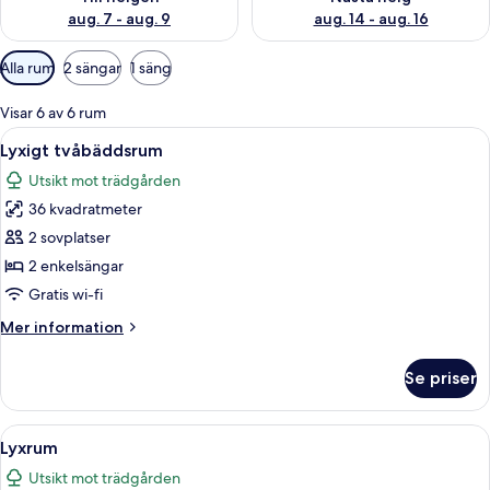
aug. 7 - aug. 9
aug. 14 - aug. 16
Tillgängliga
Alla rum
2 sängar
1 säng
filter
för
Visar 6 av 6 rum
rum
Öppna
Ett hotellrum med en stor säng, en sof
3
Lyxigt tvåbäddsrum
alla
Utsikt mot trädgården
foton
36 kvadratmeter
för
Lyxigt
2 sovplatser
tvåbäddsrum
2 enkelsängar
Gratis wi-fi
Mer
Mer information
information
om
Se priser
Lyxigt
tvåbäddsrum
Öppna
Ett hotellrum med en säng med himmels
4
Lyxrum
alla
Utsikt mot trädgården
foton