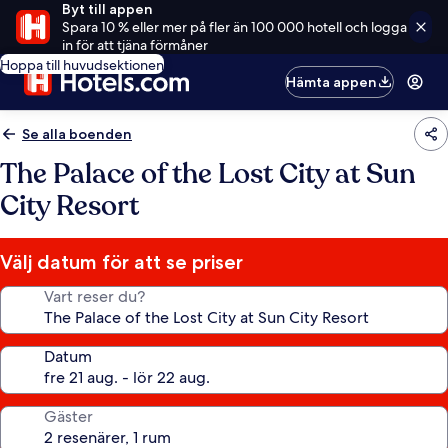
Byt till appen
Spara 10 % eller mer på fler än 100 000 hotell och logga
in för att tjäna förmåner
Hoppa till huvudsektionen
Hämta appen
Se alla boenden
The Palace of the Lost City at Sun
City Resort
Välj datum för att se priser
Vart reser du?
Datum
Gäster