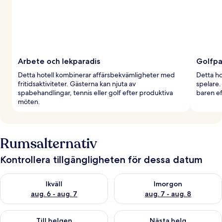
Arbete och lekparadis
Golfpa
Detta hotell kombinerar affärsbekvämligheter med
Detta ho
fritidsaktiviteter. Gästerna kan njuta av
spelare.
spabehandlingar, tennis eller golf efter produktiva
baren ef
möten.
Rumsalternativ
Kontrollera tillgängligheten för dessa datum
Kontrollera tillgängligheten för ikväll aug. 6 - aug. 7
Kontrollera tillgängligheten f
Ikväll
Imorgon
aug. 6 - aug. 7
aug. 7 - aug. 8
Kontrollera tillgängligheten för den här helgen aug. 7 - aug. 9
Kontrollera tillgängligheten fö
Till helgen
Nästa helg