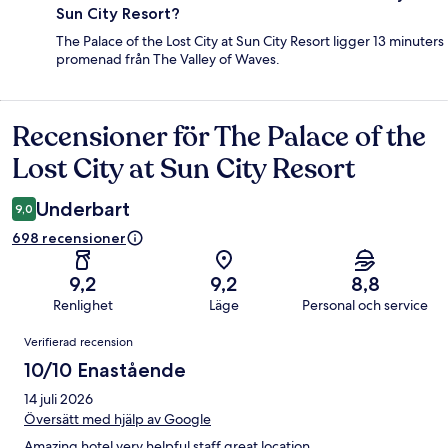
Sun City Resort?
The Palace of the Lost City at Sun City Resort ligger 13 minuters
promenad från The Valley of Waves.
Recensioner för The Palace of the
Recensioner
Lost City at Sun City Resort
Underbart
9,0
698 recensioner
9,2
9,2
8,8
Renlighet
Läge
Personal och service
Recensioner
Verifierad recension
10/10 Enastående
14 juli 2026
Översätt med hjälp av Google
Amazing hotel very helpful staff great location