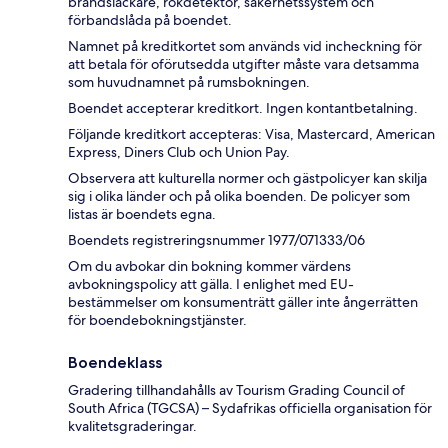
brandsläckare, rökdetektor, säkerhetssystem och
förbandslåda på boendet.
Namnet på kreditkortet som används vid incheckning för
att betala för oförutsedda utgifter måste vara detsamma
som huvudnamnet på rumsbokningen.
Boendet accepterar kreditkort. Ingen kontantbetalning.
Följande kreditkort accepteras: Visa, Mastercard, American
Express, Diners Club och Union Pay.
Observera att kulturella normer och gästpolicyer kan skilja
sig i olika länder och på olika boenden. De policyer som
listas är boendets egna.
Boendets registreringsnummer 1977/071333/06
Om du avbokar din bokning kommer värdens
avbokningspolicy att gälla. I enlighet med EU-
bestämmelser om konsumenträtt gäller inte ångerrätten
för boendebokningstjänster.
Boendeklass
Gradering tillhandahålls av Tourism Grading Council of
South Africa (TGCSA) – Sydafrikas officiella organisation för
kvalitetsgraderingar.