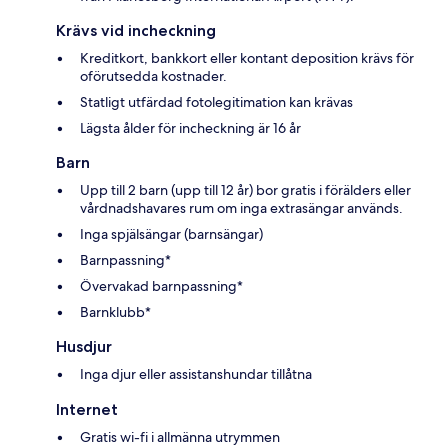
Krävs vid incheckning
Kreditkort, bankkort eller kontant deposition krävs för
oförutsedda kostnader.
Statligt utfärdad fotolegitimation kan krävas
Lägsta ålder för incheckning är 16 år
Barn
Upp till 2 barn (upp till 12 år) bor gratis i förälders eller
vårdnadshavares rum om inga extrasängar används.
Inga spjälsängar (barnsängar)
Barnpassning*
Övervakad barnpassning*
Barnklubb*
Husdjur
Inga djur eller assistanshundar tillåtna
Internet
Gratis wi-fi i allmänna utrymmen