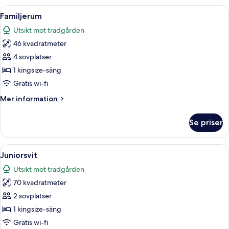
Öppna
Ett hotellrum med en stor säng, ett sk
4
Familjerum
alla
Utsikt mot trädgården
foton
46 kvadratmeter
för
Familjerum
4 sovplatser
1 kingsize-säng
Gratis wi-fi
Mer
Mer information
information
om
Se priser
Familjerum
Öppna
Ett hotellrum med en stor säng, två s
4
Juniorsvit
alla
Utsikt mot trädgården
foton
70 kvadratmeter
för
Juniorsvit
2 sovplatser
1 kingsize-säng
Gratis wi-fi