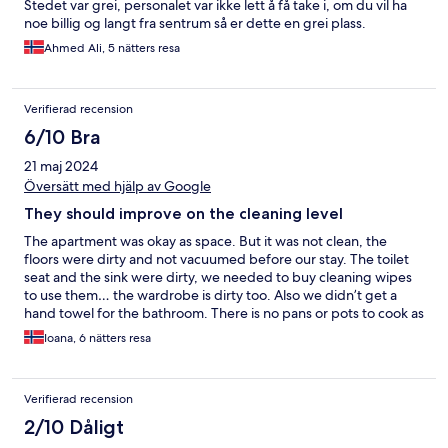
Stedet var grei, personalet var ikke lett å få take i, om du vil ha
noe billig og langt fra sentrum så er dette en grei plass.
Ahmed Ali, 5 nätters resa
Verifierad recension
6/10 Bra
21 maj 2024
Översätt med hjälp av Google
They should improve on the cleaning level
The apartment was okay as space. But it was not clean, the
floors were dirty and not vacuumed before our stay. The toilet
seat and the sink were dirty, we needed to buy cleaning wipes
to use them… the wardrobe is dirty too. Also we didn’t get a
hand towel for the bathroom. There is no pans or pots to cook as
stated in the amenities, or air conditioning for that matter.
Ioana, 6 nätters resa
Verifierad recension
2/10 Dåligt