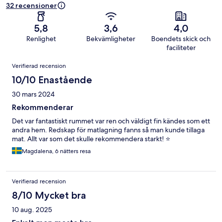
32 recensioner
5,8
3,6
4,0
Renlighet
Bekvämligheter
Boendets skick och
faciliteter
Recensioner
Verifierad recension
10/10 Enastående
30 mars 2024
Rekommenderar
Det var fantastiskt rummet var ren och väldigt fin kändes som ett
andra hem. Redskap för matlagning fanns så man kunde tillaga
mat. Allt var som det skulle rekommendera starkt! ⭐️
Magdalena, 6 nätters resa
Verifierad recension
8/10 Mycket bra
10 aug. 2025