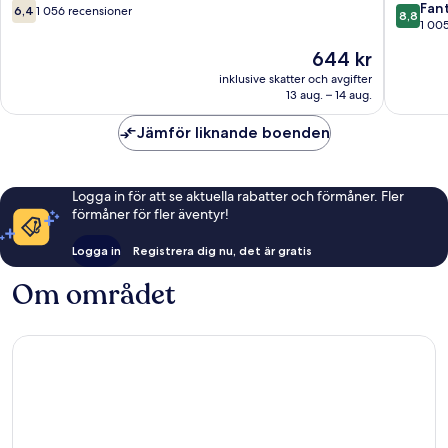
Kurva
6.4
8.8
Fant
6,4
1 056 recensioner
8,8
av
av
1 00
10,
10,
Priset
644 kr
1 056 recensioner
Fantastis
är
1 005 re
inklusive skatter och avgifter
644 kr
13 aug. – 14 aug.
Jämför liknande boenden
Logga in för att se aktuella rabatter och förmåner. Fler
förmåner för fler äventyr!
Logga in
Registrera dig nu, det är gratis
Om området