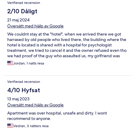
Verifierad recension
2/10 Dåligt
21 maj 2024
Översätt med hjälp av Google
We couldnt stay at the "hotel", when we arrived there we got
harrased by old people who lived there, the building where the
hotel is located is shared with a hospital for psychologist
treatment, we tried to cancel it and the owner refused even tho
we had proof of the guy who assaulted us, my girlfriend was
terrified by that experience, stay away from this place, we
Jordan, 1 natts resa
wanted to save money as you may if this hotel shows up on your
list but its not worh it
Verifierad recension
4/10 Hyfsat
13 maj 2023
Översätt med hjälp av Google
Apartment was over hospital, unsafe and dirty. I wont
recommend to anyone.
Vedran, 3 nätters resa