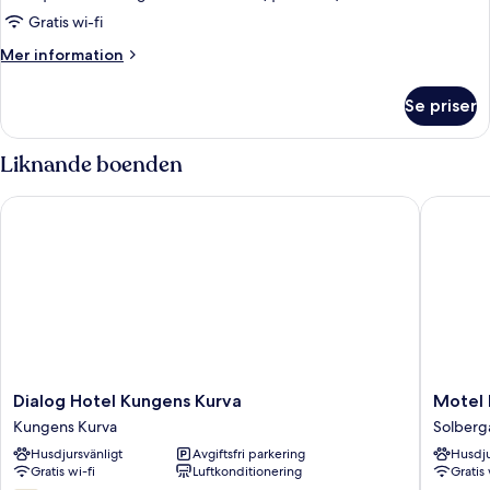
Standard
Gratis wi-fi
(Queen)
Mer
Mer information
information
om
Se priser
Lägenhet
Standard
(Queen)
Liknande boenden
Dialog Hotel Kungens Kurva
Motel L 
Dialog
Motel
Dialog Hotel Kungens Kurva
Motel 
Hotel
L
Kungens Kurva
Solberg
Kungens
Älvsjö
Husdjursvänligt
Avgiftsfri parkering
Husdju
Kurva
Solberg
Gratis wi-fi
Luftkonditionering
Gratis 
Kungens