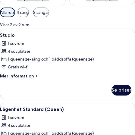
Tillgängliga
Alla rum
1 säng
2 sängar
filter
för
Visar 2 av 2 rum
rum
Öppna
Studio | Skrivbord, mörkläggningsgardi
9
Studio
alla
1 sovrum
foton
4 sovplatser
för
Studio
1 queensize-säng och 1 bäddsoffa (queensize)
Gratis wi-fi
Mer
Mer information
information
om
Se priser
Studio
Öppna
Skrivbord, mörkläggningsgardiner, str
8
Lägenhet Standard (Queen)
alla
1 sovrum
foton
4 sovplatser
för
Lägenhet
1 queensize-säng och 1 bäddsoffa (queensize)