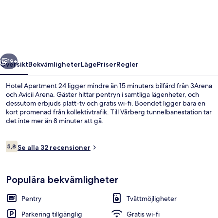
24
regående
Nästa
19+
Översikt
Bekvämligheter
Läge
Priser
Regler
Hotel Apartment 24 ligger mindre än 15 minuters bilfärd från 3Arena
och Avicii Arena. Gäster hittar pentryn i samtliga lägenheter, och
dessutom erbjuds platt-tv och gratis wi-fi. Boendet ligger bara en
kort promenad från kollektivtrafik. Till Vårberg tunnelbanestation tar
det inte mer än 8 minuter att gå.
Recensioner
5,8
Se alla 32 recensioner
5,8 av 10,
Studio | Skrivbord, mörkläggningsgardi
Populära bekvämligheter
Pentry
Tvättmöjligheter
Parkering tillgänglig
Gratis wi-fi