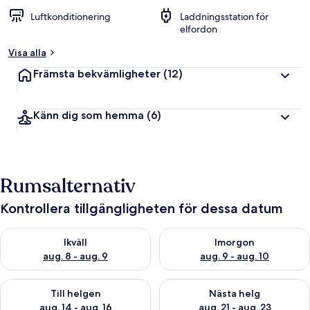
Luftkonditionering
Laddningsstation för
elfordon
Visa alla
Främsta bekvämligheter
(12)
Känn dig som hemma
(6)
Rumsalternativ
Kontrollera tillgängligheten för dessa datum
Kontrollera tillgängligheten för ikväll aug. 8 - aug. 9
Kontrollera tillgängligheten f
Ikväll
Imorgon
aug. 8 - aug. 9
aug. 9 - aug. 10
Kontrollera tillgängligheten för den här helgen aug. 14 - aug. 
Kontrollera tillgängligheten fö
Till helgen
Nästa helg
aug. 14 - aug. 16
aug. 21 - aug. 23