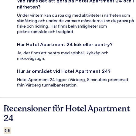
Vad finns det att göra på Hotel Apartment 24 och i
närheten?
Under vintern kan du roa dig med aktiviteter i närheten som
skidåkning och under de varmare månaderna kan du prova på
fiske och ridning. Här finns bekvämligheter som
picknickområde och trädgård.
Har Hotel Apartment 24 kök eller pentry?
Ja, det finns ett pentry med spishäll, kylskåp och
mikrovågsugn.
Hur är området vid Hotel Apartment 24?
Hotel Apartment 24 ligger i Vårberg, 8 minuters promenad
från Vårberg tunnelbanestation.
Recensioner för Hotel Apartment
Recensioner
24
5,8