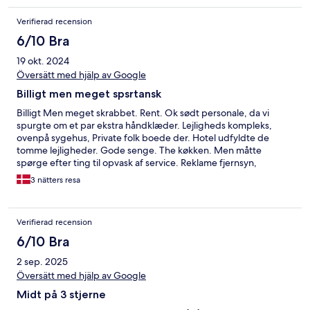
Verifierad recension
6/10 Bra
19 okt. 2024
Översätt med hjälp av Google
Billigt men meget spsrtansk
Billigt Men meget skrabbet. Rent. Ok sødt personale, da vi
spurgte om et par ekstra håndklæder. Lejligheds kompleks,
ovenpå sygehus, Private folk boede der. Hotel udfyldte de
tomme lejligheder. Gode senge. The køkken. Men måtte
spørge efter ting til opvask af service. Reklame fjernsyn,
batterier virkede ikke godt i fjernbetjening. To køleskab og en
3 nätters resa
mikroovn. Meget stort badeværelse, men intet bruseforhæng.
ICA tæt på. T-banen tæt på. Ok værelse, hvis man kun sover der.
Verifierad recension
6/10 Bra
2 sep. 2025
Översätt med hjälp av Google
Midt på 3 stjerne