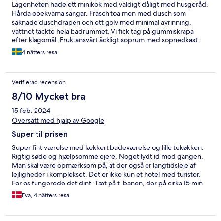
Lägenheten hade ett minikök med väldigt dåligt med husgeråd.
Hårda obekväma sängar. Fräsch toa men med dusch som
saknade duschdraperi och ett golv med minimal avrinning,
vattnet täckte hela badrummet. Vi fick tag på gummiskrapa
efter klagomål. Fruktansvärt äckligt soprum med sopnedkast.
4 nätters resa
Verifierad recension
8/10 Mycket bra
15 feb. 2024
Översätt med hjälp av Google
Super til prisen
Super fint værelse med lækkert badeværelse og lille tekøkken.
Rigtig søde og hjælpsomme ejere. Noget lydt id mod gangen.
Man skal være opmærksom på, at der også er langtidsleje af
lejligheder i komplekset. Det er ikke kun et hotel med turister.
For os fungerede det dint. Tæt på t-banen, der på cirka 15 min
tager dog til centrum
Eva, 4 nätters resa