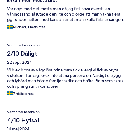
Enkelt men mesta bra.
Var nöjd med det mesta men då jag fick sova överst i en
våningssäng så lutade den lite och gjorde att man vakna flera
ggr under natten med känslan av att man skulle falla ur sängen.
Michael, 1 natts resa
Verifierad recension
2/10 Dåligt
22 sep. 2024
Vi blev bitna av vägglöss mina barn fick allergi vi fick avbryta
vistelsen i för väg. Gick inte att nå personalen. Väldigt o trygg
och lyhörd man hörde familjer skrika och bråka. Barn som skrek
och sprang runt i korridoren.
7 nätters resa
Verifierad recension
4/10 Hyfsat
14 maj 2024