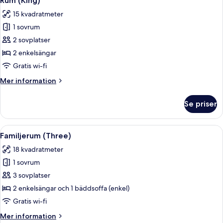
Rum (King)
alla
säng
15 kvadratmeter
foton
1 sovrum
för
Rum
2 sovplatser
(King)
2 enkelsängar
Gratis wi-fi
Mer
Mer information
information
om
Se priser
Rum
(King)
Öppna
Ett modernt badrum med en dusch som
10
Familjerum (Three)
alla
18 kvadratmeter
foton
1 sovrum
för
Familjerum
3 sovplatser
(Three)
2 enkelsängar och 1 bäddsoffa (enkel)
Gratis wi-fi
Mer
Mer information