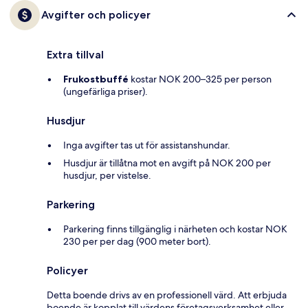
Avgifter och policyer
Extra tillval
Frukostbuffé
kostar NOK 200–325 per person
(ungefärliga priser).
Husdjur
Inga avgifter tas ut för assistanshundar.
Husdjur är tillåtna mot en avgift på NOK 200 per
husdjur, per vistelse.
Parkering
Parkering finns tillgänglig i närheten och kostar NOK
230 per per dag (900 meter bort).
Policyer
Detta boende drivs av en professionell värd. Att erbjuda
boende är kopplat till värdens företagsverksamhet eller