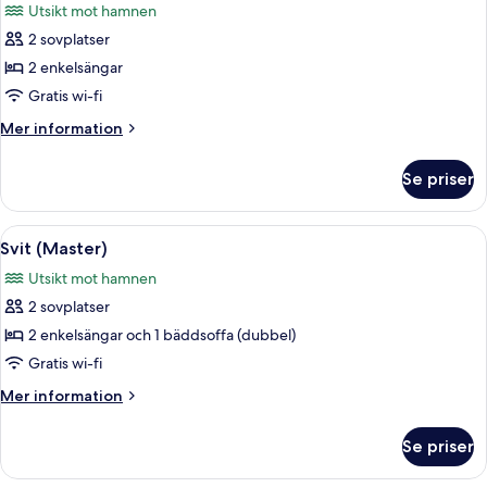
Utsikt mot hamnen
foton
2 sovplatser
för
Svit
2 enkelsängar
-
Gratis wi-fi
balkong
Mer
Mer information
(Master)
information
om
Se priser
Svit
-
balkong
Öppna
Ett modernt sovrum med en stor säng,
6
(Master)
Svit (Master)
alla
Utsikt mot hamnen
foton
2 sovplatser
för
Svit
2 enkelsängar och 1 bäddsoffa (dubbel)
(Master)
Gratis wi-fi
Mer
Mer information
information
om
Se priser
Svit
(Master)