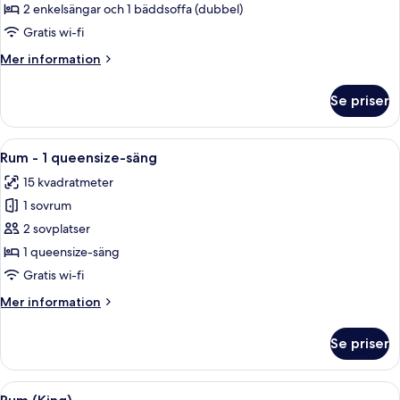
2 enkelsängar och 1 bäddsoffa (dubbel)
Gratis wi-fi
Mer
Mer information
information
om
Se priser
Familjerum
Öppna
Ett modernt badrum med en dusch med 
11
Rum - 1 queensize-säng
alla
15 kvadratmeter
foton
1 sovrum
för
Rum
2 sovplatser
-
1 queensize-säng
1
Gratis wi-fi
queensize-
Mer
Mer information
säng
information
om
Se priser
Rum
-
1
Öppna
Mörkläggningsgardiner, strykjärn/stry
6
queensize-