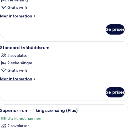
1 enkelsäng
för
Enkelrum
Gratis wi-fi
Mer
Mer information
information
om
Se priser
Enkelrum
Öppna
Ett modernt sovrum med en säng, säng
5
Standard tvåbäddsrum
alla
2 sovplatser
foton
2 enkelsängar
för
Standard
Gratis wi-fi
tvåbäddsrum
Mer
Mer information
information
om
Se priser
Standard
tvåbäddsrum
Öppna
Ett modernt rum med en inbyggd TV, et
6
Superior-rum - 1 kingsize-säng (Plus)
alla
Utsikt mot hamnen
foton
2 sovplatser
för