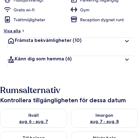
Husdjursvänligt
Parkering tillgänglig
Gratis wi-fi
Gym
Tvättmöjligheter
Reception dygnet runt
Visa alla
Främsta bekvämligheter
(10)
Känn dig som hemma
(6)
Rumsalternativ
Kontrollera tillgängligheten för dessa datum
Kontrollera tillgängligheten för ikväll aug. 6 - aug. 7
Kontrollera tillgängligheten f
Ikväll
Imorgon
aug. 6 - aug. 7
aug. 7 - aug. 8
Kontrollera tillgängligheten för den här helgen aug. 7 - aug. 9
Kontrollera tillgängligheten fö