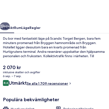
regående
Nästa
62+
Översikt
Rum
Läge
Regler
Du bor med fantastiskt läge på Scandic Torget Bergen, bara fem
minuters promenad från Bryggen hamnområde och Bryggen.
Hotellet ligger dessutom bara en kvarts promenad från
Hurtigrutens terminal. Andra resenärer uppskattar den hjälpsamma
personalen och frukosten. Kollektivtrafik finns i närheten. Till
Byparken station tar det 5 minuter att gå och till Nonneseter station
är det 9 minuter.
Det
2 070 kr
nuvarande
inklusive skatter och avgifter
priset
6 sep. – 7 sep.
Lobby
är
Recensioner
Utmärkt
8,6
Se alla 1 709 recensioner
2 070 kr
8,6 av 10,
Populära bekvämligheter