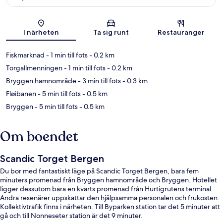
Karta
I närheten
Ta sig runt
Restauranger
Fiskmarknad
- 1 min till fots
- 0.2 km
Torgallmenningen
- 1 min till fots
- 0.2 km
Bryggen hamnområde
- 3 min till fots
- 0.3 km
Fløibanen
- 5 min till fots
- 0.5 km
Bryggen
- 5 min till fots
- 0.5 km
Om boendet
Scandic Torget Bergen
Du bor med fantastiskt läge på Scandic Torget Bergen, bara fem
minuters promenad från Bryggen hamnområde och Bryggen. Hotellet
ligger dessutom bara en kvarts promenad från Hurtigrutens terminal.
Andra resenärer uppskattar den hjälpsamma personalen och frukosten.
Kollektivtrafik finns i närheten. Till Byparken station tar det 5 minuter att
gå och till Nonneseter station är det 9 minuter.