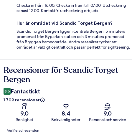
Checka in från: 16.00. Checka in fram till: 07.00. Utcheckning
senast 12.00. Kontaktfri utcheckning erbjuds.
Hur är området vid Scandic Torget Bergen?
Scandic Torget Bergen ligger i Centrala Bergen, 5 minuters
promenad från Byparken station och 3 minuters promenad
från Bryggen hamnområde. Andra resenärer tycker att
området är väldigt centralt och passar perfekt för sightseeing.
Recensioner för Scandic Torget
Recensioner
Bergen
Fantastiskt
8,6
1 709 recensioner
9,0
8,4
9,0
Renlighet
Bekvämligheter
Personal och service
Recensioner
Verifierad recension