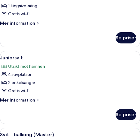
Superior-
1 kingsize-säng
rum
Gratis wi-fi
-
Mer
Mer information
1
information
kingsize-
om
Se priser
Superior-
säng
rum
(Plus)
-
Öppna
Juniorsvit | Mörkläggningsgardiner, st
5
1
Juniorsvit
alla
kingsize-
Utsikt mot hamnen
säng
foton
(Plus)
4 sovplatser
för
Juniorsvit
2 enkelsängar
Gratis wi-fi
Mer
Mer information
information
om
Se priser
Juniorsvit
Öppna
Ett hotellrum med en stor säng, ett skr
5
Svit - balkong (Master)
alla