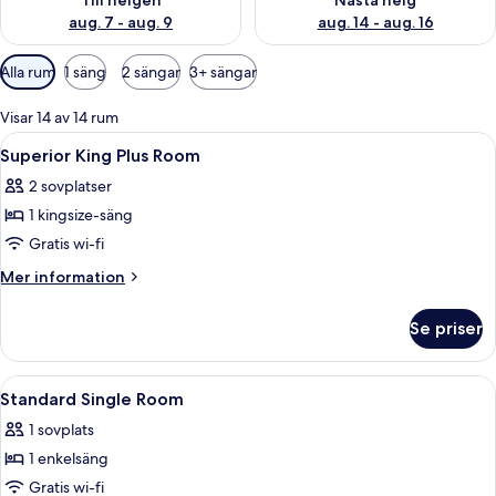
Till helgen
Nästa helg
aug. 7 - aug. 9
aug. 14 - aug. 16
Tillgängliga
Alla rum
1 säng
2 sängar
3+ sängar
filter
för
Visar 14 av 14 rum
rum
Öppna
Mörkläggningsgardiner, strykjärn/stry
4
Superior King Plus Room
alla
2 sovplatser
foton
1 kingsize-säng
för
Superior
Gratis wi-fi
King
Mer
Mer information
Plus
information
om
Room
Se priser
Superior
King
Plus
Öppna
Mörkläggningsgardiner, strykjärn/stry
4
Room
Standard Single Room
alla
1 sovplats
foton
1 enkelsäng
för
Standard
Gratis wi-fi