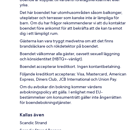
yrke.
Det här boendet har utomhusområden såsom balkonger,
uteplatser och terrasser som kanske inte är lämpliga för
barn. Om du har frågor rekommenderar vi att du kontaktar
boendet före ankomst för att bekräfta att de kan ta emot
dig i ett lämpligt rum.
Gästerna kan vara tryggt medvetna om att det finns
brandsläckare och rökdetektor på boendet.
Boendet välkomnar alla gäster, oavsett sexuell läggning
och könsidentitet (HBTQ+-vänligt).
Boendet accepterar kreditkort. Ingen kontantbetalning.
Följande kreditkort accepteras: Visa, Mastercard, American
Express, Diners Club, JCB International och Union Pay.
Om du avbokar din bokning kommer värdens
avbokningspolicy att gälla. I enlighet med EU-
bestämmelser om konsumenträtt gäller inte ångerrätten
för boendebokningstjänster.
Kallas även
Scandic Strand