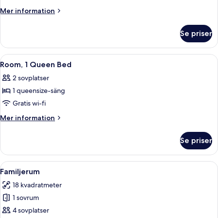
Single
Mer
Mer information
Room
information
om
Se priser
Standard
Single
Room
Öppna
Ett hotellrum med en stor säng, ett n
10
Room, 1 Queen Bed
alla
2 sovplatser
foton
1 queensize-säng
för
Room,
Gratis wi-fi
1
Mer
Mer information
Queen
information
om
Bed
Se priser
Room,
1
Queen
Öppna
Ett modernt badrum med en dusch som
6
Bed
Familjerum
alla
18 kvadratmeter
foton
1 sovrum
för
Familjerum
4 sovplatser