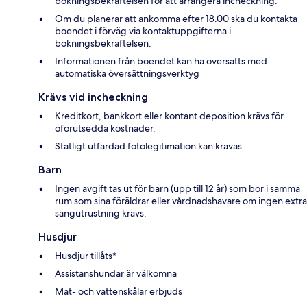
bokningsbekräftelsen för att arrangera incheckning.
Om du planerar att ankomma efter 18.00 ska du kontakta
boendet i förväg via kontaktuppgifterna i
bokningsbekräftelsen.
Informationen från boendet kan ha översatts med
automatiska översättningsverktyg
Krävs vid incheckning
Kreditkort, bankkort eller kontant deposition krävs för
oförutsedda kostnader.
Statligt utfärdad fotolegitimation kan krävas
Barn
Ingen avgift tas ut för barn (upp till 12 år) som bor i samma
rum som sina föräldrar eller vårdnadshavare om ingen extra
sängutrustning krävs.
Husdjur
Husdjur tillåts*
Assistanshundar är välkomna
Mat- och vattenskålar erbjuds