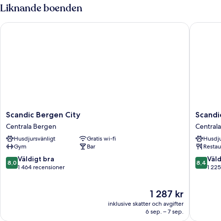
Liknande boenden
Scandic Bergen City
Scandic
Scandic
Scandic
Scandic Bergen City
Scandi
Bergen
Neptun
Centrala Bergen
Central
City
Centrala
Husdjursvänligt
Gratis wi-fi
Husdju
Centrala
Bergen
Gym
Bar
Restau
Bergen
8.0
8.4
Väldigt bra
Väld
8,0
8,4
av
av
1 464 recensioner
1 225
10,
10,
Väldigt
Väldigt
Priset
1 287 kr
bra,
bra,
är
1 464 recensioner
1 225 re
inklusive skatter och avgifter
1 287 kr
6 sep. – 7 sep.