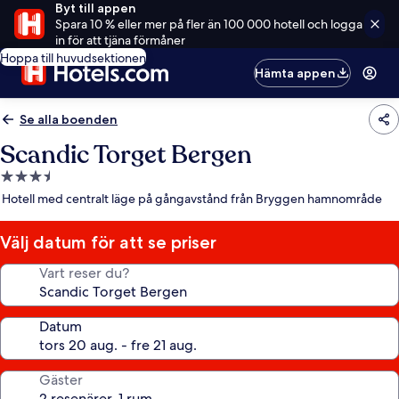
Byt till appen
Spara 10 % eller mer på fler än 100 000 hotell och logga
in för att tjäna förmåner
Hoppa till huvudsektionen
Hämta appen
Se alla boenden
Scandic Torget Bergen
3.5-
stjärnigt
Hotell med centralt läge på gångavstånd från Bryggen hamnområde
boende
Välj datum för att se priser
Vart reser du?
Datum
Gäster