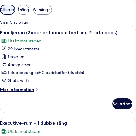
Tillgängliga
Alla rum
1 säng
3+ sängar
filter
för
Visar 5 av 5 rum
rum
Öppna
Ett hotellrum med en stor säng, ett sk
8
Familjerum (Superior 1 double bed and 2 sofa beds)
alla
Utsikt mot staden
foton
29 kvadratmeter
för
Familjerum
1 sovrum
(Superior
4 sovplatser
1
1 dubbelsäng och 2 bäddsoffor (dubbla)
double
Gratis wi-fi
bed
Mer
Mer information
and
information
2
om
Se priser
sofa
Familjerum
(Superior
beds)
1
Öppna
Ett hotellrum med en stor säng, ett sk
9
double
Executive-rum - 1 dubbelsäng
alla
bed
Utsikt mot staden
and
foton