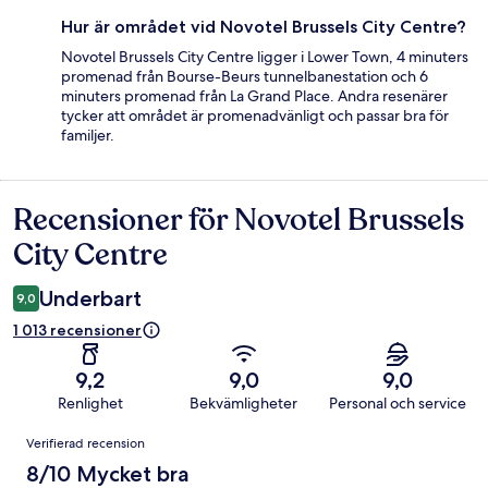
Hur är området vid Novotel Brussels City Centre?
Novotel Brussels City Centre ligger i Lower Town, 4 minuters
promenad från Bourse-Beurs tunnelbanestation och 6
minuters promenad från La Grand Place. Andra resenärer
tycker att området är promenadvänligt och passar bra för
familjer.
Recensioner för Novotel Brussels
Recensioner
City Centre
Underbart
9,0
1 013 recensioner
9,2
9,0
9,0
Renlighet
Bekvämligheter
Personal och service
Recensioner
Verifierad recension
8/10 Mycket bra