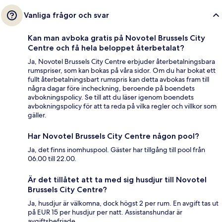
Vanliga frågor och svar
Kan man avboka gratis på Novotel Brussels City
Centre och få hela beloppet återbetalat?
Ja, Novotel Brussels City Centre erbjuder återbetalningsbara
rumspriser, som kan bokas på våra sidor. Om du har bokat ett
fullt återbetalningsbart rumspris kan detta avbokas fram till
några dagar före incheckning, beroende på boendets
avbokningspolicy. Se till att du läser igenom boendets
avbokningspolicy för att ta reda på vilka regler och villkor som
gäller.
Har Novotel Brussels City Centre någon pool?
Ja, det finns inomhuspool. Gäster har tillgång till pool från
06.00 till 22.00.
Är det tillåtet att ta med sig husdjur till Novotel
Brussels City Centre?
Ja, husdjur är välkomna, dock högst 2 per rum. En avgift tas ut
på EUR 15 per husdjur per natt. Assistanshundar är
avgiftsbefriade.