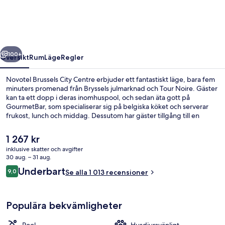
Centre
regående
Nästa
100+
Översikt
Rum
Läge
Regler
Novotel Brussels City Centre erbjuder ett fantastiskt läge, bara fem
minuters promenad från Bryssels julmarknad och Tour Noire. Gäster
kan ta ett dopp i deras inomhuspool, och sedan äta gott på
GourmetBar, som specialiserar sig på belgiska köket och serverar
frukost, lunch och middag. Dessutom har gäster tillgång till en
bar/lounge, ett fitnesscenter och en terrass. Den hjälpsamma
personalen och läget brukar uppskattas av våra resenärer.
Det
1 267 kr
Kollektivtrafik finns i närheten. Till Bourse-Beurs tunnelbanestation
nuvarande
inklusive skatter och avgifter
tar det 4 minuter att gå och till Sainte Catherine-Sint Katelijne
priset
30 aug. – 31 aug.
tunnelbanestation är det 4 minuter.
Exteriör
är
Recensioner
Underbart
9,0
Se alla 1 013 recensioner
1 267 kr
9,0 av 10,
Populära bekvämligheter