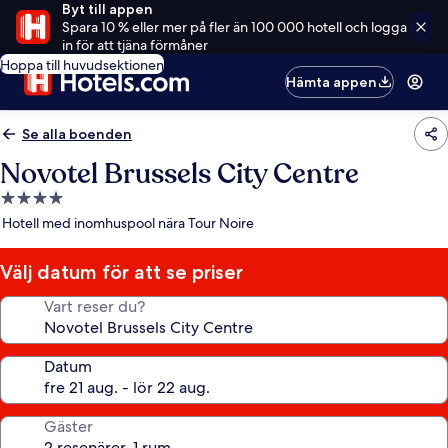
Byt till appen
Spara 10 % eller mer på fler än 100 000 hotell och logga
in för att tjäna förmåner
Hoppa till huvudsektionen
Hämta appen
Se alla boenden
Novotel Brussels City Centre
4.0-
stjärnigt
Hotell med inomhuspool nära Tour Noire
boende
Välj datum för att se priser
Vart reser du?
Datum
Gäster