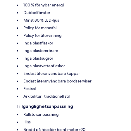
100 % förnybar energi
Dubbelfönster
Minst 80 % LED-ljus
Policy för matavfall
Policy för återvinning
Inga plastflaskor
Inga plastomrörare
Inga plastsugrör
Inga plastvattenflaskor
Endast återanvändbara koppar
Endast återanvändbara bordsserviser
Festsal
Arkitektur i traditionell stil
Tillgänglighetsanpassning
Rullstolsanpassning
Hiss
Bredd på hissdörr (centimeter) 90