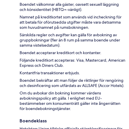
Boendet välkomnar alla gäster, oavsett sexuell läggning
och könsidentitet (HBTQ+-vänligt).
Namnet på kreditkortet som används vid incheckning för
att betala för oförutsedda utgifter måste vara detsamma
som huvudnamnet på rumsbokningen.
Särskilda regler och avgifter kan gälla för avbokning av
gruppbokningar (fler än 8 rum på samma boende under
samma vistelsedatum).
Boendet accepterar kreditkort och kontanter.
Följande kreditkort accepteras: Visa, Mastercard, American
Express och Diners Club.
Kontantfria transaktioner erbjuds.
Boendet bekräftar att man följer de riktlinjer för rengöring
och desinficering som utfärdats av ALLSAFE (Accor Hotels).
Om du avbokar din bokning kommer värdens
avbokningspolicy att gälla. I enlighet med EU-
bestämmelser om konsumenträtt gäller inte ångerrätten
för boendebokningstjänster.
Boendeklass
Hotelstars Union tilldelar officiella stjärnklassificeringar för