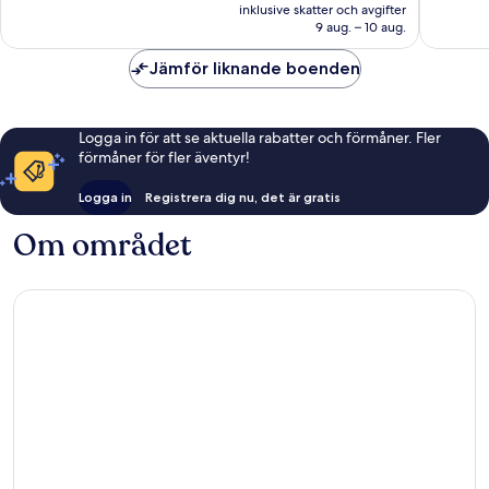
är
inklusive skatter och avgifter
1 914 kr
9 aug. – 10 aug.
Jämför liknande boenden
Logga in för att se aktuella rabatter och förmåner. Fler
förmåner för fler äventyr!
Logga in
Registrera dig nu, det är gratis
Om området