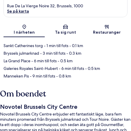
Rue De La Vierge Noire 32, Brussels, 1000
Se på karta
Karta
I närheten
Ta sig runt
Restauranger
Sankt Catherines torg
- 1 min till fots
- 0.1 km
Bryssels julmarknad
- 3 min till fots
- 0.3 km
La Grand Place
- 6 min till fots
- 0.5 km
Galeries Royales Saint-Hubert
- 6 min till fots
- 0.5 km
Manneken Pis
- 9 min till fots
- 0.8 km
Om boendet
Novotel Brussels City Centre
Novotel Brussels City Centre erbjuder ett fantastiskt läge, bara fem
minuters promenad från Bryssels julmarknad och Tour Noire. Gäster kan
ta ett dopp i deras inomhuspool, och sedan äta gott på GourmetBar,
som specialiserar sig på belgiska köket och serverar frukost, lunch och