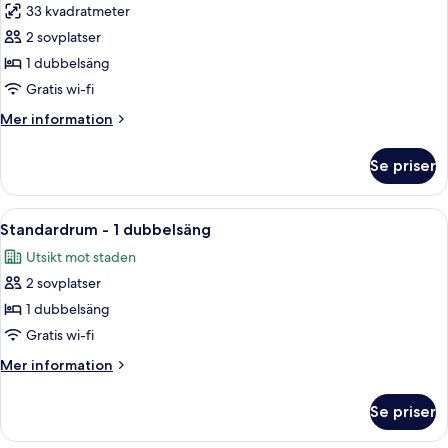
2
33 kvadratmeter
för
sofa
Executive-
2 sovplatser
beds)
rum
1 dubbelsäng
-
Gratis wi-fi
1
Mer
Mer information
dubbelsäng
information
om
Se priser
Executive-
rum
-
Öppna
Ett hotellrum med en säng, ett skrivbo
7
1
Standardrum - 1 dubbelsäng
alla
dubbelsäng
Utsikt mot staden
foton
2 sovplatser
för
Standardrum
1 dubbelsäng
-
Gratis wi-fi
1
Mer
Mer information
dubbelsäng
information
om
Se priser
Standardrum
-