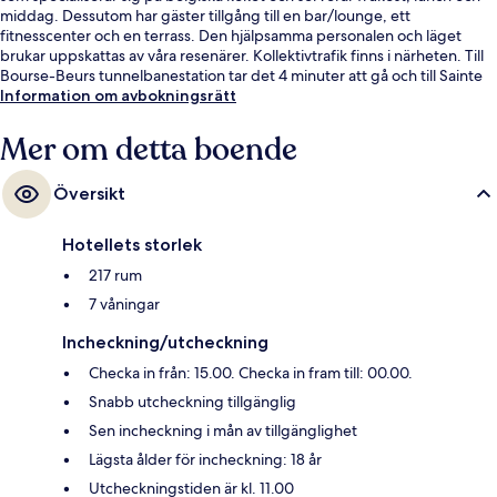
middag. Dessutom har gäster tillgång till en bar/lounge, ett
fitnesscenter och en terrass. Den hjälpsamma personalen och läget
brukar uppskattas av våra resenärer. Kollektivtrafik finns i närheten. Till
Bourse-Beurs tunnelbanestation tar det 4 minuter att gå och till Sainte
Catherine-Sint Katelijne tunnelbanestation är det 4 minuter.
Information om avbokningsrätt
Mer om detta boende
Översikt
Hotellets storlek
217 rum
7 våningar
Incheckning/utcheckning
Checka in från: 15.00. Checka in fram till: 00.00.
Snabb utcheckning tillgänglig
Sen incheckning i mån av tillgänglighet
Lägsta ålder för incheckning: 18 år
Utcheckningstiden är kl. 11.00