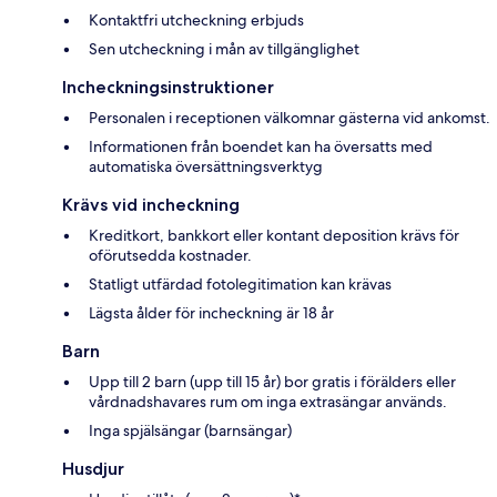
Kontaktfri utcheckning erbjuds
Sen utcheckning i mån av tillgänglighet
Incheckningsinstruktioner
Personalen i receptionen välkomnar gästerna vid ankomst.
Informationen från boendet kan ha översatts med
automatiska översättningsverktyg
Krävs vid incheckning
Kreditkort, bankkort eller kontant deposition krävs för
oförutsedda kostnader.
Statligt utfärdad fotolegitimation kan krävas
Lägsta ålder för incheckning är 18 år
Barn
Upp till 2 barn (upp till 15 år) bor gratis i förälders eller
vårdnadshavares rum om inga extrasängar används.
Inga spjälsängar (barnsängar)
Husdjur