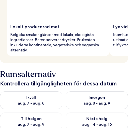
Lokalt producerad mat
Lyx vi
Belgiska smaker glänser med lokala, ekologiska
Inomhus
ingredienser. Baren serverar drycker. Frukosten
ultimat 
inkluderar kontinentala, vegetariska och veganska
tillflykt
alternativ.
Rumsalternativ
Kontrollera tillgängligheten för dessa datum
Kontrollera tillgängligheten för ikväll aug. 7 - aug. 8
Kontrollera tillgängligheten f
Ikväll
Imorgon
aug. 7 - aug. 8
aug. 8 - aug. 9
Kontrollera tillgängligheten för den här helgen aug. 7 - aug. 9
Kontrollera tillgängligheten fö
Till helgen
Nästa helg
aug. 7 - aug. 9
aug. 14 - aug. 16