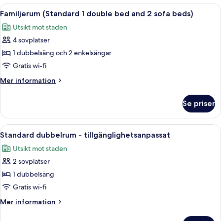
1
Öppna
Familjerum (Standard 1 double bed and
7
dubbelsäng
Familjerum (Standard 1 double bed and 2 sofa beds)
alla
Utsikt mot staden
foton
4 sovplatser
för
Familjerum
1 dubbelsäng och 2 enkelsängar
(Standard
Gratis wi-fi
1
Mer
Mer information
double
information
bed
om
Se priser
Familjerum
and
(Standard
2
1
Öppna
Ett modernt badrum med en duschkabin
sofa
7
double
Standard dubbelrum - tillgänglighetsanpassat
alla
bed
beds)
Utsikt mot staden
and
foton
2
2 sovplatser
för
sofa
Standard
1 dubbelsäng
beds)
dubbelrum
Gratis wi-fi
-
Mer
Mer information
tillgänglighetsanpassat
information
om