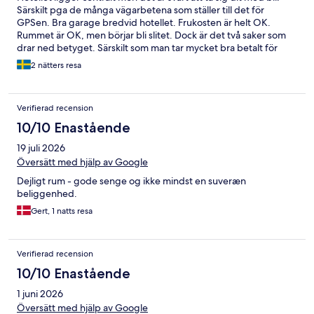
Särskilt pga de många vägarbetena som ställer till det för
GPSen. Bra garage bredvid hotellet. Frukosten är helt OK.
Rummet är OK, men börjar bli slitet. Dock är det två saker som
drar ned betyget. Särskilt som man tar mycket bra betalt för
rummen. Den första är oroväckande om man har mindre barn
2 nätters resa
som vi. Två av 230 V kontakterna var trasiga och det var bara att
sträcka in fingrarna för att komma åt strömförande delar.
Hotellet hade lagt kuddar framför dessa kontakter. Vet inte om
Verifierad recension
de var avstängda någon annanstans. Sedan lät man en lastbil
som skulle leverera till hotellet tidigt tidigt på morgonen stå
10/10 Enastående
med motorn på tomgång (lågfrekvent genomträngande ljud)
19 juli 2026
utanför i kanske 20-30 minuter. Såg inte ut att vara en kylbil, så
varför inte stänga av motorn!! Och om inte föraren gör det
Översätt med hjälp av Google
borde hotellets personal säga till honom.
Dejligt rum - gode senge og ikke mindst en suveræn
beliggenhed.
Gert, 1 natts resa
Verifierad recension
10/10 Enastående
1 juni 2026
Översätt med hjälp av Google