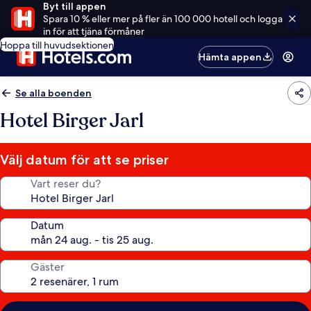
Byt till appen
Spara 10 % eller mer på fler än 100 000 hotell och logga
in för att tjäna förmåner
Hoppa till huvudsektionen
Hämta appen
Se alla boenden
Hotel Birger Jarl
Välj datum för att se priser
Vart reser du?
Datum
Gäster