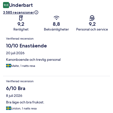
Underbart
9,0
3 585 recensioner
9,2
8,8
9,2
Renlighet
Bekvämligheter
Personal och service
Recensioner
Verifierad recension
10/10 Enastående
20 juli 2026
Kanonboende och trevlig personal
Malte, 1 natts resa
Verifierad recension
6/10 Bra
8 juli 2026
Bra läge och bra frukost.
Liridon, 1 natts resa