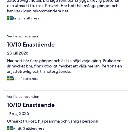
Jättetrevligt hotell, bra läge rent och snyggt, trevlig personal
och utmärkt frukost. Prisvärt. Har bott här många gånger och
kan verkligen rekommendera det.
Lena, 1 natts resa
Verifierad recension
10/10 Enastående
23 juli 2026
Har bott här flera gånger och är lika nöjd varje gång. Frukosten
är mycket bra, finns otroligt mycket att välja mellan. Personalen
är jättetrevlig och tillmötesgående.
Linn, 1 natts resa
Verifierad recension
10/10 Enastående
19 maj 2026
Utmärkt frukost, hjälpsamma och vänliga personal
Anait, 3 nätters resa