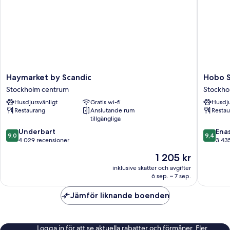
Haymarket
Hobo
Haymarket by Scandic
Hobo 
by
Stockho
Stockholm centrum
Stockho
Scandic
Stockho
Husdjursvänligt
Gratis wi-fi
Husdju
Stockholm
centrum
Restaurang
Anslutande rum
Restau
centrum
tillgängliga
9.0
9.4
Underbart
Ena
9,0
9,4
av
av
4 029 recensioner
3 43
10,
10,
Priset
1 205 kr
Underbart,
Enaståe
är
4 029 recensioner
3 435 re
inklusive skatter och avgifter
1 205 kr
6 sep. – 7 sep.
Jämför liknande boenden
Logga in för att se aktuella rabatter och förmåner. Fler