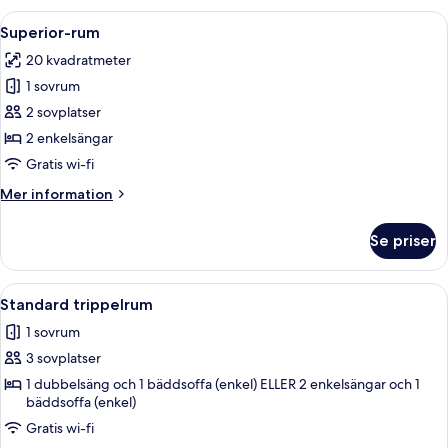
eller
Öppna
Ett hotellrum med en säng, en stol, e
6
tvåbäddsrum
Superior-rum
alla
20 kvadratmeter
foton
1 sovrum
för
Superior-
2 sovplatser
rum
2 enkelsängar
Gratis wi-fi
Mer
Mer information
information
om
Se priser
Superior-
rum
Öppna
Ett hotellrum med två sängar, ett skri
4
Standard trippelrum
alla
1 sovrum
foton
3 sovplatser
för
Standard
1 dubbelsäng och 1 bäddsoffa (enkel) ELLER 2 enkelsängar och 1
bäddsoffa (enkel)
trippelrum
Gratis wi-fi