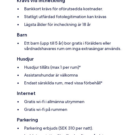
Krävs vid incheckning
Bankkort krävs för oförutsedda kostnader.
Statligt utfärdad fotolegitimation kan krävas
Lägsta ålder för incheckning är 18 år
Barn
Ett barn (upp till 5 år) bor gratis i förälders eller
vårdnadshavares rum om inga extrasängar används.
Husdjur
Husdjur tillåts (max 1 per rum)*
Assistanshundar är välkomna
Endast särskilda rum, med vissa förbehåll*
Internet
Gratis wi-fi i allmänna utrymmen
Gratis wi-fi på rummen
Parkering
Parkering erbjuds (SEK 310 per natt).