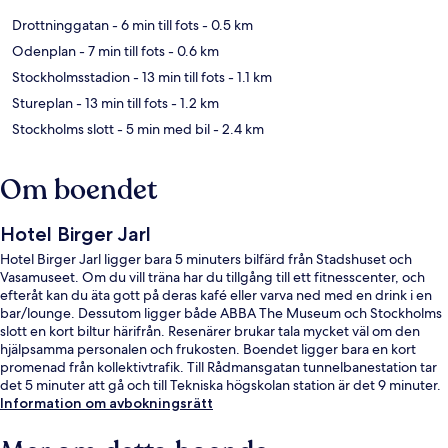
Drottninggatan
- 6 min till fots
- 0.5 km
Odenplan
- 7 min till fots
- 0.6 km
Stockholmsstadion
- 13 min till fots
- 1.1 km
Stureplan
- 13 min till fots
- 1.2 km
Stockholms slott
- 5 min med bil
- 2.4 km
Om boendet
Hotel Birger Jarl
Hotel Birger Jarl ligger bara 5 minuters bilfärd från Stadshuset och
Vasamuseet. Om du vill träna har du tillgång till ett fitnesscenter, och
efteråt kan du äta gott på deras kafé eller varva ned med en drink i en
bar/lounge. Dessutom ligger både ABBA The Museum och Stockholms
slott en kort biltur härifrån. Resenärer brukar tala mycket väl om den
hjälpsamma personalen och frukosten. Boendet ligger bara en kort
promenad från kollektivtrafik. Till Rådmansgatan tunnelbanestation tar
det 5 minuter att gå och till Tekniska högskolan station är det 9 minuter.
Information om avbokningsrätt