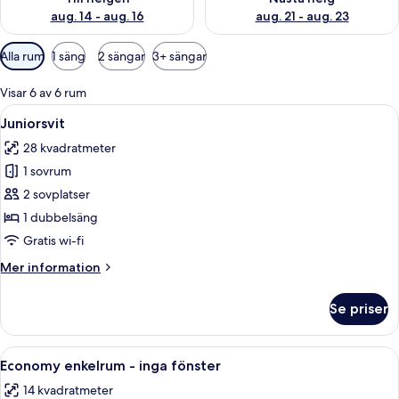
aug. 14 - aug. 16
aug. 21 - aug. 23
Tillgängliga
Alla rum
1 säng
2 sängar
3+ sängar
filter
för
Visar 6 av 6 rum
rum
Öppna
Ett modernt vardagsrum med en brun sof
9
Juniorsvit
alla
28 kvadratmeter
foton
1 sovrum
för
Juniorsvit
2 sovplatser
1 dubbelsäng
Gratis wi-fi
Mer
Mer information
information
om
Se priser
Juniorsvit
Öppna
Ett modernt hotellrum med en säng, et
4
Economy enkelrum - inga fönster
alla
14 kvadratmeter
foton