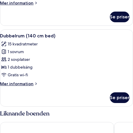
Mer
Mer information
information
om
Se priser
Standard
trippelrum
Öppna
Ett hotellrum med en säng, ett skrivb
3
Dubbelrum (140 cm bed)
alla
15 kvadratmeter
foton
1 sovrum
för
Dubbelrum
2 sovplatser
(140
1 dubbelsäng
cm
Gratis wi-fi
bed)
Mer
Mer information
information
om
Se priser
Dubbelrum
(140
cm
Liknande boenden
bed)
Haymarket by Scandic
Hobo St