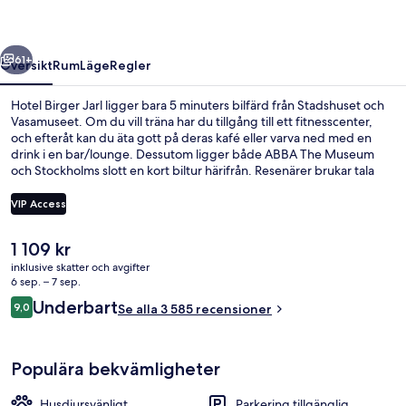
regående
Nästa
61+
Översikt
Rum
Läge
Regler
Hotel Birger Jarl ligger bara 5 minuters bilfärd från Stadshuset och
Vasamuseet. Om du vill träna har du tillgång till ett fitnesscenter,
och efteråt kan du äta gott på deras kafé eller varva ned med en
drink i en bar/lounge. Dessutom ligger både ABBA The Museum
och Stockholms slott en kort biltur härifrån. Resenärer brukar tala
mycket väl om den hjälpsamma personalen och frukosten. Boendet
ligger bara en kort promenad från kollektivtrafik. Till Rådmansgatan
VIP Access
tunnelbanestation tar det 5 minuter att gå och till Tekniska
högskolan station är det 9 minuter.
Det
1 109 kr
Exteriör
nuvarande
inklusive skatter och avgifter
priset
6 sep. – 7 sep.
är
Recensioner
Underbart
9,0
Se alla 3 585 recensioner
1 109 kr
9,0 av 10,
Populära bekvämligheter
Husdjursvänligt
Parkering tillgänglig