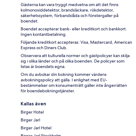
Gästerna kan vara tryggt medvetna om att det finns
kolmonoxiddetektor, brandsläckare, rökdetektor,
säkerhetssystem, förbandslåda och fönstergaller på
boendet.
Boendet accepterar bank- eller kreditkort och bankkort.
Ingen kontantbetalning.
Följande kreditkort accepteras: Visa, Mastercard, American
Express och Diners Club.
Observera att kulturella normer och gästpolicyer kan skilja
sig i olika länder och på olika boenden. De policyer som
listas är boendets egna.
Om du avbokar din bokning kommer värdens
avbokningspolicy att gälla. I enlighet med EU-
bestämmelser om konsumenträtt gäller inte ångerrätten
för boendebokningstjänster.
Kallas även
Birger Hotel
Birger Jarl
Birger Jarl Hotel
Birger Jarl Stockholm