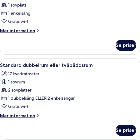
1 sovplats
för
Economy
1 enkelsäng
enkelrum
Gratis wi-fi
-
Mer
Mer information
inga
information
fönster
om
Se priser
Economy
enkelrum
-
Öppna
Ett hotellrum med en säng, ett skrivbo
5
inga
Standard dubbelrum eller tvåbäddsrum
alla
fönster
17 kvadratmeter
foton
1 sovrum
för
Standard
2 sovplatser
dubbelrum
1 dubbelsäng ELLER 2 enkelsängar
eller
Gratis wi-fi
tvåbäddsrum
Mer
Mer information
information
om
Se priser
Standard
dubbelrum