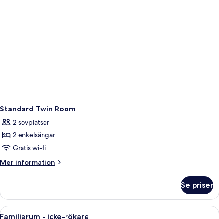
Standard Twin Room
2 sovplatser
2 enkelsängar
Gratis wi-fi
Mer
Mer information
information
om
Se priser
Standard
Twin
Room
Öppna
Ett hotellrum med våningssängar, en 
7
Familjerum - icke-rökare