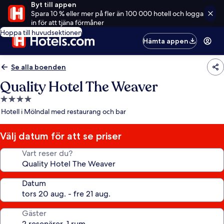
Byt till appen
Spara 10 % eller mer på fler än 100 000 hotell och logga
in för att tjäna förmåner
Hoppa till huvudsektionen
Hämta appen
Se alla boenden
Quality Hotel The Weaver
4.0-
stjärnigt
Hotell i Mölndal med restaurang och bar
boende
Välj datum för att se priser
Vart reser du?
Datum
Gäster