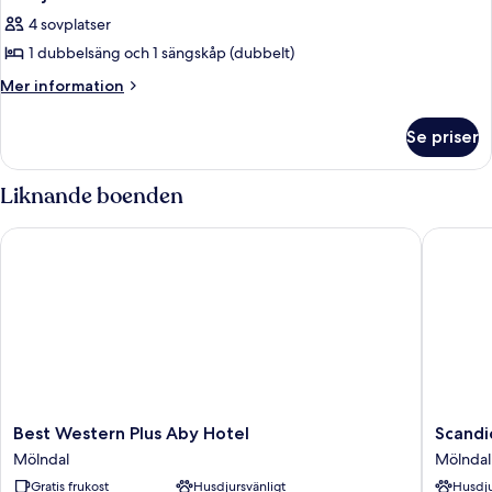
alla
4 sovplatser
foton
1 dubbelsäng och 1 sängskåp (dubbelt)
för
Familjerum
Mer
Mer information
information
-
om
icke-
Se priser
Familjerum
rökare
-
icke-
Liknande boenden
rökare
Best Western Plus Aby Hotel
Scandic 
Best
Scandic
Best Western Plus Aby Hotel
Scandi
Western
Mölndal
Mölndal
Mölndal
Plus
Mölndal
Gratis frukost
Husdjursvänligt
Husdju
Aby