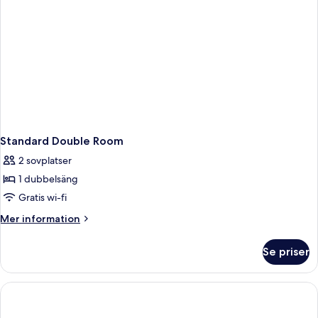
Standard Double Room
2 sovplatser
1 dubbelsäng
Gratis wi-fi
Mer
Mer information
information
om
Se priser
Standard
Double
Room