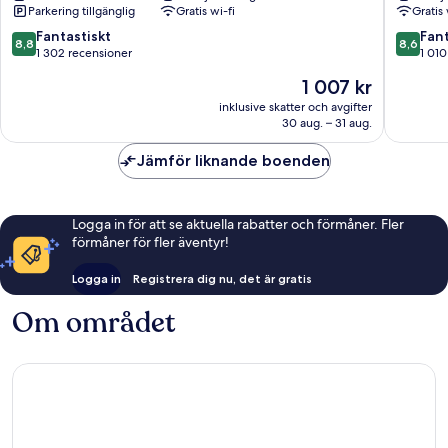
Parkering tillgänglig
Gratis wi-fi
Gratis 
Hotel
Mölndal
8.8
8.6
Fantastiskt
Fant
8,8
8,6
av
av
1 302 recensioner
1 010
10,
10,
Priset
1 007 kr
Fantastiskt,
Fantastis
är
1 302 recensioner
1 010 re
inklusive skatter och avgifter
1 007 kr
30 aug. – 31 aug.
Jämför liknande boenden
Logga in för att se aktuella rabatter och förmåner. Fler
förmåner för fler äventyr!
Logga in
Registrera dig nu, det är gratis
Om området