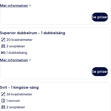
dubbelrum
Mer
Mer information
-
information
om
1
Se priser
Standard
dubbelsäng
dubbelrum
-
Öppna
Ett hotellrum med en säng, ett skrivbo
6
1
Superior dubbelrum - 1 dubbelsäng
alla
dubbelsäng
20 kvadratmeter
foton
2 sovplatser
för
Superior
1 dubbelsäng
dubbelrum
Mer
Mer information
-
information
om
1
Se priser
Superior
dubbelsäng
dubbelrum
-
Öppna
Ett modernt vardagsrum med en platt-
5
1
Svit - 1 kingsize-säng
alla
dubbelsäng
36 kvadratmeter
foton
1 sovrum
för
Svit
2 sovplatser