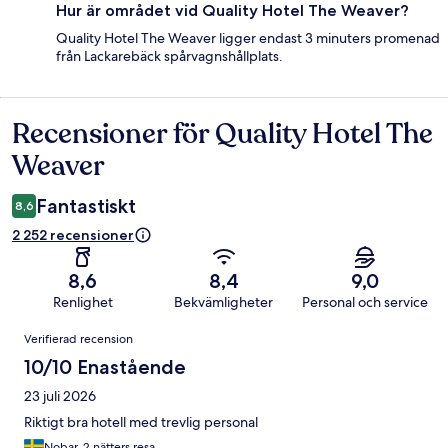
Hur är området vid Quality Hotel The Weaver?
Quality Hotel The Weaver ligger endast 3 minuters promenad
från Lackarebäck spårvagnshållplats.
Recensioner för Quality Hotel The
Recensioner
Weaver
Fantastiskt
8,6
2 252 recensioner
8,6
8,4
9,0
Renlighet
Bekvämligheter
Personal och service
Recensioner
Verifierad recension
10/10 Enastående
23 juli 2026
Riktigt bra hotell med trevlig personal
Nobar, 2 nätters resa