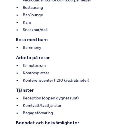
veckodagar och 07.00–11.00 på helger
Restaurang
Bar/lounge
Kafé
Snackbar/deli
Resa med barn
Barnmeny
Arbeta på resan
15 mötesrum
Kontorsplatser
Konferenscenter (1210 kvadratmeter)
Tjänster
Reception (öppen dygnet runt)
Kemtvätt/tvättjänster
Bagageförvaring
Boendet och bekvämligheter