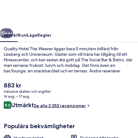
Weaver
regående
Nästa
44+
Översikt
Rum
Läge
Regler
Quality Hotel The Weaver ligger bara 5 minuters bilfärd från
Liseberg och Universeum. Gäster som vill träna har tillgång till ett
fitnesscenter, och kan sedan äta gott på The Social Bar & Bistro, där
man serverar frukost, lunch och middag. Det finns även en
bar/lounge, en snackbar/deli och en terrass. Andra resenärer
uppskattar den hjälpsamma personalen. Boendet ligger bara en
kort promenad från kollektivtrafik. Till Lackarebäck
Det
883 kr
spårvagnshållplats tar det 3 minuter att gå och till Krokslätts fabriker
nuvarande
inklusive skatter och avgifter
spårvagnshållplats är det 6 minuter.
priset
16 aug. – 17 aug.
Frukost, lunch och middag serveras
är
Recensioner
Utmärkt
8,6
Se alla 2 252 recensioner
883 kr
8,6 av 10,
Populära bekvämligheter