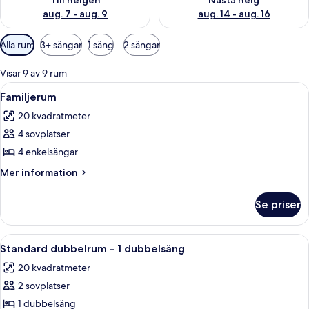
Till helgen
Nästa helg
aug. 7 - aug. 9
aug. 14 - aug. 16
Tillgängliga
Alla rum
3+ sängar
1 säng
2 sängar
filter
för
Visar 9 av 9 rum
rum
Öppna
Ett hotellrum med våningssängar, en 
8
Familjerum
alla
20 kvadratmeter
foton
4 sovplatser
för
Familjerum
4 enkelsängar
Mer
Mer information
information
om
Se priser
Familjerum
Öppna
Ett hotellrum med en säng, en stol, et
5
Standard dubbelrum - 1 dubbelsäng
alla
20 kvadratmeter
foton
2 sovplatser
för
Standard
1 dubbelsäng