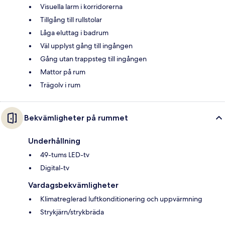
Visuella larm i korridorerna
Tillgång till rullstolar
Låga eluttag i badrum
Väl upplyst gång till ingången
Gång utan trappsteg till ingången
Mattor på rum
Trägolv i rum
Bekvämligheter på rummet
Underhållning
49-tums LED-tv
Digital-tv
Vardagsbekvämligheter
Klimatreglerad luftkonditionering och uppvärmning
Strykjärn/strykbräda