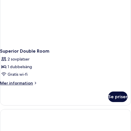
Superior Double Room
2 sovplatser
1 dubbelsäng
Gratis wi-fi
Mer
Mer information
information
om
Se priser
Superior
Double
Room