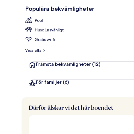
2 barer/loun
Populära bekvämligheter
Pool
Husdjursvänligt
Gratis wi-fi
Visa alla
Främsta bekvämligheter
(12)
För familjer
(6)
Därför älskar vi det här boendet