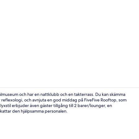
Property vi
lmuseum och har en nattklubb och en takterrass. Du kan skämma
r reflexologi, och avnjuta en god middag på FiveFive Rooftop, som
 lyxstil erbjuder även gäster tillgång till 2 barer/lounger, en
Behandlings
kattar den hjälpsamma personalen.