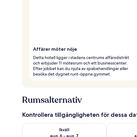
Affärer möter nöje
Detta hotell ligger i stadens centrums affärsdistrikt
och erbjuder 11 mötesrum och ett businesscenter.
Efter jobbet kan du njuta av spabehandlingar eller
besöka det dygnet runt-öppna gymmet.
Rumsalternativ
Kontrollera tillgängligheten för dessa d
Kontrollera tillgängligheten för ikväll aug. 6 - aug. 7
Kontrollera ti
Ikväll
aug. 6 - aug. 7
a