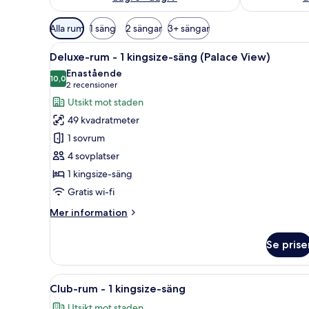
Tillgängliga
Alla rum
1 säng
2 sängar
3+ sängar
filter
Öppna
Deluxe-rum - 1 kingsize-säng 
för
10
Deluxe-rum - 1 kingsize-säng (Palace View)
alla
rum
Enastående
foton
10,0
10,0 av 10
(2 recensioner)
2 recensioner
för
Utsikt mot staden
Deluxe-
49 kvadratmeter
rum
1 sovrum
-
4 sovplatser
1
1 kingsize-säng
kingsize-
säng
Gratis wi-fi
(Palace
Mer
Mer information
View)
information
om
Se prise
Deluxe-
rum
-
Öppna
Ett hotellrum med en säng, en s
8
1
Club-rum - 1 kingsize-säng
alla
kingsize-
Utsikt mot staden