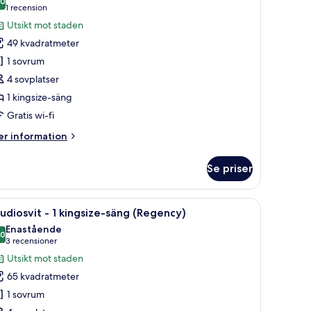
ew)
oton
,0
10,0 av 10
(1 recension)
1 recension
ör
Utsikt mot staden
lub-
49 kvadratmeter
um
1 sovrum
4 sovplatser
1 kingsize-säng
ingsize-
äng
Gratis wi-fi
Deluxe)
er
r information
formation
m
Se priser
ub-
um
fa, ett litet bord och utsikt över staden genom stora fönster.
ppna
Ett hotellrum med en stor säng, en soffa med
11
udiosvit - 1 kingsize-säng (Regency)
la
ngsize-
Enastående
ng
oton
,0
10,0 av 10
(3 recensioner)
3 recensioner
eluxe)
ör
Utsikt mot staden
tudiosvit
65 kvadratmeter
1 sovrum