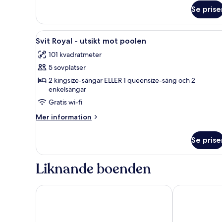
Executive
Se prise
-
1
kingsize-
Öppna
Ett modernt hotellrum med ett 
säng
8
Svit Royal - utsikt mot poolen
alla
101 kvadratmeter
foton
5 sovplatser
för
Svit
2 kingsize-sängar ELLER 1 queensize-säng och 2
enkelsängar
Royal
Gratis wi-fi
-
utsikt
Mer
Mer information
mot
information
om
poolen
Se prise
Svit
Royal
-
Liknande boenden
utsikt
mot
poolen
Shangri-La Phnom Penh
Courtyard by