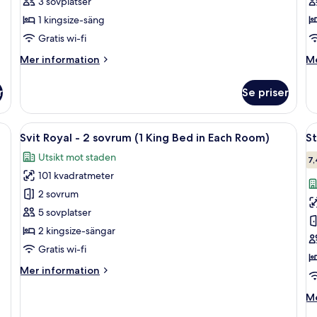
3 sovplatser
kingsize-
k
1 kingsize-säng
säng
s
(
Gratis wi-fi
Mer
M
Mer information
Me
information
in
om
o
r
Se priser
Standardrum
St
-
-
1
1
soffa, fåtöljer och ett soffbord. Det finns ett stort fönster med utsikt över
Öppna
Ett hotellrum med en stor säng, ett n
Ö
12
kingsize-
ki
Svit Royal - 2 sovrum (1 King Bed in Each Room)
S
alla
al
säng
sä
Utsikt mot staden
foton
(R
f
7,
101 kvadratmeter
för
f
Svit
S
2 sovrum
Royal
-
5 sovplatser
-
2
2 kingsize-sängar
2
e
Gratis wi-fi
sovrum
Mer
Mer information
(1
information
King
om
M
Me
Bed
Svit
in