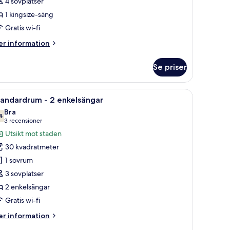
4 sovplatser
ingsize-
1 kingsize-säng
äng
Regency)
Gratis wi-fi
er
r information
formation
m
Se priser
udiosvit
 staden.
attduksbord med en lampa, en garderob och en tv.
ppna
Ett hotellrum med ett stort fönster, två sängar
8
ngsize-
tandardrum - 2 enkelsängar
la
ng
Bra
egency)
oton
4
7,4 av 10
(3 recensioner)
3 recensioner
ör
Utsikt mot staden
tandardrum
30 kvadratmeter
1 sovrum
3 sovplatser
nkelsängar
2 enkelsängar
Gratis wi-fi
er
r information
formation