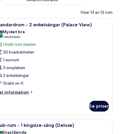
Visar 13 av 13 rum
judisolering
krivbord med en lampa, en stol, en soffa och utsikt över en stadspanorama ge
ppna
Ett hotellrum med ett stort fönster, två sängar
7
andardrum - 2 enkelsängar (Palace View)
la
Mycket bra
oton
0
8,0 av 10
(1 recension)
1 recension
ör
Utsikt mot staden
tandardrum
30 kvadratmeter
1 sovrum
3 sovplatser
nkelsängar
2 enkelsängar
Palace
iew)
Gratis wi-fi
er
r information
formation
m
Se priser
andardrum
å sängar, ett skrivbord, en stol och en lampa.
ppna
Ett hotellrum med en säng, en stol, ett bord o
9
kelsängar
ub-rum - 1 kingsize-säng (Deluxe)
la
alace
Enastående