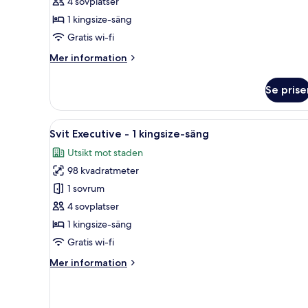
4 sovplatser
1
1 kingsize-säng
kingsize-
säng
Gratis wi-fi
Mer
Mer information
information
om
Se prise
Deluxe-
rum
-
Öppna
Ett modernt vardagsrum med en 
8
1
Svit Executive - 1 kingsize-säng
alla
kingsize-
Utsikt mot staden
säng
foton
98 kvadratmeter
för
Svit
1 sovrum
Executive
4 sovplatser
-
1 kingsize-säng
1
Gratis wi-fi
kingsize-
Mer
Mer information
säng
information
om
Svit