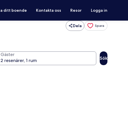
ra ditt boende
Kontakta oss
Resor
Logga in
Dela
Spara
Gäster
Sök