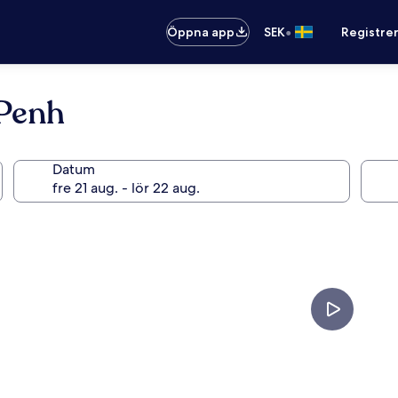
•
Öppna app
SEK
Registre
Penh
Datum