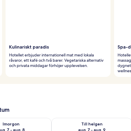
Kulinariskt paradis
Spa-d
Hotellet erbjuder internationell mat med lokala
Hotelle
råvaror, ett kafé och två barer. Vegetariska alternativ
massage
och privata middagar förhöjer upplevelsen.
dygnet
wellnes
atum
llgängligheten för imorgon aug. 7 - aug. 8
Kontrollera tillgängligheten för den h
Imorgon
Till helgen
ug. 7 - aug. 8
aug. 7 - aug. 9