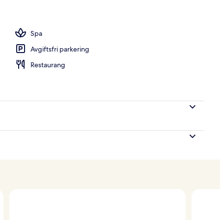
ger och bar vid poolen
Spa
Avgiftsfri parkering
Restaurang