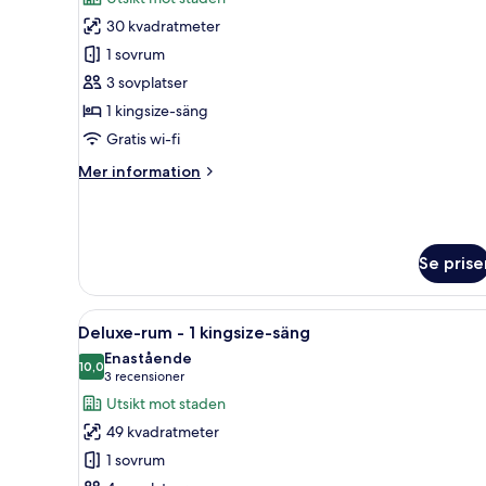
säng
foton
(Palace
30 kvadratmeter
för
View)
Club-
1 sovrum
rum
3 sovplatser
-
1 kingsize-säng
1
Gratis wi-fi
kingsize-
Mer
Mer information
säng
information
om
Club-
rum
Se prise
-
1
kingsize-
Öppna
Ett hotellrum med en säng, en s
säng
9
Deluxe-rum - 1 kingsize-säng
alla
Enastående
foton
10,0
10,0 av 10
(3 recensioner)
3 recensioner
för
Utsikt mot staden
Deluxe-
49 kvadratmeter
rum
1 sovrum
-