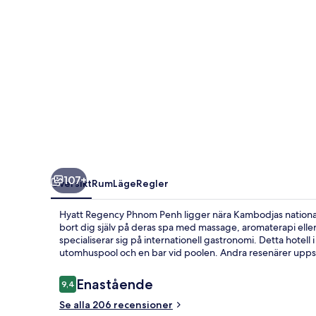
107+
Översikt
Rum
Läge
Regler
Hyatt Regency Phnom Penh ligger nära Kambodjas nationa
bort dig själv på deras spa med massage, aromaterapi elle
specialiserar sig på internationell gastronomi. Detta hotell i
utomhuspool och en bar vid poolen. Andra resenärer upps
Recensioner
Enastående
9,4
9,4 av 10,
Se alla 206 recensioner