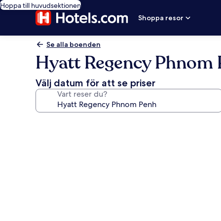
Hoppa till huvudsektionen
Shoppa resor
Se alla boenden
Hyatt Regency Phnom 
Välj datum för att se priser
Vart reser du?
Fotogalleri
för
Hyatt
Regency
Phnom
Penh