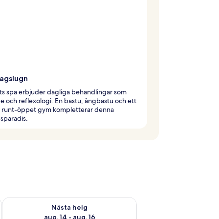
agslugn
ts spa erbjuder dagliga behandlingar som
 och reflexologi. En bastu, ångbastu och ett
 runt-öppet gym kompletterar denna
sparadis.
är helgen aug. 7 - aug. 9
Kontrollera tillgängligheten för nästa helg aug. 14 - aug. 16
Nästa helg
aug. 14 - aug. 16