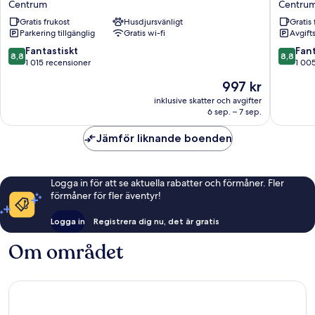
Centrum
Centru
Post
Sjofarts
Gratis frukost
Husdjursvänligt
Gratis 
Centrum
Centru
Parkering tillgänglig
Gratis wi-fi
Avgift
8.8
8.8
Fantastiskt
Fant
8,8
8,8
av
av
1 015 recensioner
1 00
10,
10,
Priset
997 kr
Fantastiskt,
Fantastis
är
1 015 recensioner
1 005 re
inklusive skatter och avgifter
997 kr
6 sep. – 7 sep.
Jämför liknande boenden
Logga in för att se aktuella rabatter och förmåner. Fler
förmåner för fler äventyr!
Logga in
Registrera dig nu, det är gratis
Om området