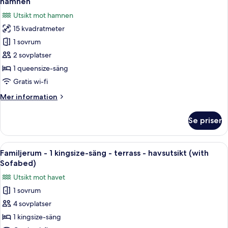
hamnen
säng
foton
havsutsikt
Utsikt mot hamnen
-
för
icke-
15 kvadratmeter
Standardrum
rökare
1 sovrum
-
-
havsutsikt
1
2 sovplatser
queensize-
1 queensize-säng
säng
Gratis wi-fi
-
Mer
Mer information
icke-
information
rökare
om
Se priser
Standardrum
-
-
utsikt
1
Öppna
Ett hotellrum med en säng, ett skrivbo
mot
10
queensize-
Familjerum - 1 kingsize-säng - terrass - havsutsikt (with
alla
hamnen
säng
Sofabed)
-
foton
Utsikt mot havet
icke-
för
rökare
1 sovrum
Familjerum
-
4 sovplatser
-
utsikt
mot
1
1 kingsize-säng
hamnen