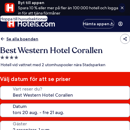
Byt till appen
Spara 10 % eller mer på fler än 100 000 hotell och logga
in för att tjäna förmåner
Hoppa till huvudsektionen
Hämta appen
Se alla boenden
Best Western Hotel Corallen
4.0-
stjärnigt
Hotell vid vattnet med 2 utomhuspooler nära Stadsparken
boende
Välj datum för att se priser
Vart reser du?
Datum
Gäster