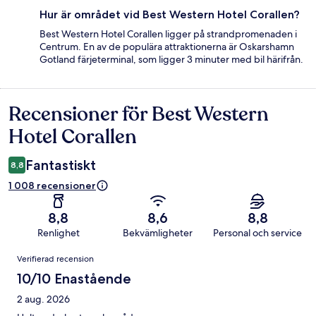
Hur är området vid Best Western Hotel Corallen?
Best Western Hotel Corallen ligger på strandpromenaden i
Centrum. En av de populära attraktionerna är Oskarshamn
Gotland färjeterminal, som ligger 3 minuter med bil härifrån.
Recensioner för Best Western
Recensioner
Hotel Corallen
Fantastiskt
8,8
1 008 recensioner
8,8
8,6
8,8
Renlighet
Bekvämligheter
Personal och service
Recensioner
Verifierad recension
10/10 Enastående
2 aug. 2026