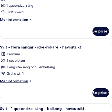
för
fönster
rökare
Svit
1 queensize-säng
-
-
inga
Gratis wi-fi
fönster
1
Mer
Mer information
queensize-
information
säng
om
Se priser
Svit
-
-
bubbelbad
1
Öppna
Två barn tittar ut genom ett fönster 
-
8
queensize-
Svit - flera sängar - icke-rökare - havsutsikt
alla
säng
havsutsikt
1 sovrum
-
foton
bubbelbad
3 sovplatser
för
-
Svit
1 kingsize-säng och 1 enkelsäng
havsutsikt
-
Gratis wi-fi
flera
Mer
Mer information
sängar
information
-
om
Se priser
Svit
icke-
-
rökare
flera
Öppna
Ett hotellrum med en säng, en stol, en 
-
8
sängar
Svit - 1 queensize-säng - balkong - havsutsikt
alla