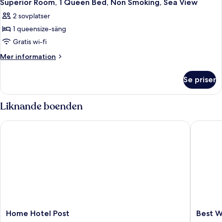
9
Smoking,
Queen
Superior Room, 1 Queen Bed, Non Smoking, Sea View
alla
Bed,
Sea
2 sovplatser
Non
foton
View
Smoking,
1 queensize-säng
för
Sea
Superior
Gratis wi-fi
View
Room,
Mer
Mer information
1
information
om
Queen
Se priser
Superior
Bed,
Room,
Non
1
Liknande boenden
Smoking,
Queen
Bed,
Sea
Home Hotel Post
Best Wes
Non
View
Smoking,
Sea
View
Home
Best
Home Hotel Post
Best W
Hotel
Western