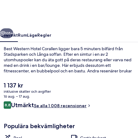
Corallen
regående
Nästa
105+
Översikt
Rum
Läge
Regler
Best Western Hotel Corallen ligger bara 5 minuters bilfärd från
Stadsparken och Långa soffan. Efter en simtur i en av 2
utomhuspooler kan du äta gott på deras restaurang eller varva ned
med en drink i en bar/lounge. Här erbjuds dessutom ett
fitnesscenter, en bubbelpool och en bastu. Andra resenärer brukar
hylla den hjälpsamma personalen.
Det
1 137 kr
nuvarande
inklusive skatter och avgifter
priset
16 aug. – 17 aug.
Spa
är
Recensioner
Utmärkt
8,8
Se alla 1 008 recensioner
1 137 kr
8,8 av 10,
Populära bekvämligheter