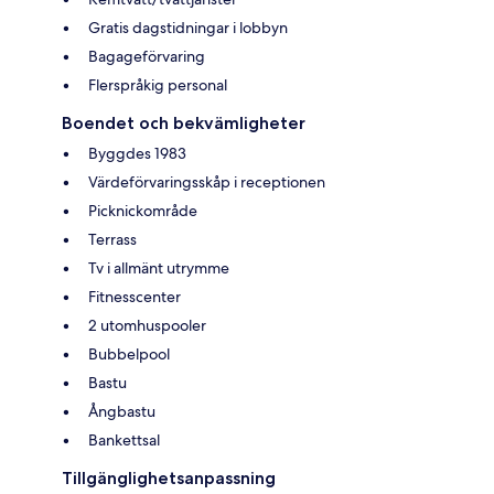
Gratis dagstidningar i lobbyn
Bagageförvaring
Flerspråkig personal
Boendet och bekvämligheter
Byggdes 1983
Värdeförvaringsskåp i receptionen
Picknickområde
Terrass
Tv i allmänt utrymme
Fitnesscenter
2 utomhuspooler
Bubbelpool
Bastu
Ångbastu
Bankettsal
Tillgänglighetsanpassning