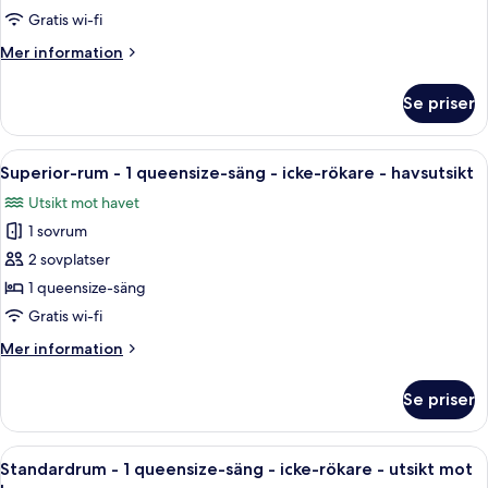
-
View
Gratis wi-fi
1
Mer
Mer information
queensize-
information
säng
om
Se priser
Standardrum
-
-
icke-
1
Öppna
Ett modernt hotellrum med en stor säng
rökare
6
queensize-
Superior-rum - 1 queensize-säng - icke-rökare - havsutsikt
alla
säng
-
Utsikt mot havet
-
foton
havsutsikt
icke-
1 sovrum
för
rökare
Superior-
2 sovplatser
-
rum
havsutsikt
1 queensize-säng
-
Gratis wi-fi
1
Mer
Mer information
queensize-
information
säng
om
Se priser
Superior-
-
rum
icke-
-
Öppna
Ett modernt rum med två svarta läderfå
rökare
10
1
Standardrum - 1 queensize-säng - icke-rökare - utsikt mot
alla
-
queensize-