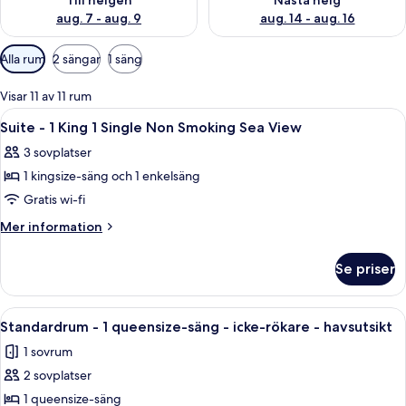
Till helgen
Nästa helg
aug. 7 - aug. 9
aug. 14 - aug. 16
Tillgängliga
Alla rum
2 sängar
1 säng
filter
för
Visar 11 av 11 rum
rum
Öppna
Ett hotellrum med en säng, ett skrivbor
12
Suite - 1 King 1 Single Non Smoking Sea View
alla
3 sovplatser
foton
1 kingsize-säng och 1 enkelsäng
för
Suite
Gratis wi-fi
-
Mer
Mer information
1
information
om
King
Se priser
Suite
1
-
Single
1
Öppna
Ett hotellrum med en säng, ett skrivbor
8
Non
King
Standardrum - 1 queensize-säng - icke-rökare - havsutsikt
alla
1
Smoking
1 sovrum
Single
foton
Sea
Non
2 sovplatser
för
View
Smoking
Standardrum
1 queensize-säng
Sea