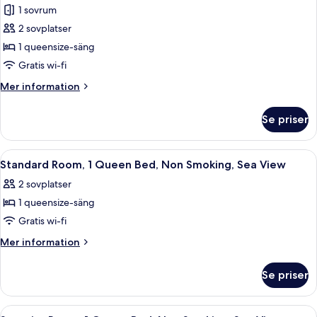
-
havsutsikt
1 sovrum
icke-
foton
rökare
2 sovplatser
för
-
Svit
1 queensize-säng
havsutsikt
-
Gratis wi-fi
1
Mer
Mer information
queensize-
information
säng
om
Se priser
Svit
-
-
balkong
1
Öppna
Ett hotellrum med två stolar, en säng, 
-
11
queensize-
Standard Room, 1 Queen Bed, Non Smoking, Sea View
alla
säng
havsutsikt
2 sovplatser
-
foton
balkong
1 queensize-säng
för
-
Standard
Gratis wi-fi
havsutsikt
Room,
Mer
Mer information
1
information
om
Queen
Se priser
Standard
Bed,
Room,
Non
1
Öppna
Ett hotellrum med en säng, två stolar, 