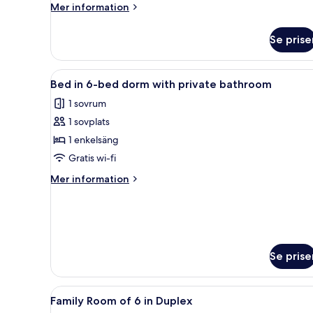
Mer
Mer information
information
om
Se prise
Family
room
of
Öppna
En smal hall med våningssängar 
4
8
Bed in 6-bed dorm with private bathroom
alla
1 sovrum
foton
1 sovplats
för
Bed
1 enkelsäng
in
Gratis wi-fi
6-
Mer
Mer information
bed
information
dorm
om
Bed
with
in
private
6-
bathroom
bed
Se prise
dorm
with
private
Öppna
Ett modernt hotellrum med en
4
Family Room of 6 in Duplex
bathroom
alla