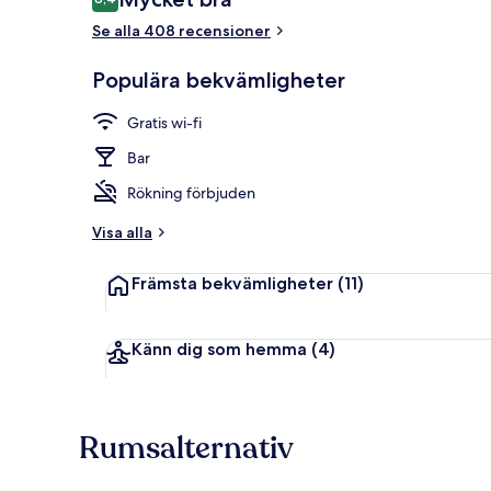
8,4 av 10,
Se alla 408 recensioner
Kontinental f
Populära bekvämligheter
Gratis wi-fi
Bar
Rökning förbjuden
Visa alla
Främsta bekvämligheter
(11)
Känn dig som hemma
(4)
Rumsalternativ