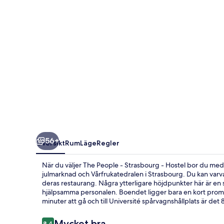
-
Hostel
56+
Översikt
Rum
Läge
Regler
När du väljer The People - Strasbourg - Hostel bor du med
julmarknad och Vårfrukatedralen i Strasbourg. Du kan varv
deras restaurang. Några ytterligare höjdpunkter här är en
hjälpsamma personalen. Boendet ligger bara en kort promenad
minuter att gå och till Université spårvagnshållplats är det 
Recensioner
Mycket bra
8,4