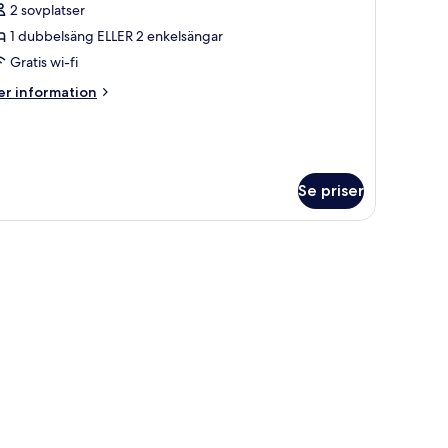
2 sovplatser
oton
1 dubbelsäng ELLER 2 enkelsängar
ör
ouble
Gratis wi-fi
r
er
r information
win
formation
m
oom
uble
ith
r
rivate
in
Se priser
athroom
oom
th
ivate
der
throom