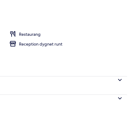
rukost varje dag mot avgift
Restaurang
Reception dygnet runt