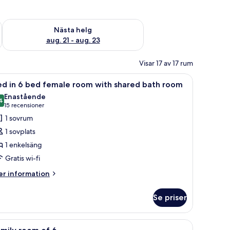
är helgen aug. 14 - aug. 16
Kontrollera tillgängligheten för nästa helg aug. 21 - aug. 23
Nästa helg
aug. 21 - aug. 23
Visar 17 av 17 rum
 och ett litet bord.
ppna
Ett rum med våningssängar, ett handfat och t
4
ed in 6 bed female room with shared bath room
la
Enastående
oton
4
9,4 av 10
(15 recensioner)
15 recensioner
ör
1 sovrum
ed
1 sovplats
1 enkelsäng
Gratis wi-fi
ed
emale
er
r information
formation
oom
m
ith
Se priser
ed
hared
ath
etallräcke.
ppna
Ett modernt hotellrum med en stor säng, ett
10
ed