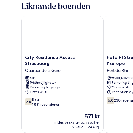
Private
for
Liknande boenden
Bathroom
6
with
Private
City Residence Access Strasbourg
hotelF1 Stras
Bathroom
City
hotelF1
City Residence Access
hotelF1 Str
Residence
Strasbourg
Strasbourg
l'Europe
Access
Pont
Quartier de la Gare
Port du Rhin
Strasbourg
de
Quartier
Kök
l'Europe
Husdjursvänl
Tvättmöjligheter
Parkering till
de
Port
Parkering tillgänglig
Gratis wi-fi
la
du
Gratis wi-fi
Reception dy
Gare
Rhin
7.6
6.0
Bra
6,0
230 recens
7,6
av
av
1 581 recensioner
10,
10,
Bra,
Priset
230 recension
571 kr
1 581 recensioner
är
inklusive skatter och avgifter
571 kr
23 aug. – 24 aug.