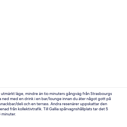
Restaurang
 utmärkt läge, mindre än tio minuters gångväg från Strasbourgs
a ned med en drink i en bar/lounge innan du äter något gott på
 snackbar/deli och en terrass. Andra resenärer uppskattar den
Ljudisolering
 från kollektivtrafik. Till Gallia spårvagnshållplats tar det 5
8 minuter.