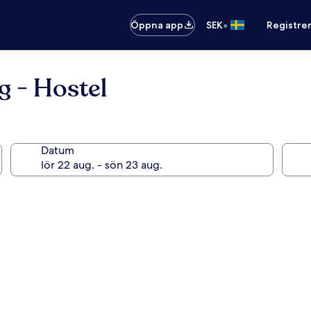
•
Öppna app
SEK
Registre
g - Hostel
Datum