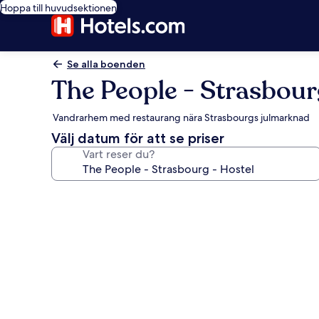
Hoppa till huvudsektionen
Se alla boenden
The People - Strasbour
Vandrarhem med restaurang nära Strasbourgs julmarknad
Välj datum för att se priser
Vart reser du?
Fotogalleri
för
The
People
-
Strasbourg