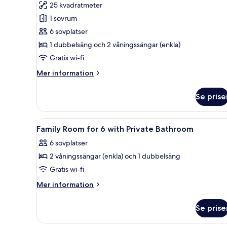
25 kvadratmeter
foton
1 sovrum
för
Family
6 sovplatser
Room
1 dubbelsäng och 2 våningssängar (enkla)
of
Gratis wi-fi
6
Mer
Mer information
in
information
Duplex
om
Se prise
Family
Room
of
Öppna
Ljudisolering, gratis wi-fi och 
10
6
Family Room for 6 with Private Bathroom
alla
in
6 sovplatser
Duplex
foton
2 våningssängar (enkla) och 1 dubbelsäng
för
Family
Gratis wi-fi
Room
Mer
Mer information
for
information
om
6
Se prise
Family
with
Room