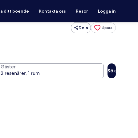
ra ditt boende
Kontakta oss
Resor
Logga in
Dela
Spara
Gäster
Sök