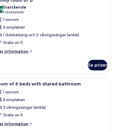
mily room of 6
oom
la
male
Enastående
oom
oton
,0
10,0 av 10
(5 recensioner)
5 recensioner
th
ör
1 sovrum
ared
amily
th
6 sovplatser
oom
oom
1 dubbelsäng och 2 våningssängar (enkla)
f
Gratis wi-fi
er
r information
formation
m
Se priser
mily
oom
tt handfat, en spegel och ett fönster med utsikt över byggnader.
ppna
Ett rum med våningssängar, ett fönster med ut
5
oom of 6 beds with shared bathroom
la
1 sovrum
oton
6 sovplatser
ör
oom
3 våningssängar (enkla)
f
Gratis wi-fi
er
r information
eds
formation