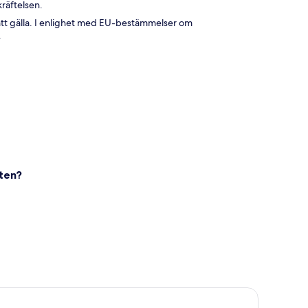
räftelsen.
t gälla. I enlighet med EU-bestämmelser om
.
eten?