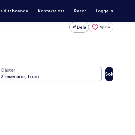
ra ditt boende
Kontakta oss
Resor
Logga in
Dela
Spara
Gäster
Sök