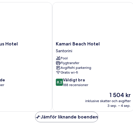
 Hotel
Kamari Beach Hotel
Kamari
s Hotel
Kamari Beach Hotel
Beach
Santorini
Hotel
Pool
Santorini
Flygtransfer
Avgiftsfri parkering
Gratis wi-fi
8.2
nde
Väldigt bra
8,2
av
ner
188 recensioner
10,
Priset
1 504 kr
Väldigt
är
r
bra,
inklusive skatter och avgifter
1 504 kr
3 sep. – 4 sep.
188 recensioner
Jämför liknande boenden