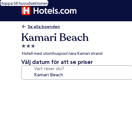
Hoppa till huvudsektionen
Se alla boenden
Kamari Beach
3.0-
stjärnigt
Hotell med utomhuspool nära Kamari strand
boende
Välj datum för att se priser
Vart reser du?
Fotogalleri
för
Kamari
Beach