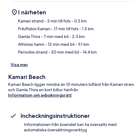
I närheten
Kamari strand
- 3 min till fots
- 0.3 km
Friluftsbio Kamari
- 17 min till fots
- 1.5 km
Kar
Gamla Thira
- 7 min med bil
- 2.3 km
Athinios hamn
- 12 min med bil
- 9.1 km
Perivolos strand
- 20 min med bil
- 14.4 km
Visa mer
Kamari Beach
Kamari Beach ligger mindre än 10 minuters bilfärd från Kamari stra
och Gamla Thira en kort biltur härifrån.
Information om avbokningsrätt
Incheckningsinstruktioner
Informationen från boendet kan ha översatts med
automatiska översättningsverktyg