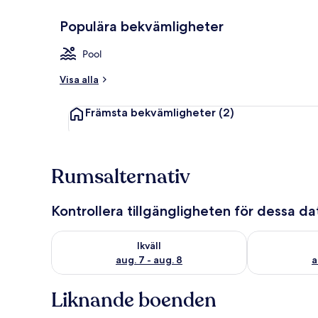
Populära bekvämligheter
Utomhuspoo
Pool
Visa alla
Främsta bekvämligheter
(2)
Rumsalternativ
Kontrollera tillgängligheten för dessa d
Kontrollera tillgängligheten för ikväll aug. 7 - aug. 8
Kontrollera ti
Ikväll
aug. 7 - aug. 8
a
Liknande boenden