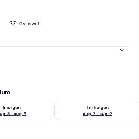
l
Gratis wi-fi
atum
llgängligheten för imorgon aug. 8 - aug. 9
Kontrollera tillgängligheten för den h
Imorgon
Till helgen
ug. 8 - aug. 9
aug. 7 - aug. 9