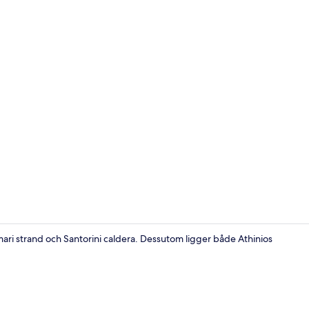
Restaurange
ari strand och Santorini caldera. Dessutom ligger både Athinios
Rum