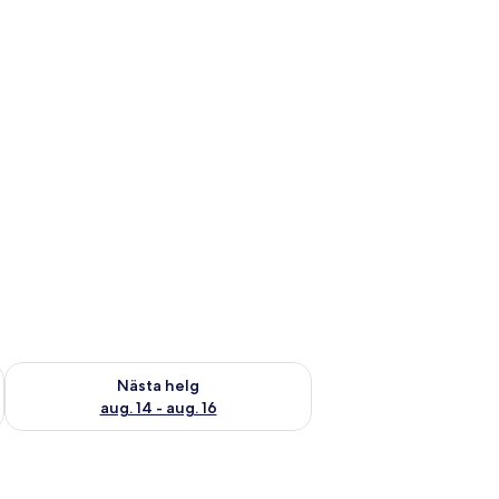
är helgen aug. 7 - aug. 9
Kontrollera tillgängligheten för nästa helg aug. 14 - aug. 16
Nästa helg
aug. 14 - aug. 16