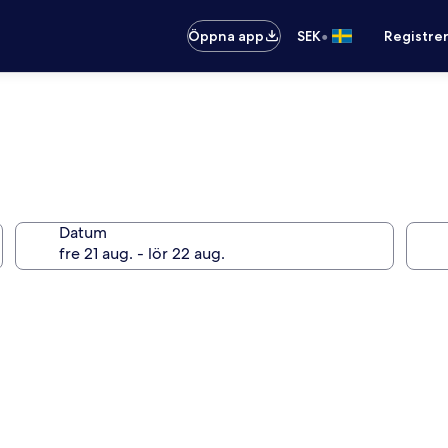
•
Öppna app
SEK
Registre
Datum