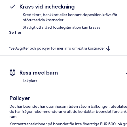
Krävs vid incheckning
Kreditkort, bankkort eller kontant deposition krävs för
oförutsedda kostnader.
Statligt utfärdad fotolegitimation kan krävas
Se fler
*Se Avgifter och policyer för mer info om extra kostnader
Resa med barn
Lekplats
Policyer
Det här boendet har utomhusområden såsom balkonger, uteplatser 
du har frågor rekommenderar vi att du kontaktar boendet före ankom
rum.
Kontanttransaktioner på boendet får inte överstiga EUR 500, på grun