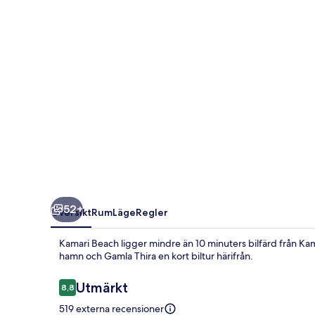
52+
Översikt
Rum
Läge
Regler
Kamari Beach ligger mindre än 10 minuters bilfärd från Kam
hamn och Gamla Thira en kort biltur härifrån.
Recensioner
Utmärkt
8,8
8,8 av 10,
519 externa recensioner