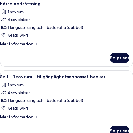
alla
hörselnedsättning
foton
1 sovrum
för
4 sovplatser
Svit
1 kingsize-säng och 1 bäddsoffa (dubbel)
-
1
Gratis wi-fi
sovrum
Mer
Mer information
-
information
om
tillgänglighetsanpassat
Se priser
Svit
för
-
personer
1
Öppna
Ett hotellrum med en platt-TV, ett skri
2
med
sovrum
Svit - 1 sovrum - tillgänglighetsanpassat badkar
alla
-
hörselnedsättning
1 sovrum
tillgänglighetsanpassat
foton
för
4 sovplatser
för
personer
Svit
1 kingsize-säng och 1 bäddsoffa (dubbel)
med
-
hörselnedsättning
Gratis wi-fi
1
Mer
Mer information
sovrum
information
-
om
Se priser
Svit