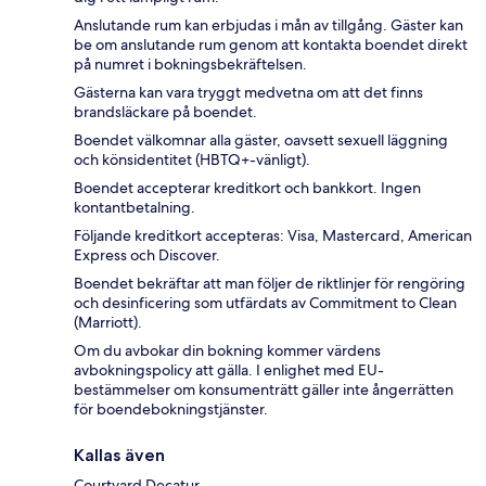
Anslutande rum kan erbjudas i mån av tillgång. Gäster kan
be om anslutande rum genom att kontakta boendet direkt
på numret i bokningsbekräftelsen.
Gästerna kan vara tryggt medvetna om att det finns
brandsläckare på boendet.
Boendet välkomnar alla gäster, oavsett sexuell läggning
och könsidentitet (HBTQ+-vänligt).
Boendet accepterar kreditkort och bankkort. Ingen
kontantbetalning.
Följande kreditkort accepteras: Visa, Mastercard, American
Express och Discover.
Boendet bekräftar att man följer de riktlinjer för rengöring
och desinficering som utfärdats av Commitment to Clean
(Marriott).
Om du avbokar din bokning kommer värdens
avbokningspolicy att gälla. I enlighet med EU-
bestämmelser om konsumenträtt gäller inte ångerrätten
för boendebokningstjänster.
Kallas även
Courtyard Decatur