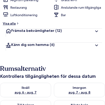
Avgiftsfri parkering
Gratis wi-fi
Restaurang
Anslutande rum tillgängliga
Luftkonditionering
Bar
Visa alla
Främsta bekvämligheter
(12)
Känn dig som hemma
(6)
Rumsalternativ
Kontrollera tillgängligheten för dessa datum
Kontrollera tillgängligheten för ikväll aug. 6 - aug. 7
Kontrollera tillgängligheten f
Ikväll
Imorgon
aug. 6 - aug. 7
aug. 7 - aug. 8
Kontrollera tillgängligheten för den här helgen aug. 7 - aug. 9
Kontrollera tillgängligheten fö