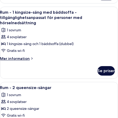
-
rullstolsanpassad
1
Öppna
Ett hotellrum med en stor säng, en soff
dusch
6
kingsize-
Rum - 1 kingsize-säng med bäddsoffa -
alla
säng
tillgänglighetsanpassat för personer med
-
foton
hörselnedsättning
rullstolsanpassad
för
1 sovrum
dusch
Rum
4 sovplatser
-
1 kingsize-säng och 1 bäddsoffa (dubbel)
1
Gratis wi-fi
kingsize-
säng
Mer
Mer information
information
med
om
bäddsoffa
Se priser
Rum
-
-
tillgänglighetsanpassat
1
Öppna
Ett hotellrum med en stor säng, ett skr
4
kingsize-
för
Rum - 2 queensize-sängar
alla
säng
personer
1 sovrum
med
foton
med
bäddsoffa
4 sovplatser
för
hörselnedsättning
-
Rum
2 queensize-sängar
tillgänglighetsanpassat
-
för
Gratis wi-fi