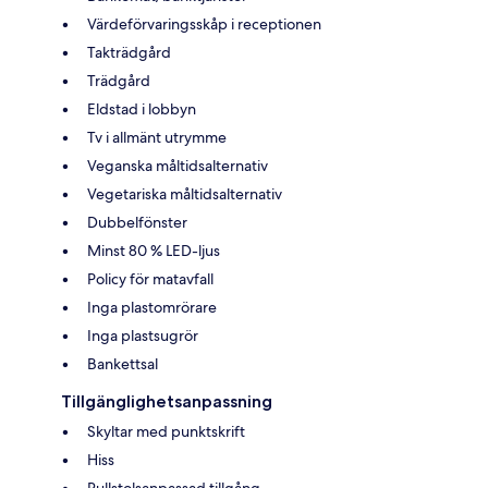
Värdeförvaringsskåp i receptionen
Takträdgård
Trädgård
Eldstad i lobbyn
Tv i allmänt utrymme
Veganska måltidsalternativ
Vegetariska måltidsalternativ
Dubbelfönster
Minst 80 % LED-ljus
Policy för matavfall
Inga plastomrörare
Inga plastsugrör
Bankettsal
Tillgänglighetsanpassning
Skyltar med punktskrift
Hiss