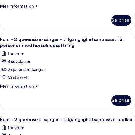
personer
2
Mer
Mer information
med
queensize-
information
hörselnedsättning
sängar
om
Se priser
Rum
-
2
Öppna
Ett hotellrum med en stor säng, ett skr
4
queensize-
Rum - 2 queensize-sängar - tillgänglighetsanpassat för
alla
sängar
personer med hörselnedsättning
foton
1 sovrum
för
4 sovplatser
Rum
2 queensize-sängar
-
2
Gratis wi-fi
queensize-
Mer
Mer information
sängar
information
om
-
Se priser
Rum
tillgänglighetsanpassat
-
för
2
Öppna
Ett hotellrum med en stor säng, ett skr
4
personer
queensize-
Rum - 2 queensize-sängar - tillgänglighetsanpassat badkar
alla
sängar
med
1 sovrum
-
foton
hörselnedsättning
tillgänglighetsanpassat