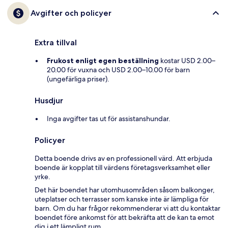
Avgifter och policyer
Extra tillval
Frukost enligt egen beställning
kostar USD 2.00–
20.00 för vuxna och USD 2.00–10.00 för barn
(ungefärliga priser).
Husdjur
Inga avgifter tas ut för assistanshundar.
Policyer
Detta boende drivs av en professionell värd. Att erbjuda
boende är kopplat till värdens företagsverksamhet eller
yrke.
Det här boendet har utomhusområden såsom balkonger,
uteplatser och terrasser som kanske inte är lämpliga för
barn. Om du har frågor rekommenderar vi att du kontaktar
boendet före ankomst för att bekräfta att de kan ta emot
dig i ett lämpligt rum.