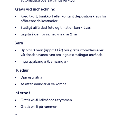
automatiska översättningsverktyg
Krävs vid incheckning
Kreditkort, bankkort eller kontant deposition krävs för
oförutsedda kostnader.
Statligt utfärdad fotolegitimation kan krävas
Lägsta ålder för incheckning är 21 år
Barn
Upp till 3 barn (upp till 1 år) bor gratis i förälders eller
vårdnadshavares rum om inga extrasängar används.
Inga spjälsängar (barnsängar)
Husdjur
Djur ej tillåtna
Assistanshundar är välkomna
Internet
Gratis wi-fi i allmänna utrymmen
Gratis wi-fi på rummen