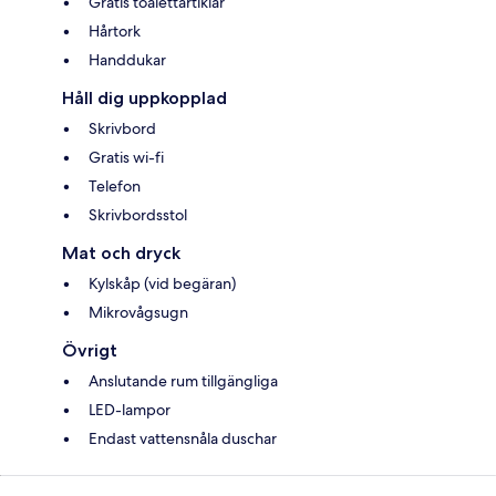
Gratis toalettartiklar
Hårtork
Handdukar
Håll dig uppkopplad
Skrivbord
Gratis wi-fi
Telefon
Skrivbordsstol
Mat och dryck
Kylskåp (vid begäran)
Mikrovågsugn
Övrigt
Anslutande rum tillgängliga
LED-lampor
Endast vattensnåla duschar