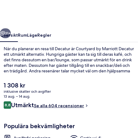
Decatur
regående
Nästa
31+
Översikt
Rum
Läge
Regler
När du planerar en resa till Decatur är Courtyard by Marriott Decatur
ett utmärkt alternativ. Hungriga gäster kan ta sig till deras kafé, och
det finns dessutom en bar/lounge, som passar utmärkt för en drink
efter maten. Dessutom har gäster tillgång till en snackbar/deli och
en trädgård. Andra resenärer talar mycket väl om den hjälpsamma
personalen.
Det
1 308 kr
nuvarande
inklusive skatter och avgifter
priset
13 aug. – 14 aug.
Exteriör
är
Recensioner
Utmärkt
8,8
Se alla 604 recensioner
1 308 kr
8,8 av 10,
Populära bekvämligheter