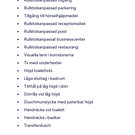
Rullstolsanpassad tillgång
Rullstolsanpassad parkering
Tillgång till hörselhjälpmedel
Rullstolsanpassad receptionsdisk
Rullstolsanpassad pool
Rullstolsanpassat businesscenter
Rullstolsanpassad restaurang
Visuella larm i korridorerna
Tv med undertexter
Höjd toalettsits
Låga eluttag i badrum
Titthål på låg höjd i dörr
Dörrlås vid låg höjd
Duschmunstycke med justerbar höjd
Handräcke vid toalett
Handräcke i badkar
Transferdusch