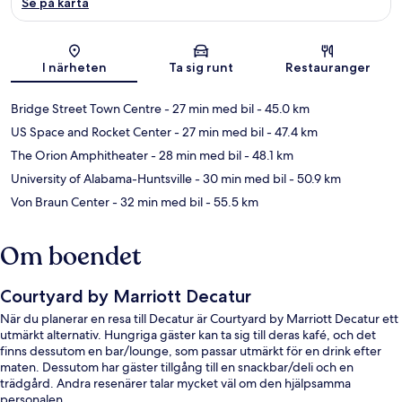
Se på karta
Karta
I närheten
Ta sig runt
Restauranger
Bridge Street Town Centre
- 27 min med bil
- 45.0 km
US Space and Rocket Center
- 27 min med bil
- 47.4 km
The Orion Amphitheater
- 28 min med bil
- 48.1 km
University of Alabama-Huntsville
- 30 min med bil
- 50.9 km
Von Braun Center
- 32 min med bil
- 55.5 km
Om boendet
Courtyard by Marriott Decatur
När du planerar en resa till Decatur är Courtyard by Marriott Decatur ett
utmärkt alternativ. Hungriga gäster kan ta sig till deras kafé, och det
finns dessutom en bar/lounge, som passar utmärkt för en drink efter
maten. Dessutom har gäster tillgång till en snackbar/deli och en
trädgård. Andra resenärer talar mycket väl om den hjälpsamma
personalen.