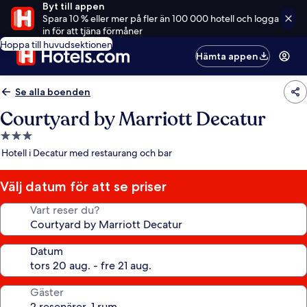
Byt till appen
Spara 10 % eller mer på fler än 100 000 hotell och logga
in för att tjäna förmåner
Hoppa till huvudsektionen
Hämta appen
Se alla boenden
Courtyard by Marriott Decatur
3.0-
stjärnigt
Hotell i Decatur med restaurang och bar
boende
Välj datum för att se priser
Vart reser du?
Datum
Gäster