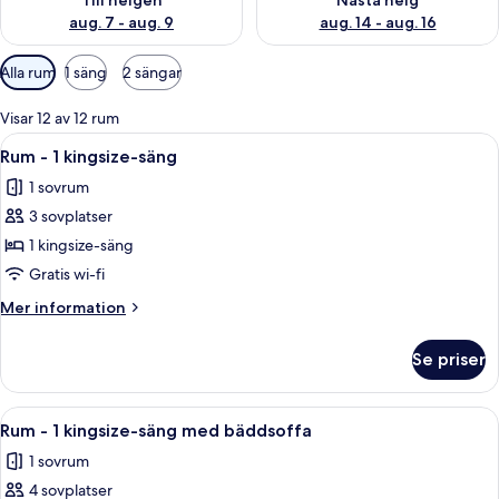
Till helgen
Nästa helg
aug. 7 - aug. 9
aug. 14 - aug. 16
Tillgängliga
Alla rum
1 säng
2 sängar
filter
för
Visar 12 av 12 rum
rum
Öppna
Ett hotellrum med en stor säng, en soff
6
Rum - 1 kingsize-säng
alla
1 sovrum
foton
3 sovplatser
för
Rum
1 kingsize-säng
-
Gratis wi-fi
1
Mer
Mer information
kingsize-
information
säng
om
Se priser
Rum
-
1
Öppna
Ett hotellrum med en stor säng, en soff
6
kingsize-
Rum - 1 kingsize-säng med bäddsoffa
alla
säng
1 sovrum
foton
4 sovplatser
för