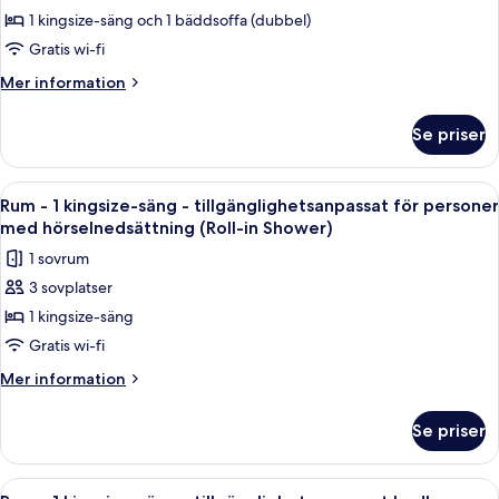
Rum
1 kingsize-säng och 1 bäddsoffa (dubbel)
-
Gratis wi-fi
1
Mer
Mer information
kingsize-
information
säng
om
Se priser
Rum
med
-
bäddsoffa
1
Öppna
Ett hotellrum med en stor säng, en soff
6
kingsize-
Rum - 1 kingsize-säng - tillgänglighetsanpassat för personer
alla
säng
med hörselnedsättning (Roll-in Shower)
med
foton
1 sovrum
bäddsoffa
för
3 sovplatser
Rum
1 kingsize-säng
-
1
Gratis wi-fi
kingsize-
Mer
Mer information
säng
information
om
-
Se priser
Rum
tillgänglighetsanpassat
-
för
1
Öppna
Ett hotellrum med en stor säng, en soff
6
kingsize-