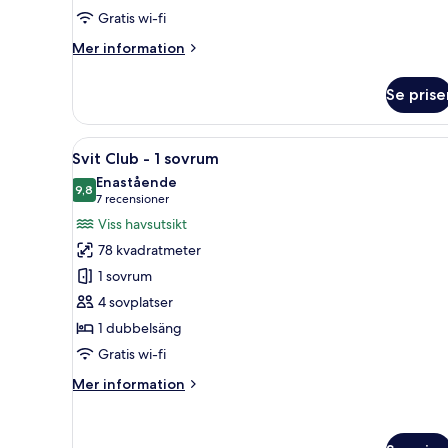
viss
Gratis wi-fi
havsutsikt
Mer
Mer information
information
om
Se prise
Rum
-
2
Öppna
Ett modernt vardagsrum med ut
11
enkelsängar
Svit Club - 1 sovrum
alla
-
Enastående
viss
foton
9,8
9,8 av 10
(7 recensioner)
7 recensioner
havsutsikt
för
Viss havsutsikt
Svit
78 kvadratmeter
Club
1 sovrum
-
4 sovplatser
1
1 dubbelsäng
sovrum
Gratis wi-fi
Mer
Mer information
information
om
Svit