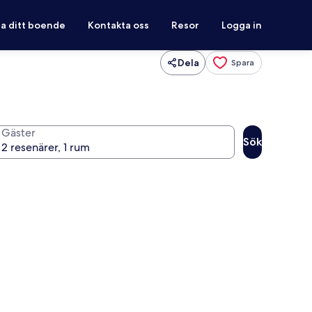
ra ditt boende
Kontakta oss
Resor
Logga in
Dela
Spara
Gäster
Sök