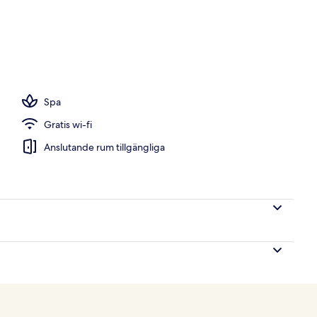
 kingsize-säng med bäddsoffa | Utsikt från rummet
Spa
Gratis wi-fi
Anslutande rum tillgängliga