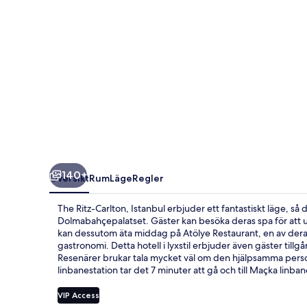
140+
Översikt
Rum
Läge
Regler
The Ritz-Carlton, Istanbul erbjuder ett fantastiskt läge, s
Dolmabahçepalatset. Gäster kan besöka deras spa för att 
kan dessutom äta middag på Atölye Restaurant, en av deras 
gastronomi. Detta hotell i lyxstil erbjuder även gäster till
Resenärer brukar tala mycket väl om den hjälpsamma personal
linbanestation tar det 7 minuter att gå och till Maçka linban
VIP Access