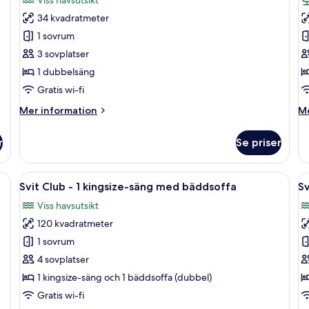
m
Club-
T
pa
34 kvadratmeter
rum
-
(B
1 sovrum
-
2
3 sovplatser
1
e
1 dubbelsäng
dubbelsäng
-
ut
Gratis wi-fi
m
Mer
M
Mer information
Me
p
information
in
om
o
r
Se priser
Club-
Tv
rum
-
-
2
nster som vetter mot staden, ett skrivbord med en lampa, en stol och ett li
Öppna
Ett modernt hotellrum med en stor säng
Ö
13
1
en
Svit Club - 1 kingsize-säng med bäddsoffa
Sv
alla
al
dubbelsäng
-
Viss havsutsikt
foton
ut
f
m
120 kvadratmeter
för
f
pa
Svit
Sv
1 sovrum
Club
P
4 sovplatser
-
-
1 kingsize-säng och 1 bäddsoffa (dubbel)
1
1
Gratis wi-fi
kingsize-
k