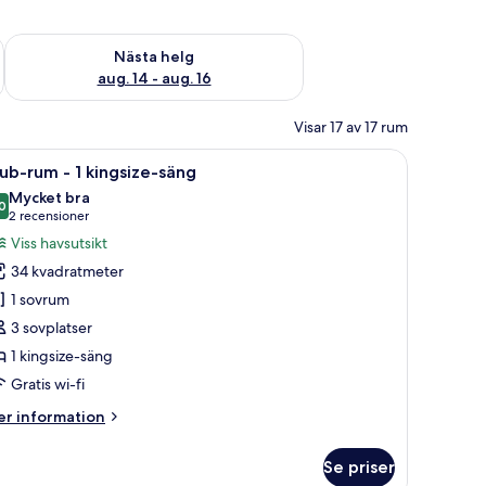
är helgen aug. 7 - aug. 9
Kontrollera tillgängligheten för nästa helg aug. 14 - aug. 16
Nästa helg
aug. 14 - aug. 16
Visar 17 av 17 rum
g, en sittgrupp, en TV och utsikt över staden och havet.
ppna
Ett hotellrum med ett stort fönster som vette
12
ub-rum - 1 kingsize-säng
la
Mycket bra
oton
0
8,0 av 10
(2 recensioner)
2 recensioner
ör
Viss havsutsikt
lub-
34 kvadratmeter
um
1 sovrum
3 sovplatser
1 kingsize-säng
ingsize-
äng
Gratis wi-fi
er
r information
formation
m
Se priser
ub-