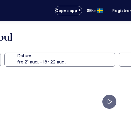
•
Öppna app
SEK
Registre
bul
Datum