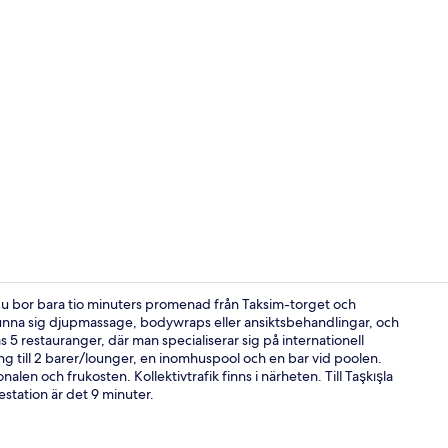
Creator vide
å du bor bara tio minuters promenad från Taksim-torget och
unna sig djupmassage, bodywraps eller ansiktsbehandlingar, och
5 restauranger, där man specialiserar sig på internationell
Svit Club - 
gång till 2 barer/lounger, en inomhuspool och en bar vid poolen.
en och frukosten. Kollektivtrafik finns i närheten. Till Taşkışla
estation är det 9 minuter.