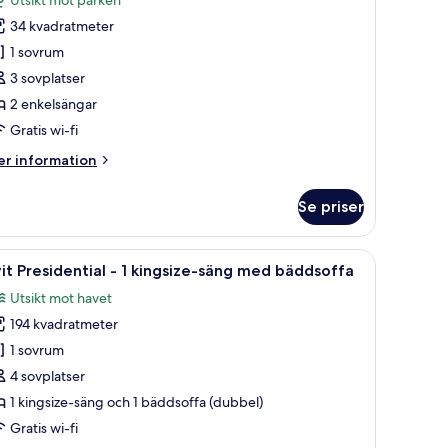
ot
våbäddsrum
rken
34 kvadratmeter
alcony)
1 sovrum
3 sovplatser
nkelsängar
2 enkelsängar
sikt
Gratis wi-fi
ot
er
r information
arken
formation
m
Se priser
åbäddsrum
tet bord med en vas med blommor.
, en TV, ett skrivbord och utsikt över staden.
ppna
Ett hotellrum med en stor säng, en TV, ett 
6
kelsängar
it Presidential - 1 kingsize-säng med bäddsoffa
la
Utsikt mot havet
sikt
oton
ot
194 kvadratmeter
ör
rken
it
1 sovrum
residential
4 sovplatser
1 kingsize-säng och 1 bäddsoffa (dubbel)
Gratis wi-fi
ingsize-