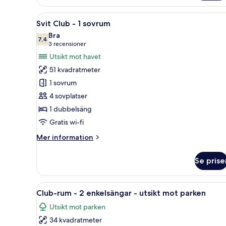
-
1
Öppna
Ett hotellrum med en stor säng
16
kingsize-
Svit Club - 1 sovrum
alla
säng
Bra
-
foton
7,4
7,4 av 10
(3 recensioner)
3 recensioner
utsikt
för
Utsikt mot havet
mot
Svit
parken
51 kvadratmeter
Club
1 sovrum
-
4 sovplatser
1
1 dubbelsäng
sovrum
Gratis wi-fi
Mer
Mer information
information
om
Se prise
Svit
Club
-
Öppna
Ett hotellrum med två sängar, e
11
1
Club-rum - 2 enkelsängar - utsikt mot parken
alla
sovrum
Utsikt mot parken
foton
34 kvadratmeter
för