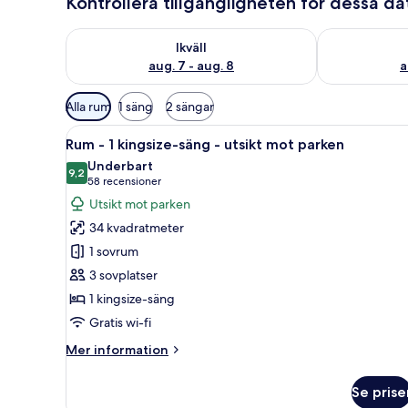
Kontrollera tillgängligheten för dessa d
Kontrollera tillgängligheten för ikväll aug. 7 - aug. 8
Kontrollera ti
Ikväll
aug. 7 - aug. 8
a
Tillgängliga
Alla rum
1 säng
2 sängar
filter
Öppna
Ett modernt hotellrum med en s
för
4
Rum - 1 kingsize-säng - utsikt mot parken
alla
rum
Underbart
foton
9,2
9,2 av 10
(58 recensioner)
58 recensioner
för
Utsikt mot parken
Rum
34 kvadratmeter
-
1 sovrum
1
3 sovplatser
kingsize-
1 kingsize-säng
säng
-
Gratis wi-fi
utsikt
Mer
Mer information
mot
information
om
parken
Se prise
Rum