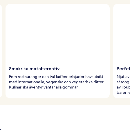
Smakrika matalternativ
Perfe
Fem restauranger och två kaféer erbjuder havsutsikt
Njut av
med internationella, veganska och vegetariska rätter.
säsong
Kulinariska äventyr väntar alla gommar.
av i bu
baren v