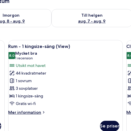
atum
llgängligheten för imorgon aug. 8 - aug. 9
Kontrollera tillgängligheten för den h
Imorgon
Till helgen
ug. 8 - aug. 9
aug. 7 - aug. 9
tor säng, en sittgrupp, en TV och utsikt över staden och havet.
Öppna
Ett modernt hotellrum med en stor sän
Ö
12
Rum - 1 kingsize-säng (View)
Cl
alla
al
Mycket bra
foton
8,0
f
8,
8,0 av 10
(1 recension)
1 recension
för
f
Utsikt mot havet
Rum
C
44 kvadratmeter
-
r
1 sovrum
1
-
3 sovplatser
kingsize-
1
1 kingsize-säng
säng
k
(View)
s
Gratis wi-fi
Mer
M
Mer information
Me
information
in
om
o
r
Se priser
Rum
Cl