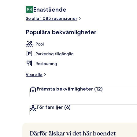
Svit Club - 1
Recensioner
Enastående
9,4
9,4 av 10,
Se alla 1 085 recensioner
Populära bekvämligheter
Pool
Parkering tillgänglig
Restaurang
Visa alla
Främsta bekvämligheter
(12)
För familjer
(6)
Därför älskar vi det här boendet