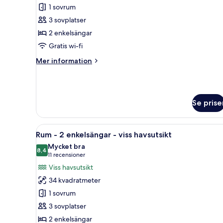
Club-
1 sovrum
rum
3 sovplatser
-
2 enkelsängar
2
Gratis wi-fi
enkelsängar
Mer
Mer information
-
information
utsikt
om
mot
Club-
rum
parken
Se prise
-
2
enkelsängar
Öppna
Ett hotellrum med ett stort fö
-
10
Rum - 2 enkelsängar - viss havsutsikt
alla
utsikt
Mycket bra
mot
foton
8,4
8,4 av 10
(11 recensioner)
11 recensioner
parken
för
Viss havsutsikt
Rum
34 kvadratmeter
-
1 sovrum
2
3 sovplatser
enkelsängar
2 enkelsängar
-