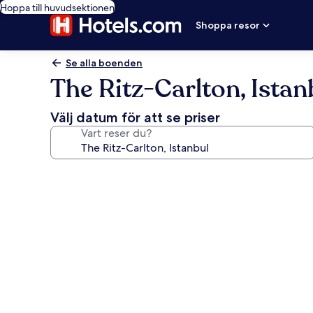
Hoppa till huvudsektionen
Shoppa resor
Se alla boenden
The Ritz-Carlton, Istan
Välj datum för att se priser
Vart reser du?
Fotogalleri
för
The
Ritz-
Carlton,
Istanbul