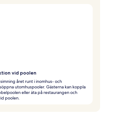
ktion vid poolen
 simning året runt i inomhus- och
söppna utomhuspooler. Gästerna kan koppla
bbelpoolen eller äta på restaurangen och
id poolen.