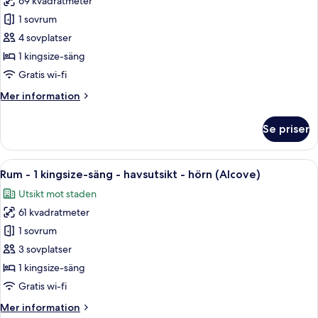
69 kvadratmeter
foton
1 sovrum
för
Svit
4 sovplatser
Executive
1 kingsize-säng
-
Gratis wi-fi
1
Mer
Mer information
kingsize-
information
säng
om
Se priser
Svit
-
Executive
havsutsikt
-
Öppna
Ett hotellrum med en stor säng, ett sk
13
1
Rum - 1 kingsize-säng - havsutsikt - hörn (Alcove)
alla
kingsize-
Utsikt mot staden
säng
foton
-
61 kvadratmeter
för
havsutsikt
Rum
1 sovrum
-
3 sovplatser
1
1 kingsize-säng
kingsize-
Gratis wi-fi
säng
Mer
Mer information
-