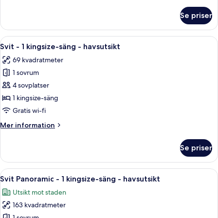
information
havsutsikt
om
Se priser
-
Rum
-
hörn
1
Öppna
Ett modernt vardagsrum med utsikt öve
(Alcove)
14
kingsize-
Svit - 1 kingsize-säng - havsutsikt
alla
säng
69 kvadratmeter
-
foton
havsutsikt
1 sovrum
för
-
Svit
4 sovplatser
hörn
-
(Alcove)
1 kingsize-säng
1
Gratis wi-fi
kingsize-
Mer
Mer information
säng
information
-
om
Se priser
Svit
havsutsikt
-
1
Öppna
Ett modernt badrum med en stor spege
18
kingsize-
Svit Panoramic - 1 kingsize-säng - havsutsikt
alla
säng
Utsikt mot staden
-
foton
havsutsikt
163 kvadratmeter
för
1 sovrum