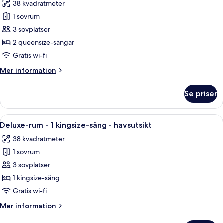
38 kvadratmeter
för
Rum
1 sovrum
-
3 sovplatser
2
2 queensize-sängar
queensize-
Gratis wi-fi
sängar
Mer
Mer information
-
information
havsutsikt
om
Se priser
Rum
-
2
Öppna
Utsikt från rummet
13
queensize-
Deluxe-rum - 1 kingsize-säng - havsutsikt
alla
sängar
38 kvadratmeter
-
foton
havsutsikt
1 sovrum
för
Deluxe-
3 sovplatser
rum
1 kingsize-säng
-
Gratis wi-fi
1
Mer
Mer information
kingsize-
information
säng
om