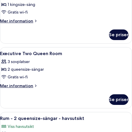
1 kingsize-säng
för
Executive
Gratis wi-fi
King
Mer
Mer information
Room
information
om
With
Se priser
Executive
Sea
King
View
Room
Öppna
Sängtillbehör av högsta kvalitet och 
1
With
Executive Two Queen Room
alla
Sea
3 sovplatser
View
foton
2 queensize-sängar
för
Executive
Gratis wi-fi
Two
Mer
Mer information
Queen
information
om
Room
Se priser
Executive
Two
Queen
Öppna
Utsikt från rummet
12
Room
Rum - 2 queensize-sängar - havsutsikt
alla
Viss havsutsikt
foton