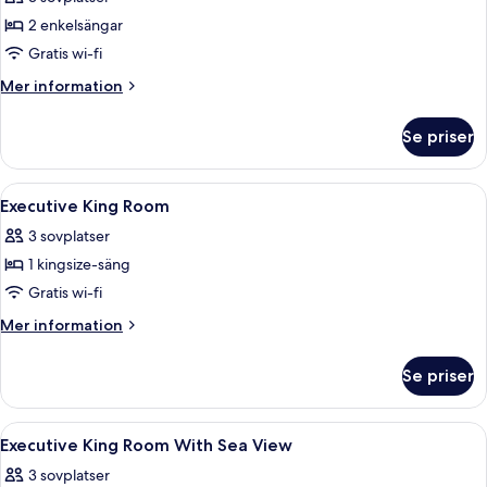
-
2 enkelsängar
tillgänglighetsanpassat
Gratis wi-fi
Mer
Mer information
information
om
Se priser
Tvåbäddsrum
Deluxe
-
Öppna
Sängtillbehör av högsta kvalitet och 
4
tillgänglighetsanpassat
Executive King Room
alla
3 sovplatser
foton
1 kingsize-säng
för
Executive
Gratis wi-fi
King
Mer
Mer information
Room
information
om
Se priser
Executive
King
Room
Öppna
Sängtillbehör av högsta kvalitet och 
4
Executive King Room With Sea View
alla
3 sovplatser
foton