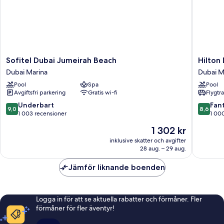
Sofitel
Hilton
Sofitel Dubai Jumeirah Beach
Hilton
Dubai
Dubai
Dubai Marina
Dubai M
Jumeirah
the
Pool
Spa
Pool
Beach
Walk
Avgiftsfri parkering
Gratis wi-fi
Flygtr
Dubai
Dubai
Marina
Marina
9.0
8.6
Underbart
Fant
9,0
8,6
av
av
1 003 recensioner
1 00
10,
10,
Priset
1 302 kr
Underbart,
Fantastis
är
1 003 recensioner
1 000 re
inklusive skatter och avgifter
1 302 kr
28 aug. – 29 aug.
Jämför liknande boenden
Logga in för att se aktuella rabatter och förmåner. Fler
förmåner för fler äventyr!