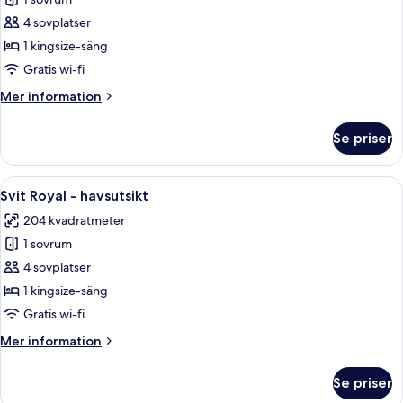
Svit
Panoramic
4 sovplatser
-
1 kingsize-säng
1
Gratis wi-fi
kingsize-
Mer
Mer information
säng
information
-
om
Se priser
havsutsikt
Svit
Panoramic
-
Öppna
Ett hotellrum med en stor säng, ett sk
14
1
Svit Royal - havsutsikt
alla
kingsize-
204 kvadratmeter
säng
foton
-
1 sovrum
för
havsutsikt
Svit
4 sovplatser
Royal
1 kingsize-säng
-
Gratis wi-fi
havsutsikt
Mer
Mer information
information
om
Se priser
Svit