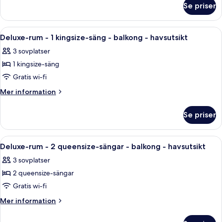
Se priser
Deluxe-
-
rum
havsutsikt
-
Öppna
Ett hotellrum med en säng, ett skrivbord
4
1
Deluxe-rum - 1 kingsize-säng - balkong - havsutsikt
alla
kingsize-
3 sovplatser
säng
foton
-
1 kingsize-säng
för
havsutsikt
Deluxe-
Gratis wi-fi
rum
Mer
Mer information
-
information
om
1
Se priser
Deluxe-
kingsize-
rum
säng
-
Öppna
Ett hotellrum med två sängar, ett skriv
3
-
1
Deluxe-rum - 2 queensize-sängar - balkong - havsutsikt
alla
kingsize-
balkong
3 sovplatser
säng
foton
-
-
2 queensize-sängar
för
havsutsikt
balkong
Deluxe-
Gratis wi-fi
-
rum
havsutsikt
Mer
Mer information
-
information
om
2