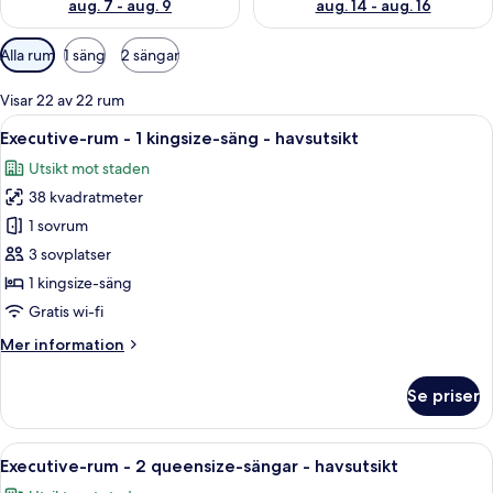
aug. 7 - aug. 9
aug. 14 - aug. 16
Tillgängliga
Alla rum
1 säng
2 sängar
filter
för
Visar 22 av 22 rum
rum
Öppna
Ett modernt badrum med en stor spege
13
Executive-rum - 1 kingsize-säng - havsutsikt
alla
Utsikt mot staden
foton
38 kvadratmeter
för
Executive-
1 sovrum
rum
3 sovplatser
-
1 kingsize-säng
1
Gratis wi-fi
kingsize-
Mer
Mer information
säng
information
-
om
Se priser
havsutsikt
Executive-
rum
-
Öppna
Ett hotellrum med två sängar, ett skriv
14
1
Executive-rum - 2 queensize-sängar - havsutsikt
alla
kingsize-