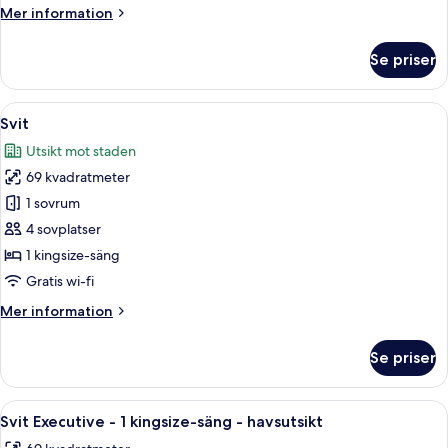
Mer
Mer information
information
om
Se priser
Familjesvit
-
havsutsikt
Öppna
Ett hotellrum med en stor säng, två fåt
10
Svit
alla
Utsikt mot staden
foton
69 kvadratmeter
för
Svit
1 sovrum
4 sovplatser
1 kingsize-säng
Gratis wi-fi
Mer
Mer information
information
om
Se priser
Svit
Öppna
Ett hotellrum med en stor säng, ett sk
13
Svit Executive - 1 kingsize-säng - havsutsikt
alla