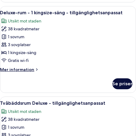
Royal
-
Öppna
Ett hotellrum med en stor säng, ett sk
10
havsutsikt
Deluxe-rum - 1 kingsize-säng - tillgänglighetsanpassat
alla
Utsikt mot staden
foton
38 kvadratmeter
för
Deluxe-
1 sovrum
rum
3 sovplatser
-
1 kingsize-säng
1
Gratis wi-fi
kingsize-
Mer
Mer information
säng
information
-
om
Se priser
tillgänglighetsanpassat
Deluxe-
rum
-
Öppna
Ett hotellrum med två sängar, ett skriv
13
1
Tvåbäddsrum Deluxe - tillgänglighetsanpassat
alla
kingsize-
Utsikt mot staden
säng
foton
-
38 kvadratmeter
för
tillgänglighetsanpassat
Tvåbäddsrum
1 sovrum
Deluxe
3 sovplatser