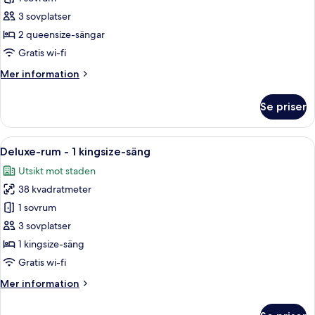
-
3 sovplatser
2
2 queensize-sängar
queensize-
Gratis wi-fi
sängar
Mer
Mer information
-
information
viss
om
Se priser
havsutsikt
Rum
-
2
Öppna
Ett hotellrum med en stor säng, ett sk
13
queensize-
Deluxe-rum - 1 kingsize-säng
alla
sängar
Utsikt mot staden
-
foton
viss
38 kvadratmeter
för
havsutsikt
Deluxe-
1 sovrum
rum
3 sovplatser
-
1 kingsize-säng
1
Gratis wi-fi
kingsize-
Mer
Mer information
säng
information
om