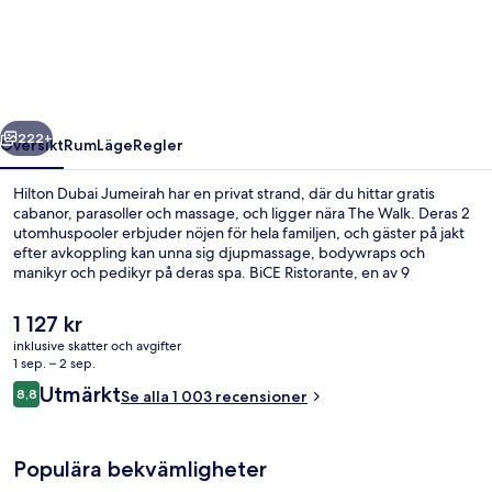
Jumeirah
regående
Nästa
222+
Översikt
Rum
Läge
Regler
Hilton Dubai Jumeirah har en privat strand, där du hittar gratis
cabanor, parasoller och massage, och ligger nära The Walk. Deras 2
utomhuspooler erbjuder nöjen för hela familjen, och gäster på jakt
efter avkoppling kan unna sig djupmassage, bodywraps och
manikyr och pedikyr på deras spa. BiCE Ristorante, en av 9
restauranger, specialiserar sig på italienska köket och serverar lunch
och middag. Denna resort i lyxstil erbjuder även gäster tillgång till 5
Det
1 127 kr
barer/lounger, en gratis barnklubb och en strandbar. Den
nuvarande
inklusive skatter och avgifter
hjälpsamma personalen och närheten till stranden brukar
priset
1 sep. – 2 sep.
uppskattas av våra resenärer. Kollektivtrafik finns i närheten. Till
Utsikt från rummet
är
Recensioner
Jumeirah Beach Residence 1 spårvagnshållplats tar det 8 minuter att
Utmärkt
8,8
Se alla 1 003 recensioner
1 127 kr
8,8 av 10,
gå och till Jumeirah Beach Residence 2 spårvagnsstation är det 11
minuter.
Populära bekvämligheter