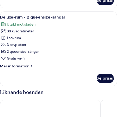
Se priser
Deluxe-
rum
-
Öppna
Ett hotellrum med två sängar, ett skr
11
1
Deluxe-rum - 2 queensize-sängar
alla
kingsize-
Utsikt mot staden
säng
foton
38 kvadratmeter
för
Deluxe-
1 sovrum
rum
3 sovplatser
-
2 queensize-sängar
2
Gratis wi-fi
queensize-
Mer
Mer information
sängar
information
om
Se priser
Deluxe-
rum
-
Liknande boenden
2
queensize-
Sofitel Dubai Jumeirah Beach
Hilton D
sängar