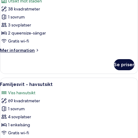
Utsikt mot staden
säng
foton
-
38 kvadratmeter
för
havsutsikt
Executive-
1 sovrum
rum
3 sovplatser
-
2 queensize-sängar
2
Gratis wi-fi
queensize-
Mer
Mer information
sängar
information
-
om
Se priser
havsutsikt
Executive-
rum
-
Öppna
Ett hotellrum med två sängar, ett skriv
11
2
Familjesvit - havsutsikt
alla
queensize-
Viss havsutsikt
sängar
foton
-
69 kvadratmeter
för
havsutsikt
Familjesvit
1 sovrum
-
4 sovplatser
havsutsikt
1 enkelsäng
Gratis wi-fi