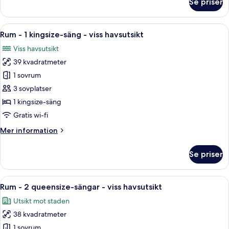
Se priser
Deluxe-
queensize-
rum
sängar
-
Öppna
Ett hotellrum med en säng, ett skrivbord
12
-
2
Rum - 1 kingsize-säng - viss havsutsikt
alla
queensize-
balkong
Viss havsutsikt
sängar
foton
-
-
39 kvadratmeter
för
havsutsikt
balkong
Rum
1 sovrum
-
-
havsutsikt
3 sovplatser
1
1 kingsize-säng
kingsize-
Gratis wi-fi
säng
Mer
Mer information
-
information
viss
om
Se priser
havsutsikt
Rum
-
1
Öppna
Ett hotellrum med två sängar, ett skriv
9
kingsize-
Rum - 2 queensize-sängar - viss havsutsikt
alla
säng
Utsikt mot staden
-
foton
viss
38 kvadratmeter
för
havsutsikt
Rum
1 sovrum