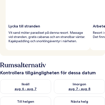
Lycka till stranden
Arbete
Vit sand möter paradiset på denna resort. Massage
Resort i
vid stranden, gratis cabanas och en strandbar väntar.
Det finn
Kajakpaddling och snorklingäventyr i närheten.
Rumsalternativ
Kontrollera tillgängligheten för dessa datum
Kontrollera tillgängligheten för ikväll aug. 6 - aug. 7
Kontrollera tillgängligheten f
Ikväll
Imorgon
aug. 6 - aug. 7
aug. 7 - aug. 8
Kontrollera tillgängligheten för den här helgen aug. 7 - aug. 9
Kontrollera tillgängligheten fö
Till helgen
Nästa helg