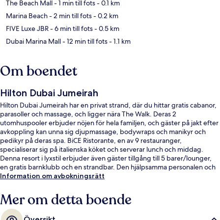
The Beach Mall
- 1 min till fots
- 0.1 km
Marina Beach
- 2 min till fots
- 0.2 km
FIVE Luxe JBR
- 6 min till fots
- 0.5 km
Dubai Marina Mall
- 12 min till fots
- 1.1 km
Om boendet
Hilton Dubai Jumeirah
Hilton Dubai Jumeirah har en privat strand, där du hittar gratis cabanor,
parasoller och massage, och ligger nära The Walk. Deras 2
utomhuspooler erbjuder nöjen för hela familjen, och gäster på jakt efter
avkoppling kan unna sig djupmassage, bodywraps och manikyr och
pedikyr på deras spa. BiCE Ristorante, en av 9 restauranger,
specialiserar sig på italienska köket och serverar lunch och middag.
Denna resort i lyxstil erbjuder även gäster tillgång till 5 barer/lounger,
en gratis barnklubb och en strandbar. Den hjälpsamma personalen och
närheten till stranden brukar uppskattas av våra resenärer.
Information om avbokningsrätt
Kollektivtrafik finns i närheten. Till Jumeirah Beach Residence 1
spårvagnshållplats tar det 8 minuter att gå och till Jumeirah Beach
Mer om detta boende
Residence 2 spårvagnsstation är det 11 minuter.
Översikt