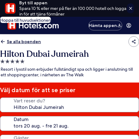
Byt till appen
Spara 10 % eller mer på fler än 100 000 hotell och logga
in för att tjäna förmåner
Hoppa till huvudsektionen
Hämta appen
Se alla boenden
Hilton Dubai Jumeirah
5.0-
stjärnigt
Resort i lyxstil som erbjuder fullständigt spa och ligger i anslutning till
boende
ett shoppingcenter, i närheten av The Walk
Välj datum för att se priser
Vart reser du?
Datum
Gäster