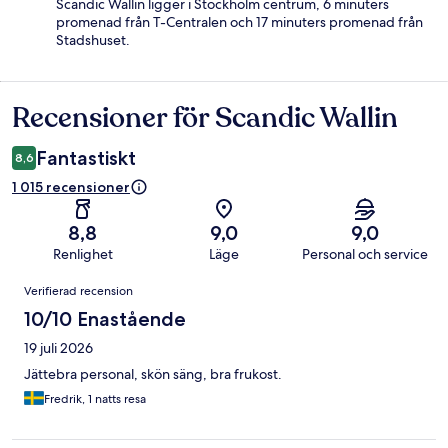
Scandic Wallin ligger i Stockholm centrum, 6 minuters
promenad från T-Centralen och 17 minuters promenad från
Stadshuset.
Recensioner för Scandic Wallin
Recensioner
Fantastiskt
8,6
1 015 recensioner
8,8
9,0
9,0
Renlighet
Läge
Personal och service
Recensioner
Verifierad recension
10/10 Enastående
19 juli 2026
Jättebra personal, skön säng, bra frukost.
Fredrik, 1 natts resa