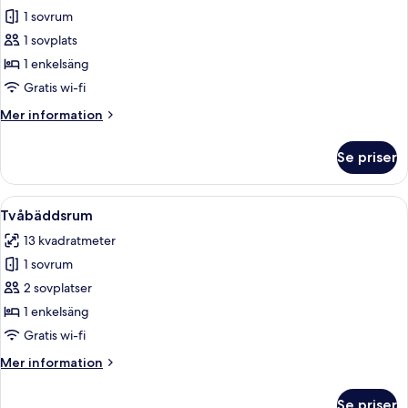
1 sovrum
för
Enkelrum
1 sovplats
1 enkelsäng
Gratis wi-fi
Mer
Mer information
information
om
Se priser
Enkelrum
Öppna
Värdeförvaringsskåp på rummet, skri
8
Tvåbäddsrum
alla
13 kvadratmeter
foton
1 sovrum
för
Tvåbäddsrum
2 sovplatser
1 enkelsäng
Gratis wi-fi
Mer
Mer information
information
om
Se priser