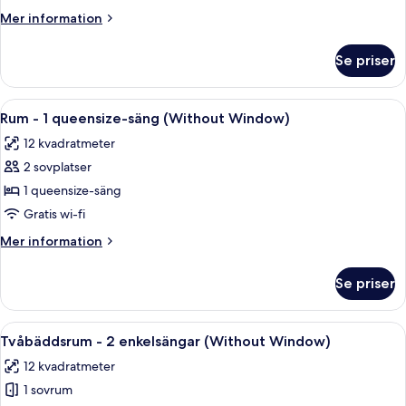
Mer
Mer information
information
om
Se priser
Familjerum
(Four)
Öppna
Ett modernt hotellrum med en stor sä
4
Rum - 1 queensize-säng (Without Window)
alla
12 kvadratmeter
foton
2 sovplatser
för
Rum
1 queensize-säng
-
Gratis wi-fi
1
Mer
Mer information
queensize-
information
säng
om
Se priser
Rum
(Without
-
Window)
1
Öppna
Ett modernt hotellrum med en stor sä
4
queensize-
Tvåbäddsrum - 2 enkelsängar (Without Window)
alla
säng
12 kvadratmeter
(Without
foton
Window)
1 sovrum
för