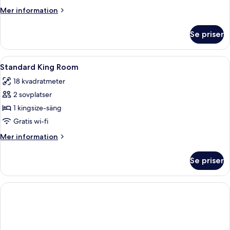
without
Mer
Mer information
Window
information
om
Se priser
Queen
Room
without
Öppna
Ett hotellrum med en säng, två sängbo
8
Window
Standard King Room
alla
18 kvadratmeter
foton
2 sovplatser
för
Standard
1 kingsize-säng
King
Gratis wi-fi
Room
Mer
Mer information
information
om
Se priser
Standard
King
Room