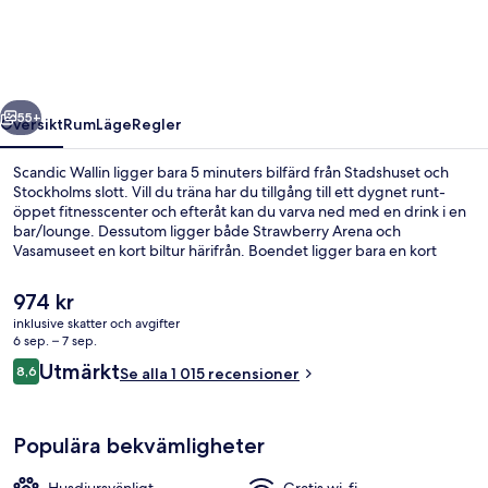
regående
Nästa
55+
Översikt
Rum
Läge
Regler
Scandic Wallin ligger bara 5 minuters bilfärd från Stadshuset och
Stockholms slott. Vill du träna har du tillgång till ett dygnet runt-
öppet fitnesscenter och efteråt kan du varva ned med en drink i en
bar/lounge. Dessutom ligger både Strawberry Arena och
Vasamuseet en kort biltur härifrån. Boendet ligger bara en kort
promenad från kollektivtrafik. Till T-Centralen tar det 6 minuter att
gå och till Hötorget T-bana är det 7 minuter.
Det
974 kr
nuvarande
inklusive skatter och avgifter
priset
6 sep. – 7 sep.
Restaurang
är
Recensioner
Utmärkt
8,6
Se alla 1 015 recensioner
974 kr
8,6 av 10,
Populära bekvämligheter