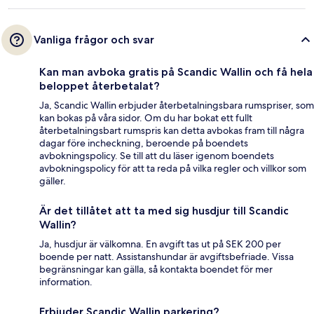
Vanliga frågor och svar
Kan man avboka gratis på Scandic Wallin och få hela
beloppet återbetalat?
Ja, Scandic Wallin erbjuder återbetalningsbara rumspriser, som
kan bokas på våra sidor. Om du har bokat ett fullt
återbetalningsbart rumspris kan detta avbokas fram till några
dagar före incheckning, beroende på boendets
avbokningspolicy. Se till att du läser igenom boendets
avbokningspolicy för att ta reda på vilka regler och villkor som
gäller.
Är det tillåtet att ta med sig husdjur till Scandic
Wallin?
Ja, husdjur är välkomna. En avgift tas ut på SEK 200 per
boende per natt. Assistanshundar är avgiftsbefriade. Vissa
begränsningar kan gälla, så kontakta boendet för mer
information.
Erbjuder Scandic Wallin parkering?