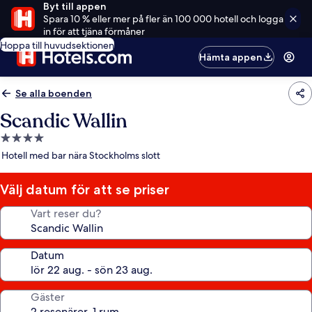
Byt till appen
Spara 10 % eller mer på fler än 100 000 hotell och logga
in för att tjäna förmåner
Hoppa till huvudsektionen
Hämta appen
Se alla boenden
Scandic Wallin
4.0-
stjärnigt
Hotell med bar nära Stockholms slott
boende
Välj datum för att se priser
Vart reser du?
Datum
Gäster