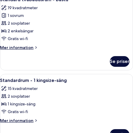
alla
19 kvadratmeter
foton
1 sovrum
för
Standard
2 sovplatser
tvåbäddsrum
2 enkelsängar
-
Gratis wi-fi
bastu
Mer
Mer information
information
om
Se priser
Standard
tvåbäddsrum
-
Öppna
Värdeförvaringsskåp på rummet, skri
7
bastu
Standardrum - 1 kingsize-säng
alla
15 kvadratmeter
foton
2 sovplatser
för
Standardrum
1 kingsize-säng
-
Gratis wi-fi
1
Mer
Mer information
kingsize-
information
säng
om