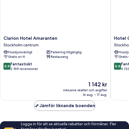
Clarion
Hotel
Clarion Hotel Amaranten
Hotel 
Hotel
C
Stockholm centrum
Stockho
Amaranten
Stockho
Husdjursvänligt
Parkering tillgänglig
Husdju
Stockholm
Stockho
Gratis wi-fi
Restaurang
Gratis 
centrum
centrum
8.8
8.8
Fantastiskt
Fant
8,8
8,8
av
av
2 769 recensioner
4 72
10,
10,
Fantastiskt,
Fantastis
Priset
1 142 kr
2 769 recensioner
4 723 re
är
inklusive skatter och avgifter
1 142 kr
16 aug. – 17 aug.
Jämför liknande boenden
Logga in för att se aktuella rabatter och förmåner. Fler
förmåner för fler äventyr!