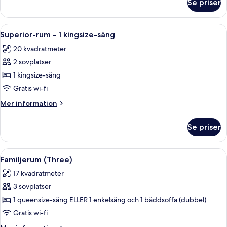
Se priser
Standardrum
-
1
Öppna
Ett hotellrum med två sängar, en stol,
8
kingsize-
Superior-rum - 1 kingsize-säng
alla
säng
20 kvadratmeter
foton
2 sovplatser
för
Superior-
1 kingsize-säng
rum
Gratis wi-fi
-
Mer
Mer information
1
information
kingsize-
om
Se priser
Superior-
säng
rum
-
Öppna
Ett modernt hotellrum med en säng, et
5
1
Familjerum (Three)
alla
kingsize-
17 kvadratmeter
säng
foton
3 sovplatser
för
Familjerum
1 queensize-säng ELLER 1 enkelsäng och 1 bäddsoffa (dubbel)
(Three)
Gratis wi-fi