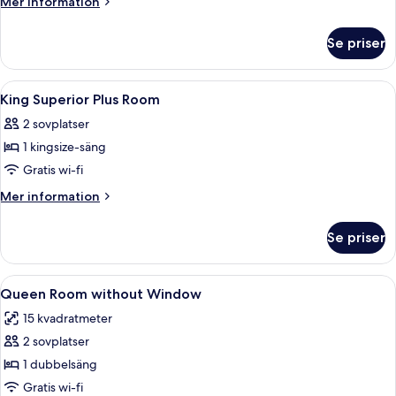
Mer
Mer information
information
om
Se priser
Familjerum
(Three)
Öppna
Ett hotellrum med en säng, sängbord, e
5
King Superior Plus Room
alla
2 sovplatser
foton
1 kingsize-säng
för
King
Gratis wi-fi
Superior
Mer
Mer information
Plus
information
om
Room
Se priser
King
Superior
Plus
Öppna
Ett modernt hotellrum med en stor sä
5
Room
Queen Room without Window
alla
15 kvadratmeter
foton
2 sovplatser
för
Queen
1 dubbelsäng
Room
Gratis wi-fi