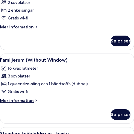
Tvåbäddsrum
2 sovplatser
-
2 enkelsängar
2
Gratis wi-fi
enkelsängar
Mer
Mer information
(Without
information
Window)
om
Se priser
Tvåbäddsrum
-
2
Öppna
Ett modernt hotellrum med en grå soff
5
enkelsängar
Familjerum (Without Window)
alla
(Without
16 kvadratmeter
Window)
foton
3 sovplatser
för
Familjerum
1 queensize-säng och 1 bäddsoffa (dubbel)
(Without
Gratis wi-fi
Window)
Mer
Mer information
information
om
Se priser
Familjerum
(Without
Window)
Öppna
Ett hotellrum med en stor säng, ett f
5
Standard tvåbäddsrum - bastu