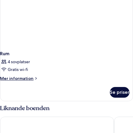
Rum
4 sovplatser
Gratis wi-fi
Mer
Mer information
information
om
Se priser
Rum
Liknande boenden
Clarion Hotel Amaranten
Hotel C 