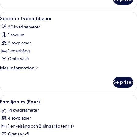
Tvåbäddsrum
Öppna
Ett hotellrum med en stor säng, ett sk
8
Superior tvåbäddsrum
alla
20 kvadratmeter
foton
1 sovrum
för
Superior
2 sovplatser
tvåbäddsrum
1 enkelsäng
Gratis wi-fi
Mer
Mer information
information
om
Se priser
Superior
tvåbäddsrum
Öppna
Ett modernt hotellrum med en soffa, en
7
Familjerum (Four)
alla
14 kvadratmeter
foton
4 sovplatser
för
Familjerum
1 enkelsäng och 2 sängskåp (enkla)
(Four)
Gratis wi-fi