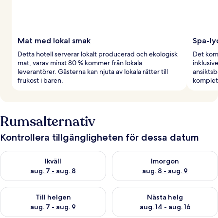
Mat med lokal smak
Spa-ly
Detta hotell serverar lokalt producerad och ekologisk
Det kom
mat, varav minst 80 % kommer från lokala
inklusi
leverantörer. Gästerna kan njuta av lokala rätter till
ansiktsb
frukost i baren.
komplet
Rumsalternativ
Kontrollera tillgängligheten för dessa datum
Kontrollera tillgängligheten för ikväll aug. 7 - aug. 8
Kontrollera tillgängligheten f
Ikväll
Imorgon
aug. 7 - aug. 8
aug. 8 - aug. 9
Kontrollera tillgängligheten för den här helgen aug. 7 - aug. 9
Kontrollera tillgängligheten fö
Till helgen
Nästa helg
aug. 7 - aug. 9
aug. 14 - aug. 16