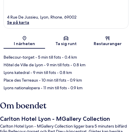
4 Rue De Jussieu, Lyon, Rhone, 69002
Se på karta
Karta
I närheten
Ta sig runt
Restauranger
Bellecour-torget
- 5 min till fots
- 0.4 km
Hôtel de Ville de Lyon
- 9 min till fots
- 0.8 km
Lyons katedral
- 9 min till fots
- 0.8 km
Place des Terreaux
- 10 min till fots
- 0.9 km
Lyons nationalopera
- 11 min till fots
- 0.9 km
Om boendet
Carlton Hotel Lyon - MGallery Collection
Carlton Hotel Lyon - MGallery Collection ligger bara 5 minuters bilfärd
från Bellecour-torget och Part Dieu-köpcentrat. Gäster kan besöka