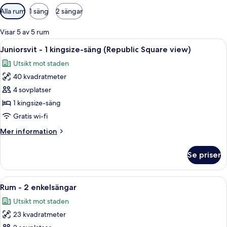
Tillgängliga
Alla rum
1 säng
2 sängar
filter
för
Visar 5 av 5 rum
rum
Öppna
Ett hotellrum med en säng, ett skrivb
8
Juniorsvit - 1 kingsize-säng (Republic Square view)
alla
Utsikt mot staden
foton
40 kvadratmeter
för
Juniorsvit
4 sovplatser
-
1 kingsize-säng
1
Gratis wi-fi
kingsize-
Mer
Mer information
säng
information
(Republic
om
Se priser
Juniorsvit
Square
-
view)
1
Öppna
Ett hotellrum med en dubbelsäng, två 
8
kingsize-
Rum - 2 enkelsängar
alla
säng
Utsikt mot staden
(Republic
foton
Square
23 kvadratmeter
för
view)