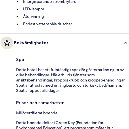
Energisparande strömbrytare
LED-lampor
Återvinning
Endast vattensnåla duschar
Bekvämligheter
Spa
Detta hotell har ett fullständigt spa där gästerna kan njuta av
olika behandlingar. Här erbjuds tjänster som
ansiktsbehandlingar, kroppsskrubb och kroppsbehandlingar.
Spat är utrustat med en ångbastu och turkiskt bad/hamam.
Spat är öppet alla dagar.
Priser och samarbeten
Miljöcertifierat boende
Detta boende deltar i Green Key (Foundation for
Environmental Education), ett program som mäter hur