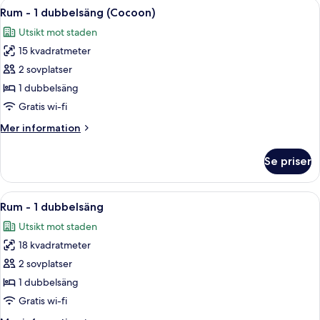
Öppna
En snyggt bäddad säng med vita sängk
7
dubbelsäng
Rum - 1 dubbelsäng (Cocoon)
alla
Utsikt mot staden
foton
15 kvadratmeter
för
Rum
2 sovplatser
-
1 dubbelsäng
1
Gratis wi-fi
dubbelsäng
Mer
Mer information
(Cocoon)
information
om
Se priser
Rum
-
1
Öppna
Ett hotellrum med en stor säng, ett s
9
dubbelsäng
Rum - 1 dubbelsäng
alla
(Cocoon)
Utsikt mot staden
foton
18 kvadratmeter
för
Rum
2 sovplatser
-
1 dubbelsäng
1
Gratis wi-fi
dubbelsäng