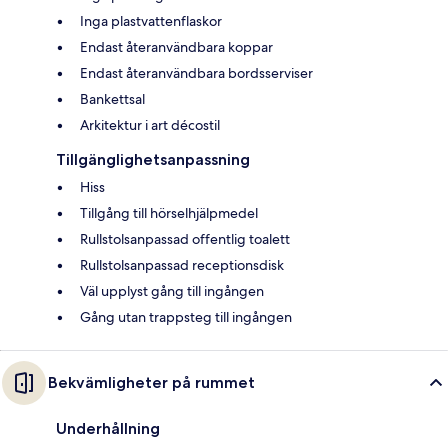
Inga plastvattenflaskor
Endast återanvändbara koppar
Endast återanvändbara bordsserviser
Bankettsal
Arkitektur i art décostil
Tillgänglighetsanpassning
Hiss
Tillgång till hörselhjälpmedel
Rullstolsanpassad offentlig toalett
Rullstolsanpassad receptionsdisk
Väl upplyst gång till ingången
Gång utan trappsteg till ingången
Bekvämligheter på rummet
Underhållning