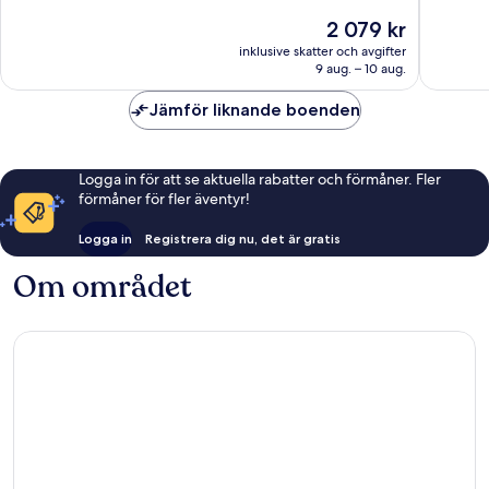
Underbart,
Fantastis
Priset
2 079 kr
778 recensioner
1 003 re
är
inklusive skatter och avgifter
2 079 kr
9 aug. – 10 aug.
Jämför liknande boenden
Logga in för att se aktuella rabatter och förmåner. Fler
förmåner för fler äventyr!
Logga in
Registrera dig nu, det är gratis
Om området