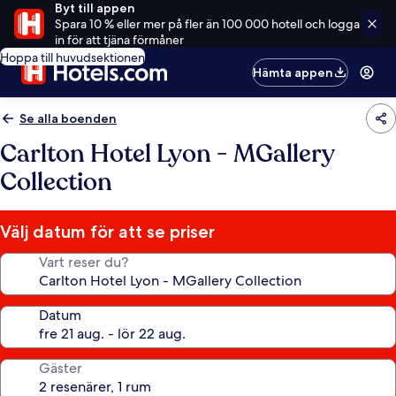
Byt till appen
Spara 10 % eller mer på fler än 100 000 hotell och logga
in för att tjäna förmåner
Hoppa till huvudsektionen
Hämta appen
Se alla boenden
Carlton Hotel Lyon - MGallery
Collection
Välj datum för att se priser
Vart reser du?
Datum
Gäster