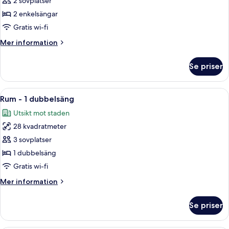
Rum
2 sovplatser
-
2 enkelsängar
2
Gratis wi-fi
enkelsängar
Mer
Mer information
information
om
Se priser
Rum
-
2
Öppna
Ett hotellrum med en stor säng, ett na
10
enkelsängar
Rum - 1 dubbelsäng
alla
Utsikt mot staden
foton
28 kvadratmeter
för
Rum
3 sovplatser
-
1 dubbelsäng
1
Gratis wi-fi
dubbelsäng
Mer
Mer information
information
om
Se priser
Rum
-
1