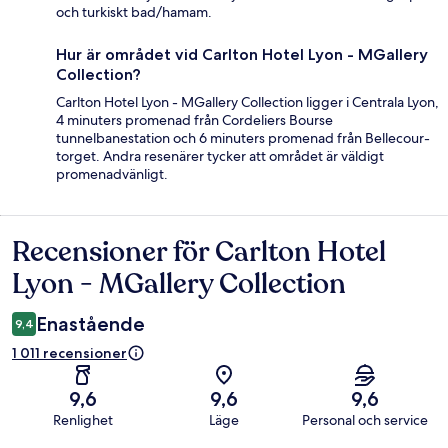
och turkiskt bad/hamam.
Hur är området vid Carlton Hotel Lyon - MGallery
Collection?
Carlton Hotel Lyon - MGallery Collection ligger i Centrala Lyon,
4 minuters promenad från Cordeliers Bourse
tunnelbanestation och 6 minuters promenad från Bellecour-
torget. Andra resenärer tycker att området är väldigt
promenadvänligt.
Recensioner för Carlton Hotel
Recensioner
Lyon - MGallery Collection
Enastående
9,4
1 011 recensioner
9,6
9,6
9,6
Renlighet
Läge
Personal och service