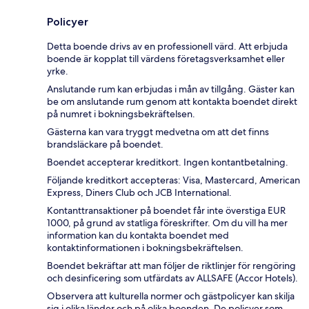
Policyer
Detta boende drivs av en professionell värd. Att erbjuda
boende är kopplat till värdens företagsverksamhet eller
yrke.
Anslutande rum kan erbjudas i mån av tillgång. Gäster kan
be om anslutande rum genom att kontakta boendet direkt
på numret i bokningsbekräftelsen.
Gästerna kan vara tryggt medvetna om att det finns
brandsläckare på boendet.
Boendet accepterar kreditkort. Ingen kontantbetalning.
Följande kreditkort accepteras: Visa, Mastercard, American
Express, Diners Club och JCB International.
Kontanttransaktioner på boendet får inte överstiga EUR
1000, på grund av statliga föreskrifter. Om du vill ha mer
information kan du kontakta boendet med
kontaktinformationen i bokningsbekräftelsen.
Boendet bekräftar att man följer de riktlinjer för rengöring
och desinficering som utfärdats av ALLSAFE (Accor Hotels).
Observera att kulturella normer och gästpolicyer kan skilja
sig i olika länder och på olika boenden. De policyer som