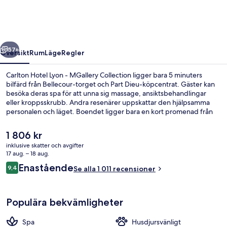
-
MGallery
Collection
regående
Nästa
57+
Översikt
Rum
Läge
Regler
Carlton Hotel Lyon - MGallery Collection ligger bara 5 minuters
bilfärd från Bellecour-torget och Part Dieu-köpcentrat. Gäster kan
besöka deras spa för att unna sig massage, ansiktsbehandlingar
eller kroppsskrubb. Andra resenärer uppskattar den hjälpsamma
personalen och läget. Boendet ligger bara en kort promenad från
kollektivtrafik. Till Cordeliers Bourse tunnelbanestation tar det 4
minuter att gå och till Bellecour tunnelbanestation är det 6 minuter.
Det
1 806 kr
nuvarande
inklusive skatter och avgifter
priset
17 aug. – 18 aug.
Utsikt från rummet
är
Recensioner
Enastående
9,4
Se alla 1 011 recensioner
1 806 kr
9,4 av 10,
Populära bekvämligheter
Spa
Husdjursvänligt