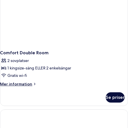
Comfort Double Room
2 sovplatser
1 kingsize-säng ELLER 2 enkelsängar
Gratis wi-fi
Mer
Mer information
information
om
Se priser
Comfort
Double
Room