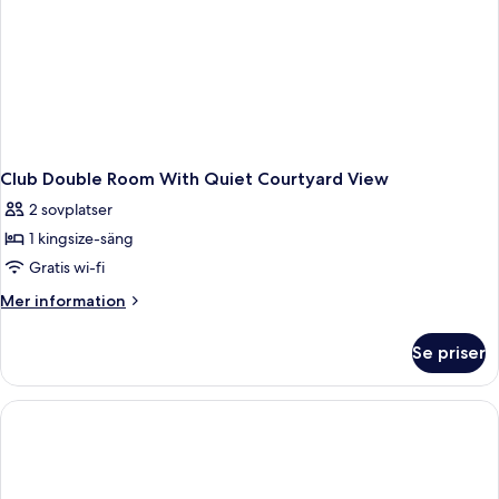
Club Double Room With Quiet Courtyard View
2 sovplatser
1 kingsize-säng
Gratis wi-fi
Mer
Mer information
information
om
Se priser
Club
Double
Room
With
Quiet
Courtyard
View