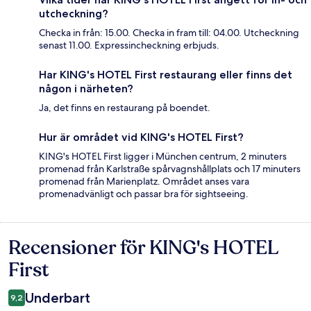
utcheckning?
Checka in från: 15.00. Checka in fram till: 04.00. Utcheckning
senast 11.00. Expressincheckning erbjuds.
Har KING's HOTEL First restaurang eller finns det
någon i närheten?
Ja, det finns en restaurang på boendet.
Hur är området vid KING's HOTEL First?
KING's HOTEL First ligger i München centrum, 2 minuters
promenad från Karlstraße spårvagnshållplats och 17 minuters
promenad från Marienplatz. Området anses vara
promenadvänligt och passar bra för sightseeing.
Recensioner för KING's HOTEL
Recensioner
First
Underbart
9,2