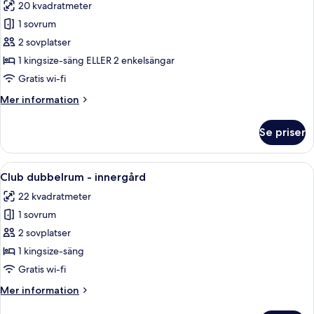
20 kvadratmeter
foton
1 sovrum
för
Comfort
2 sovplatser
dubbelrum
1 kingsize-säng ELLER 2 enkelsängar
Gratis wi-fi
Mer
Mer information
information
om
Se priser
Comfort
dubbelrum
Öppna
Ett hotellrum med en säng med himmelss
14
Club dubbelrum - innergård
alla
22 kvadratmeter
foton
1 sovrum
för
Club
2 sovplatser
dubbelrum
1 kingsize-säng
-
Gratis wi-fi
innergård
Mer
Mer information
information