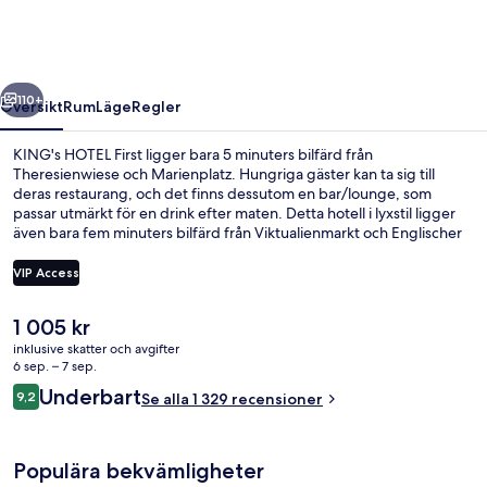
regående
Nästa
110+
Översikt
Rum
Läge
Regler
KING's HOTEL First ligger bara 5 minuters bilfärd från
Theresienwiese och Marienplatz. Hungriga gäster kan ta sig till
deras restaurang, och det finns dessutom en bar/lounge, som
passar utmärkt för en drink efter maten. Detta hotell i lyxstil ligger
även bara fem minuters bilfärd från Viktualienmarkt och Englischer
Garten. Andra resenärer uppskattar den hjälpsamma personalen
och frukosten. Boendet ligger bara en kort promenad från
VIP Access
kollektivtrafik. Till Karlstraße spårvagnshållplats tar det 2 minuter att
gå och till Hauptbahnhof Nord spårvagnshållplats är det 2 minuter.
Det
1 005 kr
Lobbylounge
nuvarande
inklusive skatter och avgifter
priset
6 sep. – 7 sep.
är
Recensioner
Underbart
9,2
Se alla 1 329 recensioner
1 005 kr
9,2 av 10,
Populära bekvämligheter