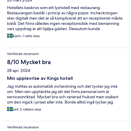
28 mars 2024
Hotellets beskrivs som ett lyxhotell med restaurang.
Restaurangen består i princip av några pizzor. Incheckningen
sker digitalt men det är så komplicerat att en receptionist måste
bistå. Det finns således ingen receptionsdisk med bemanning
vars uppdrag är att hjälpa gästen. Dessutom kunde
receptionisten knappt prata engelska.
Karin, 1 natts resa
Verifierad recension
8/10 Mycket bra
28 apr. 2024
Min upplevrlse av Kings hotell
Jag möttes av automatisk incheckning och det tycker jsg inte
om. Men sen upptäckte jag att det finns personal som är
serviceonriktad. Mycket bra och varierad frukost men osäkert
om den ingick i priset eller inte. Borde alltid ingå tycker jag.
Leif, 2 nätters resa
Verifierad recension