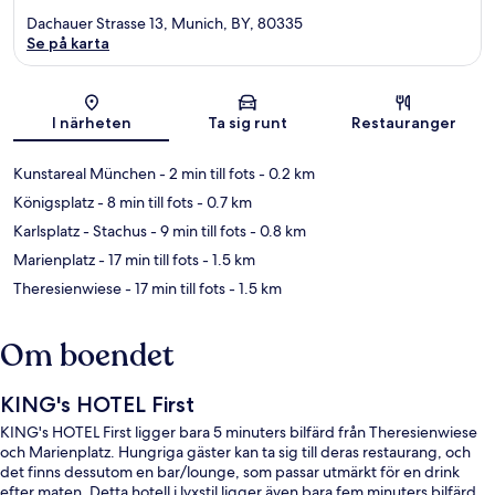
Dachauer Strasse 13, Munich, BY, 80335
Se på karta
Karta
I närheten
Ta sig runt
Restauranger
Kunstareal München
- 2 min till fots
- 0.2 km
Königsplatz
- 8 min till fots
- 0.7 km
Karlsplatz - Stachus
- 9 min till fots
- 0.8 km
Marienplatz
- 17 min till fots
- 1.5 km
Theresienwiese
- 17 min till fots
- 1.5 km
Om boendet
KING's HOTEL First
KING's HOTEL First ligger bara 5 minuters bilfärd från Theresienwiese
och Marienplatz. Hungriga gäster kan ta sig till deras restaurang, och
det finns dessutom en bar/lounge, som passar utmärkt för en drink
efter maten. Detta hotell i lyxstil ligger även bara fem minuters bilfärd