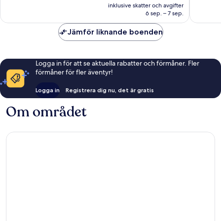
är
inklusive skatter och avgifter
1 057 kr
6 sep. – 7 sep.
Jämför liknande boenden
Logga in för att se aktuella rabatter och förmåner. Fler
förmåner för fler äventyr!
Logga in
Registrera dig nu, det är gratis
Om området