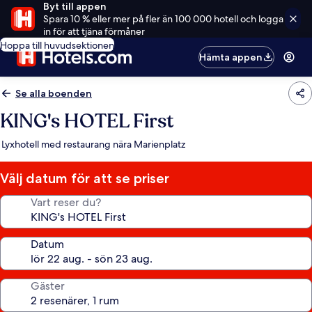
Byt till appen
Spara 10 % eller mer på fler än 100 000 hotell och logga
in för att tjäna förmåner
Hoppa till huvudsektionen
Hämta appen
Se alla boenden
KING's HOTEL First
Lyxhotell med restaurang nära Marienplatz
Välj datum för att se priser
Vart reser du?
Datum
Gäster