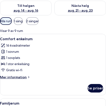
Kontrollera tillgängligheten för den här helgen aug. 14 - aug. 
Kontrollera tillgängligheten fö
Till helgen
Nästa helg
aug. 14 - aug. 16
aug. 21 - aug. 23
Tillgängliga
Alla rum
1 säng
2 sängar
filter
för
Visar 9 av 9 rum
rum
Öppna
Ett hotellrum med en säng, ett skrivbo
11
Comfort enkelrum
alla
16 kvadratmeter
foton
1 sovrum
för
Comfort
1 sovplats
enkelrum
1 stor enkelsäng
Gratis wi-fi
Mer
Mer information
information
om
Se priser
Comfort
enkelrum
Öppna
Ett hotellrum med en sänggavel i trä, 
28
Familjerum