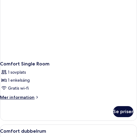
Comfort Single Room
1 sovplats
1 enkelsäng
Gratis wi-fi
Mer
Mer information
information
om
Se priser
Comfort
Single
Room
Öppna
Ett hotellrum med två separata sängar,
22
Comfort dubbelrum
alla