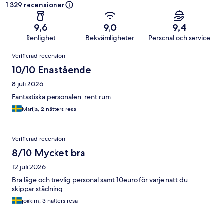
1 329 recensioner
9,6
9,0
9,4
Renlighet
Bekvämligheter
Personal och service
Recensioner
Verifierad recension
10/10 Enastående
8 juli 2026
Fantastiska personalen, rent rum
Marija, 2 nätters resa
Verifierad recension
8/10 Mycket bra
12 juli 2026
Bra läge och trevlig personal samt 10euro för varje natt du
skippar städning
joakim, 3 nätters resa