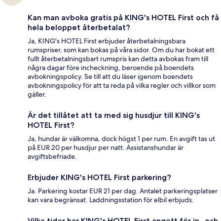
Kan man avboka gratis på KING's HOTEL First och få
hela beloppet återbetalat?
Ja, KING's HOTEL First erbjuder återbetalningsbara
rumspriser, som kan bokas på våra sidor. Om du har bokat ett
fullt återbetalningsbart rumspris kan detta avbokas fram till
några dagar före incheckning, beroende på boendets
avbokningspolicy. Se till att du läser igenom boendets
avbokningspolicy för att ta reda på vilka regler och villkor som
gäller.
Är det tillåtet att ta med sig husdjur till KING's
HOTEL First?
Ja, hundar är välkomna, dock högst 1 per rum. En avgift tas ut
på EUR 20 per husdjur per natt. Assistanshundar är
avgiftsbefriade.
Erbjuder KING's HOTEL First parkering?
Ja. Parkering kostar EUR 21 per dag. Antalet parkeringsplatser
kan vara begränsat. Laddningsstation för elbil erbjuds.
Vilka tider har KING's HOTEL First angett för in- och