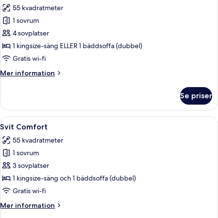
alla
55 kvadratmeter
foton
1 sovrum
för
Familjerum
4 sovplatser
1 kingsize-säng ELLER 1 bäddsoffa (dubbel)
Gratis wi-fi
Mer
Mer information
information
om
Se priser
Familjerum
Öppna
En snyggt bäddad säng med en trägav
23
Svit Comfort
alla
55 kvadratmeter
foton
1 sovrum
för
Svit
3 sovplatser
Comfort
1 kingsize-säng och 1 bäddsoffa (dubbel)
Gratis wi-fi
Mer
Mer information
information