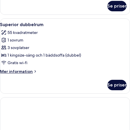
om
Se priser
Svit
Comfort
Öppna
Ett hotellrum med en röd matta, en be
23
Superior dubbelrum
alla
55 kvadratmeter
foton
1 sovrum
för
Superior
3 sovplatser
dubbelrum
1 kingsize-säng och 1 bäddsoffa (dubbel)
Gratis wi-fi
Mer
Mer information
information
om
Se priser
Superior
dubbelrum