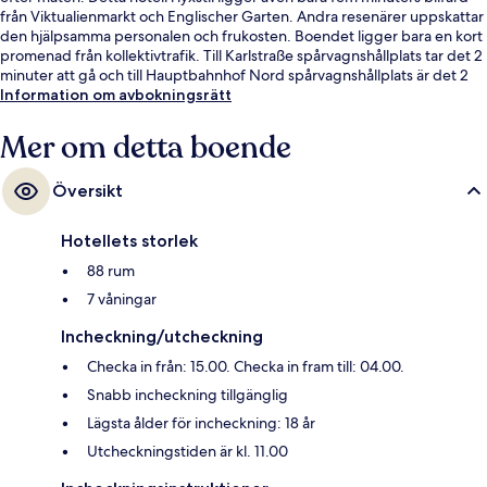
från Viktualienmarkt och Englischer Garten. Andra resenärer uppskattar
den hjälpsamma personalen och frukosten. Boendet ligger bara en kort
promenad från kollektivtrafik. Till Karlstraße spårvagnshållplats tar det 2
minuter att gå och till Hauptbahnhof Nord spårvagnshållplats är det 2
minuter.
Information om avbokningsrätt
Mer om detta boende
Översikt
Hotellets storlek
88 rum
7 våningar
Incheckning/utcheckning
Checka in från: 15.00. Checka in fram till: 04.00.
Snabb incheckning tillgänglig
Lägsta ålder för incheckning: 18 år
Utcheckningstiden är kl. 11.00