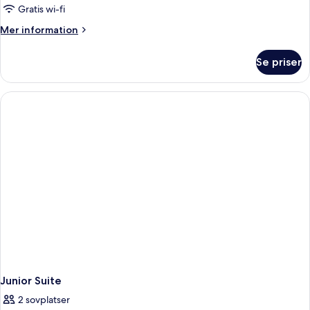
Gratis wi-fi
Mer
Mer information
information
om
Se priser
Superior
Room
Junior Suite
2 sovplatser