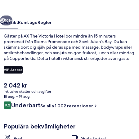
regående
Nästa
101+
Översikt
Rum
Läge
Regler
Gäster på AX The Victoria Hotel bor mindre än 15 minuters
promenad från Sliema Promenade och Saint Julian's Bay. Du kan
skämma bort dig själv på deras spa med massage, bodywraps eller
ansiktsbehandlingar, och avnjuta en god frukost, lunch eller middag
på Copperfields. Detta hotell i viktoriansk stil erbjuder även gäster
tillgång till en inomhuspool, en utomhuspool och en bar vid poolen.
Andra resenärer talar mycket väl om den hjälpsamma personalen.
VIP Access
Det
2 042 kr
Inomhuspool, utomhuspool och solsto
nuvarande
inklusive skatter och avgifter
priset
18 aug. – 19 aug.
är
Recensioner
Underbart
9,2
Se alla 1 002 recensioner
2 042 kr
9,2 av 10,
Populära bekvämligheter
Pool
Gratis frukost