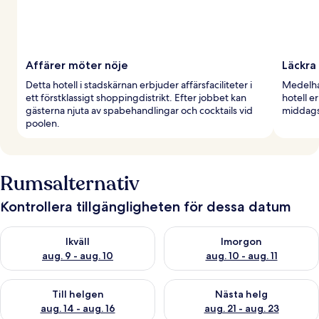
Affärer möter nöje
Läckra
Detta hotell i stadskärnan erbjuder affärsfaciliteter i
Medelhav
ett förstklassigt shoppingdistrikt. Efter jobbet kan
hotell e
gästerna njuta av spabehandlingar och cocktails vid
middags
poolen.
Rumsalternativ
Kontrollera tillgängligheten för dessa datum
Kontrollera tillgängligheten för ikväll aug. 9 - aug. 10
Kontrollera tillgängligheten fö
Ikväll
Imorgon
aug. 9 - aug. 10
aug. 10 - aug. 11
Kontrollera tillgängligheten för den här helgen aug. 14 - aug. 
Kontrollera tillgängligheten fö
Till helgen
Nästa helg
aug. 14 - aug. 16
aug. 21 - aug. 23