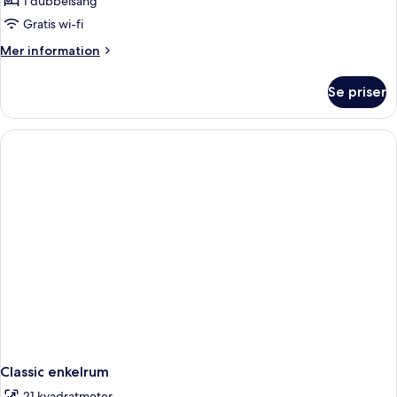
Svit
1 dubbelsäng
Deluxe
Gratis wi-fi
Mer
Mer information
information
om
Se priser
Svit
Deluxe
Classic enkelrum
21 kvadratmeter