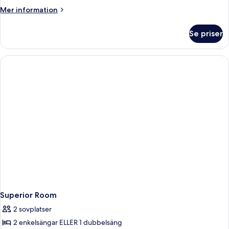
Mer
Mer information
information
om
Se priser
Classic
Room
Superior Room
2 sovplatser
2 enkelsängar ELLER 1 dubbelsäng