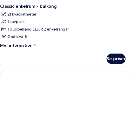
Classic enkelrum - balkong
21 kvadratmeter
1 sovplats
1 dubbelsäng ELLER 2 enkelsängar
Gratis wi-fi
Mer
Mer information
information
om
Se priser
Classic
enkelrum
-
balkong