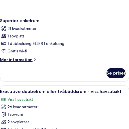
Superior enkelrum
21 kvadratmeter
1 sovplats
1 dubbelsäng ELLER 1 enkelsäng
Gratis wi-fi
Mer
Mer information
information
om
Se priser
Superior
enkelrum
Öppna
Ett hotellrum med en stor säng, ett n
8
Executive dubbelrum eller tvåbäddsrum - viss havsutsikt
alla
Viss havsutsikt
foton
26 kvadratmeter
för
Executive
1 sovrum
dubbelrum
2 sovplatser
eller