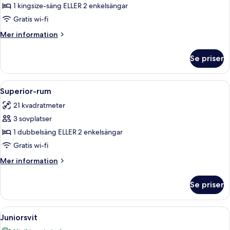
1 kingsize-säng ELLER 2 enkelsängar
Gratis wi-fi
Mer
Mer information
information
om
Se priser
Junior
Suite
Öppna
Ett hotellrum med en stor säng, ett n
8
Superior-rum
alla
21 kvadratmeter
foton
3 sovplatser
för
Superior-
1 dubbelsäng ELLER 2 enkelsängar
rum
Gratis wi-fi
Mer
Mer information
information
om
Se priser
Superior-
rum
Öppna
Ett hotellrum med en stor säng, ett sk
8
Juniorsvit
alla