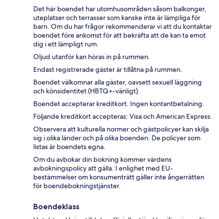
Det här boendet har utomhusområden såsom balkonger,
uteplatser och terrasser som kanske inte är lämpliga för
barn. Om du har frågor rekommenderar vi att du kontaktar
boendet före ankomst för att bekräfta att de kan ta emot
dig i ett lämpligt rum.
Oljud utanför kan höras in på rummen.
Endast registrerade gäster är tillåtna på rummen.
Boendet välkomnar alla gäster, oavsett sexuell läggning
och könsidentitet (HBTQ+-vänligt).
Boendet accepterar kreditkort. Ingen kontantbetalning.
Följande kreditkort accepteras: Visa och American Express.
Observera att kulturella normer och gästpolicyer kan skilja
sig i olika länder och på olika boenden. De policyer som
listas är boendets egna.
Om du avbokar din bokning kommer värdens
avbokningspolicy att gälla. I enlighet med EU-
bestämmelser om konsumenträtt gäller inte ångerrätten
för boendebokningstjänster.
Boendeklass