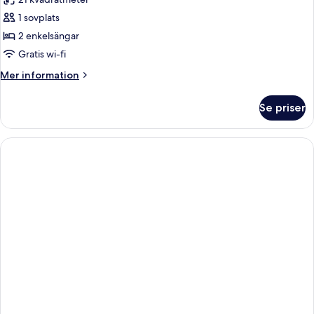
1 sovplats
2 enkelsängar
Gratis wi-fi
Mer
Mer information
information
om
Se priser
Classic
enkelrum