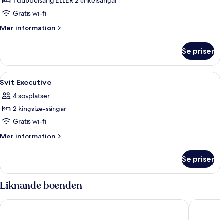
1 dubbelsäng ELLER 2 enkelsängar
tvåbäddsrum
Gratis wi-fi
-
Mer
Mer information
viss
information
havsutsikt
om
Se priser
Executive
dubbelrum
eller
Öppna
Ett hotellrum med en stor säng, röda
7
tvåbäddsrum
Svit Executive
alla
-
4 sovplatser
viss
foton
havsutsikt
2 kingsize-sängar
för
Svit
Gratis wi-fi
Executive
Mer
Mer information
information
om
Se priser
Svit
Executive
Liknande boenden
AX The Palace
1926 Le 