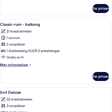
information
om
Se priser
Classic-
rum
Öppna
Ett hotellrum med en stor säng, ett s
9
Classic-rum - balkong
alla
21 kvadratmeter
foton
1 sovrum
för
Classic-
2 sovplatser
rum
1 dubbelsäng ELLER 2 enkelsängar
-
Gratis wi-fi
balkong
Mer
Mer information
information
om
Se priser
Classic-
rum
-
Öppna
Ett hotellrum med en stor säng, ett skr
11
balkong
Svit Deluxe
alla
32 kvadratmeter
foton
3 sovplatser
för