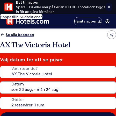
Byt till appen
Spara 10 % eller mer på fler än 100 000 hotell och logga
in för att tjäna förmåner
Hoppa till huvudsektionen
Hämta appen
Se alla boenden
AX The Victoria Hotel
Välj datum för att se priser
Vart reser du?
Datum
Gäster