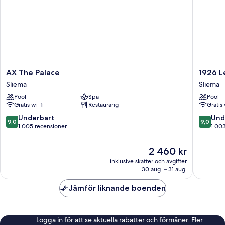
AX
1926
AX The Palace
1926 L
The
Le
Sliema
Sliema
Palace
Soleil
Pool
Spa
Pool
Sliema
Hotel
Gratis wi-fi
Restaurang
Gratis 
&
SPA
9.0
9.0
Underbart
Und
9,0
9,0
Sliema
av
av
1 005 recensioner
1 00
10,
10,
Underbart,
Underba
Priset
2 460 kr
1 005 recensioner
1 003 re
är
inklusive skatter och avgifter
2 460 kr
30 aug. – 31 aug.
Jämför liknande boenden
Logga in för att se aktuella rabatter och förmåner. Fler