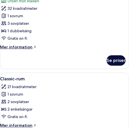
Utsikt mot staden
foton
32 kvadratmeter
för
Juniorsvit
1 sovrum
3 sovplatser
1 dubbelsäng
Gratis wi-fi
Mer
Mer information
information
om
Se priser
Juniorsvit
Öppna
Ett hotellrum med en stor säng, två s
8
Classic-rum
alla
21 kvadratmeter
foton
1 sovrum
för
Classic-
2 sovplatser
rum
2 enkelsängar
Gratis wi-fi
Mer
Mer information