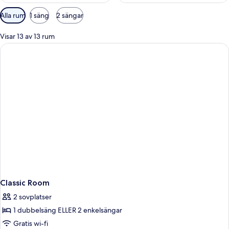
Tillgängliga
Alla rum
1 säng
2 sängar
filter
för
Visar 13 av 13 rum
rum
Classic Room
2 sovplatser
1 dubbelsäng ELLER 2 enkelsängar
Gratis wi-fi