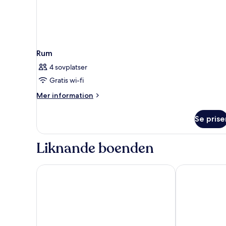
Rum
4 sovplatser
Gratis wi-fi
Mer
Mer information
information
om
Se prise
Rum
Liknande boenden
The Social Hub Florence Belfiore
Hotel Balestri