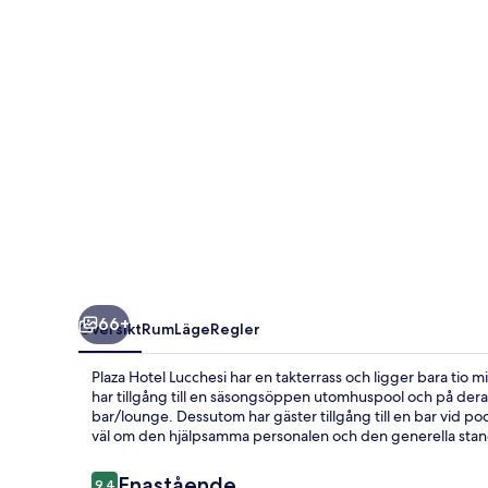
66+
Översikt
Rum
Läge
Regler
Plaza Hotel Lucchesi har en takterrass och ligger bara tio
har tillgång till en säsongsöppen utomhuspool och på deras
bar/lounge. Dessutom har gäster tillgång till en bar vid po
väl om den hjälpsamma personalen och den generella sta
Recensioner
Enastående
9,4