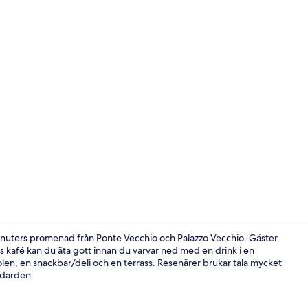
Restaurange
 minuters promenad från Ponte Vecchio och Palazzo Vecchio. Gäster
 kafé kan du äta gott innan du varvar ned med en drink i en
olen, en snackbar/deli och en terrass. Resenärer brukar tala mycket
Bar (på boen
ndarden.