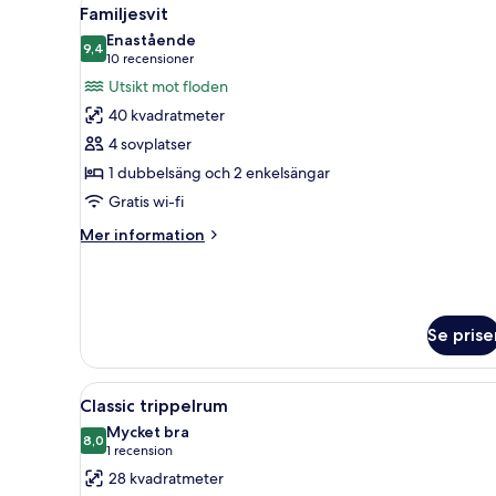
Öppna
10
Familjesvit
alla
Enastående
foton
9,4
9,4 av 10
(10 recensioner)
10 recensioner
för
Utsikt mot floden
Familjesvit
40 kvadratmeter
4 sovplatser
1 dubbelsäng och 2 enkelsängar
Gratis wi-fi
Mer
Mer information
information
om
Familjesvit
Se prise
Öppna
Ett hotellrum med ett skrivbo
4
Classic trippelrum
alla
Mycket bra
foton
8,0
8,0 av 10
(1 recension)
1 recension
för
28 kvadratmeter
Classic