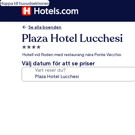
Hoppa till huvudsektionen
Se alla boenden
Plaza Hotel Lucchesi
4.0-
stjärnigt
Hotell vid floden med restaurang nära Ponte Vecchio
boende
Välj datum för att se priser
Vart reser du?
Fotogalleri
för
Plaza
Hotel
Lucchesi