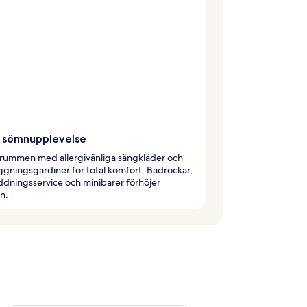
 sömnupplevelse
 i rummen med allergivänliga sängkläder och
gningsgardiner för total komfort. Badrockar,
dningsservice och minibarer förhöjer
en.