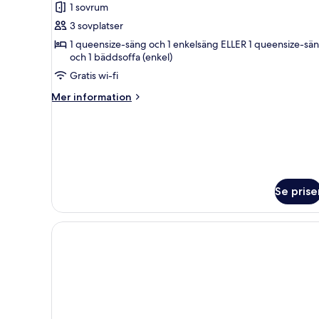
1 sovrum
trippelrum
3 sovplatser
1 queensize-säng och 1 enkelsäng ELLER 1 queensize-sä
och 1 bäddsoffa (enkel)
Gratis wi-fi
Mer
Mer information
information
om
Classic
trippelrum
Se prise