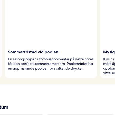
Sommarfristad vid poolen
Mysig
En säsongsöppen utomhuspool väntar på detta hotell
Kliv in
för den perfekta sommarsemestern. Poolområdet har
mörkläg
en uppfriskande poolbar för svalkande drycker.
uppbäd
vistels
atum