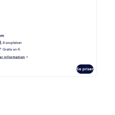
um
4 sovplatser
Gratis wi-fi
er
r information
formation
m
Se priser
um