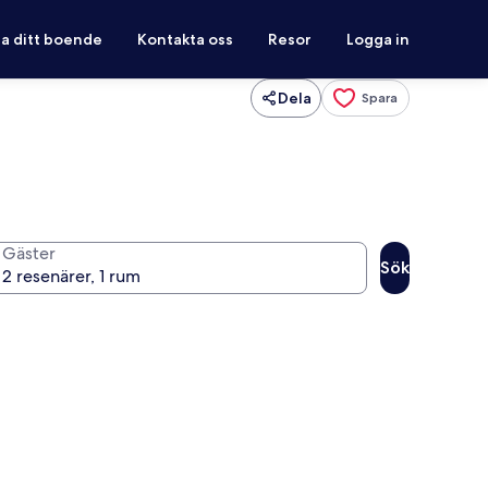
ra ditt boende
Kontakta oss
Resor
Logga in
Dela
Spara
Gäster
Sök