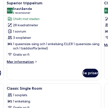
Öppna
Ö
4
ba
Superior trippelrum
Cl
alla
al
Enastående
foton
10,0
f
8,
10,0 av 10
(2 recensioner)
2 recensioner
för
f
Utsikt mot staden
Superior
Cl
28 kvadratmeter
trippelrum
e
1 sovrum
3 sovplatser
1 queensize-säng och 1 enkelsäng ELLER 1 queensize-säng
M
Me
och 1 bäddsoffa (enkel)
in
o
Gratis wi-fi
Cl
Mer
Mer information
en
information
om
r
Se priser
Superior
trippelrum
rd, en stol och ett glasbord med en tidning på. Det finns en säng med en 
Öppna
Ett hotellrum med en säng, ett nattdu
4
Classic Single Room
alla
1 sovplats
foton
1 enkelsäng
för
Classic
Gratis wi-fi