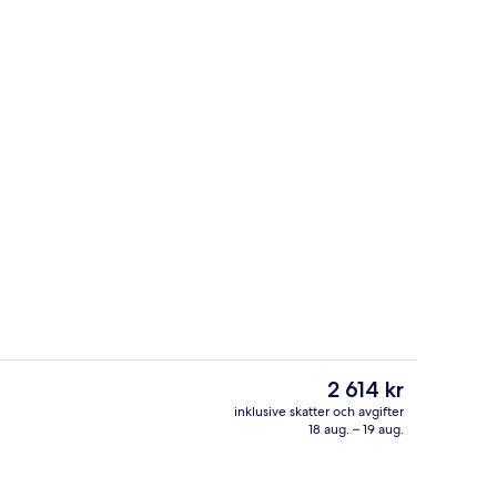
r
Utsikt från boendet
Det
2 614 kr
nuvarande
inklusive skatter och avgifter
priset
18 aug. – 19 aug.
det)
Deluxe-rum - balkong | Allergitestad
är
2 614 kr