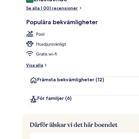
9,4 av 10,
Se alla 1 001 recensioner
En säsongsö
Populära bekvämligheter
Pool
Husdjursvänligt
Gratis wi-fi
Visa alla
Främsta bekvämligheter
(12)
För familjer
(6)
Därför älskar vi det här boendet