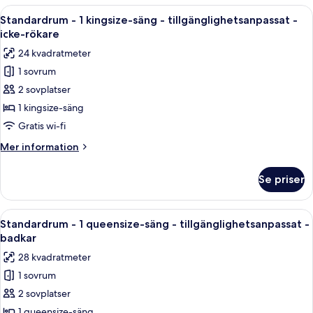
icke-
1
Öppna
Ett hotellrum med en stor säng, två sän
rökare
3
queensize-
Standardrum - 1 kingsize-säng - tillgänglighetsanpassat -
alla
säng
icke-rökare
-
foton
24 kvadratmeter
tillgänglighetsanpassat
för
-
1 sovrum
Standardrum
icke-
2 sovplatser
-
rökare
1
1 kingsize-säng
kingsize-
Gratis wi-fi
säng
Mer
Mer information
-
information
tillgänglighetsanpassat
om
Se priser
Standardrum
-
-
icke-
1
Öppna
Ett hotellrum med en säng, ett skrivbo
rökare
3
kingsize-
Standardrum - 1 queensize-säng - tillgänglighetsanpassat -
alla
säng
badkar
-
foton
28 kvadratmeter
tillgänglighetsanpassat
för
-
1 sovrum
Standardrum
icke-
2 sovplatser
-
rökare
1
1 queensize-säng