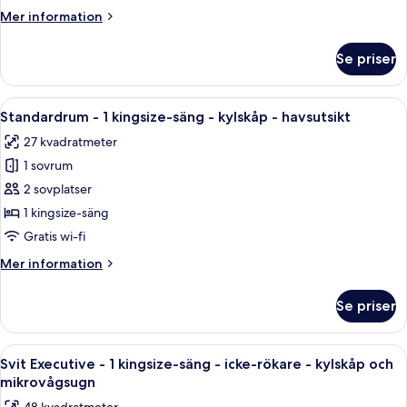
kingsize-
Mer
Mer information
säng
information
-
om
Se priser
Standardrum
icke-
-
rökare
1
Öppna
Ett hotellrum med en stor säng, två sä
-
5
kingsize-
Standardrum - 1 kingsize-säng - kylskåp - havsutsikt
alla
kylskåp
säng
27 kvadratmeter
-
foton
icke-
1 sovrum
för
rökare
Standardrum
2 sovplatser
-
-
kylskåp
1 kingsize-säng
1
Gratis wi-fi
kingsize-
Mer
Mer information
säng
information
-
om
Se priser
Standardrum
kylskåp
-
-
1
Öppna
Ett hotellrum med en säng, ett skrivbor
havsutsikt
10
kingsize-
Svit Executive - 1 kingsize-säng - icke-rökare - kylskåp och
alla
säng
mikrovågsugn
-
foton