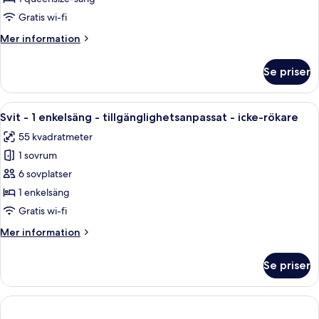
queensize-
Gratis wi-fi
säng
Mer
Mer information
-
information
tillgänglighetsanpassat
om
Se priser
Standardrum
-
-
badkar
1
Öppna
Ett hotellrum med två sängar, en sittg
5
queensize-
Svit - 1 enkelsäng - tillgänglighetsanpassat - icke-rökare
alla
säng
55 kvadratmeter
-
foton
tillgänglighetsanpassat
1 sovrum
för
-
Svit
6 sovplatser
badkar
-
1 enkelsäng
1
Gratis wi-fi
enkelsäng
Mer
Mer information
-
information
tillgänglighetsanpassat
om
Se priser
Svit
-
-
icke-
1
rökare
enkelsäng