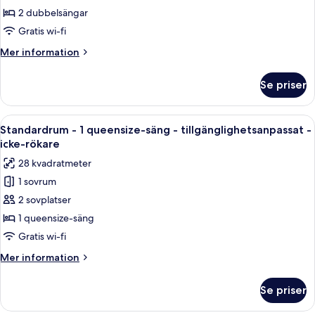
-
havet
2 dubbelsängar
2
Gratis wi-fi
dubbelsängar
Mer
Mer information
-
information
balkong
om
Se priser
Standardrum
-
-
vid
2
Öppna
Ett hotellrum med en säng, ett skrivbo
havet
3
dubbelsängar
Standardrum - 1 queensize-säng - tillgänglighetsanpassat -
alla
-
icke-rökare
balkong
foton
28 kvadratmeter
-
för
vid
1 sovrum
Standardrum
havet
2 sovplatser
-
1
1 queensize-säng
queensize-
Gratis wi-fi
säng
Mer
Mer information
-
information
tillgänglighetsanpassat
om
Se priser
Standardrum
-
-