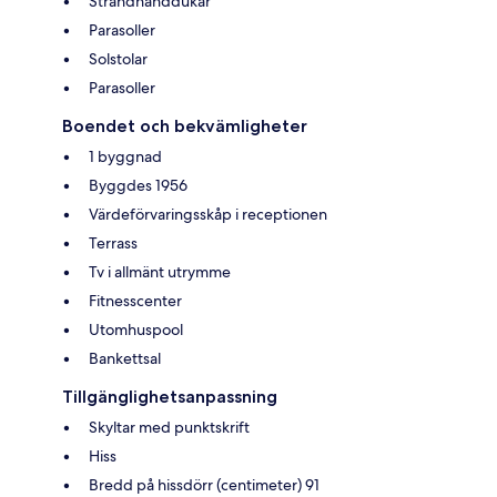
Strandhanddukar
Parasoller
Solstolar
Parasoller
Boendet och bekvämligheter
1 byggnad
Byggdes 1956
Värdeförvaringsskåp i receptionen
Terrass
Tv i allmänt utrymme
Fitnesscenter
Utomhuspool
Bankettsal
Tillgänglighetsanpassning
Skyltar med punktskrift
Hiss
Bredd på hissdörr (centimeter) 91