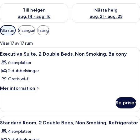
Kontrollera tillgängligheten för den här helgen aug. 14 - aug. 
Kontrollera tillgängligheten fö
Till helgen
Nästa helg
aug. 14 - aug. 16
aug. 21 - aug. 23
Tillgängliga
Alla rum
2 sängar
1 säng
filter
för
Visar 17 av 17 rum
rum
Öppna
Ett hotellrum med två sängar, ett skriv
5
Executive Suite, 2 Double Beds, Non Smoking, Balcony
alla
6 sovplatser
foton
2 dubbelsängar
för
Executive
Gratis wi-fi
Suite,
Mer
Mer information
2
information
om
Double
Se priser
Executive
Beds,
Suite,
Non
2
Öppna
Ett hotellrum med två sängar, ett skriv
6
Smoking,
Double
Standard Room, 2 Double Beds, Non Smoking, Refrigerator
alla
Beds,
Balcony
4 sovplatser
Non
foton
Smoking,
2 dubbelsängar