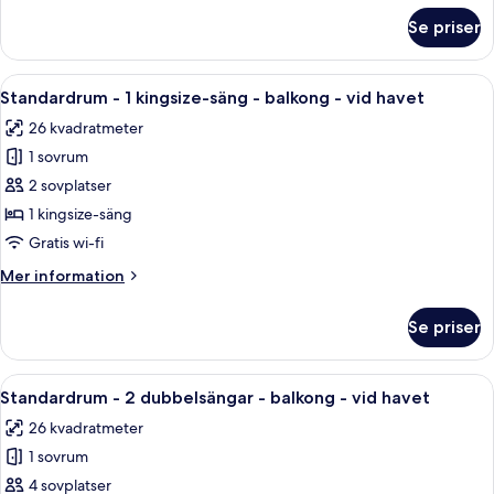
icke-
om
Se priser
Svit
rökare
Executive
-
-
Öppna
Ett hotellrum med en säng, ett skrivbor
kylskåp
7
2
Standardrum - 1 kingsize-säng - balkong - vid havet
alla
dubbelsängar
och
26 kvadratmeter
-
foton
mikrovågsugn
icke-
1 sovrum
för
rökare
Standardrum
2 sovplatser
-
-
kylskåp
1 kingsize-säng
och
1
Gratis wi-fi
mikrovågsugn
kingsize-
Mer
Mer information
säng
information
-
om
Se priser
Standardrum
balkong
-
-
1
Öppna
Ett hotellrum med två sängar, en sittg
vid
8
kingsize-
Standardrum - 2 dubbelsängar - balkong - vid havet
alla
havet
säng
26 kvadratmeter
-
foton
balkong
1 sovrum
för
-
Standardrum
4 sovplatser
vid