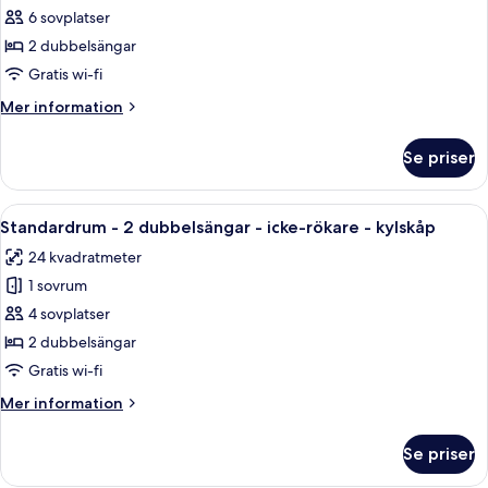
View
Svit
6 sovplatser
Executive
2 dubbelsängar
-
Gratis wi-fi
2
Mer
Mer information
dubbelsängar
information
-
om
Se priser
Svit
icke-
Executive
rökare
-
Öppna
Ett hotellrum med två sängar, en sittg
-
6
2
Standardrum - 2 dubbelsängar - icke-rökare - kylskåp
alla
balkong
dubbelsängar
24 kvadratmeter
-
foton
icke-
1 sovrum
för
rökare
Standardrum
4 sovplatser
-
-
balkong
2 dubbelsängar
2
Gratis wi-fi
dubbelsängar
Mer
Mer information
-
information
icke-
om
Se priser
Standardrum
rökare
-