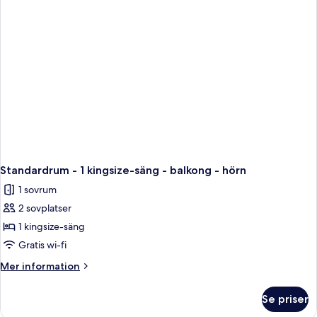
-
tillgänglighetsanpassat
-
icke-
rökare
Standardrum - 1 kingsize-säng - balkong - hörn
1 sovrum
2 sovplatser
1 kingsize-säng
Gratis wi-fi
Mer
Mer information
information
om
Se priser
Standardrum
-