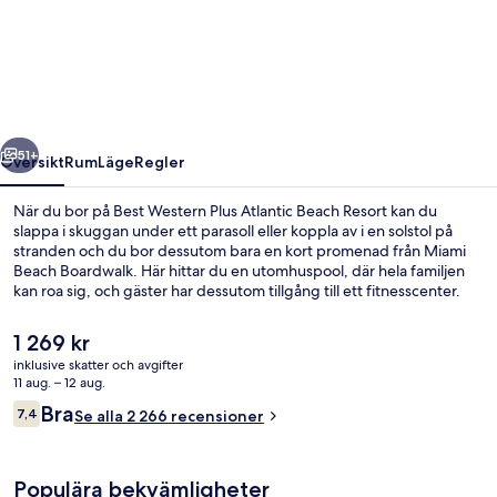
Western
Plus
Atlantic
Beach
Resort
regående
Nästa
51+
Översikt
Rum
Läge
Regler
När du bor på Best Western Plus Atlantic Beach Resort kan du
slappa i skuggan under ett parasoll eller koppla av i en solstol på
stranden och du bor dessutom bara en kort promenad från Miami
Beach Boardwalk. Här hittar du en utomhuspool, där hela familjen
kan roa sig, och gäster har dessutom tillgång till ett fitnesscenter.
Aqua serverar frukost, lunch och middag. Några ytterligare
höjdpunkter här är en bar vid poolen, en snackbar/deli och en
Det
1 269 kr
terrass. Poolen och prisvärdheten brukar uppskattas av våra
nuvarande
inklusive skatter och avgifter
resenärer.
priset
11 aug. – 12 aug.
Standardrum - 1 kingsize-säng - balko
är
Recensioner
Bra
7,4
Se alla 2 266 recensioner
1 269 kr
7,4 av 10,
Populära bekvämligheter