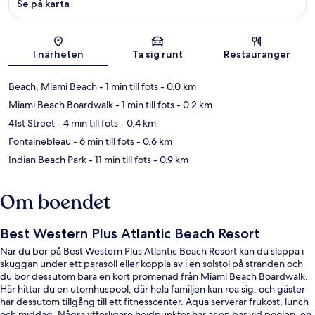
Se på karta
Karta
I närheten
Ta sig runt
Restauranger
Beach, Miami Beach
- 1 min till fots
- 0.0 km
Miami Beach Boardwalk
- 1 min till fots
- 0.2 km
41st Street
- 4 min till fots
- 0.4 km
Fontainebleau
- 6 min till fots
- 0.6 km
Indian Beach Park
- 11 min till fots
- 0.9 km
Om boendet
Best Western Plus Atlantic Beach Resort
När du bor på Best Western Plus Atlantic Beach Resort kan du slappa i
skuggan under ett parasoll eller koppla av i en solstol på stranden och
du bor dessutom bara en kort promenad från Miami Beach Boardwalk.
Här hittar du en utomhuspool, där hela familjen kan roa sig, och gäster
har dessutom tillgång till ett fitnesscenter. Aqua serverar frukost, lunch
och middag. Några ytterligare höjdpunkter här är en bar vid poolen, en