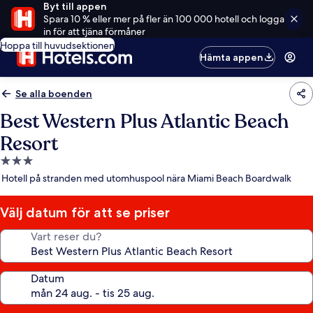
Byt till appen
Spara 10 % eller mer på fler än 100 000 hotell och logga
in för att tjäna förmåner
Hoppa till huvudsektionen
Hämta appen
Se alla boenden
Best Western Plus Atlantic Beach
Resort
3.0-
stjärnigt
Hotell på stranden med utomhuspool nära Miami Beach Boardwalk
boende
Välj datum för att se priser
Vart reser du?
Datum