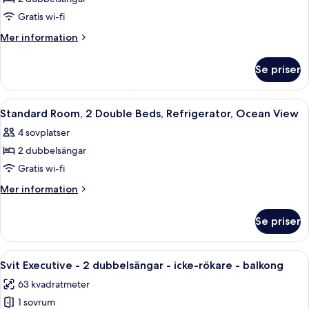
för
Balcony
Standard
Gratis wi-fi
Room,
Mer
Mer information
2
information
om
Double
Se priser
Standard
Beds,
Room,
Non
2
Öppna
Ett hotellrum med två sängar, ett skriv
7
Smoking,
Double
Standard Room, 2 Double Beds, Refrigerator, Ocean View
alla
Beds,
Refrigerator
4 sovplatser
Non
foton
Smoking,
2 dubbelsängar
för
Refrigerator
Standard
Gratis wi-fi
Room,
Mer
Mer information
2
information
om
Double
Se priser
Standard
Beds,
Room,
Refrigerator,
2
Öppna
Ett hotellrum med två sängar, ett skriv
7
Ocean
Double
Svit Executive - 2 dubbelsängar - icke-rökare - balkong
alla
Beds,
View
63 kvadratmeter
Refrigerator,
foton
Ocean
1 sovrum
för