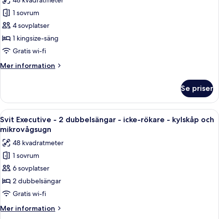
48 kvadratmeter
kylskåp
för
-
1 sovrum
Svit
havsutsikt
4 sovplatser
Executive
-
1 kingsize-säng
1
Gratis wi-fi
kingsize-
Mer
Mer information
säng
information
-
om
Se priser
Svit
icke-
Executive
rökare
-
Öppna
Ett hotellrum med två sängar, ett skr
-
5
1
Svit Executive - 2 dubbelsängar - icke-rökare - kylskåp och
alla
kingsize-
kylskåp
mikrovågsugn
säng
foton
och
48 kvadratmeter
-
för
mikrovågsugn
icke-
1 sovrum
Svit
rökare
6 sovplatser
Executive
-
kylskåp
-
2 dubbelsängar
och
2
Gratis wi-fi
mikrovågsugn
dubbelsängar
Mer
Mer information
-
information