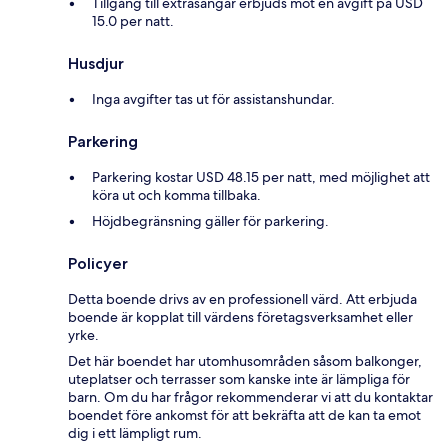
Tillgång till extrasängar erbjuds mot en avgift på USD
15.0 per natt.
Husdjur
Inga avgifter tas ut för assistanshundar.
Parkering
Parkering kostar USD 48.15 per natt, med möjlighet att
köra ut och komma tillbaka.
Höjdbegränsning gäller för parkering.
Policyer
Detta boende drivs av en professionell värd. Att erbjuda
boende är kopplat till värdens företagsverksamhet eller
yrke.
Det här boendet har utomhusområden såsom balkonger,
uteplatser och terrasser som kanske inte är lämpliga för
barn. Om du har frågor rekommenderar vi att du kontaktar
boendet före ankomst för att bekräfta att de kan ta emot
dig i ett lämpligt rum.