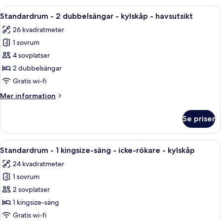
-
2
Öppna
Ett hotellrum med två sängar, en sittg
kylskåp
7
dubbelsängar
Standardrum - 2 dubbelsängar - kylskåp - havsutsikt
alla
-
26 kvadratmeter
icke-
foton
rökare
1 sovrum
för
-
Standardrum
4 sovplatser
kylskåp
-
2 dubbelsängar
2
Gratis wi-fi
dubbelsängar
Mer
Mer information
-
information
kylskåp
om
Se priser
Standardrum
-
-
havsutsikt
2
Öppna
Ett hotellrum med en stor säng, två sän
6
dubbelsängar
Standardrum - 1 kingsize-säng - icke-rökare - kylskåp
alla
-
24 kvadratmeter
kylskåp
foton
-
1 sovrum
för
havsutsikt
Standardrum
2 sovplatser
-
1 kingsize-säng
1
Gratis wi-fi