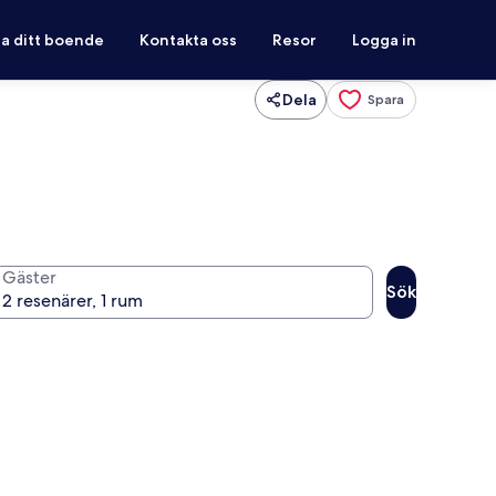
ra ditt boende
Kontakta oss
Resor
Logga in
Dela
Spara
Gäster
Sök