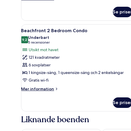
information
om
Se prise
Studiosvit
-
mot
Öppna
Ett semesterhotell vid strande
9
vattnet
Beachfront 2 Bedroom Condo
alla
Underbart
foton
9,2
9,2 av 10
(5 recensioner)
5 recensioner
för
Utsikt mot havet
Beachfront
121 kvadratmeter
2
6 sovplatser
Bedroom
1 kingsize-säng, 1 queensize-säng och 2 enkelsängar
Condo
Gratis wi-fi
Mer
Mer information
information
om
Se prise
Beachfront
2
Bedroom
Liknande boenden
Condo