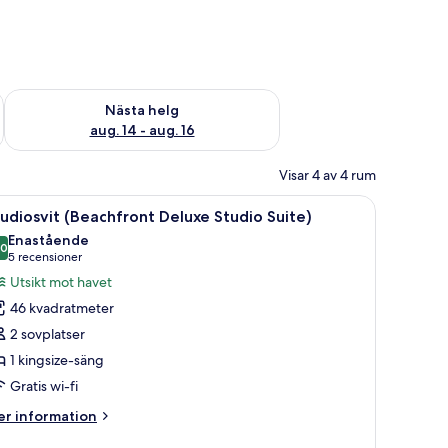
är helgen aug. 7 - aug. 9
Kontrollera tillgängligheten för nästa helg aug. 14 - aug. 16
Nästa helg
aug. 14 - aug. 16
Visar 4 av 4 rum
jer, en soffa, en takfläkt och utsikt över havet.
ppna
Ett modernt badrum med badkar, en stor speg
6
udiosvit (Beachfront Deluxe Studio Suite)
la
Enastående
oton
,0
10,0 av 10
(5 recensioner)
5 recensioner
ör
Utsikt mot havet
tudiosvit
46 kvadratmeter
Beachfront
2 sovplatser
eluxe
1 kingsize-säng
tudio
Gratis wi-fi
uite)
er
r information
formation