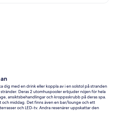
ta
man
dig med en drink eller koppla av i en solstol på stranden
tränder. Deras 2 utomhuspooler erbjuder nöjen för hela
sage, ansiktsbehandlingar och kroppsskrubb på deras spa.
ost och middag. Det finns även en bar/lounge och ett
/terrasser och LED-tv. Andra resenärer uppskattar den