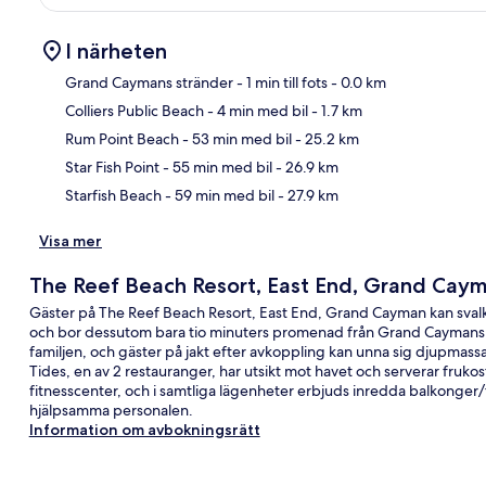
I närheten
Grand Caymans stränder
- 1 min till fots
- 0.0 km
Colliers Public Beach
- 4 min med bil
- 1.7 km
Kar
Rum Point Beach
- 53 min med bil
- 25.2 km
Star Fish Point
- 55 min med bil
- 26.9 km
Starfish Beach
- 59 min med bil
- 27.9 km
Visa mer
The Reef Beach Resort, East End, Grand Cay
Gäster på The Reef Beach Resort, East End, Grand Cayman kan svalka 
och bor dessutom bara tio minuters promenad från Grand Caymans s
familjen, och gäster på jakt efter avkoppling kan unna sig djupmas
Tides, en av 2 restauranger, har utsikt mot havet och serverar fruk
fitnesscenter, och i samtliga lägenheter erbjuds inredda balkonger
hjälpsamma personalen.
Information om avbokningsrätt