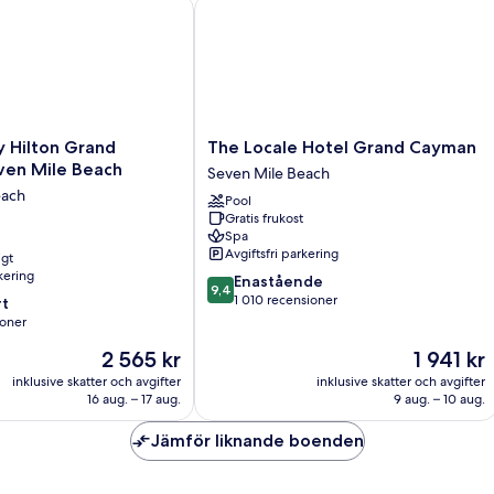
ilton Grand Cayman Seven Mile Beach
The Locale Hotel Grand Cayman
The
 Hilton Grand
The Locale Hotel Grand Cayman
Locale
en Mile Beach
Seven Mile Beach
Hotel
each
Pool
Grand
Gratis frukost
Cayman
Spa
Seven
Avgiftsfri parkering
igt
Mile
rkering
9.4
Enastående
Beach
9,4
av
1 010 recensioner
t
10,
ioner
Enastående,
Priset
Priset
2 565 kr
1 941 kr
1 010 recensioner
är
är
er
inklusive skatter och avgifter
inklusive skatter och avgifter
2 565 kr
1 941 kr
16 aug. – 17 aug.
9 aug. – 10 aug.
Jämför liknande boenden