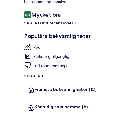
hjälpsamma personalen.
Recensioner
Mycket bra
8,4
8,4 av 10,
Se alla 1 084 recensioner
På stranden, 
Populära bekvämligheter
Pool
Parkering tillgänglig
Luftkonditionering
Visa alla
Främsta bekvämligheter
(12)
Känn dig som hemma
(6)