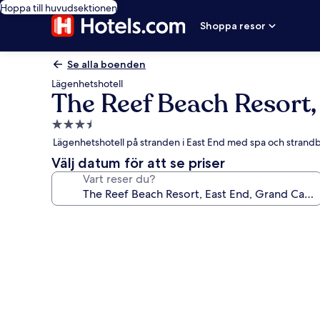
Hoppa till huvudsektionen
Shoppa resor
Se alla boenden
Lägenhetshotell
The Reef Beach Resort
3.5-
stjärnigt
Lägenhetshotell på stranden i East End med spa och strand
boende
Välj datum för att se priser
Vart reser du?
Fotogalleri
för
The
Reef
Beach