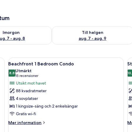
atum
llgängligheten för imorgon aug. 7 - aug. 8
Kontrollera tillgängligheten för den h
Imorgon
Till helgen
ug. 7 - aug. 8
aug. 7 - aug. 9
fläkt, utsikt över havet, en stol och ett nattduksbord med en lampa.
Öppna
Ett vardagsrum med en tv, randiga fåtöl
Ö
8
Beachfront 1 Bedroom Condo
St
alla
al
Utmärkt
foton
8,8
f
10
8,8 av 10
(15 recensioner)
15 recensioner
för
f
Utsikt mot havet
Beachfront
S
88 kvadratmeter
1
(
4 sovplatser
Bedroom
D
1 kingsize-säng och 2 enkelsängar
Condo
S
Gratis wi-fi
S
Mer
M
Mer information
Me
information
in