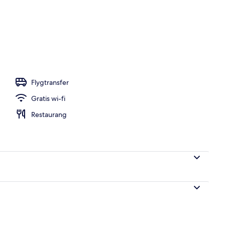
vit sandstrand, solstolar och strandhanddukar
Flygtransfer
Gratis wi-fi
Restaurang