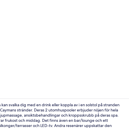
Idrottsanlä
an svalka dig med en drink eller koppla av i en solstol på stranden
Caymans stränder. Deras 2 utomhuspooler erbjuder nöjen för hela
g djupmassage, ansiktsbehandlingar och kroppsskrubb på deras spa.
På stranden,
erar frukost och middag. Det finns även en bar/lounge och ett
balkonger/terrasser och LED-tv. Andra resenärer uppskattar den