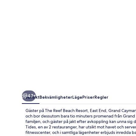
Resort,
East
End,
Grand
Cayman
47+
Översikt
Bekvämligheter
Läge
Priser
Regler
Gäster på The Reef Beach Resort, East End, Grand Cayman k
och bor dessutom bara tio minuters promenad från Grand 
familjen, och gäster på jakt efter avkoppling kan unna si
Tides, en av 2 restauranger, har utsikt mot havet och serv
fitnesscenter, och i samtliga lägenheter erbjuds inredda 