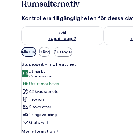
Rumsalternativ
Kontrollera tillgängligheten för dessa d
Kontrollera tillgängligheten för ikväll aug. 6 - aug. 7
Kontrollera ti
Ikväll
aug. 6 - aug. 7
a
Tillgängliga
Alla rum
1 säng
3+ sängar
filter
Öppna
Ett sovrum med en säng, en tak
för
7
Studiosvit - mot vattnet
alla
rum
Utmärkt
foton
8,6
8,6 av 10
(26 recensioner)
26 recensioner
för
Utsikt mot havet
Studiosvit
42 kvadratmeter
-
1 sovrum
mot
2 sovplatser
vattnet
1 kingsize-säng
Gratis wi-fi
Mer
Mer information