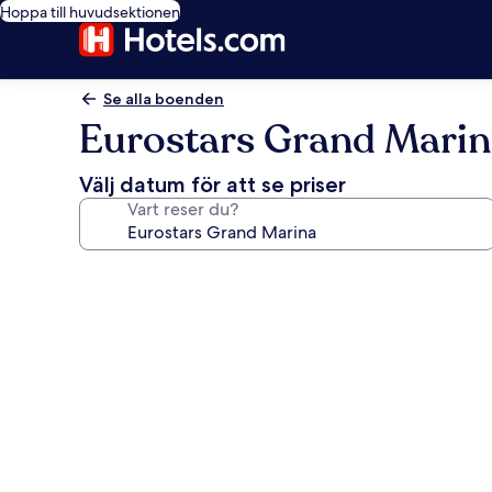
Hoppa till huvudsektionen
Se alla boenden
Eurostars Grand Mari
Välj datum för att se priser
Vart reser du?
Fotogalleri
för
Eurostars
Grand
Marina