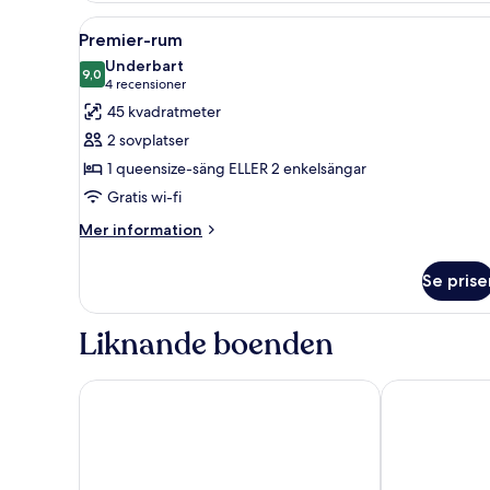
Öppna
Ett hotellrum med en stor säng
9
Premier-rum
alla
Underbart
foton
9,0
9,0 av 10
(4 recensioner)
4 recensioner
för
45 kvadratmeter
Premier-
2 sovplatser
rum
1 queensize-säng ELLER 2 enkelsängar
Gratis wi-fi
Mer
Mer information
information
om
Se prise
Premier-
rum
Liknande boenden
Nobu Hotel Barcelona
InterContinen