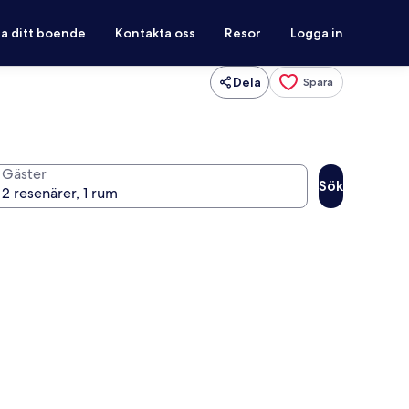
ra ditt boende
Kontakta oss
Resor
Logga in
Dela
Spara
Gäster
Sök