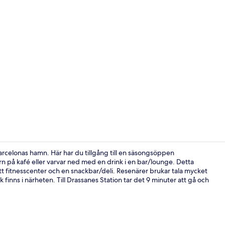
Frukost, lun
arcelonas hamn. Här har du tillgång till en säsongsöppen
rn på kafé eller varvar ned med en drink i en bar/lounge. Detta
, ett fitnesscenter och en snackbar/deli. Resenärer brukar tala mycket
En säsongs
finns i närheten. Till Drassanes Station tar det 9 minuter att gå och