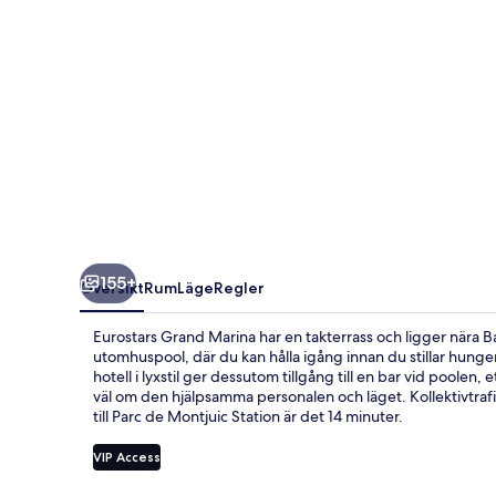
155+
Översikt
Rum
Läge
Regler
Eurostars Grand Marina har en takterrass och ligger nära B
utomhuspool, där du kan hålla igång innan du stillar hunge
hotell i lyxstil ger dessutom tillgång till en bar vid poolen
väl om den hjälpsamma personalen och läget. Kollektivtrafik 
till Parc de Montjuic Station är det 14 minuter.
VIP Access