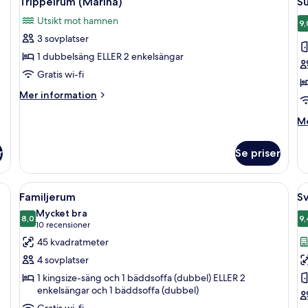
Trippelrum (Marina)
Su
alla
al
staden
Utsikt mot hamnen
foton
f
9,
3 sovplatser
för
f
Trippelrum
S
1 dubbelsäng ELLER 2 enkelsängar
(Marina)
r
Gratis wi-fi
-
Mer
Mer information
h
information
om
M
Me
Trippelrum
in
(Marina)
o
r
Se priser
Su
r
-
chavdelning med glasväggar, en tvättställsmöbel med två handfat och en s
Öppna
Ett hotellrum med två sängar, ett skri
Ö
4
ha
Familjerum
Sv
alla
al
Mycket bra
foton
8,0
f
9,
8,0 av 10
(10 recensioner)
10 recensioner
för
f
45 kvadratmeter
Familjerum
Sv
4 sovplatser
C
1 kingsize-säng och 1 bäddsoffa (dubbel) ELLER 2
(
enkelsängar och 1 bäddsoffa (dubbel)
Gratis wi-fi