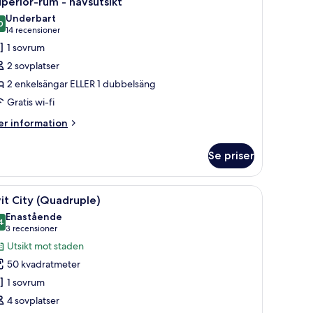
perior-rum - havsutsikt
la
Underbart
oton
0
9,0 av 10
(14 recensioner)
14 recensioner
ör
1 sovrum
uperior-
2 sovplatser
um
2 enkelsängar ELLER 1 dubbelsäng
Gratis wi-fi
avsutsikt
er
r information
formation
m
Se priser
perior-
um
tor spegel.
vbord, en stol, en TV och en garderob.
ppna
Ett modernt vardagsrum med en soffa, två fåtöl
5
vsutsikt
it City (Quadruple)
la
Enastående
oton
4
9,4 av 10
(3 recensioner)
3 recensioner
ör
Utsikt mot staden
it
50 kvadratmeter
ity
1 sovrum
Quadruple)
4 sovplatser