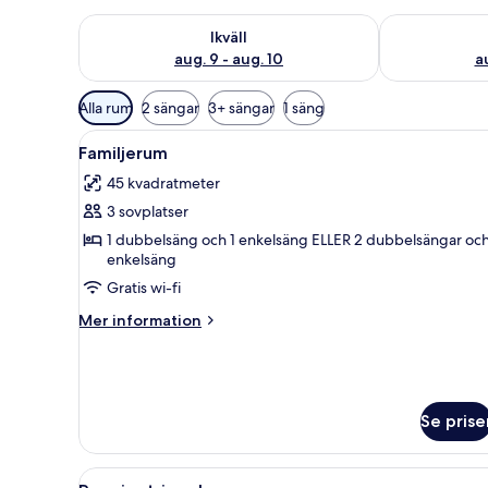
Kontrollera tillgängligheten för ikväll aug. 9 - aug. 1
Kontrollera ti
Ikväll
aug. 9 - aug. 10
au
Tillgängliga
Alla rum
2 sängar
3+ sängar
1 säng
filter
Öppna
Ett hotellrum med två sängar, e
för
4
Familjerum
alla
rum
45 kvadratmeter
foton
3 sovplatser
för
Familjerum
1 dubbelsäng och 1 enkelsäng ELLER 2 dubbelsängar och
enkelsäng
Gratis wi-fi
Mer
Mer information
information
om
Familjerum
Se prise
Öppna
Ett hotellrum med ett stort f
3