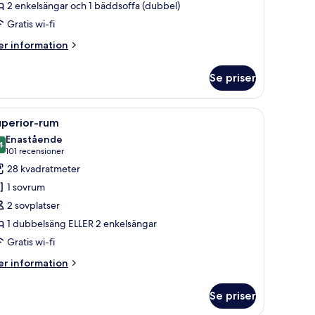
2 enkelsängar och 1 bäddsoffa (dubbel)
Gratis wi-fi
er
r information
formation
m
Se priser
it
ty
uadruple)
rd med en dator, en stol, en bänk och en soffa.
ppna
Sängtillbehör av högsta kvalitet och minibar
3
uperior-rum
la
Enastående
oton
4
9,4 av 10
(101 recensioner)
101 recensioner
ör
28 kvadratmeter
uperior-
1 sovrum
um
2 sovplatser
1 dubbelsäng ELLER 2 enkelsängar
Gratis wi-fi
er
r information
formation
m
Se priser
perior-
um