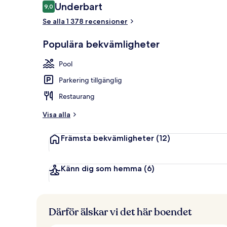
Recensioner
Underbart
9,0
9,0 av 10,
Veranda
Se alla 1 378 recensioner
Populära bekvämligheter
Pool
Parkering tillgänglig
Restaurang
Visa alla
Främsta bekvämligheter
(12)
Känn dig som hemma
(6)
Därför älskar vi det här boendet