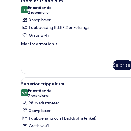
Premier trippelrum
alla
Enastående
foton
10,0
10,0 av 10
(2 recensioner)
2 recensioner
för
3 sovplatser
Premier
1 dubbelsäng ELLER 2 enkelsängar
trippelrum
Gratis wi-fi
Mer
Mer information
information
om
Premier
trippelrum
Se prise
Öppna
Ett modernt badrum med en dus
1
Superior trippelrum
alla
Enastående
foton
9,6
9,6 av 10
(7 recensioner)
7 recensioner
för
28 kvadratmeter
Superior
3 sovplatser
trippelrum
1 dubbelsäng och 1 bäddsoffa (enkel)
Gratis wi-fi