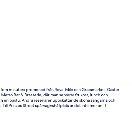
Frukost, lun
ra fem minuters promenad från Royal Mile och Grassmarket. Gäster
å Metro Bar & Brasserie, där man serverar frukost, lunch och
och en bastu. Andra resenärer uppskattar de sköna sängarna och
Inomhuspoo
 Till Princes Street spårvagnshållplats är det inte mer än 11