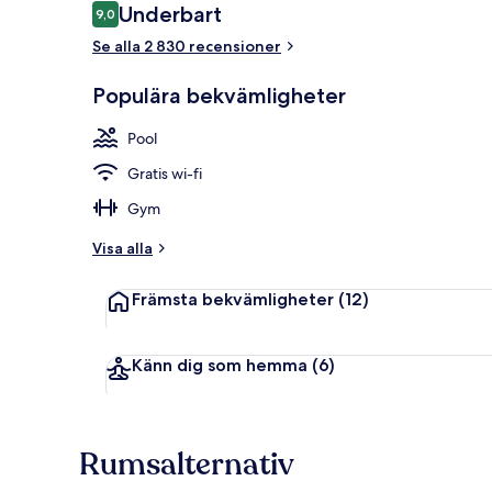
Recensioner
Underbart
9,0
9,0 av 10,
Utsikt från 
Se alla 2 830 recensioner
Populära bekvämligheter
Pool
Gratis wi-fi
Gym
Visa alla
Främsta bekvämligheter
(12)
Känn dig som hemma
(6)
Rumsalternativ