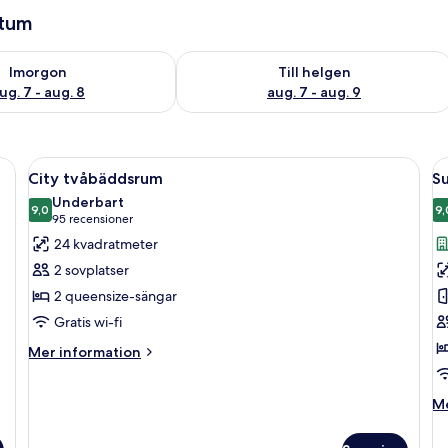
atum
llgängligheten för imorgon aug. 7 - aug. 8
Kontrollera tillgängligheten för den h
Imorgon
Till helgen
ug. 7 - aug. 8
aug. 7 - aug. 9
 ett skrivbord, en stol och utsikt över staden genom fönstret.
Öppna
Ett hotellrum med två sängar, ett skri
Ö
8
City tvåbäddsrum
Su
alla
al
Underbart
foton
9,0
f
9,
9,0 av 10
(95 recensioner)
95 recensioner
för
f
24 kvadratmeter
City
S
2 sovplatser
tvåbäddsrum
r
2 queensize-sängar
-
Gratis wi-fi
1
k
Mer
Mer information
information
s
om
M
Me
City
in
tvåbäddsrum
o