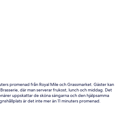
ta
nuters promenad från Royal Mile och Grassmarket. Gäster kan
 Brasserie, där man serverar frukost, lunch och middag. Det
esenärer uppskattar de sköna sängarna och den hjälpsamma
vagnshållplats är det inte mer än 11 minuters promenad.