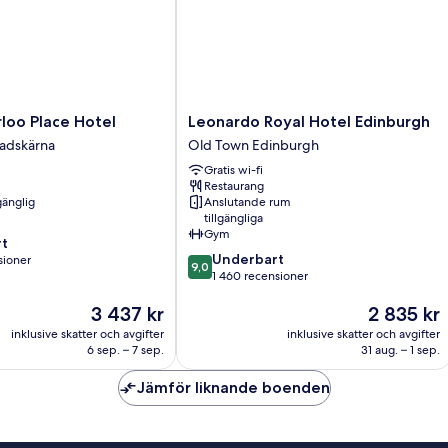
Leonardo
loo Place Hotel
Leonardo Royal Hotel Edinburgh
Royal
tadskärna
Old Town Edinburgh
Hotel
Gratis wi-fi
Edinburgh
Restaurang
Old
gänglig
Anslutande rum
Town
tillgängliga
Edinburgh
Gym
t
9.0
Underbart
sioner
9,0
av
1 460 recensioner
10,
Priset
Priset
3 437 kr
2 835 kr
Underbart,
oner
är
är
1 460 recensioner
inklusive skatter och avgifter
inklusive skatter och avgifter
3 437 kr
2 835 kr
6 sep. – 7 sep.
31 aug. – 1 sep.
Jämför liknande boenden