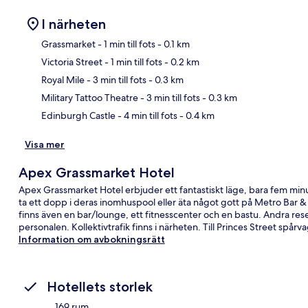
I närheten
Grassmarket
- 1 min till fots
- 0.1 km
Victoria Street
- 1 min till fots
- 0.2 km
Kar
Royal Mile
- 3 min till fots
- 0.3 km
Military Tattoo Theatre
- 3 min till fots
- 0.3 km
Edinburgh Castle
- 4 min till fots
- 0.4 km
Visa mer
Apex Grassmarket Hotel
Apex Grassmarket Hotel erbjuder ett fantastiskt läge, bara fem mi
ta ett dopp i deras inomhuspool eller äta något gott på Metro Bar &
finns även en bar/lounge, ett fitnesscenter och en bastu. Andra r
personalen. Kollektivtrafik finns i närheten. Till Princes Street spår
Information om avbokningsrätt
Hotellets storlek
169 rum