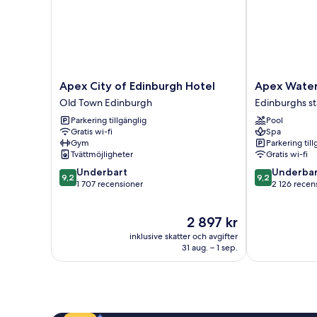
Apex
Apex
Apex City of Edinburgh Hotel
Apex Water
City
Waterloo
Old Town Edinburgh
Edinburghs s
of
Place
Parkering tillgänglig
Pool
Edinburgh
Hotel
Gratis wi-fi
Spa
Hotel
Edinburghs
Gym
Parkering till
Old
stadskärna
Tvättmöjligheter
Gratis wi-fi
Town
9.2
9.2
Underbart
Underbar
Edinburgh
9,2
9,2
av
av
1 707 recensioner
2 126 recen
10,
10,
Underbart,
Underbart,
Priset
2 897 kr
1 707 recensioner
2 126 recensi
är
inklusive skatter och avgifter
2 897 kr
31 aug. – 1 sep.