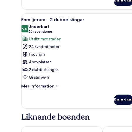
Se prise
Öppna
Ett hotellrum med en stor säng,
8
Familjerum - 2 dubbelsängar
alla
Underbart
foton
9,0
9,0 av 10
(56 recensioner)
56 recensioner
för
Utsikt mot staden
Familjerum
24 kvadratmeter
-
1 sovrum
2
4 sovplatser
dubbelsängar
2 dubbelsängar
Gratis wi-fi
Mer
Mer information
information
om
Se prise
Familjerum
-
2
Liknande boenden
dubbelsängar
Apex City of Edinburgh Hotel
Apex Waterlo