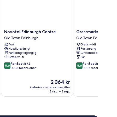
Novotel
Grassmarket
Novotel Edinburgh Centre
Grassmarket hotel
Edinburgh
hotel
Old Town Edinburgh
Old Town Edinburgh
Centre
Old
Pool
Gratis wi-fi
Old
Town
Husdjursvänligt
Restaurang
Town
Edinburgh
Parkering tillgänglig
Luftkonditionering
Edinburgh
Gratis wi-fi
Bar
8.6
8.6
Fantastiskt
Fantastiskt
8,6
8,6
av
av
1 008 recensioner
1 007 recensioner
10,
10,
Fantastiskt,
Fantastiskt,
Priset
2 364 kr
1 008 recensioner
1 007 recensioner
är
inklusive skatter och avgifter
inklusive s
2 364 kr
2 sep. – 3 sep.