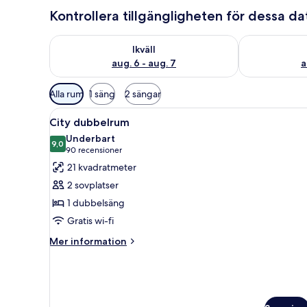
Kontrollera tillgängligheten för dessa d
Kontrollera tillgängligheten för ikväll aug. 6 - aug. 7
Kontrollera ti
Ikväll
aug. 6 - aug. 7
a
Tillgängliga
Alla rum
1 säng
2 sängar
filter
Öppna
Ett hotellrum med en stor säng,
för
7
City dubbelrum
alla
rum
Underbart
foton
9,0
9,0 av 10
(90 recensioner)
90 recensioner
för
21 kvadratmeter
City
2 sovplatser
dubbelrum
1 dubbelsäng
Gratis wi-fi
Mer
Mer information
information
om
City
dubbelrum