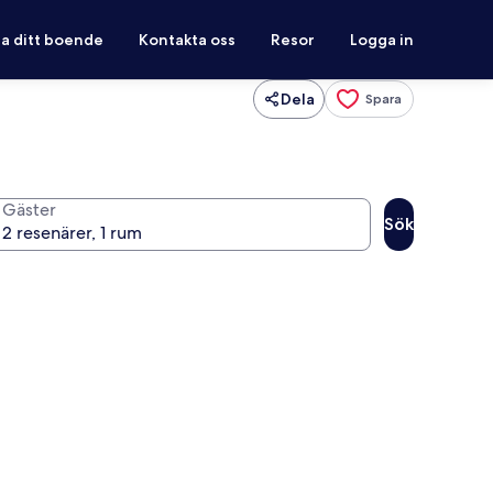
ra ditt boende
Kontakta oss
Resor
Logga in
Dela
Spara
Gäster
Sök