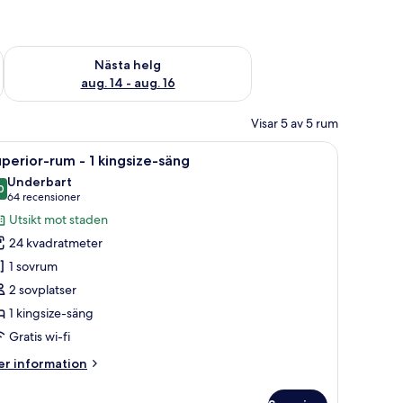
är helgen aug. 7 - aug. 9
Kontrollera tillgängligheten för nästa helg aug. 14 - aug. 16
Nästa helg
aug. 14 - aug. 16
Visar 5 av 5 rum
vbord med en tv, en stol och inramade tavlor på väggen.
ppna
Ett hotellrum med en säng, en tv, en inramad t
8
perior-rum - 1 kingsize-säng
la
Underbart
oton
0
9,0 av 10
(64 recensioner)
64 recensioner
ör
Utsikt mot staden
uperior-
24 kvadratmeter
um
1 sovrum
2 sovplatser
1 kingsize-säng
ingsize-
äng
Gratis wi-fi
er
r information
formation
m