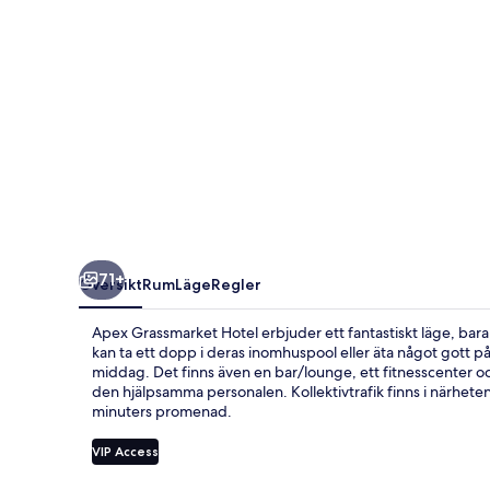
71+
Översikt
Rum
Läge
Regler
Apex Grassmarket Hotel erbjuder ett fantastiskt läge, ba
kan ta ett dopp i deras inomhuspool eller äta något gott p
middag. Det finns även en bar/lounge, ett fitnesscenter 
den hjälpsamma personalen. Kollektivtrafik finns i närheten.
minuters promenad.
VIP Access