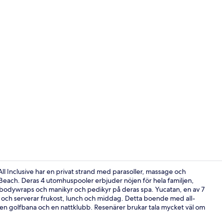
Property vi
All Inclusive har en privat strand med parasoller, massage och
l Beach. Deras 4 utomhuspooler erbjuder nöjen för hela familjen,
 bodywraps och manikyr och pedikyr på deras spa. Yucatan, en av 7
Privat stran
mi och serverar frukost, lunch och middag. Detta boende med all-
r, en golfbana och en nattklubb. Resenärer brukar tala mycket väl om