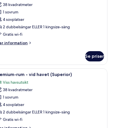
remium-
38 kvadratmeter
um
1 sovrum
4 sovplatser
id
2 dubbelsängar ELLER 1 kingsize-säng
avet
Superior)
Gratis wi-fi
er
r information
formation
m
Se priser
emium-
um
a, en fåtölj, ett litet bord och en balkong med utsikt över havet.
ppna
Ett hotellrum med en stor säng, en soffa, en f
15
d
emium-rum - vid havet (Superior)
la
vet
Viss havsutsikt
uperior)
oton
38 kvadratmeter
ör
remium-
1 sovrum
um
4 sovplatser
2 dubbelsängar ELLER 1 kingsize-säng
id
Gratis wi-fi
avet
er
r information