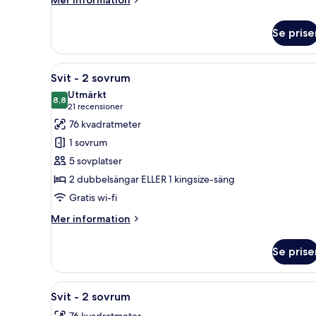
(Superior)
information
om
Se prise
Premium-
rum
-
Öppna
Ett hotellrum med en stor säng
8
vid
Svit - 2 sovrum
alla
havet
Utmärkt
(Superior)
foton
8,8
8,8 av 10
(21 recensioner)
21 recensioner
för
76 kvadratmeter
Svit
1 sovrum
-
5 sovplatser
2
2 dubbelsängar ELLER 1 kingsize-säng
sovrum
Gratis wi-fi
Mer
Mer information
information
om
Se prise
Svit
-
2
Öppna
Ett hotellrum med en stor säng
8
sovrum
Svit - 2 sovrum
alla
76 kvadratmeter