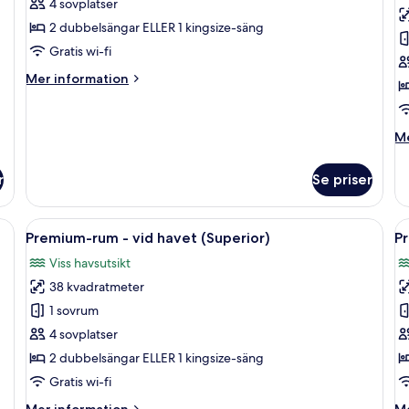
Premium-
P
4 sovplatser
rum
r
2 dubbelsängar ELLER 1 kingsize-säng
(Superior
-
Gratis wi-fi
2+2)
v
Mer
Mer information
h
information
(
om
Premium-
M
Me
rum
in
(Superior
o
2+2)
r
Se priser
Pr
r
-
 en soffa, en fåtölj, ett litet bord och en balkong med utsikt över havet.
Öppna
Ett hotellrum med en stor säng, en soff
Ö
15
vi
Premium-rum - vid havet (Superior)
Pr
alla
al
ha
Viss havsutsikt
foton
(S
f
38 kvadratmeter
för
f
Premium-
P
1 sovrum
rum
r
4 sovplatser
-
-
2 dubbelsängar ELLER 1 kingsize-säng
vid
v
Gratis wi-fi
havet
h
Mer
M
Mer information
Me