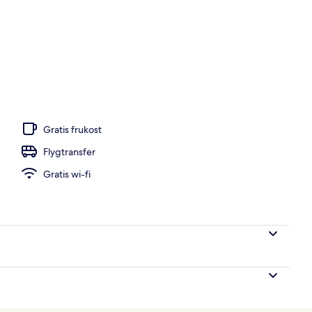
er, parasoller och solstolar
Gratis frukost
Flygtransfer
Gratis wi-fi