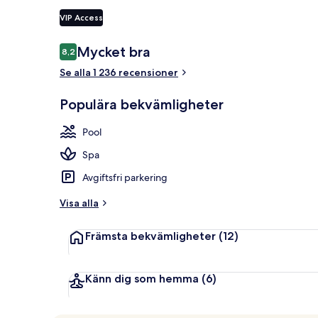
VIP Access
4 utomhuspool
Recensioner
Mycket bra
8,2
8,2 av 10,
Se alla 1 236 recensioner
Populära bekvämligheter
Pool
Spa
Avgiftsfri parkering
Visa alla
Främsta bekvämligheter
(12)
Känn dig som hemma
(6)