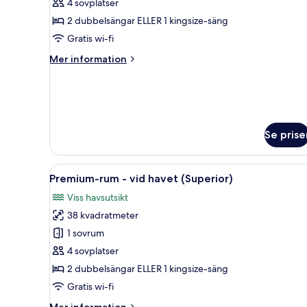
Premium-
4 sovplatser
rum
2 dubbelsängar ELLER 1 kingsize-säng
(Superior
Gratis wi-fi
2+2)
Mer
Mer information
information
om
Premium-
rum
(Superior
2+2)
Se prise
Öppna
Ett hotellrum med en stor säng,
15
Premium-rum - vid havet (Superior)
alla
Viss havsutsikt
foton
38 kvadratmeter
för
Premium-
1 sovrum
rum
4 sovplatser
-
2 dubbelsängar ELLER 1 kingsize-säng
vid
Gratis wi-fi
havet
Mer
Mer information