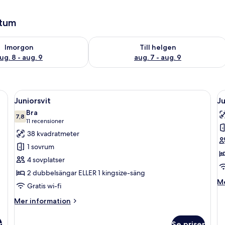
atum
llgängligheten för imorgon aug. 8 - aug. 9
Kontrollera tillgängligheten för den h
Imorgon
Till helgen
ug. 8 - aug. 9
aug. 7 - aug. 9
 ett skrivbord, en stol, en takfläkt och ett fönster med gardiner.
Öppna
Ett hotellrum med en stor säng, ett skr
Ö
9
Juniorsvit
Ju
alla
al
Bra
foton
7,8
f
7,8 av 10
(11 recensioner)
11 recensioner
för
f
38 kvadratmeter
Juniorsvit
J
1 sovrum
4 sovplatser
2 dubbelsängar ELLER 1 kingsize-säng
M
Me
Gratis wi-fi
in
o
Mer
Mer information
Ju
information
om
r
Se priser