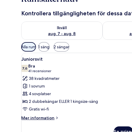
Kontrollera tillgängligheten för dessa d
Kontrollera tillgängligheten för ikväll aug. 7 - aug. 8
Kontrollera ti
Ikväll
aug. 7 - aug. 8
a
Tillgängliga
Alla rum
1 säng
2 sängar
filter
Öppna
Ett hotellrum med en stor säng,
för
9
Juniorsvit
alla
rum
Bra
foton
7,6
7,6 av 10
(41 recensioner)
41 recensioner
för
38 kvadratmeter
Juniorsvit
1 sovrum
4 sovplatser
2 dubbelsängar ELLER 1 kingsize-säng
Gratis wi-fi
Mer
Mer information
information
om
Se prise