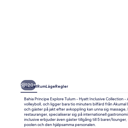
-
Hyatt
Inclusive
Collection
-
All
Inclusive
120+
Översikt
Rum
Läge
Regler
Bahia Principe Explore Tulum - Hyatt Inclusive Collection - 
volleyboll, och ligger bara tio minuters bilfärd från Akuma
och gäster på jakt efter avkoppling kan unna sig massage,
restauranger, specialiserar sig på internationell gastrono
inclusive erbjuder även gäster tillgång till 5 barer/lounge
poolen och den hjälpsamma personalen.