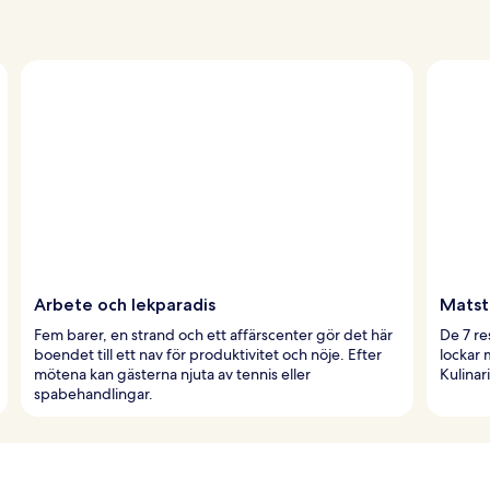
Arbete och lekparadis
Matst
Fem barer, en strand och ett affärscenter gör det här
De 7 re
boendet till ett nav för produktivitet och nöje. Efter
lockar 
mötena kan gästerna njuta av tennis eller
Kulinar
spabehandlingar.