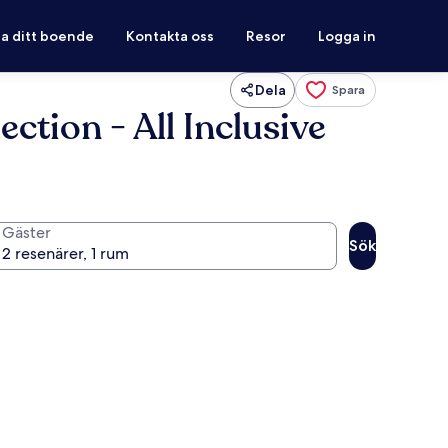
ra ditt boende
Kontakta oss
Resor
Logga in
Dela
Spara
ction - All Inclusive
Gäster
Sök