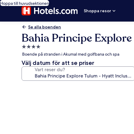
Hoppa till huvudsektionen
Shoppa resor
Se alla boenden
Bahia Principe Explore 
4.0-
stjärnigt
Boende på stranden i Akumal med golfbana och spa
boende
Välj datum för att se priser
Vart reser du?
Fotogalleri
för
Bahia
Principe
Explore
Tulum