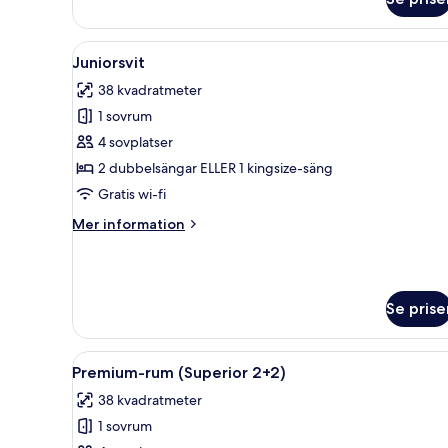
Juniorsvit
Öppna
Ett hotellrum med en stor säng,
9
Juniorsvit
alla
38 kvadratmeter
foton
1 sovrum
för
Juniorsvit
4 sovplatser
2 dubbelsängar ELLER 1 kingsize-säng
Gratis wi-fi
Mer
Mer information
information
om
Juniorsvit
Se prise
Öppna
Ett hotellrum med en soffa, en
13
Premium-rum (Superior 2+2)
alla
38 kvadratmeter
foton
1 sovrum
för