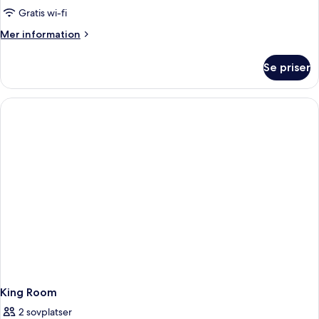
Gratis wi-fi
Mer
Mer information
information
om
Se priser
Room
with
Two
Queen
Beds
King Room
2 sovplatser