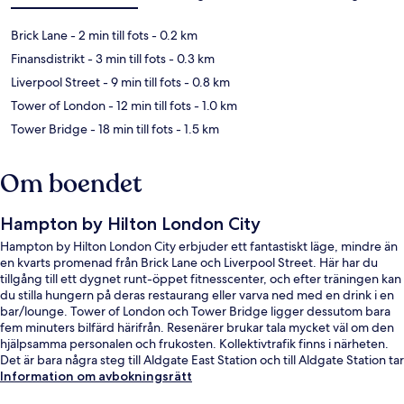
Brick Lane
- 2 min till fots
- 0.2 km
Finansdistrikt
- 3 min till fots
- 0.3 km
Liverpool Street
- 9 min till fots
- 0.8 km
Tower of London
- 12 min till fots
- 1.0 km
Tower Bridge
- 18 min till fots
- 1.5 km
Om boendet
Hampton by Hilton London City
Hampton by Hilton London City erbjuder ett fantastiskt läge, mindre än
en kvarts promenad från Brick Lane och Liverpool Street. Här har du
tillgång till ett dygnet runt-öppet fitnesscenter, och efter träningen kan
du stilla hungern på deras restaurang eller varva ned med en drink i en
bar/lounge. Tower of London och Tower Bridge ligger dessutom bara
fem minuters bilfärd härifrån. Resenärer brukar tala mycket väl om den
hjälpsamma personalen och frukosten. Kollektivtrafik finns i närheten.
Det är bara några steg till Aldgate East Station och till Aldgate Station tar
det 6 minuter att gå.
Information om avbokningsrätt