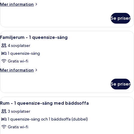
-
Mer
Mer information
1
information
om
queensize-
Se priser
Rum
säng
-
-
1
Öppna
Ett hotellrum med en stor säng, ett sk
9
tillgänglighetsanpassat
queensize-
Familjerum - 1 queensize-säng
alla
säng
4 sovplatser
-
foton
tillgänglighetsanpassat
1 queensize-säng
för
Familjerum
Gratis wi-fi
-
Mer
Mer information
1
information
om
queensize-
Se priser
Familjerum
säng
-
1
Öppna
Ett hotellrum med två sängar, ett skriv
8
queensize-
Rum - 1 queensize-säng med bäddsoffa
alla
säng
3 sovplatser
foton
1 queensize-säng och 1 bäddsoffa (dubbel)
för
Rum
Gratis wi-fi