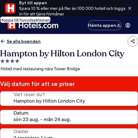
Byt till appen
Spara 10 % eller mer på fler än 100 000 hotell och logga
in för att tjäna förmåner
Hoppa till huvudsektionen
Hämta appen
Se alla boenden
Hampton by Hilton London City
4.0-
stjärnigt
Hotell med restaurang nära Tower Bridge
boende
Välj datum för att se priser
Vart reser du?
Datum
Gäster