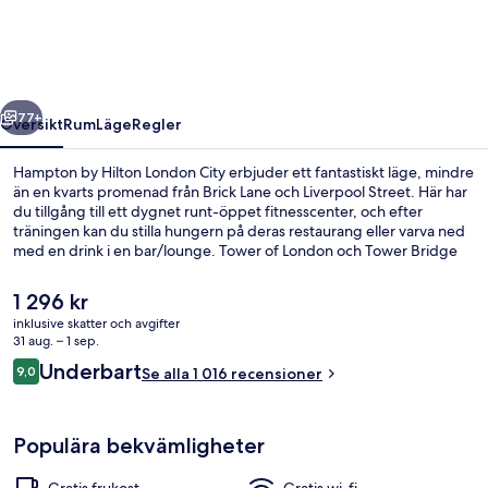
London
City
regående
Nästa
77+
Översikt
Rum
Läge
Regler
Hampton by Hilton London City erbjuder ett fantastiskt läge, mindre
än en kvarts promenad från Brick Lane och Liverpool Street. Här har
du tillgång till ett dygnet runt-öppet fitnesscenter, och efter
träningen kan du stilla hungern på deras restaurang eller varva ned
med en drink i en bar/lounge. Tower of London och Tower Bridge
ligger dessutom bara fem minuters bilfärd härifrån. Resenärer
brukar tala mycket väl om den hjälpsamma personalen och
Det
1 296 kr
frukosten. Kollektivtrafik finns i närheten. Det är bara några steg till
nuvarande
inklusive skatter och avgifter
Aldgate East Station och till Aldgate Station tar det 6 minuter att gå.
priset
31 aug. – 1 sep.
Lobby
är
Recensioner
Underbart
9,0
Se alla 1 016 recensioner
1 296 kr
9,0 av 10,
Populära bekvämligheter