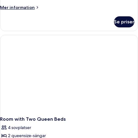
-
Mer
Mer information
1
information
queensize-
om
Se priser
Superior-
säng
rum
-
1
queensize-
säng
Room with Two Queen Beds
4 sovplatser
2 queensize-sängar