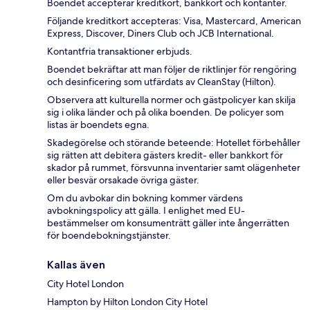
Boendet accepterar kreditkort, bankkort och kontanter.
Följande kreditkort accepteras: Visa, Mastercard, American
Express, Discover, Diners Club och JCB International.
Kontantfria transaktioner erbjuds.
Boendet bekräftar att man följer de riktlinjer för rengöring
och desinficering som utfärdats av CleanStay (Hilton).
Observera att kulturella normer och gästpolicyer kan skilja
sig i olika länder och på olika boenden. De policyer som
listas är boendets egna.
Skadegörelse och störande beteende: Hotellet förbehåller
sig rätten att debitera gästers kredit- eller bankkort för
skador på rummet, försvunna inventarier samt olägenheter
eller besvär orsakade övriga gäster.
Om du avbokar din bokning kommer värdens
avbokningspolicy att gälla. I enlighet med EU-
bestämmelser om konsumenträtt gäller inte ångerrätten
för boendebokningstjänster.
Kallas även
City Hotel London
Hampton by Hilton London City Hotel