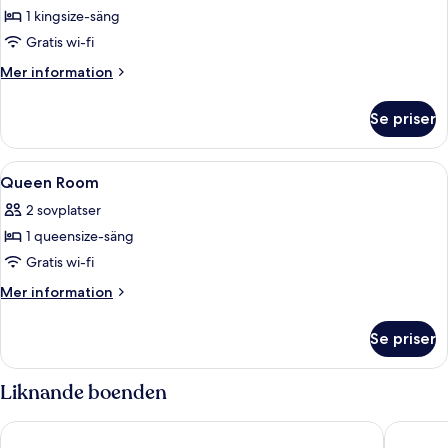
1 kingsize-säng
Gratis wi-fi
Mer
Mer information
information
om
Se priser
King
Room
Öppna
Allergitestade sängkläder, värdeförv
1
Queen Room
alla
2 sovplatser
foton
1 queensize-säng
för
Queen
Gratis wi-fi
Room
Mer
Mer information
information
om
Se priser
Queen
Room
Liknande boenden
Hyatt Place London City East
Holiday 