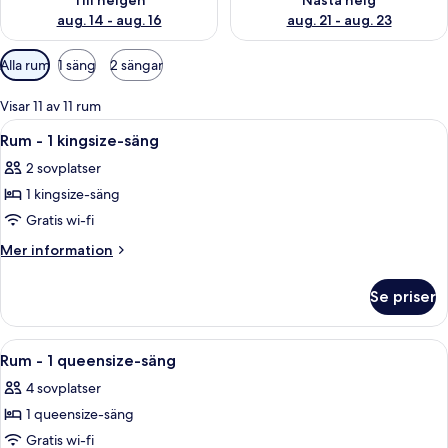
Till helgen
Nästa helg
aug. 14 - aug. 16
aug. 21 - aug. 23
Tillgängliga
Alla rum
1 säng
2 sängar
filter
för
Visar 11 av 11 rum
rum
Öppna
Ett modernt hotellrum med en stor sän
10
Rum - 1 kingsize-säng
alla
2 sovplatser
foton
1 kingsize-säng
för
Rum
Gratis wi-fi
-
Mer
Mer information
1
information
om
kingsize-
Se priser
Rum
säng
-
1
Öppna
Ett hotellrum med två sängar, ett skriv
10
kingsize-
Rum - 1 queensize-säng
alla
säng
4 sovplatser
foton
1 queensize-säng
för
Rum
Gratis wi-fi