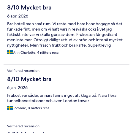
8/10 Mycket bra
6 apr. 2026
Bra hotell men små rum. Vi reste med bara handbagage så det
funkade fint, men om vi haft varsin resväska också vet jag
faktiskt inte var vi skulle göra av dem. Frukosten får godkänt
men inte mer. Otroligt dåligt utbud av bröd och inte så mycket
nyttigheter. Men fräsch frukt och bra kaffe. Supertrevlig
personal, omtänksam och effektiv.
Ann Charlotte, 4 nätters resa
Verifierad recension
8/10 Mycket bra
6 jan. 2026
Frukost var sådär, annars fanns inget att klaga på. Nära flera
tunnelbanestationer och även London tower.
Tommie, 3 nätters resa
Verifierad recension