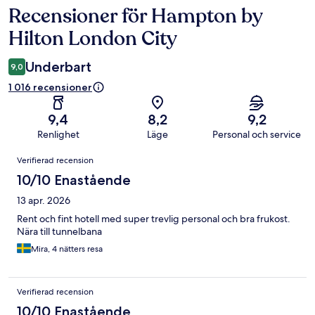
Recensioner för Hampton by
Recensioner
Hilton London City
Underbart
9,0
1 016 recensioner
9,4
8,2
9,2
Renlighet
Läge
Personal och service
Recensioner
Verifierad recension
10/10 Enastående
13 apr. 2026
Rent och fint hotell med super trevlig personal och bra frukost.
Nära till tunnelbana
Mira, 4 nätters resa
Verifierad recension
10/10 Enastående