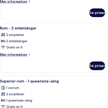
-
Mer
Mer information
1
information
om
queensize-
Se priser
Rum
säng
-
med
1
Öppna
Ett hotellrum med två sängar, ett skri
8
bäddsoffa
queensize-
Rum - 2 enkelsängar
alla
säng
2 sovplatser
med
foton
bäddsoffa
2 enkelsängar
för
Rum
Gratis wi-fi
-
Mer
Mer information
2
information
om
enkelsängar
Se priser
Rum
-
2
Öppna
Superior-rum - 1 queensize-säng | All
1
enkelsängar
Superior-rum - 1 queensize-säng
alla
1 sovrum
foton
2 sovplatser
för
Superior-
1 queensize-säng
rum
Gratis wi-fi