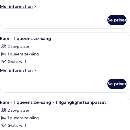
-
Mer
Mer information
1
information
om
queensize-
Se priser
Rum
säng
-
1
Öppna
Ett hotellrum med en stor säng, ett sk
9
queensize-
Rum - 1 queensize-säng
alla
säng
2 sovplatser
foton
1 queensize-säng
för
Rum
Gratis wi-fi
-
Mer
Mer information
1
information
om
queensize-
Se priser
Rum
säng
-
1
Öppna
Ett modernt hotellrum med en stor sän
14
queensize-
Rum - 1 queensize-säng - tillgänglighetsanpassat
alla
säng
2 sovplatser
foton
1 queensize-säng
för
Rum
Gratis wi-fi