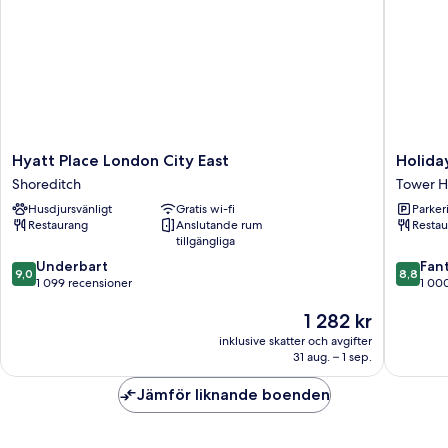
Hyatt
Holiday
Hyatt Place London City East
Holida
Place
Inn
Shoreditch
Tower H
London
London
Husdjursvänligt
Gratis wi-fi
Parkeri
City
-
Restaurang
Anslutande rum
Restau
East
Whitech
tillgängliga
Shoreditch
by
9.0
8.8
Underbart
IHG
Fant
9,0
8,8
av
av
1 099 recensioner
Tower
1 00
10,
10,
Hamlets
Priset
1 282 kr
Underbart,
Fantastis
är
1 099 recensioner
1 000 re
inklusive skatter och avgifter
1 282 kr
31 aug. – 1 sep.
Jämför liknande boenden