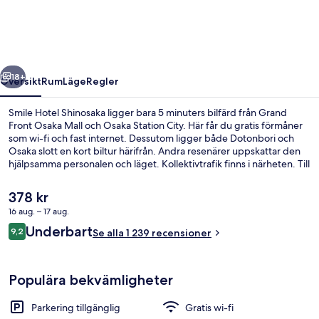
regående
Nästa
18+
Översikt
Rum
Läge
Regler
Smile Hotel Shinosaka ligger bara 5 minuters bilfärd från Grand
Front Osaka Mall och Osaka Station City. Här får du gratis förmåner
som wi-fi och fast internet. Dessutom ligger både Dotonbori och
Osaka slott en kort biltur härifrån. Andra resenärer uppskattar den
hjälpsamma personalen och läget. Kollektivtrafik finns i närheten. Till
Nishinakajima-Minamigata tågstation är det inte mer än 4 minuters
promenad.
Det
378 kr
nuvarande
16 aug. – 17 aug.
priset
Recensioner
Underbart
Exteriör
9,2
är
Se alla 1 239 recensioner
9,2 av 10,
378 kr
Populära bekvämligheter
Parkering tillgänglig
Gratis wi-fi