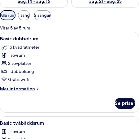
aug. 14 - aug. 16
aug. 21 - aug. 23
Tillgängliga
Alla rum
1 säng
2 sängar
filter
för
Visar 5 av 5 rum
rum
Öppna
Ett hotellrum med en säng, ett skrivbo
7
Basic dubbelrum
alla
15 kvadratmeter
foton
1 sovrum
för
Basic
2 sovplatser
dubbelrum
1 dubbelsäng
Gratis wi-fi
Mer
Mer information
information
om
Se priser
Basic
dubbelrum
Öppna
Ett hotellrum med två sängar, ett skriv
7
Basic tvåbäddsrum
alla
1 sovrum
foton