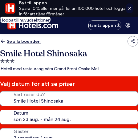
Byt till appen
Spara 10 % eller mer på fler än 100 000 hotell och logga
in för att tjäna förmåner
Hoppa till huvudsektionen
Hämta appen
Se alla boenden
Smile Hotel Shinosaka
3.0-
stjärnigt
Hotell med restaurang nära Grand Front Osaka Mall
boende
Välj datum för att se priser
Vart reser du?
Datum
Gäster