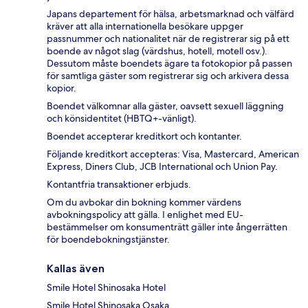
Japans departement för hälsa, arbetsmarknad och välfärd
kräver att alla internationella besökare uppger
passnummer och nationalitet när de registrerar sig på ett
boende av något slag (värdshus, hotell, motell osv.).
Dessutom måste boendets ägare ta fotokopior på passen
för samtliga gäster som registrerar sig och arkivera dessa
kopior.
Boendet välkomnar alla gäster, oavsett sexuell läggning
och könsidentitet (HBTQ+-vänligt).
Boendet accepterar kreditkort och kontanter.
Följande kreditkort accepteras: Visa, Mastercard, American
Express, Diners Club, JCB International och Union Pay.
Kontantfria transaktioner erbjuds.
Om du avbokar din bokning kommer värdens
avbokningspolicy att gälla. I enlighet med EU-
bestämmelser om konsumenträtt gäller inte ångerrätten
för boendebokningstjänster.
Kallas även
Smile Hotel Shinosaka Hotel
Smile Hotel Shinosaka Osaka