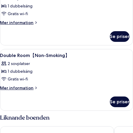
foton
1 dubbelsäng
för
Standard
Gratis wi-fi
Double
Mer
Mer information
Room
information
om
Se priser
Standard
Double
Room
Öppna
Skrivbord, arbetsyta för laptop och 
2
Double Room【Non-Smoking】
alla
2 sovplatser
foton
1 dubbelsäng
för
Double
Gratis wi-fi
Room【Non-
Mer
Mer information
information
Smoking】
om
Se priser
Double
Room【Non-
Smoking】
Liknande boenden
HOTEL MYSTAYS Shin Osaka Conference Center
karaksa 