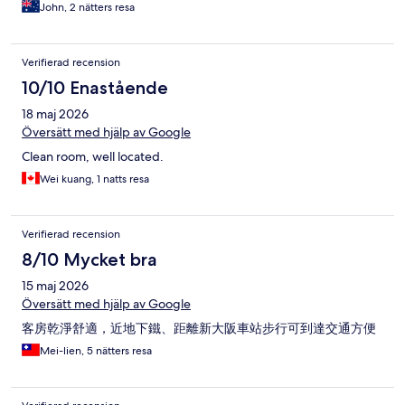
John, 2 nätters resa
Verifierad recension
10/10 Enastående
18 maj 2026
Översätt med hjälp av Google
Clean room, well located.
Wei kuang, 1 natts resa
Verifierad recension
8/10 Mycket bra
15 maj 2026
Översätt med hjälp av Google
客房乾淨舒適，近地下鐵、距離新大阪車站步行可到達交通方便
Mei-lien, 5 nätters resa