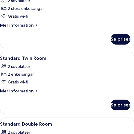
2 sovplatser
för
Basic
2 stora enkelsängar
tvåbäddsrum
Gratis wi-fi
Mer
Mer information
information
om
Se priser
Basic
tvåbäddsrum
Öppna
Ett hotellrum med två sängar, ett skriv
1
Standard Twin Room
alla
2 sovplatser
foton
2 enkelsängar
för
Standard
Gratis wi-fi
Twin
Mer
Mer information
Room
information
om
Se priser
Standard
Twin
Room
Öppna
Ett hotellrum med en säng, ett skrivbor
1
Standard Double Room
alla
2 sovplatser