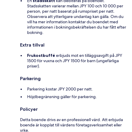
En
stadsskatt
kan debiteras på boendet.
Stadsskatten varierar mellan JPY 100 och 10 000 per
person, per natt baserat på rumspriset per natt.
Observera att ytterligare undantag kan gälla. Om du
vill ha mer information kontaktar du boendet med
informationen i bokningsbekräftelsen du har fått efter
bokning.
Extra tillval
Frukostbuffé
erbjuds mot en tilläggsavgift på JPY
1500 för vuxna och JPY 1500 för barn (ungefärliga
priser).
Parkering
Parkering kostar JPY 2000 per natt.
Höjdbegränsning gäller för parkering.
Policyer
Detta boende drivs av en professionell värd. Att erbjuda
boende är kopplat till värdens företagsverksamhet eller
yrke.