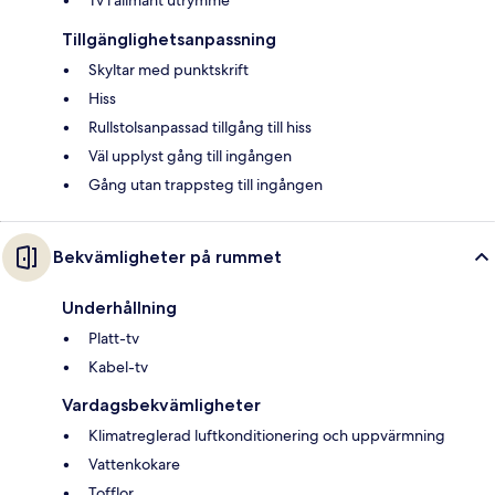
Tv i allmänt utrymme
Tillgänglighetsanpassning
Skyltar med punktskrift
Hiss
Rullstolsanpassad tillgång till hiss
Väl upplyst gång till ingången
Gång utan trappsteg till ingången
Bekvämligheter på rummet
Underhållning
Platt-tv
Kabel-tv
Vardagsbekvämligheter
Klimatreglerad luftkonditionering och uppvärmning
Vattenkokare
Tofflor