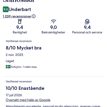
Underbart
9,2
1 239 recensioner
9,4
9,0
9,4
Renlighet
Bekvämligheter
Personal och service
Recensioner
Verifierad recension
8/10 Mycket bra
2 nov. 2025
Läget
Torbjörn, 1 natts resa
Verifierad recension
10/10 Enastående
17 juli 2026
Översätt med hjälp av Google
Atendimento excelente, pessoal muito atencioso, apenas coisas