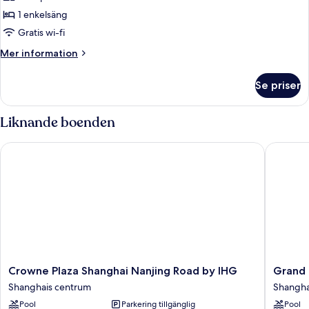
1 enkelsäng
Gratis wi-fi
Mer
Mer information
information
om
Se priser
Standardrum
Liknande boenden
Crowne Plaza Shanghai Nanjing Road by IHG
Grand Ce
Crowne
Grand
Crowne Plaza Shanghai Nanjing Road by IHG
Grand 
Plaza
Central
Shanghais centrum
Shangha
Shanghai
Hotel
Pool
Parkering tillgänglig
Pool
Nanjing
Shangha