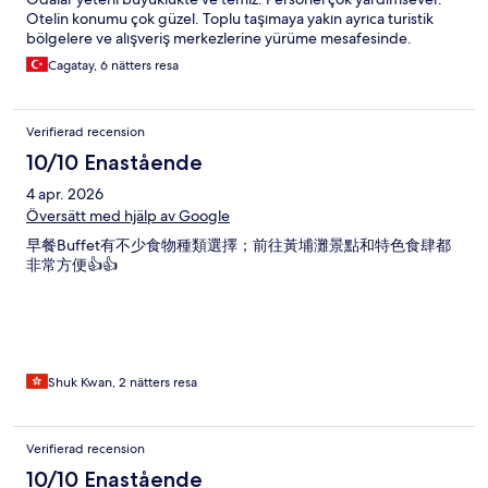
Otelin konumu çok güzel. Toplu taşımaya yakın ayrıca turistik
bölgelere ve alışveriş merkezlerine yürüme mesafesinde.
Cagatay, 6 nätters resa
Verifierad recension
10/10 Enastående
4 apr. 2026
Översätt med hjälp av Google
早餐Buffet有不少食物種類選擇；前往黃埔灘景點和特色食肆都
非常方便👍👍
Shuk Kwan, 2 nätters resa
Verifierad recension
10/10 Enastående