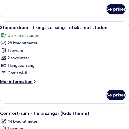
information
om
Se priser
Standardrum
-
1
Öppna
Standardrum - 1 kingsize-säng - utsik
3
kingsize-
Standardrum - 1 kingsize-säng - utsikt mot staden
alla
säng
Utsikt mot staden
foton
28 kvadratmeter
för
Standardrum
1 sovrum
-
2 sovplatser
1
1 kingsize-säng
kingsize-
Gratis wi-fi
säng
Mer
Mer information
-
information
utsikt
om
Se priser
mot
Standardrum
-
staden
1
Öppna
Ett modernt hotellrum med en stor säng
8
kingsize-
Comfort-rum - flera sängar (Kids Theme)
alla
säng
44 kvadratmeter
-
foton
utsikt
1 sovrum