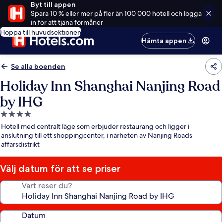
Byt till appen
Spara 10 % eller mer på fler än 100 000 hotell och logga
in för att tjäna förmåner
Hoppa till huvudsektionen
Hämta appen
Se alla boenden
Holiday Inn Shanghai Nanjing Road
by IHG
4.0-
stjärnigt
Hotell med centralt läge som erbjuder restaurang och ligger i
boende
anslutning till ett shoppingcenter, i närheten av Nanjing Roads
affärsdistrikt
Välj datum för att se priser
Vart reser du?
Datum