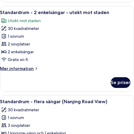
-
2
Öppna
Ett modernt badrum med en marmorski
4
enkelsängar
Standardrum - 2 enkelsängar - utsikt mot staden
alla
Utsikt mot staden
foton
30 kvadratmeter
för
Standardrum
1 sovrum
-
2 sovplatser
2
2 enkelsängar
enkelsängar
Gratis wi-fi
-
Mer
Mer information
utsikt
information
mot
om
Se priser
staden
Standardrum
-
2
Öppna
Standardrum - flera sängar (Nanjing R
1
enkelsängar
Standardrum - flera sängar (Nanjing Road View)
alla
-
30 kvadratmeter
utsikt
foton
mot
1 sovrum
för
staden
Standardrum
3 sovplatser
-
1 kingsize-säng och 1 enkelsäng