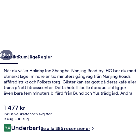
Holiday
Inn
Shanghai
Nanjing
Road
by
regående
Nästa
IHG
121+
Översikt
Rum
Läge
Regler
När du väljer Holiday Inn Shanghai Nanjing Road by IHG bor du med
utmärkt läge, mindre än tio minuters gångväg från Nanjing Roads
affärsdistrikt och Folkets torg. Gäster kan äta gott på deras kafé eller
träna på ett fitnesscenter. Detta hotell i belle époque-stil ligger
även bara fem minuters bilfärd från Bund och Yus trädgård. Andra
resenärer uppskattar den hjälpsamma personalen. Boendet ligger
bara en kort promenad från kollektivtrafik. Till Yuyuan Garden
Det
1 477 kr
station tar det 8 minuter att gå och till East Nanjing Road Station är
nuvarande
inklusive skatter och avgifter
det 9 minuter.
priset
9 aug. – 10 aug.
Exteriör
är
Recensioner
Underbart
9,0
Se alla 385 recensioner
1 477 kr
9,0 av 10,