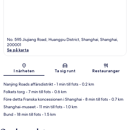
No. 595 Jiujiang Road, Huangpu District, Shanghai, Shanghai,
200001
Se på karta
Karta
I närheten
Ta sig runt
Restauranger
Nanjing Roads affärsdistrikt
- 1 min till fots
- 0.2 km
Folkets torg
- 7 min till fots
- 0.6 km
Före detta Franska koncessionen i Shanghai
- 8 min till fots
- 0.7 km
Shanghai-museet
- 11 min till fots
- 1.0 km
Bund
- 18 min till fots
- 1.5 km