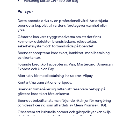
Parkering kostar CNY 150 per dag.
Policyer
Detta boende drivs av en professionell värd. Att erbjuda
boende är kopplat till värdens företagsverksamhet eller
yrke.
Gästerna kan vara tryggt medvetna om att det finns
kolmonoxiddetektor, brandsläckare, rökdetektor,
säkerhetssystem och förbandslåda på boendet.
Boendet accepterar kreditkort, bankkort, mobilbetalning
och kontanter.
Följande kreditkort accepteras: Visa, Mastercard, American
Express och Union Pay.
Alternativ för mobilbetalning inkluderar: Alipay.
Kontantfria transaktioner erbjuds.
Boendet förbehåller sig rätten att reservera belopp på
gästens kreditkort före ankomst.
Boendet bekräftar att man följer de riktlinjer för rengöring
och desinficering som utfärdats av Clean Promise (IHG).
Observera att kulturella normer och gästpolicyer kan skilja