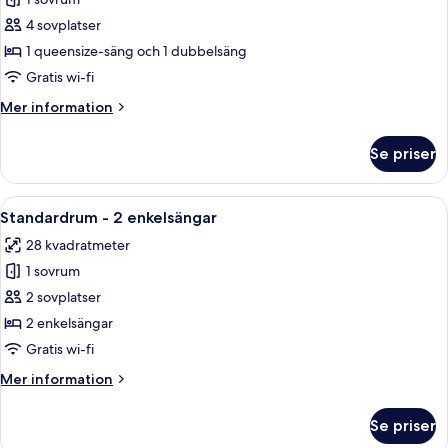
för
mot
Comfort-
4 sovplatser
staden
rum
1 queensize-säng och 1 dubbelsäng
-
Gratis wi-fi
flera
Mer
Mer information
sängar
information
(Kids
om
Se priser
Comfort-
Theme)
rum
-
Öppna
Ett modernt badrum med en marmorski
9
flera
Standardrum - 2 enkelsängar
alla
sängar
28 kvadratmeter
(Kids
foton
Theme)
1 sovrum
för
Standardrum
2 sovplatser
-
2 enkelsängar
2
Gratis wi-fi
enkelsängar
Mer
Mer information
information
om
Se priser
Standardrum