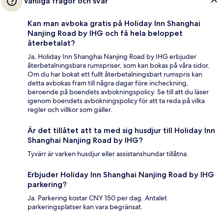
Vanliga frågor och svar
Kan man avboka gratis på Holiday Inn Shanghai
Nanjing Road by IHG och få hela beloppet
återbetalat?
Ja, Holiday Inn Shanghai Nanjing Road by IHG erbjuder
återbetalningsbara rumspriser, som kan bokas på våra sidor.
Om du har bokat ett fullt återbetalningsbart rumspris kan
detta avbokas fram till några dagar före incheckning,
beroende på boendets avbokningspolicy. Se till att du läser
igenom boendets avbokningspolicy för att ta reda på vilka
regler och villkor som gäller.
Är det tillåtet att ta med sig husdjur till Holiday Inn
Shanghai Nanjing Road by IHG?
Tyvärr är varken husdjur eller assistanshundar tillåtna.
Erbjuder Holiday Inn Shanghai Nanjing Road by IHG
parkering?
Ja. Parkering kostar CNY 150 per dag. Antalet
parkeringsplatser kan vara begränsat.