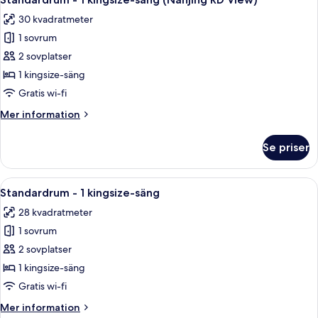
alla
(Living
30 kvadratmeter
Area)
foton
1 sovrum
för
Standardrum
2 sovplatser
-
1 kingsize-säng
1
Gratis wi-fi
kingsize-
Mer
Mer information
säng
information
(Nanjing
om
Se priser
Standardrum
RD
-
View)
1
Öppna
Standardrum - 1 kingsize-säng | Sängt
7
kingsize-
Standardrum - 1 kingsize-säng
alla
säng
28 kvadratmeter
(Nanjing
foton
RD
1 sovrum
för
View)
Standardrum
2 sovplatser
-
1 kingsize-säng
1
Gratis wi-fi
kingsize-
Mer
Mer information
säng