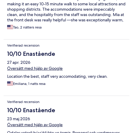
making it an easy 10-15 minute walk to some local attractions and
shopping districts. The accommodations were impeccably
clean, and the hospitality from the staff was outstanding. Mia at
the front desk was really helpful —she was exceptionally warm,
welcoming, and processed our check-in quickly and efficiently.
Tao, 2 nätters resa
Overall, this hotel is a perfect choice for travelers looking to
explore the Nanjing Road area
Verifierad recension
10/10 Enastående
27 apr. 2026
Översätt med hjälp av Google
Location the best, staff very accomodating, very clean.
Emiliana, 1 natts resa
Verifierad recension
10/10 Enastående
23 maj 2026
Översätt med hjälp av Google
Odalar yeterli büyüklükte ve temiz. Personel çok yardımsever.