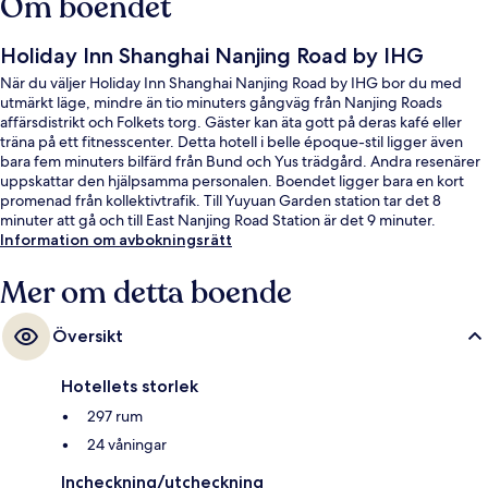
Om boendet
Holiday Inn Shanghai Nanjing Road by IHG
När du väljer Holiday Inn Shanghai Nanjing Road by IHG bor du med
utmärkt läge, mindre än tio minuters gångväg från Nanjing Roads
affärsdistrikt och Folkets torg. Gäster kan äta gott på deras kafé eller
träna på ett fitnesscenter. Detta hotell i belle époque-stil ligger även
bara fem minuters bilfärd från Bund och Yus trädgård. Andra resenärer
uppskattar den hjälpsamma personalen. Boendet ligger bara en kort
promenad från kollektivtrafik. Till Yuyuan Garden station tar det 8
minuter att gå och till East Nanjing Road Station är det 9 minuter.
Information om avbokningsrätt
Mer om detta boende
Översikt
Hotellets storlek
297 rum
24 våningar
Incheckning/utcheckning