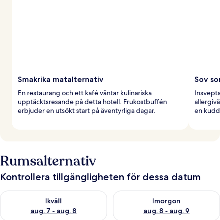
Smakrika matalternativ
Sov so
En restaurang och ett kafé väntar kulinariska
Insvepta
upptäcktsresande på detta hotell. Frukostbuffén
allergi
erbjuder en utsökt start på äventyrliga dagar.
en kudd
Rumsalternativ
Kontrollera tillgängligheten för dessa datum
Kontrollera tillgängligheten för ikväll aug. 7 - aug. 8
Kontrollera tillgängligheten f
Ikväll
Imorgon
aug. 7 - aug. 8
aug. 8 - aug. 9