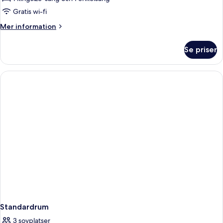
flera
Gratis wi-fi
sängar
Mer
Mer information
(Nanjing
information
Road
om
Se priser
Standardrum
View)
-
flera
sängar
(Nanjing
Road
View)
Standardrum
3 sovplatser