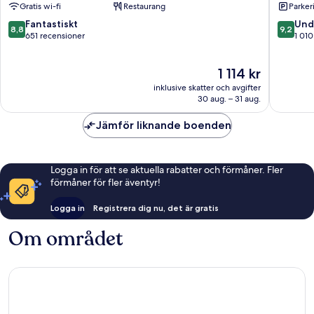
Gratis wi-fi
Restaurang
Parkeri
Road
Shangha
by
centrum
8.8
9.2
Fantastiskt
Und
8,8
9,2
IHG
av
av
651 recensioner
1 010
Shanghais
10,
10,
centrum
Fantastiskt,
Underba
Priset
1 114 kr
651 recensioner
1 010 re
är
inklusive skatter och avgifter
1 114 kr
30 aug. – 31 aug.
Jämför liknande boenden
Logga in för att se aktuella rabatter och förmåner. Fler
förmåner för fler äventyr!
Logga in
Registrera dig nu, det är gratis
Om området