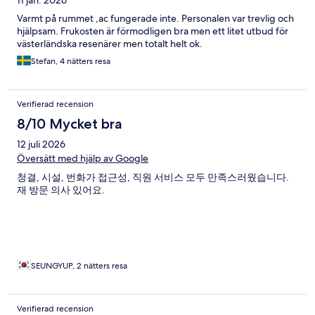
Varmt på rummet ,ac fungerade inte. Personalen var trevlig och
hjälpsam. Frukosten är förmodligen bra men ett litet utbud för
västerländska resenärer men totalt helt ok.
Stefan, 4 nätters resa
Verifierad recension
8/10 Mycket bra
12 juli 2026
Översätt med hjälp av Google
청결, 시설, 번화가 접근성, 직원 서비스 모두 만족스러웠습니다.
재 방문 의사 있어요.
SEUNGYUP, 2 nätters resa
Verifierad recension