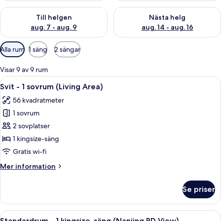
Kontrollera tillgängligheten för den här helgen aug. 7 - aug. 9
Kontrollera tillgängligheten fö
Till helgen
Nästa helg
aug. 7 - aug. 9
aug. 14 - aug. 16
Tillgängliga
Alla rum
1 säng
2 sängar
filter
för
Visar 9 av 9 rum
rum
Öppna
Svit - 1 sovrum (Living Area) | Sängti
3
Svit - 1 sovrum (Living Area)
alla
56 kvadratmeter
foton
1 sovrum
för
Svit
2 sovplatser
-
1 kingsize-säng
1
Gratis wi-fi
sovrum
Mer
Mer information
(Living
information
Area)
om
Se priser
Svit
-
1
Öppna
Standardrum - 1 kingsize-säng (Nanjin
6
sovrum
Standardrum - 1 kingsize-säng (Nanjing RD View)