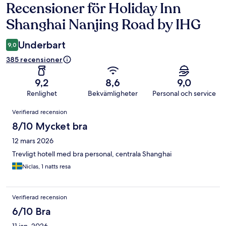
Recensioner för Holiday Inn
Recensioner
Shanghai Nanjing Road by IHG
Underbart
9,0
385 recensioner
9,2
8,6
9,0
Renlighet
Bekvämligheter
Personal och service
Recensioner
Verifierad recension
8/10 Mycket bra
12 mars 2026
Trevligt hotell med bra personal, centrala Shanghai
Niclas, 1 natts resa
Verifierad recension
6/10 Bra
11 jan. 2026