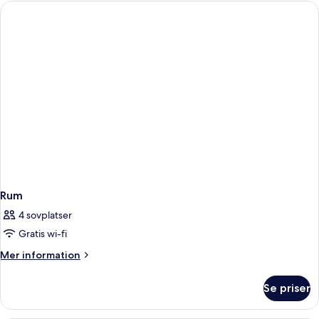
Rum
4 sovplatser
Gratis wi-fi
Mer
Mer information
information
om
Se priser
Rum