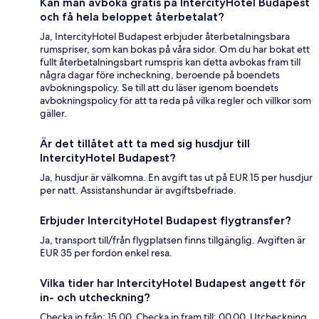
Kan man avboka gratis på IntercityHotel Budapest
och få hela beloppet återbetalat?
Ja, IntercityHotel Budapest erbjuder återbetalningsbara
rumspriser, som kan bokas på våra sidor. Om du har bokat ett
fullt återbetalningsbart rumspris kan detta avbokas fram till
några dagar före incheckning, beroende på boendets
avbokningspolicy. Se till att du läser igenom boendets
avbokningspolicy för att ta reda på vilka regler och villkor som
gäller.
Är det tillåtet att ta med sig husdjur till
IntercityHotel Budapest?
Ja, husdjur är välkomna. En avgift tas ut på EUR 15 per husdjur
per natt. Assistanshundar är avgiftsbefriade.
Erbjuder IntercityHotel Budapest flygtransfer?
Ja, transport till/från flygplatsen finns tillgänglig. Avgiften är
EUR 35 per fordon enkel resa.
Vilka tider har IntercityHotel Budapest angett för
in- och utcheckning?
Checka in från: 15.00. Checka in fram till: 00.00. Utcheckning