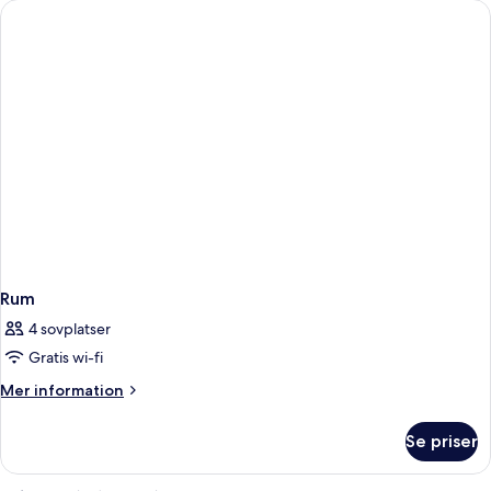
Rum
4 sovplatser
Gratis wi-fi
Mer
Mer information
information
om
Se priser
Rum