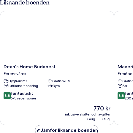
Liknande boenden
Dean's Home Budapest
Maveric
Dean's
Maveric
Dean's Home Budapest
Maver
Home
Athena
Ferencváros
Erzsébe
Budapest
Erzsébe
Flygtransfer
Gratis wi-fi
Gratis 
Ferencváros
Luftkonditionering
Gym
Bar
8.8
8.8
Fantastiskt
Fant
8,8
8,8
av
av
675 recensioner
230 
10,
10,
Priset
770 kr
Fantastiskt,
Fantastis
är
675 recensioner
230 rec
inklusive skatter och avgifter
770 kr
17 aug. – 18 aug.
Jämför liknande boenden