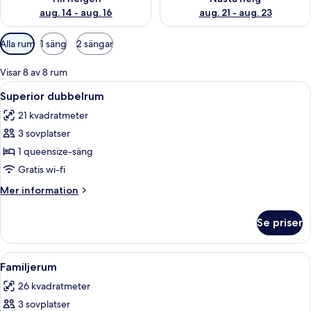
aug. 14 - aug. 16
aug. 21 - aug. 23
Tillgängliga
Alla rum
1 säng
2 sängar
filter
för
Visar 8 av 8 rum
rum
Öppna
Ett hotellrum med en stor säng, röda o
12
Superior dubbelrum
alla
21 kvadratmeter
foton
3 sovplatser
för
Superior
1 queensize-säng
dubbelrum
Gratis wi-fi
Mer
Mer information
information
om
Se priser
Superior
dubbelrum
Öppna
Ett hotellrum med en stor säng, röda o
5
Familjerum
alla
26 kvadratmeter
foton
3 sovplatser
för