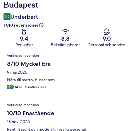
Budapest
Underbart
9,2
1 010 recensioner
9,4
8,8
9,0
Renlighet
Bekvämligheter
Personal och service
Recensioner
Verifierad recension
8/10 Mycket bra
9 maj 2026
Nära till metro, bussar mm
Mikael, 5 nätters resa
Verifierad recension
10/10 Enastående
18 nov. 2025
Rent, fräscht och modernt. Trevlig personal.