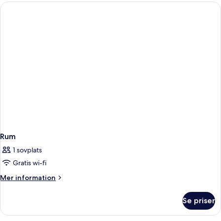
(Plus)
Rum
1 sovplats
Gratis wi-fi
Mer
Mer information
information
om
Se priser
Rum