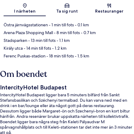
Karta
I närheten
Ta sig runt
Restauranger
Östra järnvägsstationen
- 1 min till fots
- 0.1 km
Arena Plaza Shopping Mall
- 8 min till fots
- 0.7 km
Stadsparken
- 13 min till fots
- 1.1 km
Király utca
- 14 min till fots
- 1.2 km
Ferenc Puskas-stadion
- 18 min till fots
- 1.5 km
Om boendet
IntercityHotel Budapest
IntercityHotel Budapest ligger bara 5 minuters bilfärd från Sankt
Stefansbasilikan och Széchenyi termalbad. Du kan varva ned med en
drink i en bar/lounge eller äta något gott på deras restaurang.
Dessutom ligger både Margaret-ön och Szechenyi-bron en kort biltur
härifrån. Andra resenärer brukar uppskatta närheten till kollektivtrafik.
Boendet ligger bara några steg från Keleti Pályaudvar M
spårvagnshållplats och till Keleti-stationen tar det inte mer än 3 minuter
att gå.