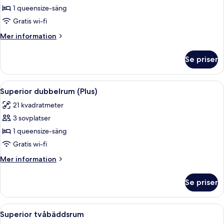
Familjerum
1 queensize-säng
Gratis wi-fi
Mer
Mer information
information
om
Se priser
Familjerum
Öppna
Ett hotellrum med en stor säng, röda o
9
Superior dubbelrum (Plus)
alla
21 kvadratmeter
foton
3 sovplatser
för
Superior
1 queensize-säng
dubbelrum
Gratis wi-fi
(Plus)
Mer
Mer information
information
om
Se priser
Superior
dubbelrum
(Plus)
Öppna
Ett hotellrum med en stor karta på väg
5
Superior tvåbäddsrum
alla