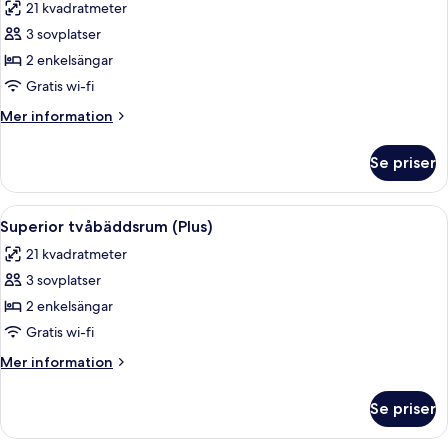
21 kvadratmeter
foton
3 sovplatser
för
Superior
2 enkelsängar
tvåbäddsrum
Gratis wi-fi
Mer
Mer information
information
om
Se priser
Superior
tvåbäddsrum
Öppna
Ett hotellrum med två sängar, en röd 
6
Superior tvåbäddsrum (Plus)
alla
21 kvadratmeter
foton
3 sovplatser
för
Superior
2 enkelsängar
tvåbäddsrum
Gratis wi-fi
(Plus)
Mer
Mer information
information
om
Se priser
Superior
tvåbäddsrum