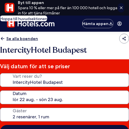
Byt till appen
Spara 10 % eller mer på fler än 100 000 hotell och logga
in för att tjäna förmåner
Hoppa till huvudsektionen
Hämta appen
Se alla boenden
IntercityHotel Budapest
Välj datum för att se priser
Vart reser du?
Datum
Gäster