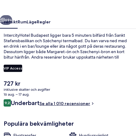
regående
Nästa
69+
Översikt
Rum
Läge
Regler
IntercityHotel Budapest ligger bara 5 minuters bilfärd från Sankt
Stefansbasilikan och Széchenyi termalbad. Du kan varva ned med
en drink i en bar/lounge eller äta något gott på deras restaurang.
Dessutom ligger både Margaret-ön och Szechenyi-bron en kort
biltur härifrån. Andra resenärer brukar uppskatta närheten till
kollektivtrafik. Boendet ligger bara några steg från Keleti Pályaudvar
M spårvagnshållplats och till Keleti-stationen tar det inte mer än 3
VIP Access
minuter att gå.
Det
727 kr
Restaurang
nuvarande
inklusive skatter och avgifter
priset
16 aug. – 17 aug.
är
Recensioner
Underbart
9,2
Se alla 1 010 recensioner
727 kr
9,2 av 10,
Populära bekvämligheter
Flygtransfer
Husdjursvänligt