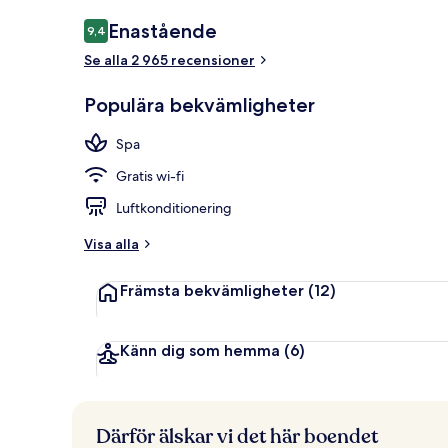
Här finns 2 
Recensioner
Enastående
9,4
9,4 av 10,
Se alla 2 965 recensioner
Populära bekvämligheter
Spa
Gratis wi-fi
Luftkonditionering
Visa alla
Främsta bekvämligheter
(12)
Känn dig som hemma
(6)
Därför älskar vi det här boendet