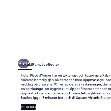
94+
Översikt
Rum
Läge
Regler
Hotel Place d'Armes har en takterrass och ligger nära Pala
skämma bort dig själv på deras spa med djupmassage, bodyw
middag på Brasserie 701, en av deras 2 restauranger, där man
en bar/lounge, ett dygnet runt-öppet fitnesscenter och ett 
uppskatta boendet för läget och områdets sightseeing, och 
Station ligger 3 minuter bort och till Square Victoria Statio
VIP Access