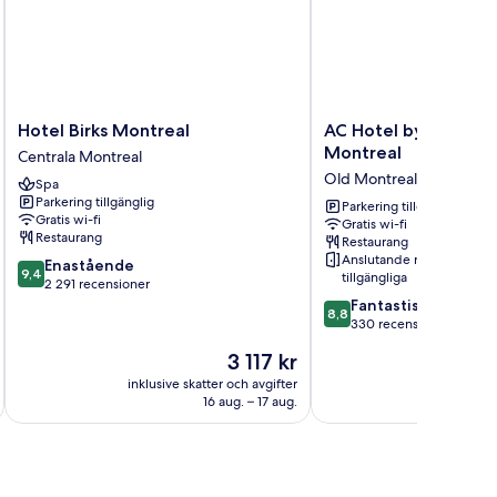
Hotel
AC
Hotel Birks Montreal
AC Hotel by Marriot
Birks
Hotel
Montreal
Centrala Montreal
Montreal
by
Old Montreal
Spa
Centrala
Marriott
Parkering tillgänglig
Montreal
Old
Parkering tillgänglig
Gratis wi-fi
Gratis wi-fi
Montreal
Restaurang
Restaurang
Old
Anslutande rum
9.4
Enastående
Montreal
9,4
tillgängliga
av
2 291 recensioner
10,
8.8
Fantastiskt
8,8
Enastående,
av
330 recensioner
2 291 recensioner
10,
Priset
3 117 kr
Fantastiskt,
är
330 recensioner
inklusive skatter och avgifter
inklusive s
3 117 kr
16 aug. – 17 aug.