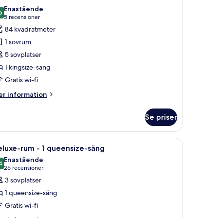
la
eensize-
Enastående
ng
oton
6
9,6 av 10
(5 recensioner)
5 recensioner
ör
84 kvadratmeter
enthouse
1 sovrum
5 sovplatser
1 kingsize-säng
Gratis wi-fi
er
r information
formation
m
Se priser
nthouse
ch två inramade tavlor på väggen.
g av tegel och utsikt över staden.
ppna
Deluxe-rum - 1 queensize-säng | Sängtillbehör
5
luxe-rum - 1 queensize-säng
la
Enastående
oton
4
9,4 av 10
(26 recensioner)
26 recensioner
ör
3 sovplatser
eluxe-
1 queensize-säng
um
Gratis wi-fi