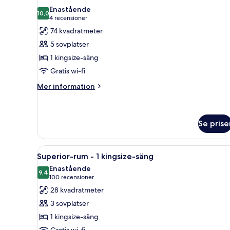
alla
dubbelsängar
Enastående
foton
10,0
10,0 av 10
(4 recensioner)
4 recensioner
för
74 kvadratmeter
Svit
5 sovplatser
Executive
1 kingsize-säng
Gratis wi-fi
Mer
Mer information
information
om
Svit
Executive
Se prise
Öppna
Ett hotellrum med en vägg av t
4
Superior-rum - 1 kingsize-säng
alla
Enastående
foton
9,4
9,4 av 10
(100 recensioner)
100 recensioner
för
28 kvadratmeter
Superior-
3 sovplatser
rum
1 kingsize-säng
-
Gratis wi-fi