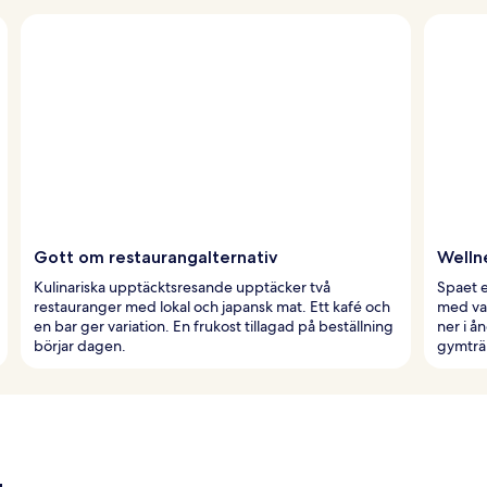
Gott om restaurangalternativ
Welln
Kulinariska upptäcktsresande upptäcker två
Spaet 
restauranger med lokal och japansk mat. Ett kafé och
med var
en bar ger variation. En frukost tillagad på beställning
ner i å
börjar dagen.
gymträ