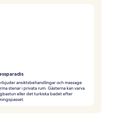
essparadis
erbjuder ansiktsbehandlingar och massage
ma stenar i privata rum. Gästerna kan varva
ngbastun eller det turkiska badet efter
ningspasset.