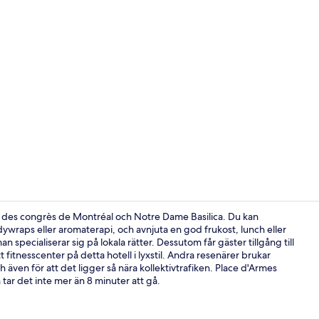
Takterrass
is des congrès de Montréal och Notre Dame Basilica. Du kan
raps eller aromaterapi, och avnjuta en god frukost, lunch eller
 specialiserar sig på lokala rätter. Dessutom får gäster tillgång till
Reception
fitnesscenter på detta hotell i lyxstil. Andra resenärer brukar
även för att det ligger så nära kollektivtrafiken. Place d'Armes
n tar det inte mer än 8 minuter att gå.