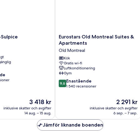
(Plus)
Eurostars
-Sulpice
Eurostars Old Montreal Suites &
Old
Apartments
Montreal
Old Montreal
Suites
igt
&
Kök
gänglig
Gratis wi-fi
Apartments
Luftkonditionering
Old
Gym
nde
Montreal
sioner
9.6
Enastående
9,6
av
1 540 recensioner
10,
ner
Enastående,
Priset
Priset
3 418 kr
2 291 kr
1 540 recensioner
är
är
inklusive skatter och avgifter
inklusive skatter och avgifter
3 418 kr
2 291 kr
14 aug. – 15 aug.
6 sep. – 7 sep.
Jämför liknande boenden