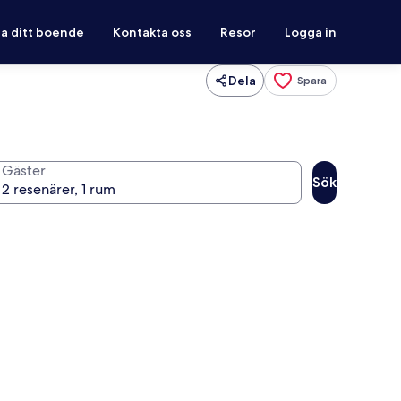
ra ditt boende
Kontakta oss
Resor
Logga in
Dela
Spara
Gäster
Sök