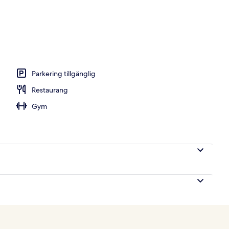
restauranger som serverar frukost, lunch, middag och brunch
Parkering tillgänglig
Restaurang
Gym