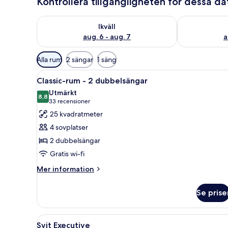
Kontrollera tillgängligheten för dessa d
Kontrollera tillgängligheten för ikväll aug. 6 - aug. 7
Kontrollera ti
Ikväll
aug. 6 - aug. 7
a
Tillgängliga
Alla rum
2 sängar
1 säng
filter
Öppna
Ett hotellrum med två sängar, 
för
2
Classic-rum - 2 dubbelsängar
alla
rum
Utmärkt
foton
8,8
8,8 av 10
(33 recensioner)
33 recensioner
för
25 kvadratmeter
Classic-
4 sovplatser
rum
2 dubbelsängar
-
Gratis wi-fi
2
dubbelsängar
Mer
Mer information
information
om
Se prise
Classic-
rum
-
Öppna
En snyggt bäddad säng med vit
8
2
Svit Executive