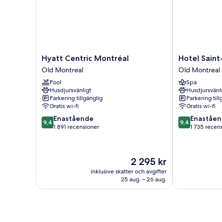
Hyatt
Hotel
Hyatt Centric Montréal
Hotel Saint
Centric
Saint-
Old Montreal
Old Montreal
Montréal
Sulpice
Pool
Spa
Old
Old
Husdjursvänligt
Husdjursvänl
Montreal
Montreal
Parkering tillgänglig
Parkering till
Gratis wi-fi
Gratis wi-fi
9.4
9.4
Enastående
Enaståe
9,4
9,4
av
av
1 891 recensioner
1 735 recen
10,
10,
Enastående,
Enastående,
1 891 recensioner
1 735 recensio
Priset
2 295 kr
är
inklusive skatter och avgifter
2 295 kr
25 aug. – 26 aug.