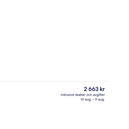
Juniorsvit | Sängtillbehör av högsta k
Det
2 663 kr
nuvarande
inklusive skatter och avgifter
priset
10 aug. – 11 aug.
Boendets fasad
är
2 663 kr