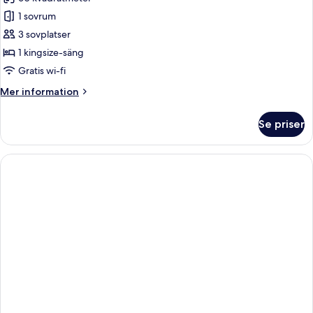
för
Suite
1 sovrum
Colombo
3 sovplatser
SPA
1 kingsize-säng
Access
Gratis wi-fi
Mer
Mer information
information
om
Se priser
Suite
Colombo
SPA
Access