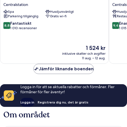
Ritz
E.c.ho.
Centralstation
Centrals
Centralstation
Centrals
Spa
Husdjursvänligt
Husdju
Parkering tillgänglig
Gratis wi-fi
Restau
8.8
9.4
Fantastiskt
Ena
8,8
9,4
av
av
1 010 recensioner
1 015
10,
10,
Fantastiskt,
Enaståe
1 010 recensioner
1 015 re
Priset
1 524 kr
är
inklusive skatter och avgifter
1 524 kr
11 aug. – 12 aug.
Jämför liknande boenden
Logga in för att se aktuella rabatter och förmåner. Fler
förmåner för fler äventyr!
Logga in
Registrera dig nu, det är gratis
Om området