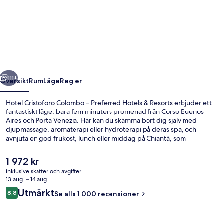
Cristoforo
Colombo
–
Preferred
Hotels
regående
Nästa
&
111+
Översikt
Rum
Läge
Regler
Resorts
Hotel Cristoforo Colombo – Preferred Hotels & Resorts erbjuder ett
fantastiskt läge, bara fem minuters promenad från Corso Buenos
Aires och Porta Venezia. Här kan du skämma bort dig själv med
djupmassage, aromaterapi eller hydroterapi på deras spa, och
avnjuta en god frukost, lunch eller middag på Chiantà, som
specialiserar sig på italienska köket. Dessutom har gäster tillgång till
en bar/lounge och en snackbar/deli. Andra resenärer talar mycket
Det
1 972 kr
väl om den hjälpsamma personalen. Boendet ligger en kort
nuvarande
inklusive skatter och avgifter
promenad från kollektivtrafik, bara några steg från Porta Venezia -
priset
13 aug. – 14 aug.
Viale Tunisia spårvagnshållplats och Porta Venezia station.
Exteriör
är
Recensioner
Utmärkt
8,8
Se alla 1 000 recensioner
1 972 kr
8,8 av 10,