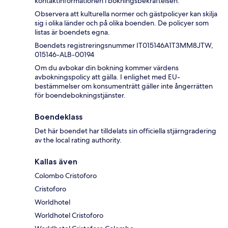
kontaktinformationen i bokningsbekräftelsen.
Observera att kulturella normer och gästpolicyer kan skilja
sig i olika länder och på olika boenden. De policyer som
listas är boendets egna.
Boendets registreringsnummer IT015146A1T3MM8JTW,
015146-ALB-00194
Om du avbokar din bokning kommer värdens
avbokningspolicy att gälla. I enlighet med EU-
bestämmelser om konsumenträtt gäller inte ångerrätten
för boendebokningstjänster.
Boendeklass
Det här boendet har tilldelats sin officiella stjärngradering
av the local rating authority.
Kallas även
Colombo Cristoforo
Cristoforo
Worldhotel
Worldhotel Cristoforo