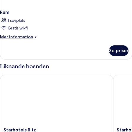
Rum
1 sovplats
Gratis wi-fi
Mer
Mer information
information
om
Se priser
Rum
Liknande boenden
Starhotels Ritz
Starhotel
Starhotels
Starhote
Starhotels Ritz
Starhot