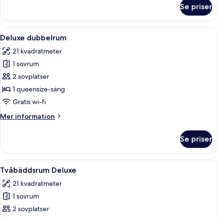
om
Se priser
Premium
tvåbäddsrum
Öppna
Ett hotellrum med en säng, ett skrivbo
7
Deluxe dubbelrum
alla
21 kvadratmeter
foton
1 sovrum
för
Deluxe
2 sovplatser
dubbelrum
1 queensize-säng
Gratis wi-fi
Mer
Mer information
information
om
Se priser
Deluxe
dubbelrum
Öppna
Ett hotellrum med en säng, ett skrivbor
9
Tvåbäddsrum Deluxe
alla
21 kvadratmeter
foton
1 sovrum
för
Tvåbäddsrum
2 sovplatser