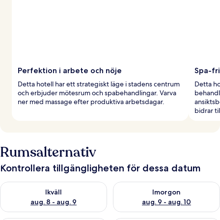
Perfektion i arbete och nöje
Spa-fr
Detta hotell har ett strategiskt läge i stadens centrum
Detta ho
och erbjuder mötesrum och spabehandlingar. Varva
behandli
ner med massage efter produktiva arbetsdagar.
ansiktsb
bidrar ti
Rumsalternativ
Kontrollera tillgängligheten för dessa datum
Kontrollera tillgängligheten för ikväll aug. 8 - aug. 9
Kontrollera tillgängligheten f
Ikväll
Imorgon
aug. 8 - aug. 9
aug. 9 - aug. 10