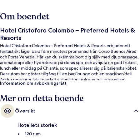
Om boendet
Hotel Cristoforo Colombo – Preferred Hotels &
Resorts
Hotel Cristoforo Colombo – Preferred Hotels & Resorts erbjuder ett
fantastiskt läge, bara fem minuters promenad från Corso Buenos Aires
och Porta Venezia. Här kan du skämma bort dig själv med djupmassage,
aromaterapi eller hydroterapi på deras spa, och avnjuta en god frukost,
lunch eller middag på Chiantà, som specialiserar sig på italienska köket.
Dessutom har gäster tillgång till en bar/lounge och en snackbar/deli.
Andra resenärer talar mycket väl om den hjälpsamma personalen.
Information om avbokningsrätt
Boendet ligger en kort promenad från kollektivtrafik, bara några steg
från Porta Venezia - Viale Tunisia spårvagnshållplats och Porta Venezia
Mer om detta boende
station.
Översikt
Hotellets storlek
120 rum