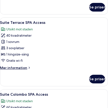
om
Se priser
Junior
Suite
SPA
Öppna
Ett hotellrum med en säng, en stol, en
9
Access
Suite Terrace SPA Access
alla
Utsikt mot staden
foton
40 kvadratmeter
för
Suite
1 sovrum
Terrace
3 sovplatser
SPA
1 kingsize-säng
Access
Gratis wi-fi
Mer
Mer information
information
om
Se priser
Suite
Terrace
SPA
Öppna
Ett modernt vardagsrum med en soffa, 
10
Access
Suite Colombo SPA Access
alla
Utsikt mot staden
foton
60 kvadratmeter