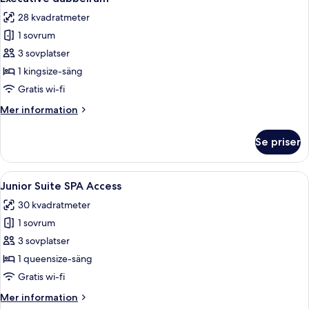
alla
28 kvadratmeter
foton
1 sovrum
för
Executive
3 sovplatser
dubbelrum
1 kingsize-säng
Gratis wi-fi
Mer
Mer information
information
om
Se priser
Executive
dubbelrum
Öppna
Ett modernt hotellrum med en säng, et
8
Junior Suite SPA Access
alla
30 kvadratmeter
foton
1 sovrum
för
Junior
3 sovplatser
Suite
1 queensize-säng
SPA
Gratis wi-fi
Access
Mer
Mer information
information