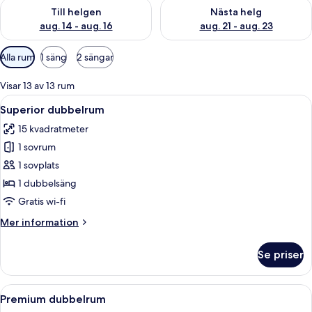
Kontrollera tillgängligheten för den här helgen aug. 14 - aug. 
Kontrollera tillgängligheten fö
Till helgen
Nästa helg
aug. 14 - aug. 16
aug. 21 - aug. 23
Tillgängliga
Alla rum
1 säng
2 sängar
filter
för
Visar 13 av 13 rum
rum
Öppna
Ett hotellrum med en säng, ett skrivbo
5
Superior dubbelrum
alla
15 kvadratmeter
foton
1 sovrum
för
Superior
1 sovplats
dubbelrum
1 dubbelsäng
Gratis wi-fi
Mer
Mer information
information
om
Se priser
Superior
dubbelrum
Öppna
Ett hotellrum med en säng, ett skrivbo
8
Premium dubbelrum
alla