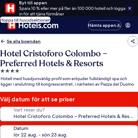
Byt till appen
Spara 10 % eller mer på fler än 100 000 hotell och logga
in för att tjäna förmåner
Hoppa till huvudsektionen
Hämta appen
Se alla boenden
Hotel Cristoforo Colombo –
Preferred Hotels & Resorts
4.0-
stjärnigt
Hotell med husdjursvänlig profil som erbjuder fullständigt spa och
boende
ligger i anslutning till kongresscentret, i närheten av Piazza del Duomo
Välj datum för att se priser
Vart reser du?
Datum