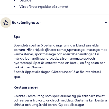
Dagligen
Värdeförvaringsskåp på rummet
Bekvämligheter
Spa
Boendets spa har 5 behandlingsrum, däribland särskilda
parrum. Här erbjuds tjänster som djupmassage, massage med
varma stenar, sportmassage och ansiktsbehandlingar. En
mängd behandlingar erbjuds, såsom aromaterapi och
hydroterapi. Spat är utrustat med en bastu, en ångbastu och
turkiskt bad/hamam.
Spat är öppet alla dagar. Gäster under 16 år får inte vistas i
spat.
Restauranger
Chiantà - restaurang som specialiserar sig på italienska köket
och serverar frukost, lunch och middag. Gästerna kan beställa
drinkar och umgås vid baren. Öppet alla dagar