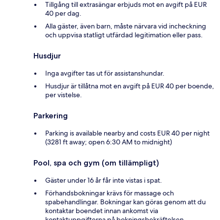
Tillgång till extrasängar erbjuds mot en avgift på EUR
40 per dag.
Alla gäster, även barn, måste närvara vid incheckning
och uppvisa statligt utfärdad legitimation eller pass.
Husdjur
Inga avgifter tas ut för assistanshundar.
Husdjur är tillåtna mot en avgift på EUR 40 per boende,
per vistelse.
Parkering
Parking is available nearby and costs EUR 40 per night
(3281 ft away; open 6:30 AM to midnight)
Pool, spa och gym (om tillämpligt)
Gäster under 16 år får inte vistas i spat.
Förhandsbokningar krävs för massage och
spabehandlingar. Bokningar kan göras genom att du
kontaktar boendet innan ankomst via
kontaktuppgifterna på bokningsbekräftelsen.