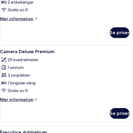
Deluxe
2 enkelsängar
Gratis wi-fi
Mer
Mer information
information
om
Se priser
Tvåbäddsrum
Deluxe
Öppna
Ett hotellrum med en säng, ett skrivb
8
Camera Deluxe Premium
alla
25 kvadratmeter
foton
1 sovrum
för
Camera
3 sovplatser
Deluxe
1 kingsize-säng
Premium
Gratis wi-fi
Mer
Mer information
information
om
Se priser
Camera
Deluxe
Premium
Öppna
Ett modernt hotellrum med en stor sän
8
Executive dubbelrum