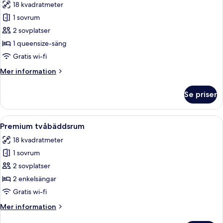
18 kvadratmeter
foton
1 sovrum
för
Premium
2 sovplatser
dubbelrum
1 queensize-säng
Gratis wi-fi
Mer
Mer information
information
om
Se priser
Premium
dubbelrum
Öppna
Ett hotellrum med två sängar, en säng
4
Premium tvåbäddsrum
alla
18 kvadratmeter
foton
1 sovrum
för
Premium
2 sovplatser
tvåbäddsrum
2 enkelsängar
Gratis wi-fi
Mer
Mer information
information