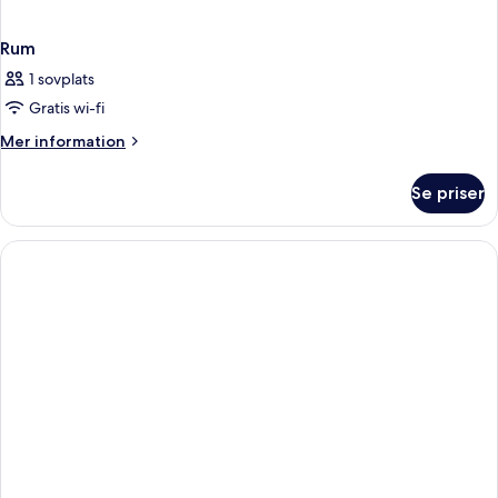
Rum
1 sovplats
Gratis wi-fi
Mer
Mer information
information
om
Se priser
Rum