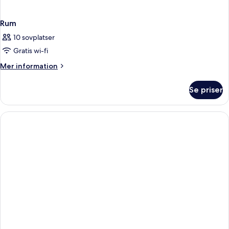
Rum
10 sovplatser
Gratis wi-fi
Mer
Mer information
information
om
Se priser
Rum