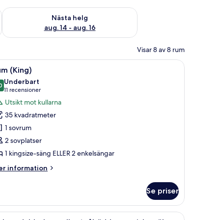
är helgen aug. 7 - aug. 9
Kontrollera tillgängligheten för nästa helg aug. 14 - aug. 16
Nästa helg
aug. 14 - aug. 16
Visar 8 av 8 rum
räcke. Ett barn lutar sig mot räcket, och i bakgrunden syns en ölflaska.
ppna
Ett par sitter på en säng med en bok som heter
4
um (King)
la
Underbart
oton
0
9,0 av 10
(11 recensioner)
11 recensioner
ör
Utsikt mot kullarna
um
35 kvadratmeter
King)
1 sovrum
2 sovplatser
1 kingsize-säng ELLER 2 enkelsängar
er
r information
formation
m
Se priser
um
ing)
ppna
Deluxe dubbelrum eller tvåbäddsrum - icke-rö