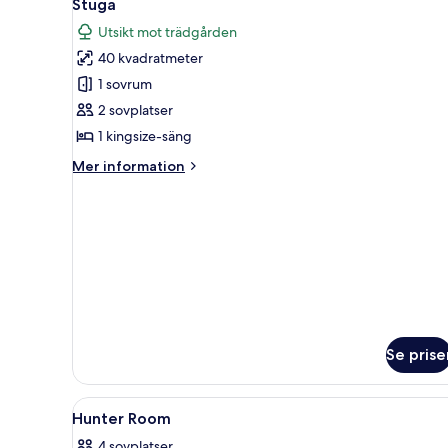
3
sängar
Stuga
alla
Utsikt mot trädgården
foton
40 kvadratmeter
för
Stuga
1 sovrum
2 sovplatser
1 kingsize-säng
Mer
Mer information
information
om
Stuga
Se prise
Öppna
Två personer ligger i en säng 
3
Hunter Room
alla
4 sovplatser