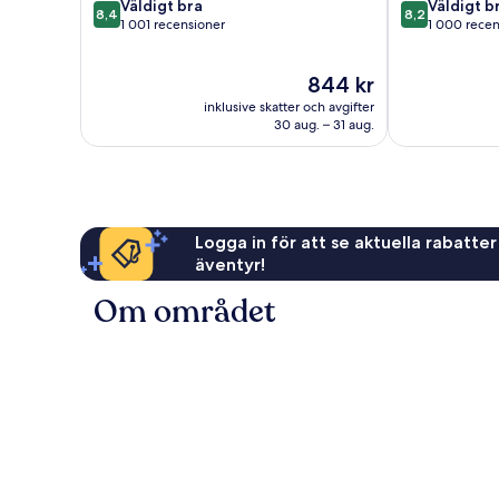
8.4
8.2
Väldigt bra
Väldigt b
8,4
8,2
av
av
1 001 recensioner
1 000 recen
10,
10,
Väldigt
Väldigt
Priset
844 kr
bra,
bra,
är
1 001 recensioner
1 000 recensi
inklusive skatter och avgifter
844 kr
30 aug. – 31 aug.
Logga in för att se aktuella rabatter
äventyr!
Om området