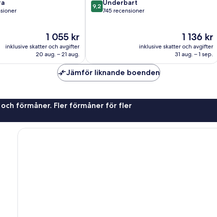
9.2
ra
Underbart
9,2
av
sioner
745 recensioner
10,
Underbart,
Priset
Priset
1 055 kr
1 136 kr
745 recensioner
är
är
oner
inklusive skatter och avgifter
inklusive skatter och avgifter
1 055 kr
1 136 kr
20 aug. – 21 aug.
31 aug. – 1 sep.
Jämför liknande boenden
 och förmåner. Fler förmåner för fler