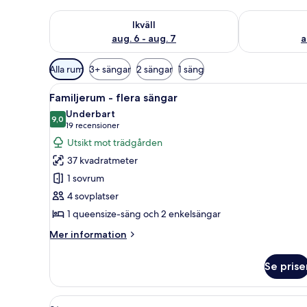
Kontrollera tillgängligheten för ikväll aug. 6 - aug. 7
Kontrollera ti
Ikväll
aug. 6 - aug. 7
a
Tillgängliga
Alla rum
3+ sängar
2 sängar
1 säng
filter
Öppna
Ett sovrum med en säng, kudda
för
3
Familjerum - flera sängar
alla
rum
Underbart
foton
9,0
9,0 av 10
(19 recensioner)
19 recensioner
för
Utsikt mot trädgården
Familjerum
37 kvadratmeter
-
1 sovrum
flera
4 sovplatser
sängar
1 queensize-säng och 2 enkelsängar
Mer
Mer information
information
om
Se prise
Familjerum
-
flera
Öppna
Ett hotellrum med en stor säng,