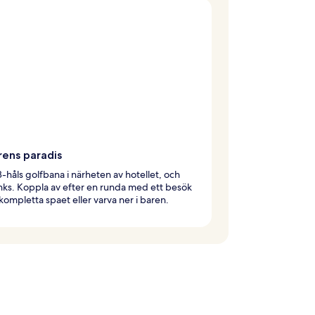
rens paradis
8-håls golfbana i närheten av hotellet, och
inks. Koppla av efter en runda med ett besök
kompletta spaet eller varva ner i baren.