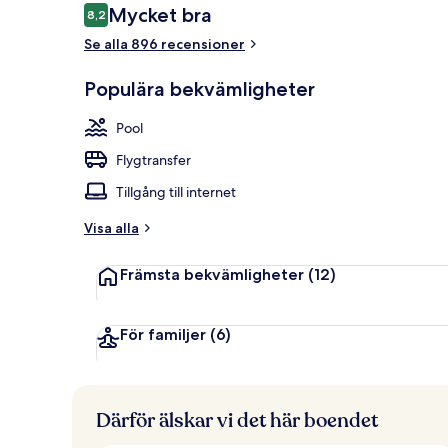
Recensioner
Mycket bra
8,2
8,2 av 10,
Se alla 896 recensioner
Här finns 2 
Populära bekvämligheter
Pool
Flygtransfer
Tillgång till internet
Visa alla
Främsta bekvämligheter
(12)
För familjer
(6)
Därför älskar vi det här boendet