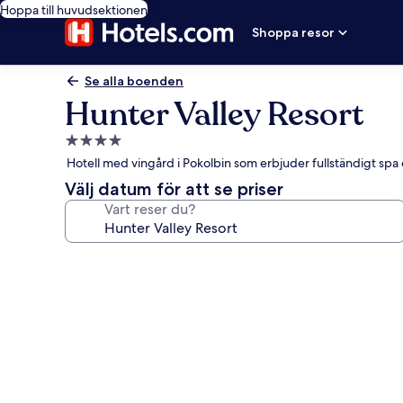
Hoppa till huvudsektionen
Shoppa resor
Se alla boenden
Hunter Valley Resort
4.0-
stjärnigt
Hotell med vingård i Pokolbin som erbjuder fullständigt spa o
boende
Välj datum för att se priser
Vart reser du?
Fotogalleri
för
Hunter
Valley
Resort