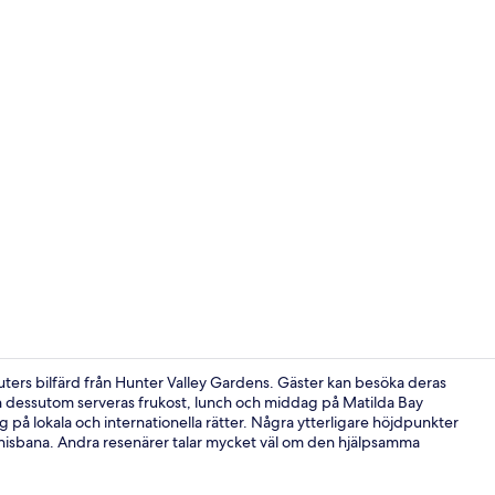
Här finns 2 
nuters bilfärd från Hunter Valley Gardens. Gäster kan besöka deras
h dessutom serveras frukost, lunch och middag på Matilda Bay
g på lokala och internationella rätter. Några ytterligare höjdpunkter
Rum (King) |
isbana. Andra resenärer talar mycket väl om den hjälpsamma