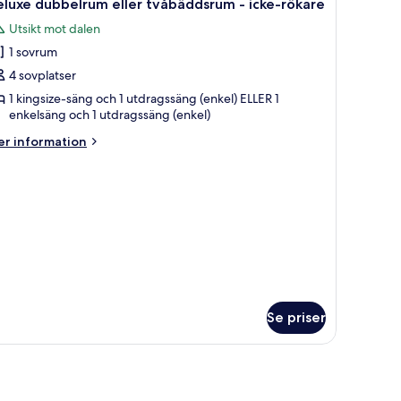
1
luxe dubbelrum eller tvåbäddsrum - icke-rökare
la
Utsikt mot dalen
oton
1 sovrum
ör
eluxe
4 sovplatser
ubbelrum
1 kingsize-säng och 1 utdragssäng (enkel) ELLER 1
enkelsäng och 1 utdragssäng (enkel)
ler
våbäddsrum
er
r information
formation
m
ke-
luxe
ökare
bbelrum
ler
åbäddsrum
ke-
kare
Se priser
 ett sängbord och en vägglampa.