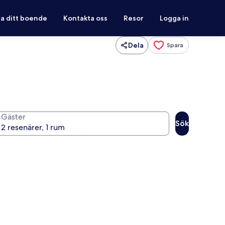
ra ditt boende
Kontakta oss
Resor
Logga in
Dela
Spara
Gäster
Sök