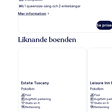
foton
1 queensize-säng och 2 enkelsängar
för
Hunter
Mer
Mer information
information
Room
om
Se prise
Hunter
Room
Liknande boenden
Estate Tuscany
Leisure Inn Po
Estate
Leisure
Estate Tuscany
Leisure Inn 
Tuscany
Inn
Pokolbin
Pokolbin
Pokolbin
Pokolbin
Pool
Pool
Hill
Avgiftsfri parkering
Avgiftsfri pa
Pokolbin
Gratis wi-fi
Gratis wi-fi
Restaurang
Restaurang