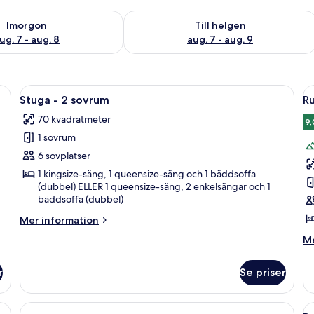
llgängligheten för imorgon aug. 7 - aug. 8
Kontrollera tillgängligheten för den h
Imorgon
Till helgen
ug. 7 - aug. 8
aug. 7 - aug. 9
r, ett sängbord med en lampa och en dekorativ detalj.
Öppna
En familj sitter på en veranda med ett 
Ö
5
Stuga - 2 sovrum
R
alla
al
70 kvadratmeter
foton
f
9,
1 sovrum
för
f
Stuga
R
6 sovplatser
-
(
1 kingsize-säng, 1 queensize-säng och 1 bäddsoffa
(dubbel) ELLER 1 queensize-säng, 2 enkelsängar och 1
2
bäddsoffa (dubbel)
sovrum
Mer
Mer information
information
M
Me
om
in
Stuga
o
-
r
Se priser
R
2
(K
sovrum
 en stol, ett skrivbord och en takfläkt.
Ö