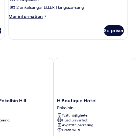
foton
2 enkelsängar ELLER 1 kingsize-säng
för
King
Mer
Mer information
information
Room
om
r
Se priser
King
Room
kolbin Hill
H Boutique Hotel
H
Pokolbin Hill
H Boutique Hotel
Boutique
Pokolbin
Hotel
Tvättmöjligheter
Pokolbin
rkering
Husdjursvänligt
Avgiftsfri parkering
Gratis wi-fi