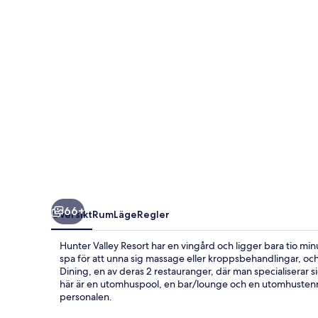
66+
Översikt
Rum
Läge
Regler
Hunter Valley Resort har en vingård och ligger bara tio mi
spa för att unna sig massage eller kroppsbehandlingar, oc
Dining, en av deras 2 restauranger, där man specialiserar si
här är en utomhuspool, en bar/lounge och en utomhustenn
personalen.