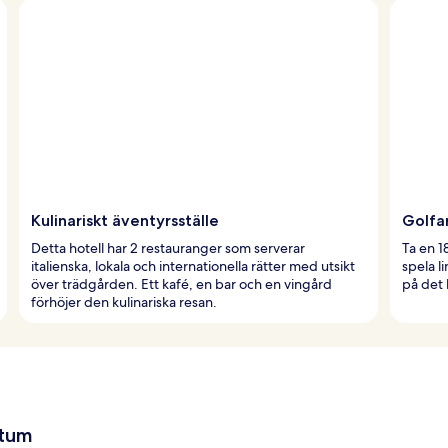
Kulinariskt äventyrsställe
Golfa
Detta hotell har 2 restauranger som serverar
Ta en 1
italienska, lokala och internationella rätter med utsikt
spela l
över trädgården. Ett kafé, en bar och en vingård
på det 
förhöjer den kulinariska resan.
atum