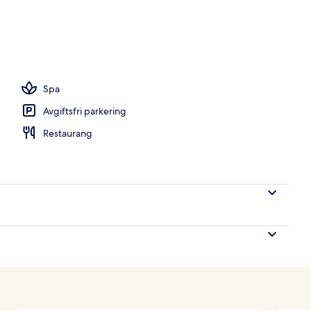
restauranger som serverar frukost, lunch och middag
Spa
Avgiftsfri parkering
Restaurang