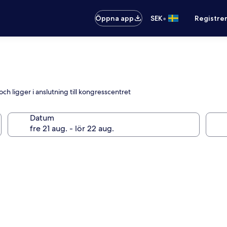
•
Öppna app
SEK
Registre
ch ligger i anslutning till kongresscentret
Datum