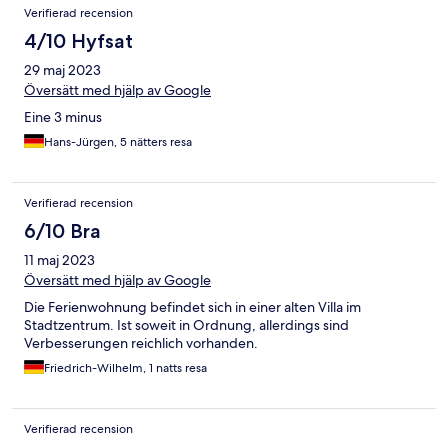
Kehrschaufel.Die Wohnung ist renovierungs bedürftig .nicht zu
Verifierad recension
empfehlen
4/10 Hyfsat
29 maj 2023
Översätt med hjälp av Google
Eine 3 minus
Hans-Jürgen, 5 nätters resa
Verifierad recension
6/10 Bra
11 maj 2023
Översätt med hjälp av Google
Die Ferienwohnung befindet sich in einer alten Villa im
Stadtzentrum. Ist soweit in Ordnung, allerdings sind
Verbesserungen reichlich vorhanden.
Friedrich-Wilhelm, 1 natts resa
Verifierad recension