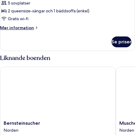
Lägenhet
5 sovplatser
2 queensize-sängar och 1 bäddsoffa (enkel)
Gratis wi-fi
Mer
Mer information
information
om
Se priser
Lägenhet
Liknande boenden
Bernsteinsucher
Muschel
Bernsteinsucher
Muschel
Bernsteinsucher
Musche
Norden
Norden
Norden
Norden