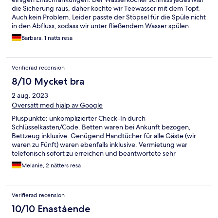
die Sicherung raus, daher kochte wir Teewasser mit dem Topf.
Auch kein Problem. Leider passte der Stöpsel für die Spüle nicht
in den Abfluss, sodass wir unter fließendem Wasser spülen
mussten, ds wir für 4 Teller nicht die vorhandene Spülmaschine
Barbara, 1 natts resa
nutzen wollten. Ansonsten war es eine nette Altbauwohnung
mit hohen Decken und Holzboden. Etwas hellhörig aber zum
schlafen ok.
Verifierad recension
8/10 Mycket bra
2 aug. 2023
Översätt med hjälp av Google
Pluspunkte: unkomplizierter Check-In durch
Schlüsselkasten/Code. Betten waren bei Ankunft bezogen,
Bettzeug inklusive. Genügend Handtücher für alle Gäste (wir
waren zu Fünft) waren ebenfalls inklusive. Vermietung war
telefonisch sofort zu erreichen und beantwortete sehr
freundlich alle Fragen. Kleine Küche, mit allen notwendigen
Melanie, 2 nätters resa
Dingen ausgestattet (zwei Kochplatten, Kaffeemaschine,
Toaster, Wasserkocher, etc.). Terrasse vom Wohnzimmer aus zu
betreten. Minuspunkte: Kronleuchter in jedem Zimmer waren
Verifierad recension
voll Spinnweben. Auch in den Zimmerecken war nicht wirklich
geputzt worden. Zimmer lassen sich nicht abdunkeln, da die
10/10 Enastående
Vorhänge nicht breit genug sind. Darüberhinaus, hängen die