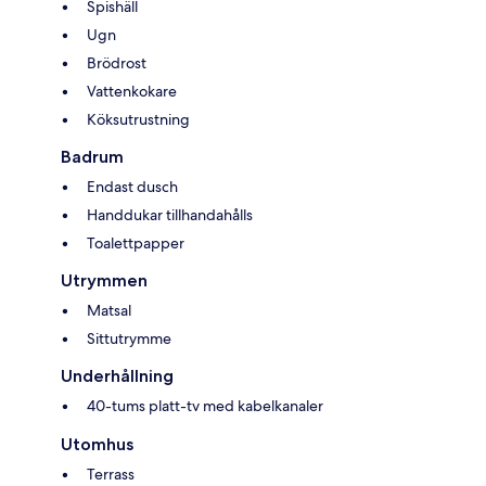
Spishäll
Ugn
Brödrost
Vattenkokare
Köksutrustning
Badrum
Endast dusch
Handdukar tillhandahålls
Toalettpapper
Utrymmen
Matsal
Sittutrymme
Underhållning
40-tums platt-tv med kabelkanaler
Utomhus
Terrass