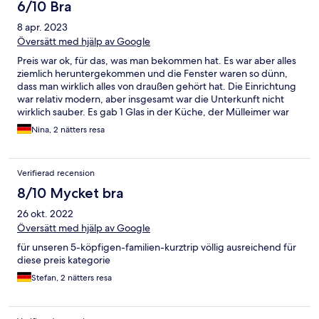
6/10 Bra
8 apr. 2023
Översätt med hjälp av Google
Preis war ok, für das, was man bekommen hat. Es war aber alles
ziemlich heruntergekommen und die Fenster waren so dünn,
dass man wirklich alles von draußen gehört hat. Die Einrichtung
war relativ modern, aber insgesamt war die Unterkunft nicht
wirklich sauber. Es gab 1 Glas in der Küche, der Mülleimer war
sehr sehr dreckig, den kann man eig für wenig Geld erneuern.
Nina, 2 nätters resa
Das zweite Zimmer war so klein und eng, dass nicht einmal ein
reisebett reingepasst hat, somit musste unser Sohn im großen
Zimmer schlafen, wo auch der Fernseher und alles war.
Verifierad recension
8/10 Mycket bra
26 okt. 2022
Översätt med hjälp av Google
für unseren 5-köpfigen-familien-kurztrip völlig ausreichend für
diese preis kategorie
Stefan, 2 nätters resa