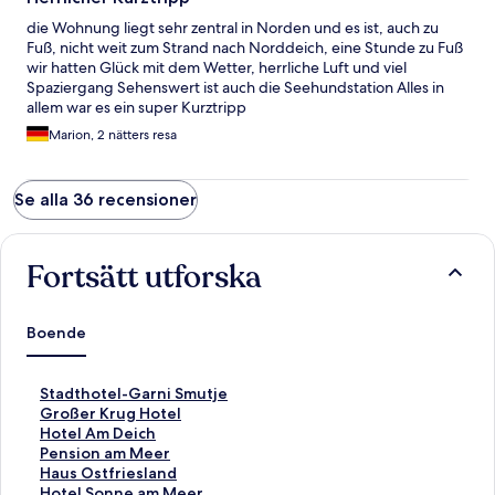
die Wohnung liegt sehr zentral in Norden und es ist, auch zu
Fuß, nicht weit zum Strand nach Norddeich, eine Stunde zu Fuß
wir hatten Glück mit dem Wetter, herrliche Luft und viel
Spaziergang Sehenswert ist auch die Seehundstation Alles in
allem war es ein super Kurztripp
Marion, 2 nätters resa
Se alla 36 recensioner
Fortsätt utforska
Boende
L
Stadthotel-Garni Smutje
ä
L
Großer Krug Hotel
n
ä
L
Hotel Am Deich
k
n
ä
L
Pension am Meer
t
k
n
ä
L
Haus Ostfriesland
i
t
k
n
ä
L
Hotel Sonne am Meer