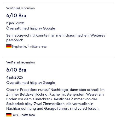
Verifierad recension
6/10 Bra
5 jan. 2025
Översätt med hjälp av Google
Sehr abgewohnt! Könnte man mehr draus machen! Weiteres
persönlich
Stephanie, 4 nätters resa
Verifierad recension
6/10 Bra
4 juli 2025
Översätt med hjälp av Google
Checkin Procedere nur auf Nachfrage, dann aber schnell. Im
Zimmer Bettlaken löchrig, Küche mit stehendem Wasser am
Boden vor dem Kühlschrank. Restliches Zimmer von der
Sauberkeit okay. Zwei Zimmertüren, die vermutlich in
Nachbarwohnung und Garage führen, sind verschlossen,
vermitteln kein hohes Sicherheitsgefühl. Bushaltestellen nahe
Felix, 1 natts resa