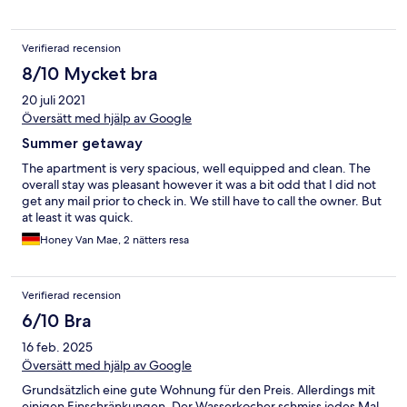
(Mittelmarkt und Gymnasium).
Verifierad recension
8/10 Mycket bra
20 juli 2021
Översätt med hjälp av Google
Summer getaway
The apartment is very spacious, well equipped and clean. The
overall stay was pleasant however it was a bit odd that I did not
get any mail prior to check in. We still have to call the owner. But
at least it was quick.
Honey Van Mae, 2 nätters resa
Verifierad recension
6/10 Bra
16 feb. 2025
Översätt med hjälp av Google
Grundsätzlich eine gute Wohnung für den Preis. Allerdings mit
einigen Einschränkungen. Der Wasserkocher schmiss jedes Mal