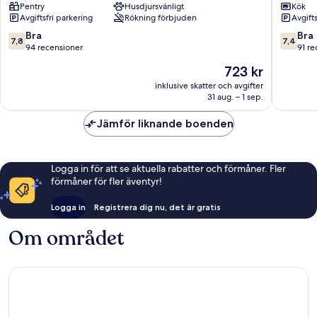
Pentry
Husdjursvänligt
Kök
Avgiftsfri parkering
Rökning förbjuden
Avgift
7.8
7.4
Bra
Bra
7,8
7,4
av
av
94 recensioner
91 re
10,
10,
Priset
723 kr
Bra,
Bra,
är
94 recensioner
91 recen
inklusive skatter och avgifter
723 kr
31 aug. – 1 sep.
Jämför liknande boenden
Logga in för att se aktuella rabatter och förmåner. Fler
förmåner för fler äventyr!
Logga in
Registrera dig nu, det är gratis
Om området