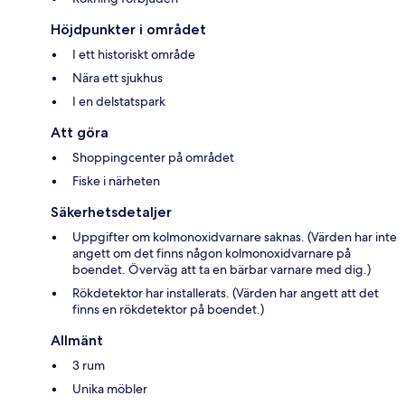
Höjdpunkter i området
I ett historiskt område
Nära ett sjukhus
I en delstatspark
Att göra
Shoppingcenter på området
Fiske i närheten
Säkerhetsdetaljer
Uppgifter om kolmonoxidvarnare saknas. (Värden har inte
angett om det finns någon kolmonoxidvarnare på
boendet. Överväg att ta en bärbar varnare med dig.)
Rökdetektor har installerats. (Värden har angett att det
finns en rökdetektor på boendet.)
Allmänt
3 rum
Unika möbler