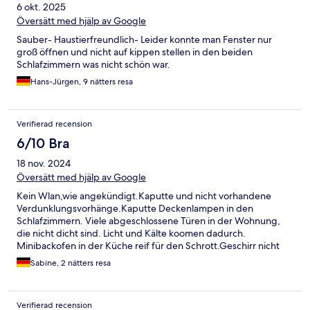
6 okt. 2025
Vorhangstangen durch und sind teilweise schief angebracht.
Nur 3 Terrassenstühle waren nutzbar, restliche lagen kaputt auf
Översätt med hjälp av Google
der Terrasse. Es fehlen ein paar Kleinigkeiten wie Bilder, Deko,
Sauber- Haustierfreundlich- Leider konnte man Fenster nur
Teppiche o.ä. um es gemütlich zu machen. So war zwar alles
groß öffnen und nicht auf kippen stellen in den beiden
zweckmäßig eingerichtet, wirkte aber etwas lieblos.
Schlafzimmern was nicht schön war.
Hans-Jürgen, 9 nätters resa
Verifierad recension
6/10 Bra
18 nov. 2024
Översätt med hjälp av Google
Kein Wlan,wie angekündigt.Kaputte und nicht vorhandene
Verdunklungsvorhänge.Kaputte Deckenlampen in den
Schlafzimmern. Viele abgeschlossene Türen in der Wohnung,
die nicht dicht sind. Licht und Kälte koomen dadurch.
Minibackofen in der Küche reif für den Schrott.Geschirr nicht
richtig sauber. Küche sonst ok.Badezimmer gut und sauber.
Sabine, 2 nätters resa
Größe der Wohnung gut.Die Lage ist sehr zentral.
Verifierad recension