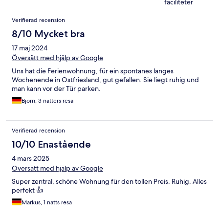
faciliteter
Recensioner
Verifierad recension
8/10 Mycket bra
17 maj 2024
Översätt med hjälp av Google
Uns hat die Ferienwohnung, für ein spontanes langes
Wochenende in Ostfriesland, gut gefallen. Sie liegt ruhig und
man kann vor der Tür parken.
Björn, 3 nätters resa
Verifierad recension
10/10 Enastående
4 mars 2025
Översätt med hjälp av Google
Super zentral, schöne Wohnung für den tollen Preis. Ruhig. Alles
perfekt 👍
Markus, 1 natts resa