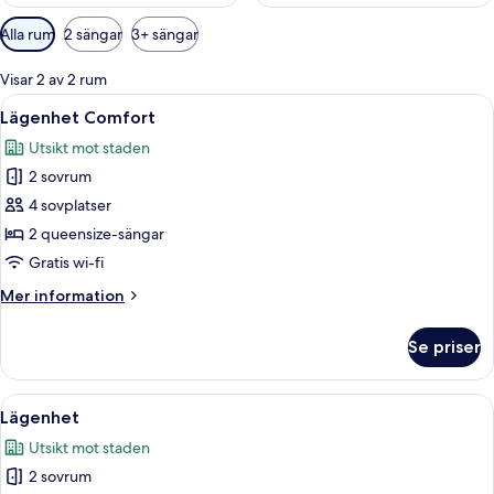
Tillgängliga
Alla rum
2 sängar
3+ sängar
filter
för
Visar 2 av 2 rum
rum
Öppna
Ett sovrum med en säng, en stol och st
6
Lägenhet Comfort
alla
Utsikt mot staden
foton
2 sovrum
för
Lägenhet
4 sovplatser
Comfort
2 queensize-sängar
Gratis wi-fi
Mer
Mer information
information
om
Se priser
Lägenhet
Comfort
Öppna
Ett sovrum med två sängar, en gardero
5
Lägenhet
alla
Utsikt mot staden
foton
2 sovrum
för