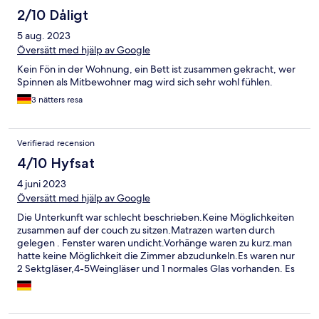
2/10 Dåligt
5 aug. 2023
Översätt med hjälp av Google
Kein Fön in der Wohnung, ein Bett ist zusammen gekracht, wer
Spinnen als Mitbewohner mag wird sich sehr wohl fühlen.
3 nätters resa
Verifierad recension
4/10 Hyfsat
4 juni 2023
Översätt med hjälp av Google
Die Unterkunft war schlecht beschrieben.Keine Möglichkeiten
zusammen auf der couch zu sitzen.Matrazen warten durch
gelegen . Fenster waren undicht.Vorhänge waren zu kurz.man
hatte keine Möglichkeit die Zimmer abzudunkeln.Es waren nur
2 Sektgläser,4-5Weingläser und 1 normales Glas vorhanden. Es
war alles voller Spinnweben,def Backofen war sehr dreckig und
der Mülleimer war sehr dreckig und Stank.Es gab keine
Möglichkeit mal was Zusammen zu kehren. Es gab keine