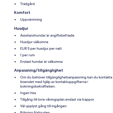
Trädgård
Komfort
Uppvärmning
Husdjur
Assistanshundar är avgiftsbefriade
Husdjur välkomna
EUR 5 per husdjur per natt
1 per rum
Endast hundar är välkomna
Anpassning/tillgänglighet
Om du behöver tillgänglighetsanpassning kan du kontakta
boendet med hjälp av kontaktuppgifterna i
bokningsbekräftelsen.
Ingen hiss
Tillgång till övre våningsplan endast via trappor
Väl upplyst gång till ingången
Rökning förbjuden