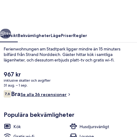
regående
Nästa
19+
Översikt
Bekvämligheter
Läge
Priser
Regler
Ferienwohnungen am Stadtpark ligger mindre än 15 minuters
bilfärd från Strand Norddeich. Gäster hittar kök i samtliga
lägenheter, och dessutom erbjuds platt-tv och gratis wi-fi.
Det
967 kr
nuvarande
inklusive skatter och avgifter
priset
31 aug. – 1 sep.
är
Recensioner
Bra
7,6
Se alla 36 recensioner
967 kr
7,6 av 10,
Entréinterör
Populära bekvämligheter
Kök
Husdjursvänligt
Gratis wi-fi
Lounge