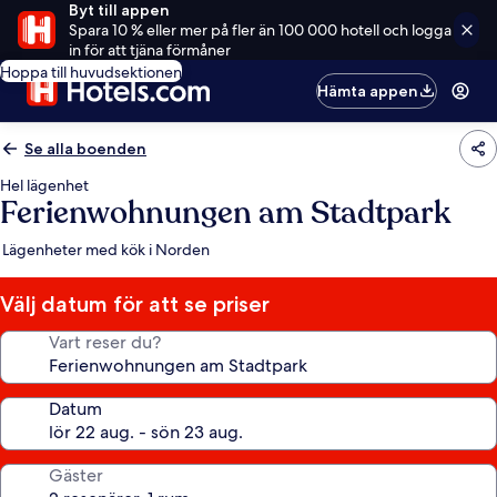
Byt till appen
Spara 10 % eller mer på fler än 100 000 hotell och logga
in för att tjäna förmåner
Hoppa till huvudsektionen
Hämta appen
Se alla boenden
Hel lägenhet
Ferienwohnungen am Stadtpark
Lägenheter med kök i Norden
Välj datum för att se priser
Vart reser du?
Datum
Gäster