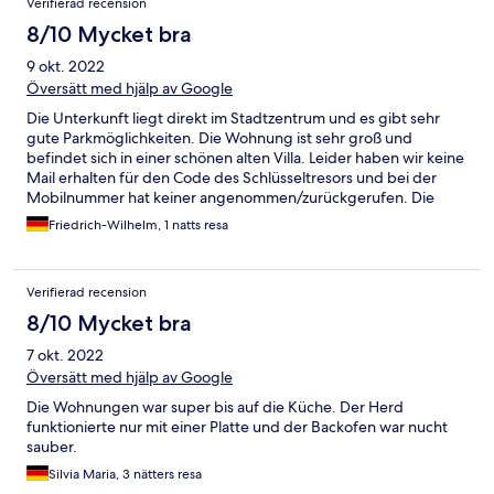
Verifierad recension
8/10 Mycket bra
9 okt. 2022
Översätt med hjälp av Google
Die Unterkunft liegt direkt im Stadtzentrum und es gibt sehr
gute Parkmöglichkeiten. Die Wohnung ist sehr groß und
befindet sich in einer schönen alten Villa. Leider haben wir keine
Mail erhalten für den Code des Schlüsseltresors und bei der
Mobilnummer hat keiner angenommen/zurückgerufen. Die
Wohnung ist leider nicht "liebevoll" gepflegt/ausgestattet und
Friedrich-Wilhelm, 1 natts resa
die Sauberkeit geht so!
Verifierad recension
8/10 Mycket bra
7 okt. 2022
Översätt med hjälp av Google
Die Wohnungen war super bis auf die Küche. Der Herd
funktionierte nur mit einer Platte und der Backofen war nucht
sauber.
Silvia Maria, 3 nätters resa