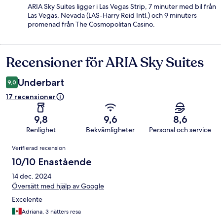
ARIA Sky Suites ligger i Las Vegas Strip, 7 minuter med bil från
Las Vegas, Nevada (LAS-Harry Reid Intl.) och 9 minuters
promenad från The Cosmopolitan Casino.
Recensioner för ARIA Sky Suites
Recensioner
Underbart
9,0
17 recensioner
9,8
9,6
8,6
Renlighet
Bekvämligheter
Personal och service
Recensioner
Verifierad recension
10/10 Enastående
14 dec. 2024
Översätt med hjälp av Google
Excelente
Adriana, 3 nätters resa