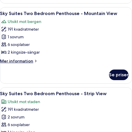
Suites
One
Öppna
Ett modernt hotellrum med en stor sän
6
Bedroom
Sky Suites Two Bedroom Penthouse - Mountain View
alla
-
Utsikt mot bergen
Mountain
foton
View
191 kvadratmeter
för
Sky
1 sovrum
Suites
6 sovplatser
Two
2 kingsize-sängar
Bedroom
Mer
Mer information
Penthouse
information
-
om
Se priser
Sky
Mountain
Suites
View
Two
Öppna
Ett modernt matområde med ett runt gl
8
Bedroom
Sky Suites Two Bedroom Penthouse - Strip View
alla
Penthouse
Utsikt mot staden
-
foton
Mountain
191 kvadratmeter
för
View
Sky
2 sovrum
Suites
6 sovplatser
Two