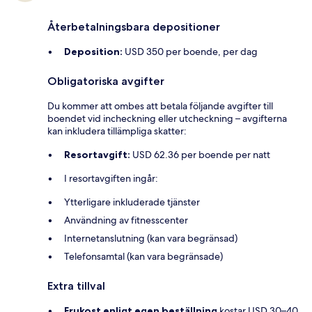
Återbetalningsbara depositioner
Deposition:
USD 350 per boende, per dag
Obligatoriska avgifter
Du kommer att ombes att betala följande avgifter till
boendet vid incheckning eller utcheckning – avgifterna
kan inkludera tillämpliga skatter:
Resortavgift:
USD 62.36 per boende per natt
I resortavgiften ingår:
Ytterligare inkluderade tjänster
Användning av fitnesscenter
Internetanslutning (kan vara begränsad)
Telefonsamtal (kan vara begränsade)
Extra tillval
Frukost enligt egen beställning
kostar USD 30–40