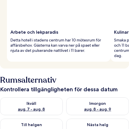
Arbete och lekparadis
Kulinar
Detta hotell i stadens centrum har 10 mötesrum för
Smaka på
affärsbehov. Gästerna kan varva ner på spaet eller
och 11 ba
njuta av det pulserande nattlivet i 11 barer.
centrum,
dag.
Rumsalternativ
Kontrollera tillgängligheten för dessa datum
Kontrollera tillgängligheten för ikväll aug. 7 - aug. 8
Kontrollera tillgängligheten f
Ikväll
Imorgon
aug. 7 - aug. 8
aug. 8 - aug. 9
Kontrollera tillgängligheten för den här helgen aug. 7 - aug. 9
Kontrollera tillgängligheten fö
Till helgen
Nästa helg