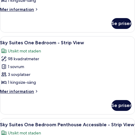
1 kingsize-säng
Bedroom
Mer
Mer information
Penthouse
information
-
om
Se priser
Sky
Strip
Suites
View
Two
Öppna
Ett modernt vardagsrum med utsikt öve
6
Bedroom
Sky Suites One Bedroom - Strip View
alla
Penthouse
Utsikt mot staden
-
foton
Strip
98 kvadratmeter
för
View
Sky
1 sovrum
Suites
3 sovplatser
One
1 kingsize-säng
Bedroom
Mer
Mer information
-
information
Strip
om
Se priser
Sky
View
Suites
One
Öppna
Ett modernt matområde med ett runt gl
6
Bedroom
Sky Suites One Bedroom Penthouse Accessible - Strip View
alla
-
Utsikt mot staden
Strip