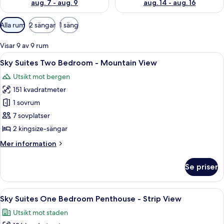
aug. 7 - aug. 9
aug. 14 - aug. 16
Tillgängliga
Alla rum
2 sängar
1 säng
filter
för
Visar 9 av 9 rum
rum
Öppna
Ett modernt hotellrum med en stor sän
8
Sky Suites Two Bedroom - Mountain View
alla
Utsikt mot bergen
foton
151 kvadratmeter
för
Sky
1 sovrum
Suites
7 sovplatser
Two
2 kingsize-sängar
Bedroom
Mer
Mer information
-
information
Mountain
om
Se priser
Sky
View
Suites
Two
Öppna
Ett modernt matområde med ett runt gl
6
Bedroom
Sky Suites One Bedroom Penthouse - Strip View
alla
-
Utsikt mot staden
Mountain
foton
View