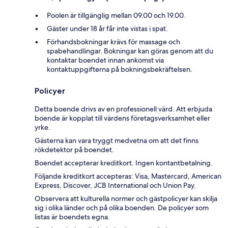
Poolen är tillgänglig mellan 09.00 och 19.00.
Gäster under 18 år får inte vistas i spat.
Förhandsbokningar krävs för massage och
spabehandlingar. Bokningar kan göras genom att du
kontaktar boendet innan ankomst via
kontaktuppgifterna på bokningsbekräftelsen.
Policyer
Detta boende drivs av en professionell värd. Att erbjuda
boende är kopplat till värdens företagsverksamhet eller
yrke.
Gästerna kan vara tryggt medvetna om att det finns
rökdetektor på boendet.
Boendet accepterar kreditkort. Ingen kontantbetalning.
Följande kreditkort accepteras: Visa, Mastercard, American
Express, Discover, JCB International och Union Pay.
Observera att kulturella normer och gästpolicyer kan skilja
sig i olika länder och på olika boenden. De policyer som
listas är boendets egna.