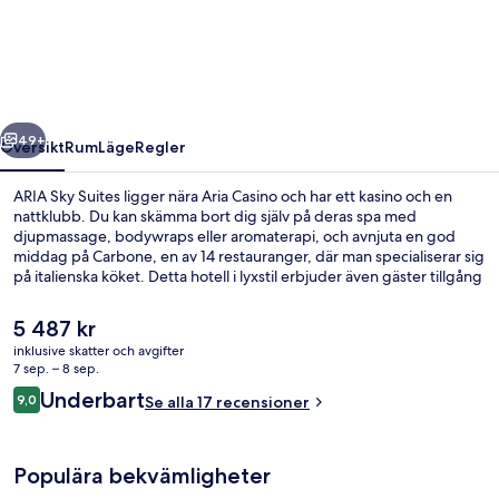
Suites
regående
Nästa
49+
Översikt
Rum
Läge
Regler
ARIA Sky Suites ligger nära Aria Casino och har ett kasino och en
nattklubb. Du kan skämma bort dig själv på deras spa med
djupmassage, bodywraps eller aromaterapi, och avnjuta en god
middag på Carbone, en av 14 restauranger, där man specialiserar sig
på italienska köket. Detta hotell i lyxstil erbjuder även gäster tillgång
till 3 utomhuspooler, en bar vid poolen och ett gym.
Det
5 487 kr
nuvarande
inklusive skatter och avgifter
priset
7 sep. – 8 sep.
Exteriör
är
Recensioner
Underbart
9,0
Se alla 17 recensioner
5 487 kr
9,0 av 10,
Populära bekvämligheter