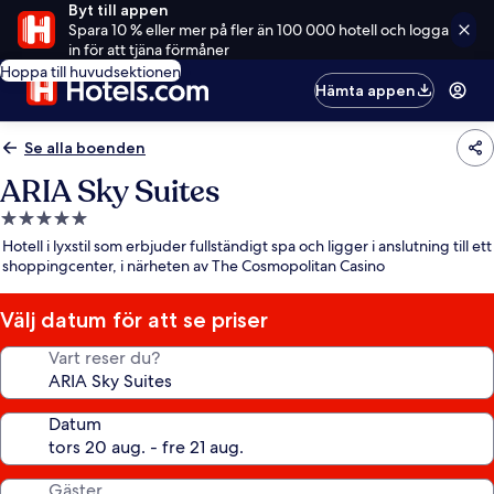
Byt till appen
Spara 10 % eller mer på fler än 100 000 hotell och logga
in för att tjäna förmåner
Hoppa till huvudsektionen
Hämta appen
Se alla boenden
ARIA Sky Suites
5.0-
stjärnigt
Hotell i lyxstil som erbjuder fullständigt spa och ligger i anslutning till ett
boende
shoppingcenter, i närheten av The Cosmopolitan Casino
Välj datum för att se priser
Vart reser du?
Datum
Gäster