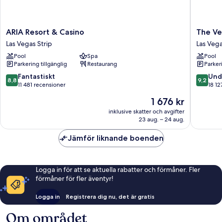
ARIA
The
ARIA Resort & Casino
The Ve
Resort
Venetia
Las Vegas Strip
Las Vega
&
Resort
Pool
Spa
Pool
Casino
Las
Parkering tillgänglig
Restaurang
Parkeri
Las
Vegas
Vegas
Las
8.8
9.2
Fantastiskt
Und
8,8
9,2
Strip
Vegas
av
av
11 481 recensioner
18 12
Strip
10,
10,
Priset
1 676 kr
Fantastiskt,
Underba
är
11 481 recensioner
18 127 r
inklusive skatter och avgifter
1 676 kr
23 aug. – 24 aug.
Jämför liknande boenden
Logga in för att se aktuella rabatter och förmåner. Fler
förmåner för fler äventyr!
Logga in
Registrera dig nu, det är gratis
Om området