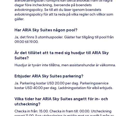
återbetalningsbart rumspris kan detta avbokas fram till några
dagar före incheckning, beroende på boendets
avbokningspolicy. Se till att du läser igenom boendets
avbokningspolicy för att ta reda på vilka regler och villkor som
gäller.
Har ARIA Sky Suites någon pool?
Ja, det finns 3 utomhuspooler. Gäster har tillgång till pool från
09.00 till 19.00.
Är det tillåtet att ta med sig husdjur till ARIA Sky
Suites?
Husdjur är tyvärr inte tillåtna, men assistanshundar är välkomna.
Erbjuder ARIA Sky Suites parkering?
Ja. Parkering kostar USD 20.00 per dag. Parkeringsservice
kostar USD 40.00 per dag. Laddningsstation för elbil erbjuds.
Vilka tider har ARIA Sky Suites angett för in- och
utcheckning?
Checka in från: 15.00. Checka in fram till: 00.00. Utcheckning
senast 11.00. Sen utcheckning är möjlig mot en avgift (i mån av