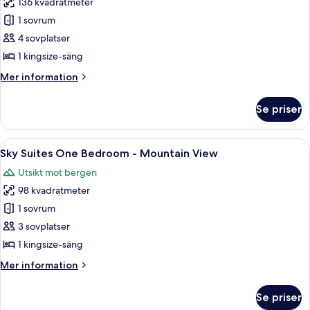
136 kvadratmeter
för
Sky
1 sovrum
Suites
4 sovplatser
One
1 kingsize-säng
Bedroom
Mer
Mer information
Penthouse
information
-
om
Se priser
Sky
Strip
Suites
View
One
Öppna
Ett modernt hotellrum med ett stort f
7
Bedroom
Sky Suites One Bedroom - Mountain View
alla
Penthouse
Utsikt mot bergen
-
foton
Strip
98 kvadratmeter
för
View
Sky
1 sovrum
Suites
3 sovplatser
One
1 kingsize-säng
Bedroom
Mer
Mer information
-
information
Mountain
om
Se priser
Sky
View