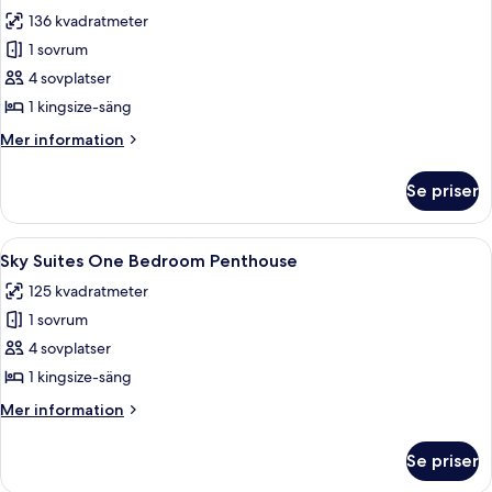
foton
View
136 kvadratmeter
för
Sky
1 sovrum
Suites
4 sovplatser
One
1 kingsize-säng
Bedroom
Mer
Mer information
Penthouse
information
Accessible
om
Se priser
Sky
-
Suites
Strip
One
Öppna
Ett modernt vardagsrum med utsikt öve
View
4
Bedroom
Sky Suites One Bedroom Penthouse
alla
Penthouse
125 kvadratmeter
Accessible
foton
-
1 sovrum
för
Strip
Sky
4 sovplatser
View
Suites
1 kingsize-säng
One
Mer
Mer information
Bedroom
information
Penthouse
om
Se priser
Sky
Suites