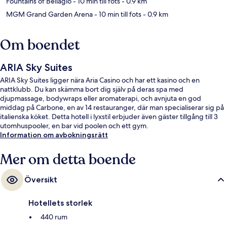
Fountains of Bellagio
- 10 min till fots
- 0.9 km
MGM Grand Garden Arena
- 10 min till fots
- 0.9 km
Om boendet
ARIA Sky Suites
ARIA Sky Suites ligger nära Aria Casino och har ett kasino och en
nattklubb. Du kan skämma bort dig själv på deras spa med
djupmassage, bodywraps eller aromaterapi, och avnjuta en god
middag på Carbone, en av 14 restauranger, där man specialiserar sig på
italienska köket. Detta hotell i lyxstil erbjuder även gäster tillgång till 3
utomhuspooler, en bar vid poolen och ett gym.
Information om avbokningsrätt
Mer om detta boende
Översikt
Hotellets storlek
440 rum