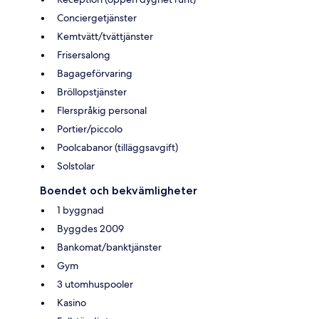
Conciergetjänster
Kemtvätt/tvättjänster
Frisersalong
Bagageförvaring
Bröllopstjänster
Flerspråkig personal
Portier/piccolo
Poolcabanor (tilläggsavgift)
Solstolar
Boendet och bekvämligheter
1 byggnad
Byggdes 2009
Bankomat/banktjänster
Gym
3 utomhuspooler
Kasino