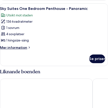
One
Öppna
Ett modernt matområde med ett runt gl
6
Bedroom
Sky Suites One Bedroom Penthouse - Panoramic
alla
Penthouse
Utsikt mot staden
foton
136 kvadratmeter
för
Sky
1 sovrum
Suites
4 sovplatser
One
1 kingsize-säng
Bedroom
Mer
Mer information
Penthouse
information
-
om
Se priser
Sky
Panoramic
Suites
One
Liknande boenden
Bedroom
Penthouse
ARIA Resort & Casino
The Vene
-
Panoramic