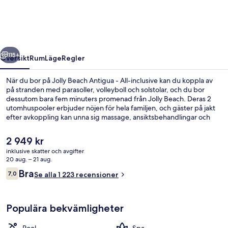
-
All-
inclusive
regående
Nästa
115+
Översikt
Rum
Läge
Regler
När du bor på Jolly Beach Antigua - All-inclusive kan du koppla av
på stranden med parasoller, volleyboll och solstolar, och du bor
dessutom bara fem minuters promenad från Jolly Beach. Deras 2
utomhuspooler erbjuder nöjen för hela familjen, och gäster på jakt
efter avkoppling kan unna sig massage, ansiktsbehandlingar och
kroppsbehandlingar på deras spa. Pizza Factory, en av 3
restauranger, specialiserar sig på italienska köket och serverar lunch
Det
2 949 kr
och middag. Detta boende med all-inclusive erbjuder även gäster
nuvarande
inklusive skatter och avgifter
tillgång till 3 barer/lounger, en bar vid poolen och ett fitnesscenter.
priset
20 aug. – 21 aug.
Poolen och den hjälpsamma personalen brukar uppskattas av våra
2 utomhuspooler, parasoller och solsto
är
Recensioner
resenärer.
Bra
7,0
Se alla 1 223 recensioner
2 949 kr
7,0 av 10,
Populära bekvämligheter