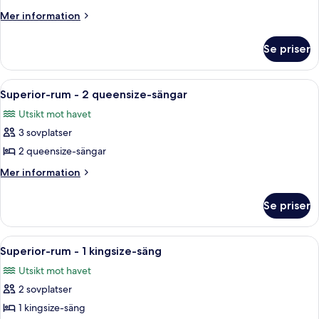
-
Mer
Mer information
1
information
om
kingsize-
Se priser
Standardrum
säng
-
1
Öppna
Ett hotellrum med två sängar, en takfl
6
kingsize-
Superior-rum - 2 queensize-sängar
alla
säng
Utsikt mot havet
foton
3 sovplatser
för
Superior-
2 queensize-sängar
rum
Mer
Mer information
-
information
om
2
Se priser
Superior-
queensize-
rum
sängar
-
Öppna
Ett rum med en säng, en hylla med dive
7
2
Superior-rum - 1 kingsize-säng
alla
queensize-
Utsikt mot havet
sängar
foton
2 sovplatser
för
Superior-
1 kingsize-säng