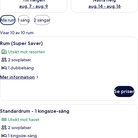
Till helgen
Nästa helg
aug. 7 - aug. 9
aug. 14 - aug. 16
Tillgängliga
Alla rum
1 säng
2 sängar
filter
för
Visar 10 av 10 rum
rum
Öppna
Ett hotellrum med en säng, en balkong
4
Rum (Super Saver)
alla
Utsikt mot resorten
foton
2 sovplatser
för
Rum
1 dubbelsäng
(Super
Mer
Mer information
Saver)
information
om
Se priser
Rum
(Super
Saver)
Öppna
Ett hotellrum med en säng, en byrå, en
5
Standardrum - 1 kingsize-säng
alla
Utsikt mot havet
foton
2 sovplatser
för
Standardrum
1 kingsize-säng