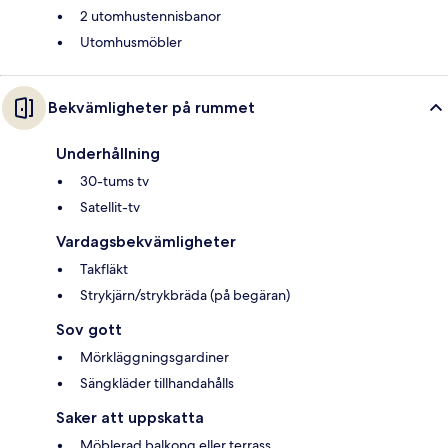
2 utomhustennisbanor
Utomhusmöbler
Bekvämligheter på rummet
Underhållning
30-tums tv
Satellit-tv
Vardagsbekvämligheter
Takfläkt
Strykjärn/strykbräda (på begäran)
Sov gott
Mörkläggningsgardiner
Sängkläder tillhandahålls
Saker att uppskatta
Möblerad balkong eller terrass