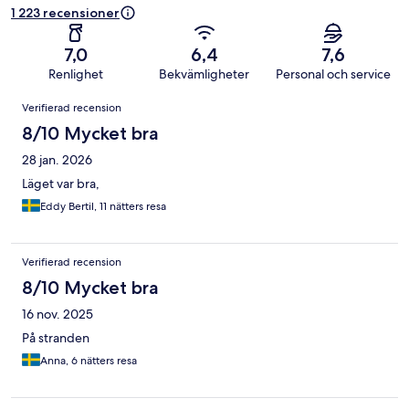
1 223 recensioner
7,0
6,4
7,6
Renlighet
Bekvämligheter
Personal och service
Recensioner
Verifierad recension
8/10 Mycket bra
28 jan. 2026
Läget var bra,
Eddy Bertil, 11 nätters resa
Verifierad recension
8/10 Mycket bra
16 nov. 2025
På stranden
Anna, 6 nätters resa