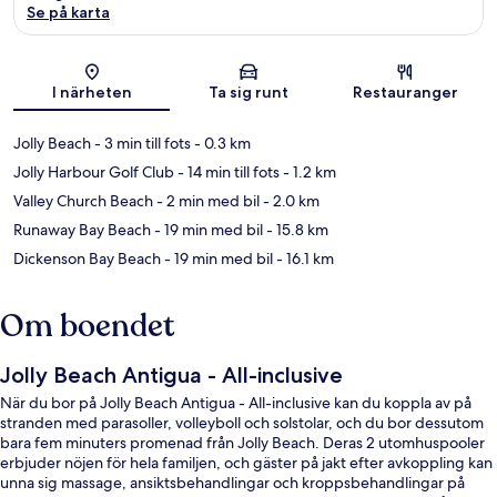
Se på karta
Karta
I närheten
Ta sig runt
Restauranger
Jolly Beach
- 3 min till fots
- 0.3 km
Jolly Harbour Golf Club
- 14 min till fots
- 1.2 km
Valley Church Beach
- 2 min med bil
- 2.0 km
Runaway Bay Beach
- 19 min med bil
- 15.8 km
Dickenson Bay Beach
- 19 min med bil
- 16.1 km
Om boendet
Jolly Beach Antigua - All-inclusive
När du bor på Jolly Beach Antigua - All-inclusive kan du koppla av på
stranden med parasoller, volleyboll och solstolar, och du bor dessutom
bara fem minuters promenad från Jolly Beach. Deras 2 utomhuspooler
erbjuder nöjen för hela familjen, och gäster på jakt efter avkoppling kan
unna sig massage, ansiktsbehandlingar och kroppsbehandlingar på