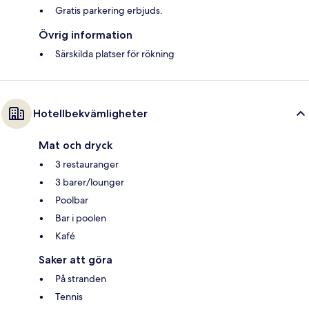
Gratis parkering erbjuds.
Övrig information
Särskilda platser för rökning
Hotellbekvämligheter
Mat och dryck
3 restauranger
3 barer/lounger
Poolbar
Bar i poolen
Kafé
Saker att göra
På stranden
Tennis