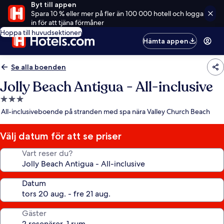
Byt till appen
Spara 10 % eller mer på fler än 100 000 hotell och logga
in för att tjäna förmåner
Hoppa till huvudsektionen
Hämta appen
Se alla boenden
Jolly Beach Antigua - All-inclusive
3.0-
stjärnigt
All-inclusiveboende på stranden med spa nära Valley Church Beach
boende
Välj datum för att se priser
Vart reser du?
Datum
Gäster