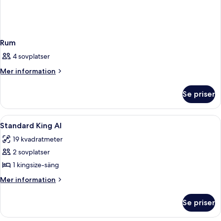
Rum
4 sovplatser
Mer
Mer information
information
om
Se priser
Rum
Öppna
Mörkläggningsgardiner, strykjärn/str
2
Standard King AI
alla
19 kvadratmeter
foton
2 sovplatser
för
Standard
1 kingsize-säng
King
Mer
Mer information
AI
information
om
Se priser
Standard
King