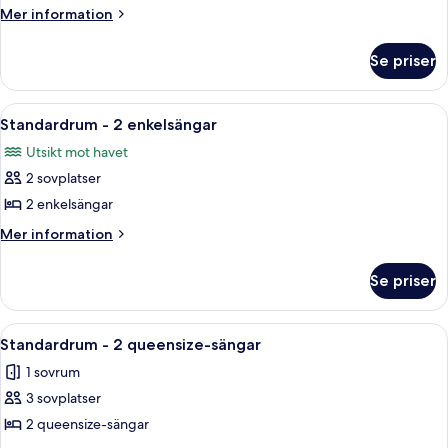
rum
Mer
Mer information
-
information
om
1
Se priser
Superior-
kingsize-
rum
säng
-
Öppna
Ett hotellrum med två sängar, ett skri
5
1
Standardrum - 2 enkelsängar
alla
kingsize-
Utsikt mot havet
säng
foton
2 sovplatser
för
Standardrum
2 enkelsängar
-
Mer
Mer information
2
information
om
enkelsängar
Se priser
Standardrum
-
2
Öppna
Ett hotellrum med två sängar, en bal
3
enkelsängar
Standardrum - 2 queensize-sängar
alla
1 sovrum
foton
3 sovplatser
för
Standardrum
2 queensize-sängar