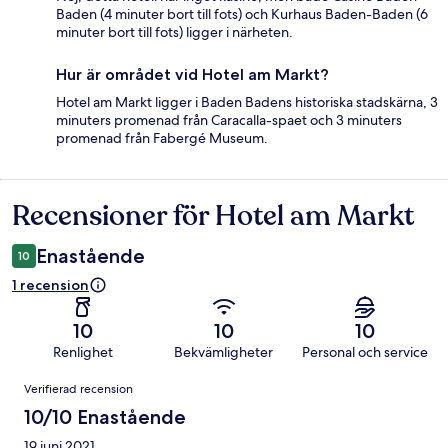
Baden (4 minuter bort till fots) och Kurhaus Baden-Baden (6
minuter bort till fots) ligger i närheten.
Hur är området vid Hotel am Markt?
Hotel am Markt ligger i Baden Badens historiska stadskärna, 3
minuters promenad från Caracalla-spaet och 3 minuters
promenad från Fabergé Museum.
Recensioner för Hotel am Markt
Recensioner
Enastående
10
1 recension
10
10
10
Renlighet
Bekvämligheter
Personal och service
Recensioner
Verifierad recension
10/10 Enastående
19 juni 2021