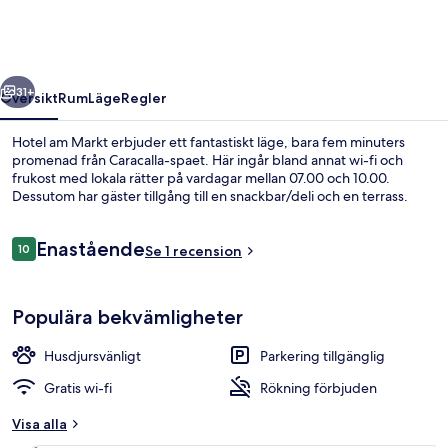
regående
Nästa
31+
Översikt
Rum
Läge
Regler
Hotel am Markt erbjuder ett fantastiskt läge, bara fem minuters
promenad från Caracalla-spaet. Här ingår bland annat wi-fi och
frukost med lokala rätter på vardagar mellan 07.00 och 10.00.
Dessutom har gäster tillgång till en snackbar/deli och en terrass.
Recensioner
Enastående
10
Se 1 recension
10 av 10,
Exteriör
Populära bekvämligheter
Husdjursvänligt
Parkering tillgänglig
Gratis wi-fi
Rökning förbjuden
Visa alla