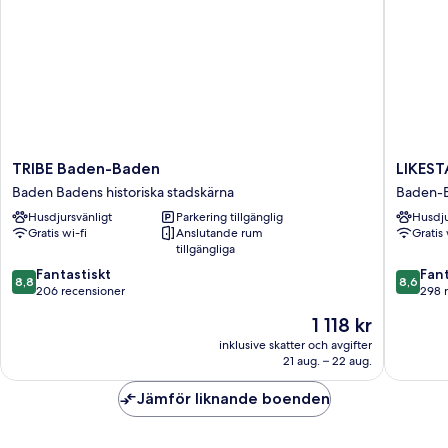
TRIBE
LIKESTA
TRIBE Baden-Baden
LIKES
Baden-
Premiu
Baden Badens historiska stadskärna
Baden-
Baden
Baden-
Husdjursvänligt
Parkering tillgänglig
Husdju
Baden
Baden
Gratis wi-fi
Anslutande rum
Gratis 
Badens
Baden-
tillgängliga
historiska
Baden
8.8
8.6
stadskärna
Fantastiskt
Fant
8,8
8,6
av
av
206 recensioner
298 
10,
10,
Priset
1 118 kr
Fantastiskt,
Fantastis
är
206 recensioner
298 rec
inklusive skatter och avgifter
1 118 kr
21 aug. – 22 aug.
Jämför liknande boenden