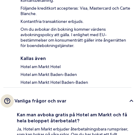
kontantbetalning.
Följande kreditkort accepteras: Visa, Mastercard och Carte
Blanche.
Kontantfria transaktioner erbjuds.
Om du avbokar din bokning kommer värdens
avbokningspolicy att gälla. I enlighet med EU-
bestämmelser om konsumenträtt gäller inte ångerrätten
för boendebokningstjänster.
Kallas även
Hotel am Markt Hotel
Hotel am Markt Baden-Baden
Hotel am Markt Hotel Baden-Baden
Vanliga frågor och svar
Kan man avboka gratis på Hotel am Markt och få
hela beloppet återbetalat?
Ja, Hotel am Markt erbjuder återbetalningsbara rumspriser,
som kan bokas på våra sidor. Om du har bokat ett fullt