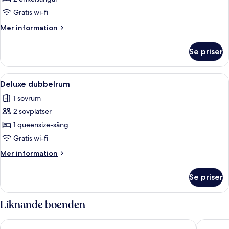
Gratis wi-fi
Mer
Mer information
information
om
Se priser
Standard
dubbelrum
Öppna
Ett hotellrum med ett stort fönster, 
13
Deluxe dubbelrum
alla
1 sovrum
foton
2 sovplatser
för
Deluxe
1 queensize-säng
dubbelrum
Gratis wi-fi
Mer
Mer information
information
om
Se priser
Deluxe
dubbelrum
Liknande boenden
TRIBE Baden-Baden
LIKESTA