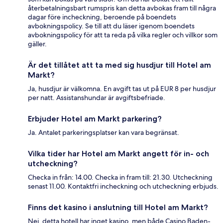
återbetalningsbart rumspris kan detta avbokas fram till några
dagar före incheckning, beroende på boendets
avbokningspolicy. Se till att du läser igenom boendets
avbokningspolicy för att ta reda på vilka regler och villkor som
gäller.
Är det tillåtet att ta med sig husdjur till Hotel am
Markt?
Ja, husdjur är välkomna. En avgift tas ut på EUR 8 per husdjur
per natt. Assistanshundar är avgiftsbefriade.
Erbjuder Hotel am Markt parkering?
Ja. Antalet parkeringsplatser kan vara begränsat.
Vilka tider har Hotel am Markt angett för in- och
utcheckning?
Checka in från: 14.00. Checka in fram till: 21.30. Utcheckning
senast 11.00. Kontaktfri incheckning och utcheckning erbjuds.
Finns det kasino i anslutning till Hotel am Markt?
Nej, detta hotell har inget kasino, men både Casino Baden-