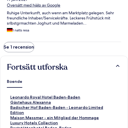
Översätt med hjälp av Google
Ruhige Unterkunft, auch wenn am Marktplatz gelegen. Sehr
freundliche Inhaber/Servicekräfte. Leckeres Frühstück mit
srlbstgrmachten Joghurt und Marmeladen...
1 natts resa
Se 1 recension
Fortsätt utforska
Boende
L
Leonardo Royal Hotel Baden-Baden
ä
L
Gästehaus Alexanna
n
ä
L
Badischer Hof Baden-Baden - Leonardo Limited
k
n
ä
Edition
t
k
n
L
Maison Messmer - ein Mitglied der Hommage
i
t
k
ä
Luxury Hotels Collection
l
i
t
n
L