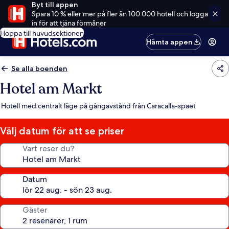
Byt till appen
Spara 10 % eller mer på fler än 100 000 hotell och logga
in för att tjäna förmåner
Hoppa till huvudsektionen
Hämta appen
Se alla boenden
Hotel am Markt
Hotell med centralt läge på gångavstånd från Caracalla-spaet
Välj datum för att se priser
Vart reser du?
Datum
Gäster