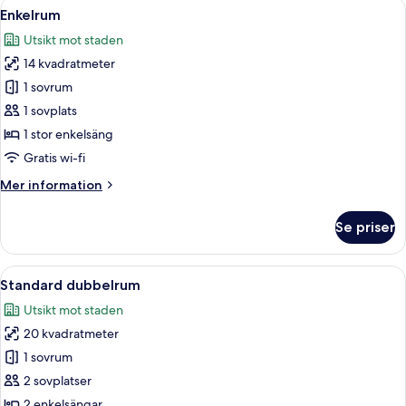
Öppna
Ett modernt hotellrum med en sänggave
6
Enkelrum
alla
Utsikt mot staden
foton
14 kvadratmeter
för
Enkelrum
1 sovrum
1 sovplats
1 stor enkelsäng
Gratis wi-fi
Mer
Mer information
information
om
Se priser
Enkelrum
Öppna
Ett hotellrum med två sängar, ett skriv
4
Standard dubbelrum
alla
Utsikt mot staden
foton
20 kvadratmeter
för
Standard
1 sovrum
dubbelrum
2 sovplatser
2 enkelsängar