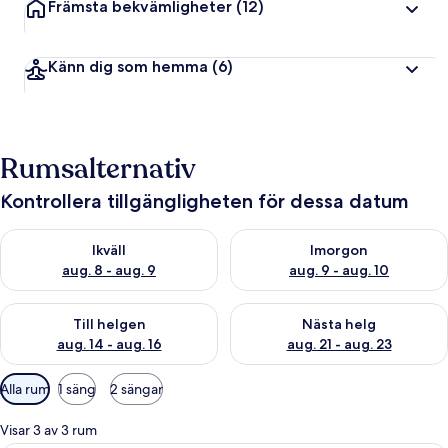
Främsta bekvämligheter
(12)
Känn dig som hemma
(6)
Rumsalternativ
Kontrollera tillgängligheten för dessa datum
Kontrollera tillgängligheten för ikväll aug. 8 - aug. 9
Kontrollera tillgängligheten f
Ikväll
Imorgon
aug. 8 - aug. 9
aug. 9 - aug. 10
Kontrollera tillgängligheten för den här helgen aug. 14 - aug. 
Kontrollera tillgängligheten fö
Till helgen
Nästa helg
aug. 14 - aug. 16
aug. 21 - aug. 23
Tillgängliga
Alla rum
1 säng
2 sängar
filter
för
Visar 3 av 3 rum
rum