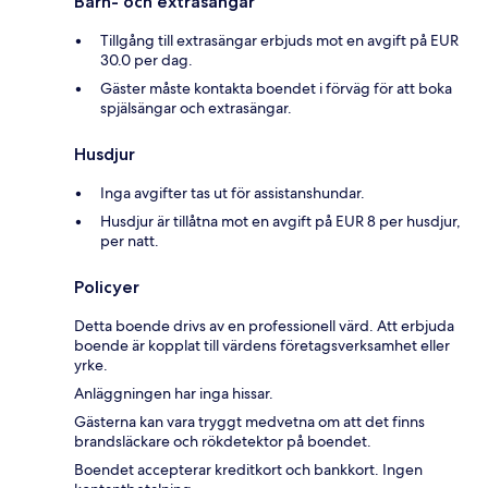
Barn- och extrasängar
Tillgång till extrasängar erbjuds mot en avgift på EUR
30.0 per dag.
Gäster måste kontakta boendet i förväg för att boka
spjälsängar och extrasängar.
Husdjur
Inga avgifter tas ut för assistanshundar.
Husdjur är tillåtna mot en avgift på EUR 8 per husdjur,
per natt.
Policyer
Detta boende drivs av en professionell värd. Att erbjuda
boende är kopplat till värdens företagsverksamhet eller
yrke.
Anläggningen har inga hissar.
Gästerna kan vara tryggt medvetna om att det finns
brandsläckare och rökdetektor på boendet.
Boendet accepterar kreditkort och bankkort. Ingen