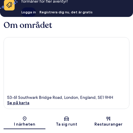
förmåner för fler äventyr!
Logga in
Registrera dig nu, det är gratis
Om området
53-61 Southwark Bridge Road, London, England, SE1 9HH
Se på karta
Karta
I närheten
Ta sig runt
Restauranger