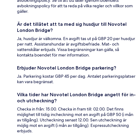
avbokningspolicy. Se till att du läser igenom boendets
avbokningspolicy för att ta reda på vilka regler och villkor som
gäller.
Är det tillåtet att ta med sig husdjur till Novotel
London Bridge?
Ja, husdjur är välkomna. En avgift tas ut på GBP 20 per husdjur
per natt. Assistanshundar är avgiftsbefriade. Mat- och
vattenskålar erbjuds. Vissa begränsningar kan gälla, så
kontakta boendet för mer information.
Erbjuder Novotel London Bridge parkering?
Ja. Parkering kostar GBP 45 per dag. Antalet parkeringsplatser
kan vara begränsat.
Vilka tider har Novotel London Bridge angett för in-
och utcheckning?
Checka in från: 15.00. Checka in fram till: 02.00. Det finns
möjlighet till tidig incheckning mot en avgift på GBP 50 (i mån
av tillgång). Utcheckning senast 12.00. Sen utcheckning är
möjlig mot en avgift (i mån av tillgång). Expressutcheckning
erbjuds.