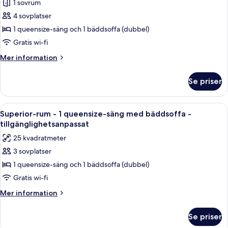
1 sovrum
Premium-
(Premium)
4 sovplatser
rum
-
1 queensize-säng och 1 bäddsoffa (dubbel)
1
Gratis wi-fi
queensize-
Mer
Mer information
säng
information
med
om
Se priser
Premium-
bäddsoffa
rum
(Executive)
-
Öppna
Ett hotellrum med en säng, ett skrivbor
9
1
Superior-rum - 1 queensize-säng med bäddsoffa -
alla
queensize-
tillgänglighetsanpassat
säng
foton
25 kvadratmeter
med
för
bäddsoffa
3 sovplatser
Superior-
(Executive)
1 queensize-säng och 1 bäddsoffa (dubbel)
rum
-
Gratis wi-fi
1
Mer
Mer information
queensize-
information
om
säng
Se priser
Superior-
med