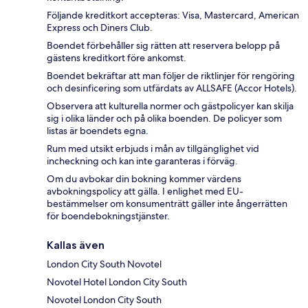
Följande kreditkort accepteras: Visa, Mastercard, American
Express och Diners Club.
Boendet förbehåller sig rätten att reservera belopp på
gästens kreditkort före ankomst.
Boendet bekräftar att man följer de riktlinjer för rengöring
och desinficering som utfärdats av ALLSAFE (Accor Hotels).
Observera att kulturella normer och gästpolicyer kan skilja
sig i olika länder och på olika boenden. De policyer som
listas är boendets egna.
Rum med utsikt erbjuds i mån av tillgänglighet vid
incheckning och kan inte garanteras i förväg.
Om du avbokar din bokning kommer värdens
avbokningspolicy att gälla. I enlighet med EU-
bestämmelser om konsumenträtt gäller inte ångerrätten
för boendebokningstjänster.
Kallas även
London City South Novotel
Novotel Hotel London City South
Novotel London City South