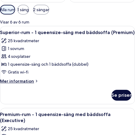
Tillgängliga
Alla rum
1 säng
2 sängar
filter
för
Visar 6 av 6 rum
rum
Öppna
Ett hotellrum med en säng, ett skrivbor
11
Superior-rum - 1 queensize-säng med bäddsoffa (Premium)
alla
25 kvadratmeter
foton
1 sovrum
för
Superior-
4 sovplatser
rum
1 queensize-säng och 1 bäddsoffa (dubbel)
-
Gratis wi-fi
1
Mer
Mer information
queensize-
information
säng
om
Se priser
Superior-
med
rum
bäddsoffa
-
Öppna
Allergitestade sängkläder, minibar o
(Premium)
15
1
Premium-rum - 1 queensize-säng med bäddsoffa
alla
queensize-
(Executive)
säng
foton
25 kvadratmeter
med
för
bäddsoffa