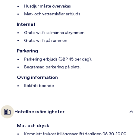
Husdjur måste övervakas
Mat- och vattenskålar erbjuds
Internet
Gratis wi-fi i allmänna utrymmen
Gratis wi-fi på rummen
Parkering
Parkering erbjuds (GBP 45 per dag).
Begränsad parkering på plats.
Övrig information
Rökfritt boende
Hotellbekvämligheter
Mat och dryck
Komplett frukost (tilläggsavgift) dagligen 06.30–10.00