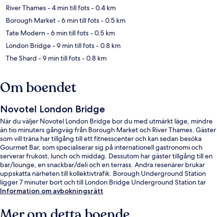
River Thames
- 4 min till fots
- 0.4 km
Borough Market
- 6 min till fots
- 0.5 km
Tate Modern
- 6 min till fots
- 0.5 km
London Bridge
- 9 min till fots
- 0.8 km
The Shard
- 9 min till fots
- 0.8 km
Om boendet
Novotel London Bridge
När du väljer Novotel London Bridge bor du med utmärkt läge, mindre
än tio minuters gångväg från Borough Market och River Thames. Gäster
som vill träna har tillgång till ett fitnesscenter och kan sedan besöka
Gourmet Bar, som specialiserar sig på internationell gastronomi och
serverar frukost, lunch och middag. Dessutom har gäster tillgång till en
bar/lounge, en snackbar/deli och en terrass. Andra resenärer brukar
uppskatta närheten till kollektivtrafik. Borough Underground Station
ligger 7 minuter bort och till London Bridge Underground Station tar
det inte mer än 9 minuter att gå.
Information om avbokningsrätt
Mer om detta boende