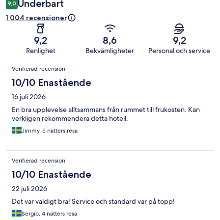
Underbart
9,0
1 004 recensioner
9,2
8,6
9,2
Renlighet
Bekvämligheter
Personal och service
Recensioner
Verifierad recension
10/10 Enastående
16 juli 2026
En bra upplevelse alltsammans från rummet till frukosten. Kan
verkligen rekommendera detta hotell.
Jimmy, 5 nätters resa
Verifierad recension
10/10 Enastående
22 juli 2026
Det var väldigt bra! Service och standard var på topp!
Sergio, 4 nätters resa