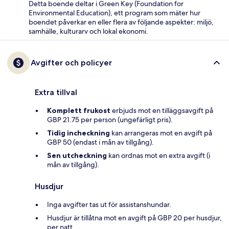
Detta boende deltar i Green Key (Foundation for
Environmental Education), ett program som mäter hur
boendet påverkar en eller flera av följande aspekter: miljö,
samhälle, kulturarv och lokal ekonomi.
Avgifter och policyer
Extra tillval
Komplett frukost
erbjuds mot en tilläggsavgift på
GBP 21.75 per person (ungefärligt pris).
Tidig incheckning
kan arrangeras mot en avgift på
GBP 50 (endast i mån av tillgång).
Sen utcheckning
kan ordnas mot en extra avgift (i
mån av tillgång).
Husdjur
Inga avgifter tas ut för assistanshundar.
Husdjur är tillåtna mot en avgift på GBP 20 per husdjur,
per natt.