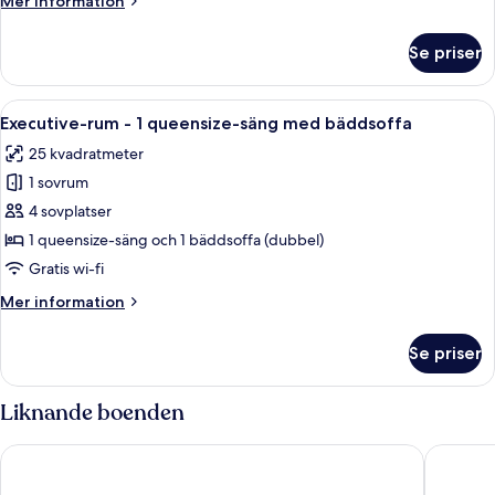
Mer information
queensize-
information
säng
om
Se priser
Superior-
med
rum
bäddsoffa
-
Öppna
Ett hotellrum med en stor säng, ett skr
14
1
Executive-rum - 1 queensize-säng med bäddsoffa
alla
queensize-
25 kvadratmeter
säng
foton
med
1 sovrum
för
bäddsoffa
Executive-
4 sovplatser
rum
1 queensize-säng och 1 bäddsoffa (dubbel)
-
Gratis wi-fi
1
Mer
Mer information
queensize-
information
säng
om
Se priser
Executive-
med
rum
bäddsoffa
-
Liknande boenden
1
queensize-
Mercure London Bankside
Hilton L
säng
med