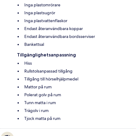
Inga plastomrörare
Inga plastsugrör
Inga plastvattenflaskor
Endast återanvändbara koppar
Endast återanvändbara bordsserviser
Bankettsal
Tillgänglighetsanpassning
Hiss
Rullstolsanpassad tillgång
Tillgång till hörselhjälpmedel
Mattor på rum
Polerat golv på rum
Tunn matta i rum
Trägolv i rum
Tjock matta på rum