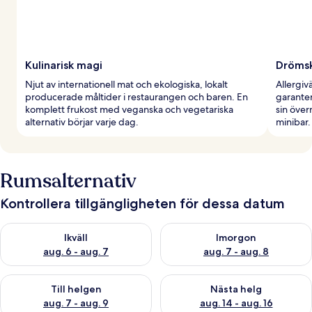
Kulinarisk magi
Drömsk
Njut av internationell mat och ekologiska, lokalt
Allergiv
producerade måltider i restaurangen och baren. En
garanter
komplett frukost med veganska och vegetariska
sin öve
alternativ börjar varje dag.
minibar.
Rumsalternativ
Kontrollera tillgängligheten för dessa datum
Kontrollera tillgängligheten för ikväll aug. 6 - aug. 7
Kontrollera tillgängligheten f
Ikväll
Imorgon
aug. 6 - aug. 7
aug. 7 - aug. 8
Kontrollera tillgängligheten för den här helgen aug. 7 - aug. 9
Kontrollera tillgängligheten fö
Till helgen
Nästa helg
aug. 7 - aug. 9
aug. 14 - aug. 16