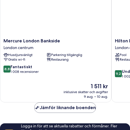
bäddsoffa
Mercure
Hilton
Mercure London Bankside
Hilton
London
London
London centrum
London 
Bankside
Banksid
Husdjursvänligt
Parkering tillgänglig
Pool
London
London
Gratis wi-fi
Restaurang
Restau
centrum
centrum
8.8
Fantastiskt
8,8
9.2
Und
av
1 008 recensioner
9,2
av
1 00
10,
10,
Fantastiskt,
Priset
1 511 kr
Underba
1 008 recensioner
är
1 002 re
inklusive skatter och avgifter
1 511 kr
9 aug. – 10 aug.
Jämför liknande boenden
Logga in för att se aktuella rabatter och förmåner. Fler