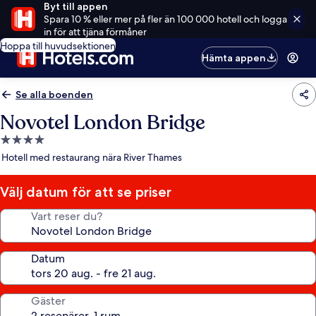
Byt till appen
Spara 10 % eller mer på fler än 100 000 hotell och logga
in för att tjäna förmåner
Hoppa till huvudsektionen
Hämta appen
Se alla boenden
Novotel London Bridge
4.0-
stjärnigt
Hotell med restaurang nära River Thames
boende
Välj datum för att se priser
Vart reser du?
Datum
Gäster