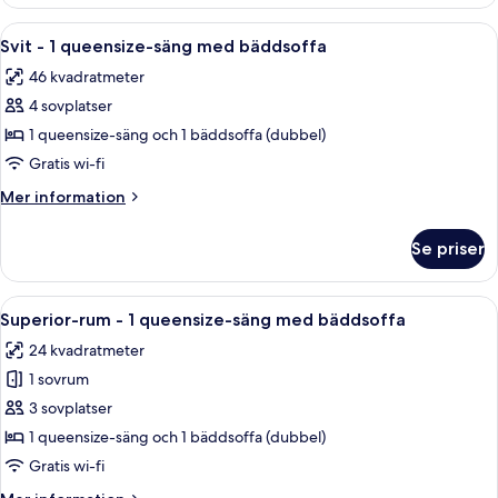
rum
bäddsoffa
-
Öppna
Allergitestade sängkläder, minibar o
13
-
1
Svit - 1 queensize-säng med bäddsoffa
alla
queensize-
tillgänglighetsanpassat
46 kvadratmeter
säng
foton
med
4 sovplatser
för
bäddsoffa
Svit
1 queensize-säng och 1 bäddsoffa (dubbel)
-
-
tillgänglighetsanpassat
Gratis wi-fi
1
Mer
Mer information
queensize-
information
säng
om
Se priser
Svit
med
-
bäddsoffa
1
Öppna
Superior-rum - 1 queensize-säng med 
15
queensize-
Superior-rum - 1 queensize-säng med bäddsoffa
alla
säng
24 kvadratmeter
med
foton
bäddsoffa
1 sovrum
för
Superior-
3 sovplatser
rum
1 queensize-säng och 1 bäddsoffa (dubbel)
-
Gratis wi-fi
1
Mer