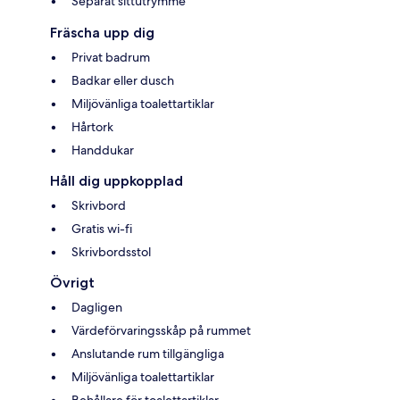
Separat sittutrymme
Fräscha upp dig
Privat badrum
Badkar eller dusch
Miljövänliga toalettartiklar
Hårtork
Handdukar
Håll dig uppkopplad
Skrivbord
Gratis wi-fi
Skrivbordsstol
Övrigt
Dagligen
Värdeförvaringsskåp på rummet
Anslutande rum tillgängliga
Miljövänliga toalettartiklar
Behållare för toalettartiklar