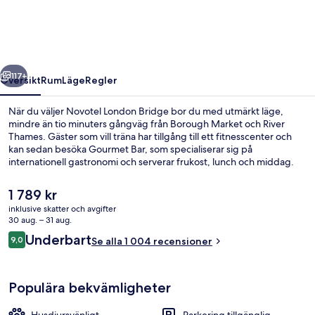
regående
Nästa
117+
Översikt
Rum
Läge
Regler
När du väljer Novotel London Bridge bor du med utmärkt läge,
mindre än tio minuters gångväg från Borough Market och River
Thames. Gäster som vill träna har tillgång till ett fitnesscenter och
kan sedan besöka Gourmet Bar, som specialiserar sig på
internationell gastronomi och serverar frukost, lunch och middag.
Dessutom har gäster tillgång till en bar/lounge, en snackbar/deli
och en terrass. Andra resenärer brukar uppskatta närheten till
Det
1 789 kr
kollektivtrafik. Borough Underground Station ligger 7 minuter bort
nuvarande
inklusive skatter och avgifter
och till London Bridge Underground Station tar det inte mer än 9
priset
30 aug. – 31 aug.
minuter att gå.
Exteriör
är
Recensioner
Underbart
9,0
Se alla 1 004 recensioner
1 789 kr
9,0 av 10,
Populära bekvämligheter