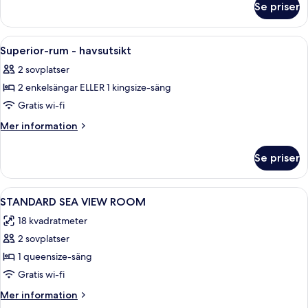
havsutsikt
Se priser
Premium-
rum
-
Öppna
Superior-rum - havsutsikt | Utsikt fr
8
havsutsikt
Superior-rum - havsutsikt
alla
2 sovplatser
foton
2 enkelsängar ELLER 1 kingsize-säng
för
Superior-
Gratis wi-fi
rum
Mer
Mer information
-
information
om
havsutsikt
Se priser
Superior-
rum
-
Öppna
Skrivbord, mörkläggningsgardiner, lju
5
havsutsikt
STANDARD SEA VIEW ROOM
alla
18 kvadratmeter
foton
2 sovplatser
för
STANDARD
1 queensize-säng
SEA
Gratis wi-fi
VIEW
Mer
Mer information
ROOM
information