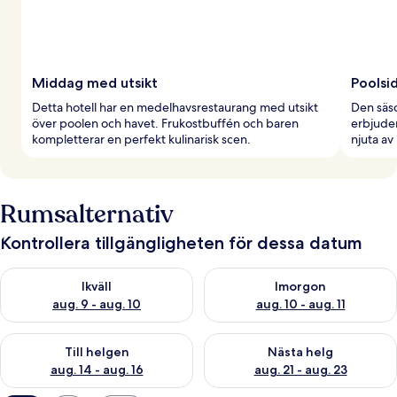
Middag med utsikt
Poolsi
Detta hotell har en medelhavsrestaurang med utsikt
Den säs
över poolen och havet. Frukostbuffén och baren
erbjuder
kompletterar en perfekt kulinarisk scen.
njuta av
Rumsalternativ
Kontrollera tillgängligheten för dessa datum
Kontrollera tillgängligheten för ikväll aug. 9 - aug. 10
Kontrollera tillgängligheten fö
Ikväll
Imorgon
aug. 9 - aug. 10
aug. 10 - aug. 11
Kontrollera tillgängligheten för den här helgen aug. 14 - aug. 
Kontrollera tillgängligheten fö
Till helgen
Nästa helg
aug. 14 - aug. 16
aug. 21 - aug. 23