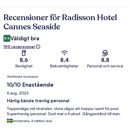
Recensioner för Radisson Hotel
Recensioner
Cannes Seaside
Väldigt bra
8,4
190 recensioner
8,6
8,4
8,8
Renlighet
Bekvämligheter
Personal och service
Recensioner
Verifierad recension
10/10 Enastående
6 aug. 2023
Härlig känsla trevlig personal
Toppenläge vid stranden, stora vågor att hoppa i samt fin pool.
Supertrevlig personal. God mat o frukost. Gångavstånd till stan.
Annamaria, 4 nätters resa