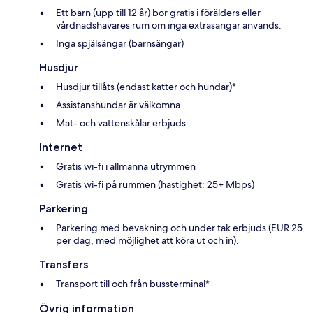
Ett barn (upp till 12 år) bor gratis i förälders eller
vårdnadshavares rum om inga extrasängar används.
Inga spjälsängar (barnsängar)
Husdjur
Husdjur tillåts (endast katter och hundar)*
Assistanshundar är välkomna
Mat- och vattenskålar erbjuds
Internet
Gratis wi-fi i allmänna utrymmen
Gratis wi-fi på rummen (hastighet: 25+ Mbps)
Parkering
Parkering med bevakning och under tak erbjuds (EUR 25
per dag, med möjlighet att köra ut och in).
Transfers
Transport till och från bussterminal*
Övrig information