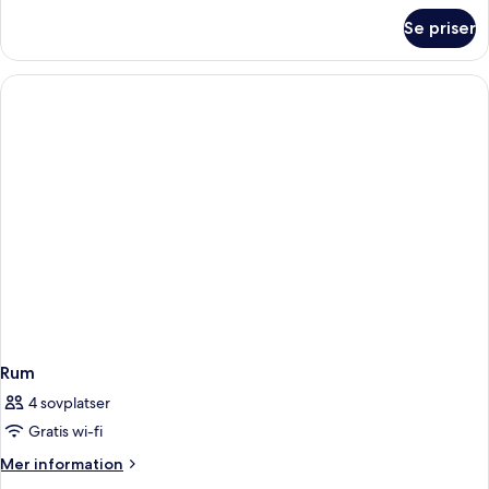
om
Se priser
Rum
Rum
4 sovplatser
Gratis wi-fi
Mer
Mer information
information