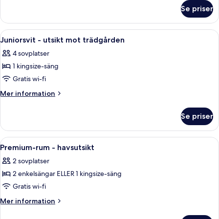
om
mot
Se priser
Standardrum
trädgården
-
utsikt
Öppna
Juniorsvit - utsikt mot trädgården | S
6
mot
Juniorsvit - utsikt mot trädgården
alla
trädgården
4 sovplatser
foton
1 kingsize-säng
för
Juniorsvit
Gratis wi-fi
-
Mer
Mer information
utsikt
information
om
mot
Se priser
Juniorsvit
trädgården
-
utsikt
Öppna
Premium-rum - havsutsikt | Skrivbord,
7
mot
Premium-rum - havsutsikt
alla
trädgården
2 sovplatser
foton
2 enkelsängar ELLER 1 kingsize-säng
för
Premium-
Gratis wi-fi
rum
Mer
Mer information
-
information
om