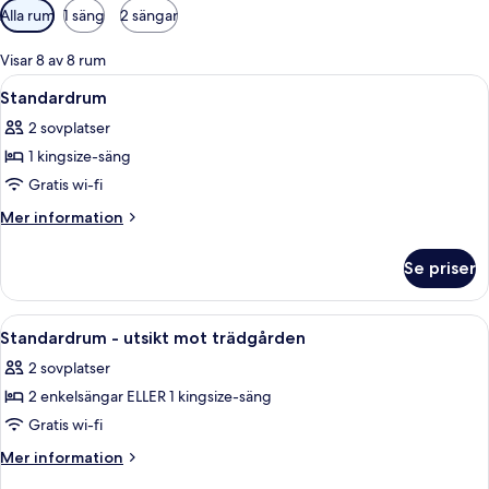
Tillgängliga
Alla rum
1 säng
2 sängar
filter
för
Visar 8 av 8 rum
rum
Öppna
Standardrum | Skrivbord, mörkläggning
6
Standardrum
alla
2 sovplatser
foton
1 kingsize-säng
för
Standardrum
Gratis wi-fi
Mer
Mer information
information
om
Se priser
Standardrum
Öppna
Standardrum - utsikt mot trädgården |
6
Standardrum - utsikt mot trädgården
alla
2 sovplatser
foton
2 enkelsängar ELLER 1 kingsize-säng
för
Standardrum
Gratis wi-fi
-
Mer
Mer information
utsikt
information