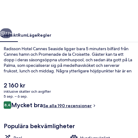
Seaside
regående
Nästa
77+
Översikt
Rum
Läge
Regler
Radisson Hotel Cannes Seaside ligger bara 5 minuters bilfärd från
Cannes hamn och Promenade de la Croisette. Gäster kan ta ett
dopp i deras säsongsöppna utomhuspool, och sedan äta gott på La
Palma, som specialiserar sig på medelhavsköket och serverar
frukost, lunch och middag. Några ytterligare höjdpunkter här är en
bar/lounge, en snackbar/deli och en terrass. Andra resenärer talar
mycket väl om den hjälpsamma personalen.
Det
2 160 kr
nuvarande
inklusive skatter och avgifter
priset
5 sep. – 6 sep.
En säsongsöppen utomhuspool, parasol
är
Recensioner
Mycket bra
8,4
Se alla 190 recensioner
2 160 kr
8,4 av 10,
Populära bekvämligheter