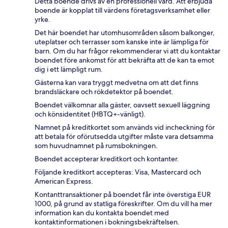
Detta boende drivs av en professionell värd. Att erbjuda
boende är kopplat till värdens företagsverksamhet eller
yrke.
Det här boendet har utomhusområden såsom balkonger,
uteplatser och terrasser som kanske inte är lämpliga för
barn. Om du har frågor rekommenderar vi att du kontaktar
boendet före ankomst för att bekräfta att de kan ta emot
dig i ett lämpligt rum.
Gästerna kan vara tryggt medvetna om att det finns
brandsläckare och rökdetektor på boendet.
Boendet välkomnar alla gäster, oavsett sexuell läggning
och könsidentitet (HBTQ+-vänligt).
Namnet på kreditkortet som används vid incheckning för
att betala för oförutsedda utgifter måste vara detsamma
som huvudnamnet på rumsbokningen.
Boendet accepterar kreditkort och kontanter.
Följande kreditkort accepteras: Visa, Mastercard och
American Express.
Kontanttransaktioner på boendet får inte överstiga EUR
1000, på grund av statliga föreskrifter. Om du vill ha mer
information kan du kontakta boendet med
kontaktinformationen i bokningsbekräftelsen.