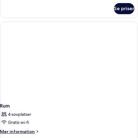
om
Se priser
STANDARD
SEA
VIEW
ROOM
Rum
4 sovplatser
Gratis wi-fi
Mer
Mer information
information