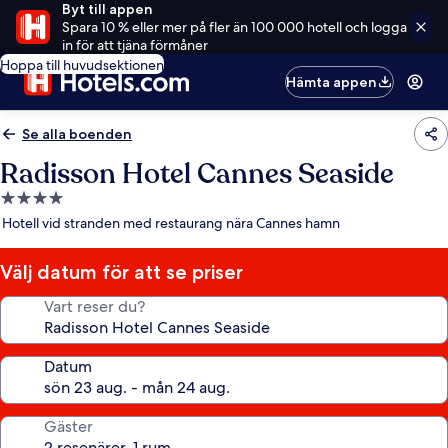
Byt till appen
Spara 10 % eller mer på fler än 100 000 hotell och logga
in för att tjäna förmåner
Hoppa till huvudsektionen
Hämta appen
Se alla boenden
Radisson Hotel Cannes Seaside
4.0-
stjärnigt
Hotell vid stranden med restaurang nära Cannes hamn
boende
Välj datum för att se priser
Vart reser du?
Datum
Gäster