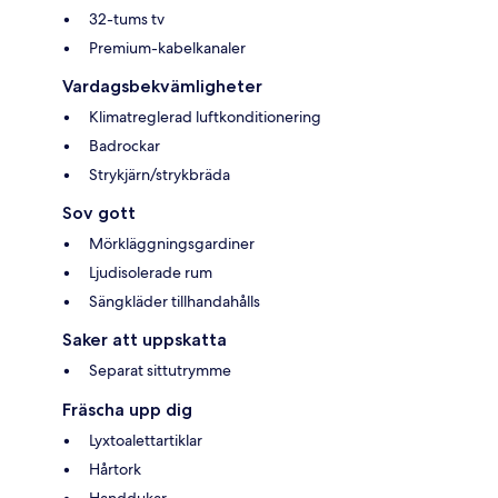
32-tums tv
Premium-kabelkanaler
Vardagsbekvämligheter
Klimatreglerad luftkonditionering
Badrockar
Strykjärn/strykbräda
Sov gott
Mörkläggningsgardiner
Ljudisolerade rum
Sängkläder tillhandahålls
Saker att uppskatta
Separat sittutrymme
Fräscha upp dig
Lyxtoalettartiklar
Hårtork
Handdukar