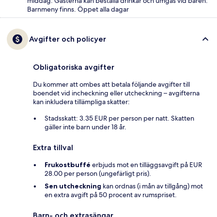
middag. Gästerna kan beställa drinkar och umgås vid baren.
Barnmeny finns. Öppet alla dagar
Avgifter och policyer
Obligatoriska avgifter
Du kommer att ombes att betala följande avgifter till
boendet vid incheckning eller utcheckning – avgifterna
kan inkludera tillämpliga skatter:
Stadsskatt: 3.35 EUR per person per natt. Skatten
gäller inte barn under 18 år.
Extra tillval
Frukostbuffé
erbjuds mot en tilläggsavgift på EUR
28.00 per person (ungefärligt pris).
Sen utcheckning
kan ordnas (i mån av tillgång) mot
en extra avgift på 50 procent av rumspriset.
Barn- och extrasängar