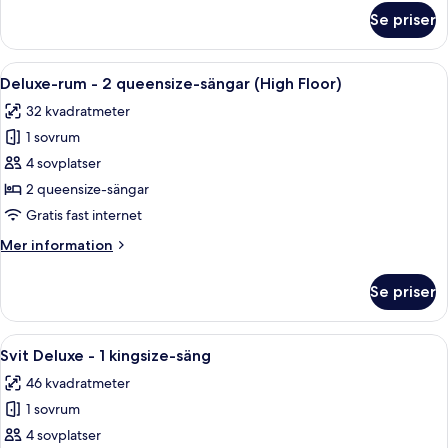
säng
om
Se priser
Deluxe-
(High
rum
Floor)
-
Öppna
Ett hotellrum med två sängar, ett skri
4
1
Deluxe-rum - 2 queensize-sängar (High Floor)
alla
kingsize-
32 kvadratmeter
säng
foton
(High
1 sovrum
för
Floor)
Deluxe-
4 sovplatser
rum
2 queensize-sängar
-
Gratis fast internet
2
Mer
Mer information
queensize-
information
sängar
om
Se priser
Deluxe-
(High
rum
Floor)
-
Öppna
Ett hotellrum med en stor säng, två s
4
2
Svit Deluxe - 1 kingsize-säng
alla
queensize-
46 kvadratmeter
sängar
foton
(High
1 sovrum
för
Floor)
Svit
4 sovplatser