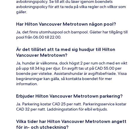
avbokningspolicy. Se till att du läser igenom boendets
avbokningspolicy för att ta reda på vilka regler och villkor som
gäller.
Har Hilton Vancouver Metrotown någon pool?
Ja, det finns utomhuspool och barnpool. Gäster har tillgång till
pool från 06.00 till 22.00.
Är det tillåtet att ta med sig husdjur till Hilton
Vancouver Metrotown?
Ja, hundar är välkomna, dock högst 2 per rum och med en vikt
på upp till 34 kg per djur. En avgift tas ut på CAD 55.00 per
boende per vistelse. Assistanshundar är avgiftsbefriade. Vissa
begränsningar kan gälla, så kontakta boendet för mer
information.
Erbjuder Hilton Vancouver Metrotown parkering?
Ja. Parkering kostar CAD 25 per natt. Parkeringsservice kostar
CAD 32 per natt. Laddningsstation för elbil erbjuds.
Vilka tider har Hilton Vancouver Metrotown angett
för in- och utcheckning?