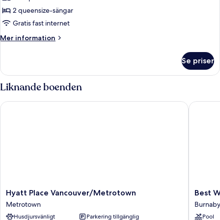
rum
2 queensize-sängar
-
Gratis fast internet
2
Mer
Mer information
queensize-
information
sängar
om
Se priser
Deluxe-
rum
-
Liknande boenden
2
queensize-
Hyatt Place Vancouver/Metrotown
Best Wes
sängar
Hyatt
Best
Hyatt Place Vancouver/Metrotown
Best W
Place
Western
Metrotown
Burnab
Vancouver/Metrotown
Plus
Husdjursvänligt
Parkering tillgänglig
Pool
Metrotown
Burnaby