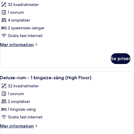
foton
Lounge
32 kvadratmeter
-
för
tillgång
1 sovrum
Executive-
till
4 sovplatser
rum
Club
Lounge
-
2 queensize-sängar
2
Gratis fast internet
queensize-
Mer
Mer information
sängar
information
-
om
Se priser
Executive-
tillgång
rum
till
-
Öppna
Ett hotellrum med en stor säng, två s
Club
4
2
Deluxe-rum - 1 kingsize-säng (High Floor)
alla
queensize-
Lounge
32 kvadratmeter
sängar
foton
-
1 sovrum
för
tillgång
Deluxe-
2 sovplatser
till
rum
Club
1 kingsize-säng
Lounge
-
Gratis fast internet
1
Mer
Mer information
kingsize-
information