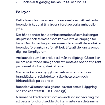
Poolen är tillgänglig mellan 06.00 och 22.00.
Policyer
Detta boende drivs av en professionell värd. Att erbjuda
boende är kopplat till värdens företagsverksamhet eller
yrke.
Det här boendet har utomhusområden såsom balkonger,
uteplatser och terrasser som kanske inte är lämpliga för
barn. Om du har frågor rekommenderar vi att du kontaktar
boendet före ankomst för att bekräfta att de kan ta emot
dig i ett lämpligt rum.
Anslutande rum kan erbjudas i mån av tillgång. Gäster kan
be om anslutande rum genom att kontakta boendet direkt
på numret i bokningsbekräftelsen.
Gästerna kan vara tryggt medvetna om att det finns
brandsläckare, rökdetektor, säkerhetssystem och
förbandslåda på boendet.
Boendet välkomnar alla gäster, oavsett sexuell läggning
och könsidentitet (HBTQ+-vänligt).
Namnet på kreditkortet som används vid incheckning för
att betala för oförutsedda utgifter måste vara detsamma