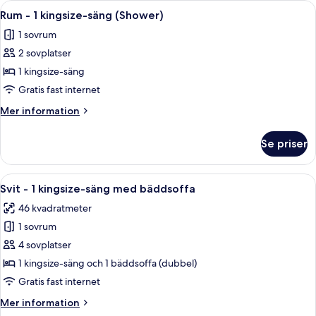
Öppna
Ett hotellrum med en säng, ett skrivbor
4
Rum - 1 kingsize-säng (Shower)
alla
1 sovrum
foton
2 sovplatser
för
Rum
1 kingsize-säng
-
Gratis fast internet
1
Mer
Mer information
kingsize-
information
säng
om
Se priser
Rum
(Shower)
-
1
Öppna
Ett hotellrum med en stor säng, två s
5
kingsize-
Svit - 1 kingsize-säng med bäddsoffa
alla
säng
46 kvadratmeter
(Shower)
foton
1 sovrum
för
Svit
4 sovplatser
-
1 kingsize-säng och 1 bäddsoffa (dubbel)
1
Gratis fast internet
kingsize-
Mer
Mer information
säng
information