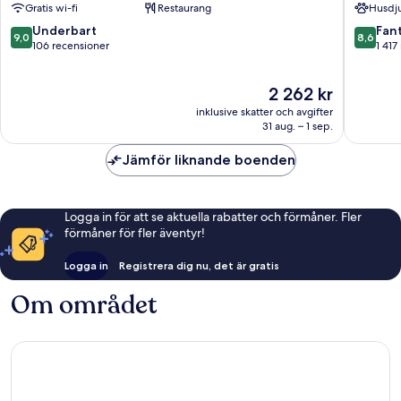
Gratis wi-fi
Restaurang
Husdju
Hotel
Burnaby
9.0
8.6
Underbart
Fant
9,0
8,6
av
av
106 recensioner
1 417
10,
10,
Underbart,
Fantastis
Priset
2 262 kr
106 recensioner
1 417 re
är
inklusive skatter och avgifter
2 262 kr
31 aug. – 1 sep.
Jämför liknande boenden
Logga in för att se aktuella rabatter och förmåner. Fler
förmåner för fler äventyr!
Logga in
Registrera dig nu, det är gratis
Om området