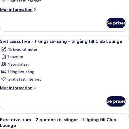
Gratis fast internet
1
Mer
Mer information
kingsize-
information
säng
om
Se priser
Executive-
-
rum
tillgång
-
Öppna
Ett hotellrum med en stor säng, två s
till
4
1
Svit Executive - 1 kingsize-säng - tillgång till Club Lounge
alla
Club
kingsize-
46 kvadratmeter
säng
foton
Lounge
-
1 sovrum
för
tillgång
Svit
4 sovplatser
till
Executive
Club
1 kingsize-säng
Lounge
-
Gratis fast internet
1
Mer
Mer information
kingsize-
information
säng
om
Se priser
Svit
-
Executive
tillgång
-
Öppna
Ett hotellrum med två sängar, ett skr
till
4
1
Executive-rum - 2 queensize-sängar - tillgång till Club
alla
Club
kingsize-
Lounge
säng