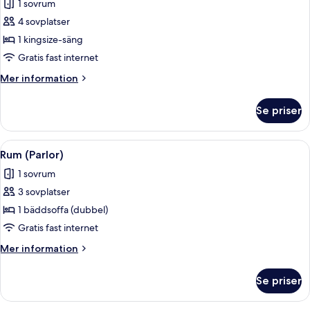
1 sovrum
foton
4 sovplatser
för
Svit
1 kingsize-säng
-
Gratis fast internet
1
Mer
Mer information
sovrum
information
-
om
Se priser
Svit
executive-
-
våning
1
Öppna
Ett modernt vardagsrum med en soffa, 
5
sovrum
Rum (Parlor)
alla
-
1 sovrum
executive-
foton
våning
3 sovplatser
för
Rum
1 bäddsoffa (dubbel)
(Parlor)
Gratis fast internet
Mer
Mer information
information
om
Se priser
Rum
(Parlor)