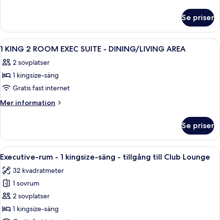
Beds
information
om
Deluxe
Se priser
2
High
Queen
Floor
Beds
Öppna
Ett hotellrum med en stor säng, två s
4
-
Deluxe
1 KING 2 ROOM EXEC SUITE - DINING/LIVING AREA
alla
High
City
2 sovplatser
Floor
foton
View
-
1 kingsize-säng
för
City
1
Gratis fast internet
View
KING
Mer
Mer information
2
information
om
ROOM
Se priser
1
EXEC
KING
SUITE
2
Öppna
Ett hotellrum med en stor säng, ett skri
4
-
ROOM
Executive-rum - 1 kingsize-säng - tillgång till Club Lounge
alla
EXEC
DINING/LIVING
32 kvadratmeter
SUITE
foton
AREA
-
1 sovrum
för
DINING/LIVING
Executive-
2 sovplatser
AREA
rum
1 kingsize-säng
-