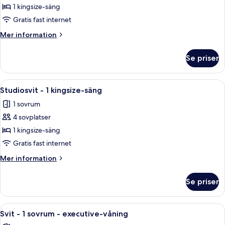
Deluxe
1 kingsize-säng
-
Gratis fast internet
1
Mer
Mer information
kingsize-
information
säng
om
Se priser
Svit
Deluxe
-
Öppna
Ett modernt hotellrum med en stor sä
5
1
Studiosvit - 1 kingsize-säng
alla
kingsize-
1 sovrum
säng
foton
4 sovplatser
för
Studiosvit
1 kingsize-säng
-
Gratis fast internet
1
Mer
Mer information
kingsize-
information
säng
om
Se priser
Studiosvit
-
1
Öppna
Ett hotellrum med en stor säng, två s
4
kingsize-
Svit - 1 sovrum - executive-våning
alla
säng