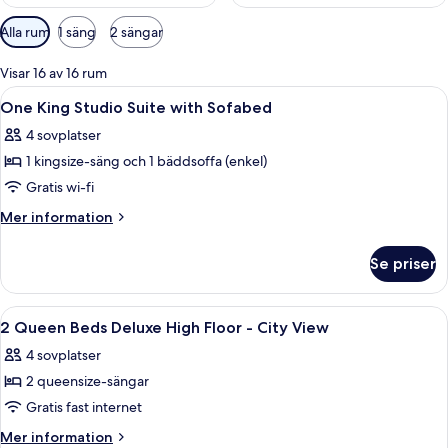
Tillgängliga
Alla rum
1 säng
2 sängar
filter
för
Visar 16 av 16 rum
rum
Öppna
Allergitestade sängkläder, duntäcken
5
One King Studio Suite with Sofabed
alla
4 sovplatser
foton
1 kingsize-säng och 1 bäddsoffa (enkel)
för
One
Gratis wi-fi
King
Mer
Mer information
Studio
information
om
Suite
Se priser
One
with
King
Sofabed
Studio
Öppna
Ett hotellrum med två sängar, ett skriv
9
Suite
2 Queen Beds Deluxe High Floor - City View
alla
with
4 sovplatser
Sofabed
foton
2 queensize-sängar
för
2
Gratis fast internet
Queen
Mer
Mer information