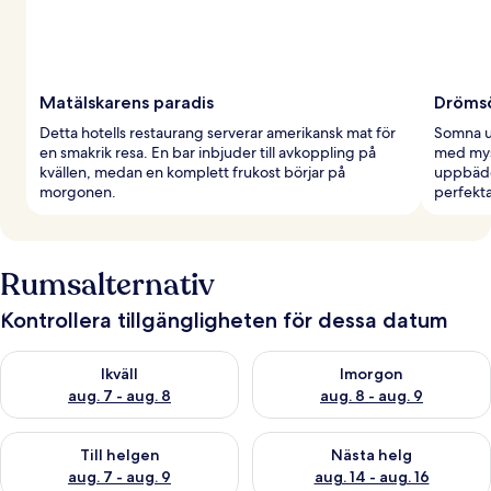
Matälskarens paradis
Dröms
Detta hotells restaurang serverar amerikansk mat för
Somna ut
en smakrik resa. En bar inbjuder till avkoppling på
med mys
kvällen, medan en komplett frukost börjar på
uppbäddn
morgonen.
perfekta
Rumsalternativ
Kontrollera tillgängligheten för dessa datum
Kontrollera tillgängligheten för ikväll aug. 7 - aug. 8
Kontrollera tillgängligheten f
Ikväll
Imorgon
aug. 7 - aug. 8
aug. 8 - aug. 9
Kontrollera tillgängligheten för den här helgen aug. 7 - aug. 9
Kontrollera tillgängligheten fö
Till helgen
Nästa helg
aug. 7 - aug. 9
aug. 14 - aug. 16