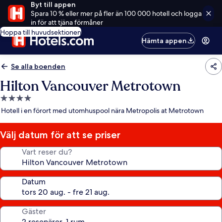
Byt till appen
Spara 10 % eller mer på fler än 100 000 hotell och logga
in för att tjäna förmåner
Hoppa till huvudsektionen
Hämta appen
Se alla boenden
Hilton Vancouver Metrotown
4.0-
stjärnigt
Hotell i en förort med utomhuspool nära Metropolis at Metrotown
boende
Välj datum för att se priser
Vart reser du?
Datum
Gäster