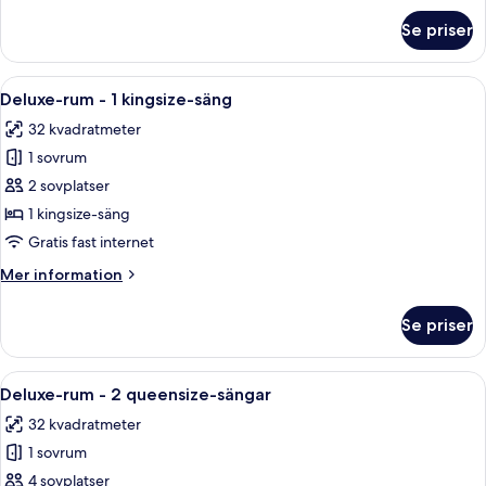
med
om
Se priser
Svit
bäddsoffa
-
1
Öppna
Ett hotellrum med en stor säng, två s
4
kingsize-
Deluxe-rum - 1 kingsize-säng
alla
säng
32 kvadratmeter
med
foton
bäddsoffa
1 sovrum
för
Deluxe-
2 sovplatser
rum
1 kingsize-säng
-
Gratis fast internet
1
Mer
Mer information
kingsize-
information
säng
om
Se priser
Deluxe-
rum
-
Öppna
Ett hotellrum med två sängar, ett skri
4
1
Deluxe-rum - 2 queensize-sängar
alla
kingsize-
32 kvadratmeter
säng
foton
1 sovrum
för
Deluxe-
4 sovplatser