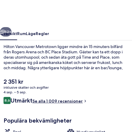
regående
Nästa
52+
Översikt
Rum
Läge
Regler
Hilton Vancouver Metrotown ligger mindre än 15 minuters bilfärd
från Rogers Arena och BC Place Stadium. Gäster kan ta ett dopp i
deras utomhuspool, och sedan äta gott på Time and Place, som
specialiserar sig på amerikanska köket och serverar frukost, lunch
och middag. Några ytterligare höjdpunkter här är en bar/lounge,
ett fitnesscenter och en bubbelpool. Resenärer brukar tala mycket
väl om den hjälpsamma personalen och läget. Boendet ligger bara
Det
2 351 kr
en kort promenad från kollektivtrafik. Till Metrotown Station tar det
nuvarande
inklusive skatter och avgifter
6 minuter att gå och till Patterson Station är det 10 minuter.
priset
4 sep. – 5 sep.
Lobby
är
Recensioner
Utmärkt
8,6
Se alla 1 009 recensioner
2 351 kr
8,6 av 10,
Populära bekvämligheter