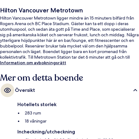
Hilton Vancouver Metrotown
Hilton Vancouver Metrotown ligger mindre än 15 minuters bilfärd från
Rogers Arena och BC Place Stadium. Gäster kan ta ett dopp i deras
utomhuspool, och sedan äta gott på Time and Place, som specialiserar
sig på amerikanska köket och serverar frukost, lunch och middag. Några
ytterligare höjdpunkter här är en bar/lounge, ett fitnesscenter och en
bubbelpool. Resenärer brukar tala mycket väl om den hjälpsamma
personalen och läget. Boendet ligger bara en kort promenad från
kollektivtrafik. Till Metrotown Station tar det 6 minuter att gå och till
Patterson Station är det 10 minuter.
Information om avbokningsrätt
Mer om detta boende
Översikt
Hotellets storlek
283 rum
18 våningar
Incheckning/utcheckning