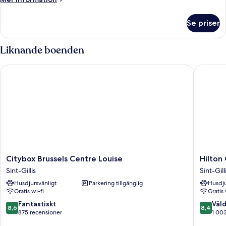
information
om
Se priser
Rum
Liknande boenden
Citybox Brussels Centre Louise
Hilton G
Citybox
Hilton
Citybox Brussels Centre Louise
Hilton
Brussels
Garden
Sint-Gillis
Sint-Gill
Centre
Inn
Husdjursvänligt
Parkering tillgänglig
Husdju
Louise
Brussels
Gratis wi-fi
Gratis 
Sint-
City
Gillis
Centre
8.6
8.4
Fantastiskt
Väld
8,6
8,4
Sint-
av
av
875 recensioner
1 00
Gillis
10,
10,