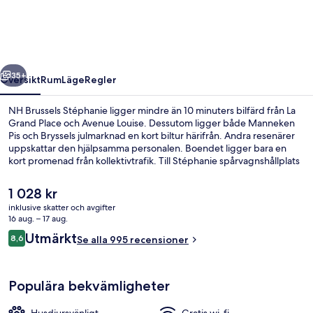
regående
Nästa
35+
Översikt
Rum
Läge
Regler
NH Brussels Stéphanie ligger mindre än 10 minuters bilfärd från La
Grand Place och Avenue Louise. Dessutom ligger både Manneken
Pis och Bryssels julmarknad en kort biltur härifrån. Andra resenärer
uppskattar den hjälpsamma personalen. Boendet ligger bara en
kort promenad från kollektivtrafik. Till Stéphanie spårvagnshållplats
tar det 3 minuter att gå och till Hotel des Monnaies-Munthof station
är det 3 minuter.
Det
1 028 kr
nuvarande
inklusive skatter och avgifter
priset
16 aug. – 17 aug.
Lobby
är
Recensioner
Utmärkt
8,6
Se alla 995 recensioner
1 028 kr
8,6 av 10,
Populära bekvämligheter