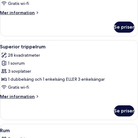
rum
Gratis wi-fi
Mer
Mer information
information
om
Se priser
Superior-
rum
Öppna
Ett hotellrum med två sängar, ett na
10
Superior trippelrum
alla
28 kvadratmeter
foton
1 sovrum
för
Superior
3 sovplatser
trippelrum
1 dubbelsäng och 1 enkelsäng ELLER 3 enkelsängar
Gratis wi-fi
Mer
Mer information
information
om
Se priser
Superior
trippelrum
Öppna
Ett hotellrum med en stor säng, ett skr
9
Rum
alla