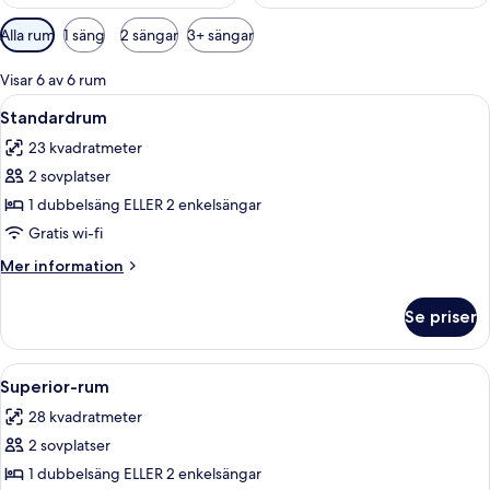
Tillgängliga
Alla rum
1 säng
2 sängar
3+ sängar
filter
för
Visar 6 av 6 rum
rum
Öppna
Ett hotellrum med en stor säng, ett skr
14
Standardrum
alla
23 kvadratmeter
foton
2 sovplatser
för
Standardrum
1 dubbelsäng ELLER 2 enkelsängar
Gratis wi-fi
Mer
Mer information
information
om
Se priser
Standardrum
Öppna
Ett hotellrum med en stor säng, ett s
13
Superior-rum
alla
28 kvadratmeter
foton
2 sovplatser
för
Superior-
1 dubbelsäng ELLER 2 enkelsängar