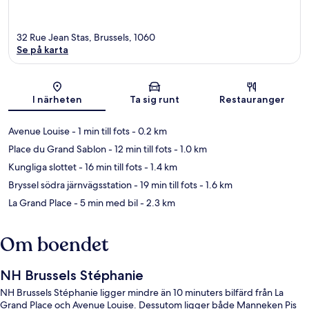
32 Rue Jean Stas, Brussels, 1060
Se på karta
Karta
I närheten
Ta sig runt
Restauranger
Avenue Louise
- 1 min till fots
- 0.2 km
Place du Grand Sablon
- 12 min till fots
- 1.0 km
Kungliga slottet
- 16 min till fots
- 1.4 km
Bryssel södra järnvägsstation
- 19 min till fots
- 1.6 km
La Grand Place
- 5 min med bil
- 2.3 km
Om boendet
NH Brussels Stéphanie
NH Brussels Stéphanie ligger mindre än 10 minuters bilfärd från La
Grand Place och Avenue Louise. Dessutom ligger både Manneken Pis