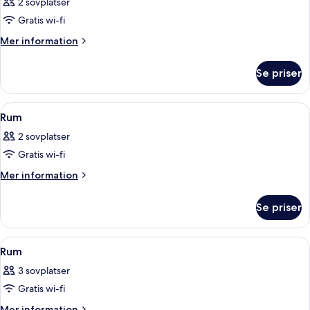
2 sovplatser
foton
Gratis wi-fi
för
Rum
Mer
Mer information
information
om
Se priser
Rum
Öppna
Ett hotellrum med två sängar, ett skriv
9
Rum
alla
2 sovplatser
foton
Gratis wi-fi
för
Rum
Mer
Mer information
information
om
Se priser
Rum
Öppna
Ett hotellrum med två sängar, ett sä
10
Rum
alla
3 sovplatser
foton
Gratis wi-fi
för
Rum
Mer
Mer information