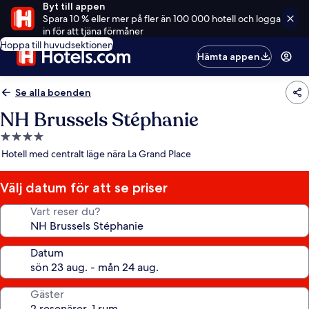
Byt till appen
Spara 10 % eller mer på fler än 100 000 hotell och logga
in för att tjäna förmåner
Hoppa till huvudsektionen
Hämta appen
Se alla boenden
NH Brussels Stéphanie
4.0-
stjärnigt
Hotell med centralt läge nära La Grand Place
boende
Välj datum för att se priser
Vart reser du?
Datum
Gäster