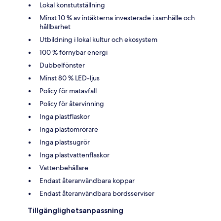
Lokal konstutställning
Minst 10 % av intäkterna investerade i samhälle och
hållbarhet
Utbildning i lokal kultur och ekosystem
100 % förnybar energi
Dubbelfönster
Minst 80 % LED-ljus
Policy för matavfall
Policy för återvinning
Inga plastflaskor
Inga plastomrörare
Inga plastsugrör
Inga plastvattenflaskor
Vattenbehållare
Endast återanvändbara koppar
Endast återanvändbara bordsserviser
Tillgänglighetsanpassning