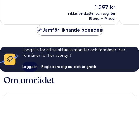
Fantastiskt,
Väldigt
Priset
1 397 kr
875 recensioner
bra,
är
inklusive skatter och avgifter
1 003 re
1 397 kr
18 aug. – 19 aug.
Jämför liknande boenden
Logga in för att se aktuella rabatter och förmåner. Fler
förmåner för fler äventyr!
Logga in
Registrera dig nu, det är gratis
Om området