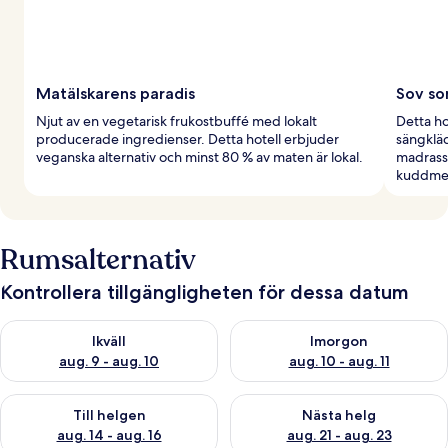
Matälskarens paradis
Sov so
Njut av en vegetarisk frukostbuffé med lokalt
Detta ho
producerade ingredienser. Detta hotell erbjuder
sängkläd
veganska alternativ och minst 80 % av maten är lokal.
madrass
kuddmen
Rumsalternativ
Kontrollera tillgängligheten för dessa datum
Kontrollera tillgängligheten för ikväll aug. 9 - aug. 10
Kontrollera tillgängligheten fö
Ikväll
Imorgon
aug. 9 - aug. 10
aug. 10 - aug. 11
Kontrollera tillgängligheten för den här helgen aug. 14 - aug. 
Kontrollera tillgängligheten fö
Till helgen
Nästa helg
aug. 14 - aug. 16
aug. 21 - aug. 23