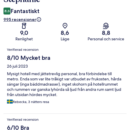
Fantastiskt
8,6
995 recensioner
9,0
8,6
8,8
Renlighet
Läge
Personal och service
Recensioner
Verifierad recension
8/10 Mycket bra
26 juli 2023
Mysigt hotell med jättetrevlig personal, bra förbindelse till
metro. Enda som var lite tråkigt var utbudet av frukosten, hårda
sängar (inga bäddmadrasser), inget skohorn på hotellrummet
och rummen var ganska lyhörda så ljud från andra rum samt ljud
från utsidan hördes mycket.
Rebecka, 3 nätters resa
Verifierad recension
6/10 Bra