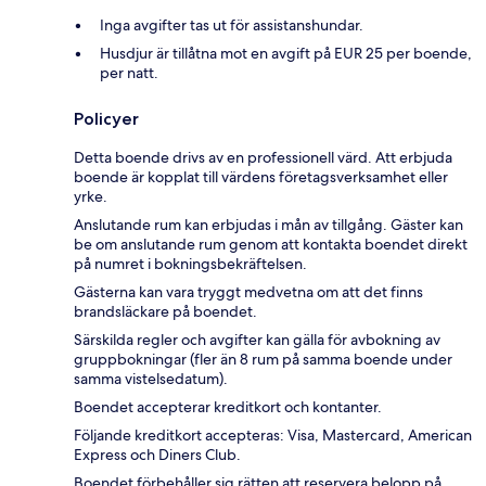
Inga avgifter tas ut för assistanshundar.
Husdjur är tillåtna mot en avgift på EUR 25 per boende,
per natt.
Policyer
Detta boende drivs av en professionell värd. Att erbjuda
boende är kopplat till värdens företagsverksamhet eller
yrke.
Anslutande rum kan erbjudas i mån av tillgång. Gäster kan
be om anslutande rum genom att kontakta boendet direkt
på numret i bokningsbekräftelsen.
Gästerna kan vara tryggt medvetna om att det finns
brandsläckare på boendet.
Särskilda regler och avgifter kan gälla för avbokning av
gruppbokningar (fler än 8 rum på samma boende under
samma vistelsedatum).
Boendet accepterar kreditkort och kontanter.
Följande kreditkort accepteras: Visa, Mastercard, American
Express och Diners Club.
Boendet förbehåller sig rätten att reservera belopp på