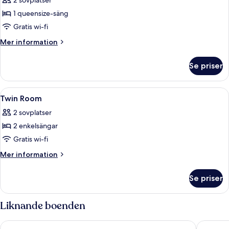
2 sovplatser
foton
1 queensize-säng
för
Queen
Gratis wi-fi
Room
Mer
Mer information
information
om
Se priser
Queen
Room
Öppna
Värdeförvaringsskåp på rummet, skriv
9
Twin Room
alla
2 sovplatser
foton
2 enkelsängar
för
Twin
Gratis wi-fi
Room
Mer
Mer information
information
om
Se priser
Twin
Room
Liknande boenden
CABINN Copenhagen
Comfort 