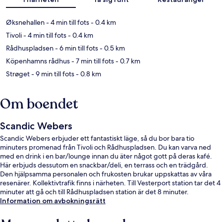
Øksnehallen
- 4 min till fots
- 0.4 km
Tivoli
- 4 min till fots
- 0.4 km
Rådhuspladsen
- 6 min till fots
- 0.5 km
Köpenhamns rådhus
- 7 min till fots
- 0.7 km
Strøget
- 9 min till fots
- 0.8 km
Om boendet
Scandic Webers
Scandic Webers erbjuder ett fantastiskt läge, så du bor bara tio
minuters promenad från Tivoli och Rådhuspladsen. Du kan varva ned
med en drink i en bar/lounge innan du äter något gott på deras kafé.
Här erbjuds dessutom en snackbar/deli, en terrass och en trädgård.
Den hjälpsamma personalen och frukosten brukar uppskattas av våra
resenärer. Kollektivtrafik finns i närheten. Till Vesterport station tar det 4
minuter att gå och till Rådhuspladsen station är det 8 minuter.
Information om avbokningsrätt