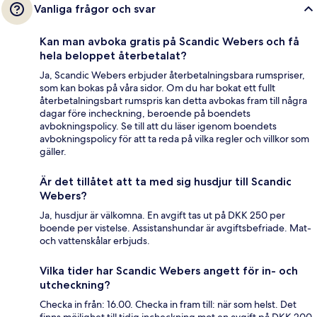
Vanliga frågor och svar
Kan man avboka gratis på Scandic Webers och få
hela beloppet återbetalat?
Ja, Scandic Webers erbjuder återbetalningsbara rumspriser,
som kan bokas på våra sidor. Om du har bokat ett fullt
återbetalningsbart rumspris kan detta avbokas fram till några
dagar före incheckning, beroende på boendets
avbokningspolicy. Se till att du läser igenom boendets
avbokningspolicy för att ta reda på vilka regler och villkor som
gäller.
Är det tillåtet att ta med sig husdjur till Scandic
Webers?
Ja, husdjur är välkomna. En avgift tas ut på DKK 250 per
boende per vistelse. Assistanshundar är avgiftsbefriade. Mat-
och vattenskålar erbjuds.
Vilka tider har Scandic Webers angett för in- och
utcheckning?
Checka in från: 16.00. Checka in fram till: när som helst. Det