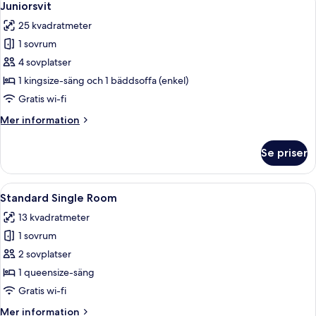
5
2
Juniorsvit
alla
enkelsängar
25 kvadratmeter
foton
1 sovrum
för
Juniorsvit
4 sovplatser
1 kingsize-säng och 1 bäddsoffa (enkel)
Gratis wi-fi
Mer
Mer information
information
om
Se priser
Juniorsvit
Öppna
Ett hotellrum med en säng, ett nattdu
5
Standard Single Room
alla
13 kvadratmeter
foton
1 sovrum
för
Standard
2 sovplatser
Single
1 queensize-säng
Room
Gratis wi-fi
Mer
Mer information