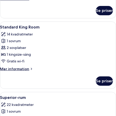
information
om
Se priser
Standard
Single
Room
Öppna
Ett modernt sovrum med en säng, ett 
4
Standard King Room
alla
14 kvadratmeter
foton
1 sovrum
för
Standard
2 sovplatser
King
1 kingsize-säng
Room
Gratis wi-fi
Mer
Mer information
information
om
Se priser
Standard
King
Room
Öppna
Ett hotellrum med en säng, en soffa, e
4
Superior-rum
alla
22 kvadratmeter
foton
1 sovrum
för