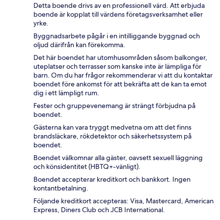
Detta boende drivs av en professionell värd. Att erbjuda
boende är kopplat till värdens företagsverksamhet eller
yrke.
Byggnadsarbete pågår i en intilliggande byggnad och
oljud därifrån kan förekomma.
Det här boendet har utomhusområden såsom balkonger,
uteplatser och terrasser som kanske inte är lämpliga för
barn. Om du har frågor rekommenderar vi att du kontaktar
boendet före ankomst för att bekräfta att de kan ta emot
dig i ett lämpligt rum.
Fester och gruppevenemang är strängt förbjudna på
boendet.
Gästerna kan vara tryggt medvetna om att det finns
brandsläckare, rökdetektor och säkerhetssystem på
boendet.
Boendet välkomnar alla gäster, oavsett sexuell läggning
och könsidentitet (HBTQ+-vänligt).
Boendet accepterar kreditkort och bankkort. Ingen
kontantbetalning.
Följande kreditkort accepteras: Visa, Mastercard, American
Express, Diners Club och JCB International.