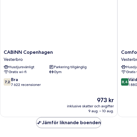
CABINN
Comfort
CABINN Copenhagen
Comfor
Copenhagen
Hotel
Vesterbro
Vesterb
Vesterbro
Vesterb
Husdjursvänligt
Parkering tillgänglig
Husdju
Vesterb
Gratis wi-fi
Gym
Gratis 
7.2
8.4
Bra
Väld
7,2
8,4
av
av
7 622 recensioner
1 88
10,
10,
Bra,
Väldigt
Priset
973 kr
7 622 recensioner
bra,
är
inklusive skatter och avgifter
1 880 re
973 kr
9 aug. – 10 aug.
Jämför liknande boenden