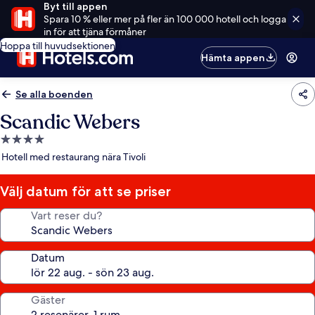
Byt till appen
Spara 10 % eller mer på fler än 100 000 hotell och logga
in för att tjäna förmåner
Hoppa till huvudsektionen
Hämta appen
Se alla boenden
Scandic Webers
4.0-
stjärnigt
Hotell med restaurang nära Tivoli
boende
Välj datum för att se priser
Vart reser du?
Datum
Gäster