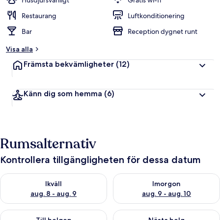
Husdjursvänligt
Gratis wi-fi
Restaurang
Luftkonditionering
Bar
Reception dygnet runt
Visa alla
Främsta bekvämligheter
(12)
Känn dig som hemma
(6)
Rumsalternativ
Kontrollera tillgängligheten för dessa datum
Kontrollera tillgängligheten för ikväll aug. 8 - aug. 9
Kontrollera tillgängligheten f
Ikväll
Imorgon
aug. 8 - aug. 9
aug. 9 - aug. 10
Kontrollera tillgängligheten för den här helgen aug. 14 - aug. 
Kontrollera tillgängligheten fö