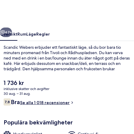
regående
Nästa
47+
Översikt
Rum
Läge
Regler
Scandic Webers erbjuder ett fantastiskt läge, så du bor bara tio
minuters promenad från Tivoli och Rådhuspladsen. Du kan varva
ned med en drink i en bar/lounge innan du äter något gott på deras
kafé. Här erbjuds dessutom en snackbar/deli, en terrass och en
trädgård. Den hjälpsamma personalen och frukosten brukar
uppskattas av våra resenärer. Kollektivtrafik finns i närheten. Till
Vesterport station tar det 4 minuter att gå och till Rådhuspladsen
Det
1 736 kr
station är det 8 minuter.
nuvarande
inklusive skatter och avgifter
priset
30 aug. – 31 aug.
Restaurang
är
Recensioner
Bra
7,8
Se alla 1 018 recensioner
1 736 kr
7,8 av 10,
Populära bekvämligheter