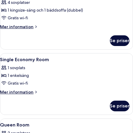
Superior-
4 sovplatser
rum
1 kingsize-säng och 1 bäddsoffa (dubbel)
Gratis wi-fi
Mer
Mer information
information
om
Se priser
Superior-
rum
Öppna
Värdeförvaringsskåp på rummet, skriv
6
Single Economy Room
alla
1 sovplats
foton
1 enkelsäng
för
Single
Gratis wi-fi
Economy
Mer
Mer information
Room
information
om
Se priser
Single
Economy
Room
Öppna
Värdeförvaringsskåp på rummet, skriv
6
Queen Room
alla