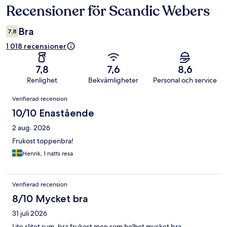
Recensioner för Scandic Webers
Recensioner
Bra
7,8
1 018 recensioner
7,8
7,6
8,6
Renlighet
Bekvämligheter
Personal och service
Recensioner
Verifierad recension
10/10 Enastående
2 aug. 2026
Frukost toppenbra!
Henrik, 1 natts resa
Verifierad recension
8/10 Mycket bra
31 juli 2026
Lite slitet rum, bra frukost men som helhet mycket bra.