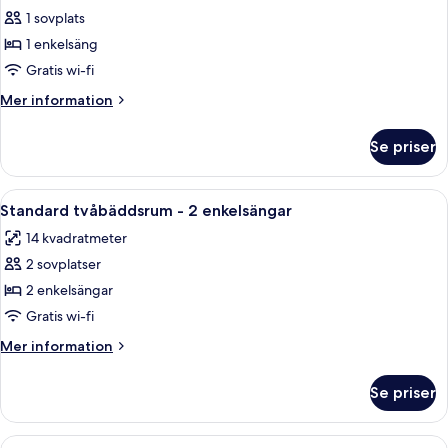
Economy
1 sovplats
enkelrum
1 enkelsäng
Gratis wi-fi
Mer
Mer information
information
om
Se priser
Economy
enkelrum
Öppna
Ett hotellrum med en säng, två stolar, 
5
Standard tvåbäddsrum - 2 enkelsängar
alla
14 kvadratmeter
foton
2 sovplatser
för
Standard
2 enkelsängar
tvåbäddsrum
Gratis wi-fi
-
Mer
Mer information
2
information
enkelsängar
om
Se priser
Standard
tvåbäddsrum
-
Öppna
Ett modernt vardagsrum med ett matbord