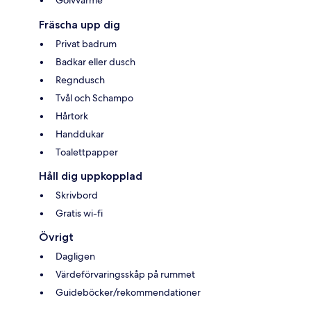
Golvvärme
Fräscha upp dig
Privat badrum
Badkar eller dusch
Regndusch
Tvål och Schampo
Hårtork
Handdukar
Toalettpapper
Håll dig uppkopplad
Skrivbord
Gratis wi-fi
Övrigt
Dagligen
Värdeförvaringsskåp på rummet
Guideböcker/rekommendationer