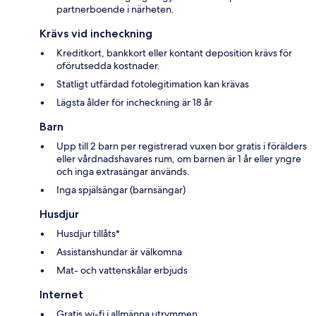
partnerboende i närheten.
Krävs vid incheckning
Kreditkort, bankkort eller kontant deposition krävs för
oförutsedda kostnader.
Statligt utfärdad fotolegitimation kan krävas
Lägsta ålder för incheckning är 18 år
Barn
Upp till 2 barn per registrerad vuxen bor gratis i förälders
eller vårdnadshavares rum, om barnen är 1 år eller yngre
och inga extrasängar används.
Inga spjälsängar (barnsängar)
Husdjur
Husdjur tillåts*
Assistanshundar är välkomna
Mat- och vattenskålar erbjuds
Internet
Gratis wi-fi i allmänna utrymmen