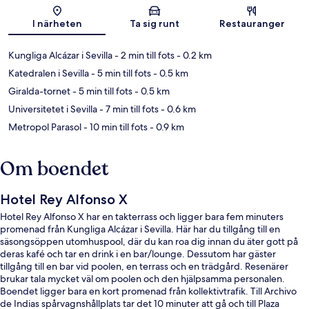
Karta
I närheten
Ta sig runt
Restauranger
Kungliga Alcázar i Sevilla
- 2 min till fots
- 0.2 km
Katedralen i Sevilla
- 5 min till fots
- 0.5 km
Giralda-tornet
- 5 min till fots
- 0.5 km
Universitetet i Sevilla
- 7 min till fots
- 0.6 km
Metropol Parasol
- 10 min till fots
- 0.9 km
Om boendet
Hotel Rey Alfonso X
Hotel Rey Alfonso X har en takterrass och ligger bara fem minuters
promenad från Kungliga Alcázar i Sevilla. Här har du tillgång till en
säsongsöppen utomhuspool, där du kan roa dig innan du äter gott på
deras kafé och tar en drink i en bar/lounge. Dessutom har gäster
tillgång till en bar vid poolen, en terrass och en trädgård. Resenärer
brukar tala mycket väl om poolen och den hjälpsamma personalen.
Boendet ligger bara en kort promenad från kollektivtrafik. Till Archivo
de Indias spårvagnshållplats tar det 10 minuter att gå och till Plaza