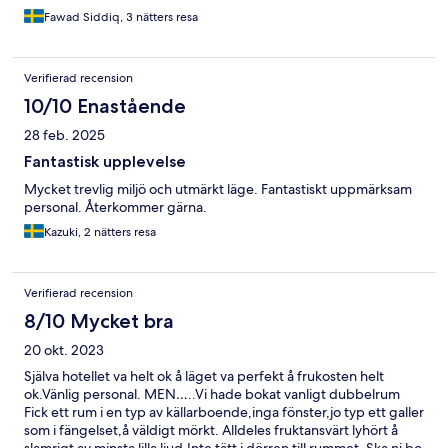
Fawad Siddiq, 3 nätters resa
Verifierad recension
10/10 Enastående
28 feb. 2025
Fantastisk upplevelse
Mycket trevlig miljö och utmärkt läge. Fantastiskt uppmärksam
personal. Återkommer gärna.
Kazuki, 2 nätters resa
Verifierad recension
8/10 Mycket bra
20 okt. 2023
Själva hotellet va helt ok å läget va perfekt å frukosten helt
ok.Vänlig personal. MEN…..Vi hade bokat vanligt dubbelrum
Fick ett rum i en typ av källarboende,inga fönster,jo typ ett galler
som i fängelset,å väldigt mörkt. Alldeles fruktansvärt lyhört å
slamrigt av minsta lilla ljud.Inte tätt i dörren till rummet. Ska ni bo