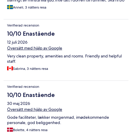
här boka ett annat typ av rum annars hamnar ni med säkerhet
Anneli, 3 nätters resa
där!där fanns många!!
Verifierad recension
10/10 Enastående
12 juli 2026
Översätt med hjälp av Google
Very clean property, amenities and rooms. Friendly and helpful
staff.
Sabrina, 3 nätters resa
Verifierad recension
10/10 Enastående
30 maj 2026
Översätt med hjälp av Google
Gode faciliteter, lækker morgenmad, imødekommende
personale, god beliggenhed.
Bolette, 4 nätters resa