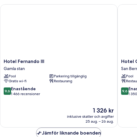
Hotel Fernando III
Hotel Gi
Hotel
Hotel
Hotel Fernando III
Hotel 
Fernando
Giralda
Gamla stan
San Ber
III
Center
Pool
Parkering tillgänglig
Pool
Gamla
San
Gratis wi-fi
Restaurang
Restau
stan
Bernard
9.6
9.6
Enastående
Ena
9,6
9,6
av
av
1 466 recensioner
1 35
10,
10,
Enastående,
Enaståe
Priset
1 326 kr
1 466 recensioner
1 350 re
är
inklusive skatter och avgifter
1 326 kr
25 aug. – 26 aug.
Jämför liknande boenden