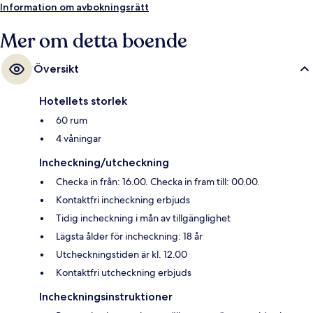
Nueva spårvagnshållplats är det 10 minuter.
Information om avbokningsrätt
Mer om detta boende
Översikt
Hotellets storlek
60 rum
4 våningar
Incheckning/utcheckning
Checka in från: 16.00. Checka in fram till: 00.00.
Kontaktfri incheckning erbjuds
Tidig incheckning i mån av tillgänglighet
Lägsta ålder för incheckning: 18 år
Utcheckningstiden är kl. 12.00
Kontaktfri utcheckning erbjuds
Incheckningsinstruktioner