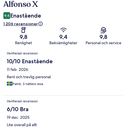
Alfonso X
Enastående
9,4
1 206 recensioner
9,8
9,4
9,8
Renlighet
Bekvämligheter
Personal och service
Recensioner
Verifierad recension
10/10 Enastående
11 feb. 2026
Rent och trevlig personal
Patrik, 3 nätters resa
Verifierad recension
6/10 Bra
19 dec. 2025
Lite overall på allt