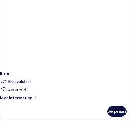
Rum
10 sovplatser
Gratis wi-fi
Mer
Mer information
information
om
Se priser
Rum