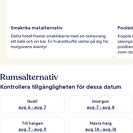
Smakrika matalternativ
Poolsi
Detta hotell frestar smaklökarna med sin restaurang,
Koppla a
sitt kafé och sin bar. En frukostbuffé väntar på dig för
säsongs
morgonens äventyr.
poolbaren
inom räc
Rumsalternativ
Kontrollera tillgängligheten för dessa datum
Kontrollera tillgängligheten för ikväll aug. 6 - aug. 7
Kontrollera tillgängligheten f
Ikväll
Imorgon
aug. 6 - aug. 7
aug. 7 - aug. 8
Kontrollera tillgängligheten för den här helgen aug. 7 - aug. 9
Kontrollera tillgängligheten fö
Till helgen
Nästa helg
aug. 7 - aug. 9
aug. 14 - aug. 16