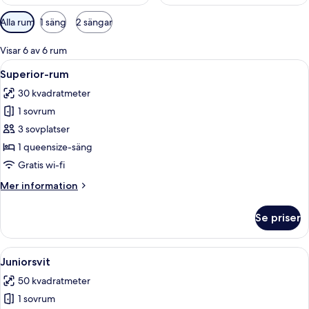
Tillgängliga
Alla rum
1 säng
2 sängar
filter
för
Visar 6 av 6 rum
rum
Öppna
Ett hotellrum med en stor säng, ett n
14
Superior-rum
alla
30 kvadratmeter
foton
1 sovrum
för
Superior-
3 sovplatser
rum
1 queensize-säng
Gratis wi-fi
Mer
Mer information
information
om
Se priser
Superior-
rum
Öppna
Ett hotellrum med en säng, ett skrivbo
6
Juniorsvit
alla
50 kvadratmeter
foton
1 sovrum
för