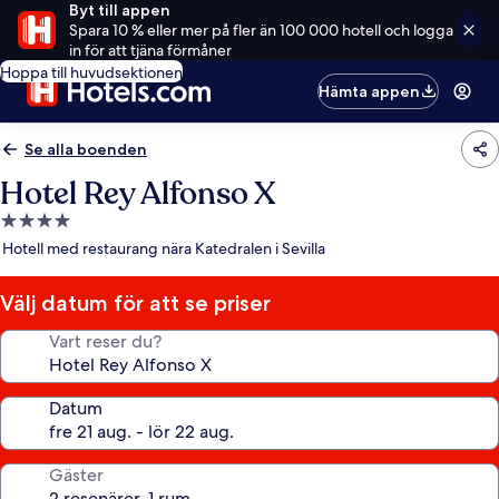
Byt till appen
Spara 10 % eller mer på fler än 100 000 hotell och logga
in för att tjäna förmåner
Hoppa till huvudsektionen
Hämta appen
Se alla boenden
Hotel Rey Alfonso X
4.0-
stjärnigt
Hotell med restaurang nära Katedralen i Sevilla
boende
Välj datum för att se priser
Vart reser du?
Datum
Gäster