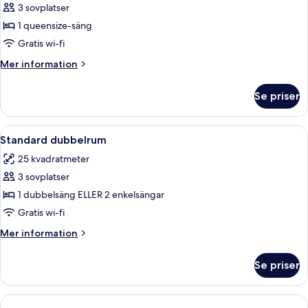
Juniorsvit
3 sovplatser
1 queensize-säng
Gratis wi-fi
Mer
Mer information
information
om
Se priser
Juniorsvit
Öppna
Ett hotellrum med en stor säng, ett na
15
Standard dubbelrum
alla
25 kvadratmeter
foton
3 sovplatser
för
Standard
1 dubbelsäng ELLER 2 enkelsängar
dubbelrum
Gratis wi-fi
Mer
Mer information
information
om
Se priser
Standard
dubbelrum