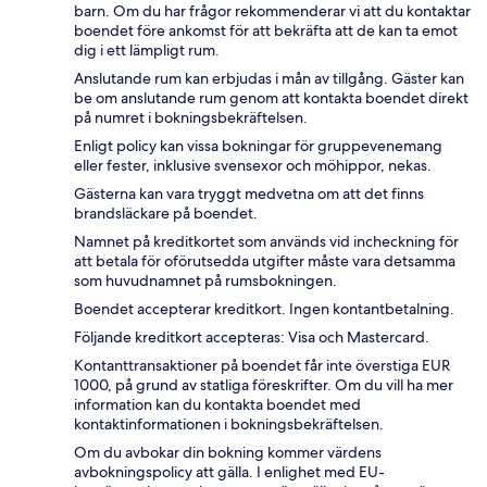
barn. Om du har frågor rekommenderar vi att du kontaktar
boendet före ankomst för att bekräfta att de kan ta emot
dig i ett lämpligt rum.
Anslutande rum kan erbjudas i mån av tillgång. Gäster kan
be om anslutande rum genom att kontakta boendet direkt
på numret i bokningsbekräftelsen.
Enligt policy kan vissa bokningar för gruppevenemang
eller fester, inklusive svensexor och möhippor, nekas.
Gästerna kan vara tryggt medvetna om att det finns
brandsläckare på boendet.
Namnet på kreditkortet som används vid incheckning för
att betala för oförutsedda utgifter måste vara detsamma
som huvudnamnet på rumsbokningen.
Boendet accepterar kreditkort. Ingen kontantbetalning.
Följande kreditkort accepteras: Visa och Mastercard.
Kontanttransaktioner på boendet får inte överstiga EUR
1000, på grund av statliga föreskrifter. Om du vill ha mer
information kan du kontakta boendet med
kontaktinformationen i bokningsbekräftelsen.
Om du avbokar din bokning kommer värdens
avbokningspolicy att gälla. I enlighet med EU-