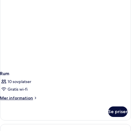
Rum
10 sovplatser
Gratis wi-fi
Mer
Mer information
information
om
Se priser
Rum