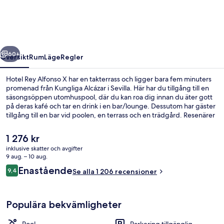
X
regående
Nästa
60+
Översikt
Rum
Läge
Regler
Hotel Rey Alfonso X har en takterrass och ligger bara fem minuters
promenad från Kungliga Alcázar i Sevilla. Här har du tillgång till en
säsongsöppen utomhuspool, där du kan roa dig innan du äter gott
på deras kafé och tar en drink i en bar/lounge. Dessutom har gäster
tillgång till en bar vid poolen, en terrass och en trädgård. Resenärer
brukar tala mycket väl om poolen och den hjälpsamma personalen.
Boendet ligger bara en kort promenad från kollektivtrafik. Till
Det
1 276 kr
Archivo de Indias spårvagnshållplats tar det 10 minuter att gå och till
nuvarande
inklusive skatter och avgifter
Plaza Nueva spårvagnshållplats är det 10 minuter.
priset
9 aug. – 10 aug.
Takterrass
är
Recensioner
Enastående
9,4
Se alla 1 206 recensioner
1 276 kr
9,4 av 10,
Populära bekvämligheter