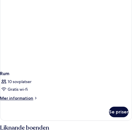
Rum
10 sovplatser
Gratis wi-fi
Mer
Mer information
information
om
Se priser
Rum
Liknande boenden