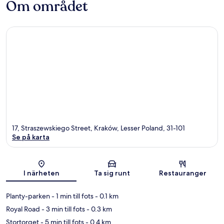
Om området
17, Straszewskiego Street, Kraków, Lesser Poland, 31-101
Se på karta
Karta
I närheten
Ta sig runt
Restauranger
Planty-parken
- 1 min till fots
- 0.1 km
Royal Road
- 3 min till fots
- 0.3 km
Stortorget
- 5 min till fots
- 0.4 km