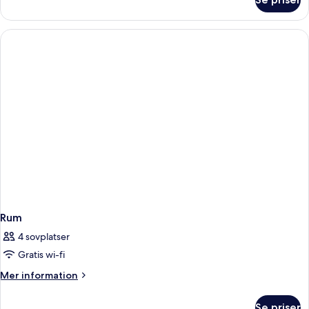
Rum
Rum
4 sovplatser
Gratis wi-fi
Mer
Mer information
information
om
Se priser