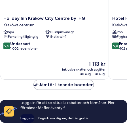
Holiday
Hotel
Holiday Inn Krakow City Centre by IHG
Hotel 
Inn
Ferreus
Krakóws centrum
Krakóws
Krakow
Modern
Spa
Husdjursvänligt
Pool
City
Art
Parkering tillgänglig
Gratis wi-fi
Flygtr
Centre
Deco
by
Krakóws
9.2
9.6
Underbart
Ena
9,2
9,6
IHG
centrum
av
av
1 002 recensioner
402 
Krakóws
10,
10,
centrum
Underbart,
Enaståe
Priset
1 113 kr
1 002 recensioner
402 rec
är
inklusive skatter och avgifter
1 113 kr
30 aug. – 31 aug.
Jämför liknande boenden
Logga in för att se aktuella rabatter och förmåner. Fler
förmåner för fler äventyr!
Logga in
Registrera dig nu, det är gratis