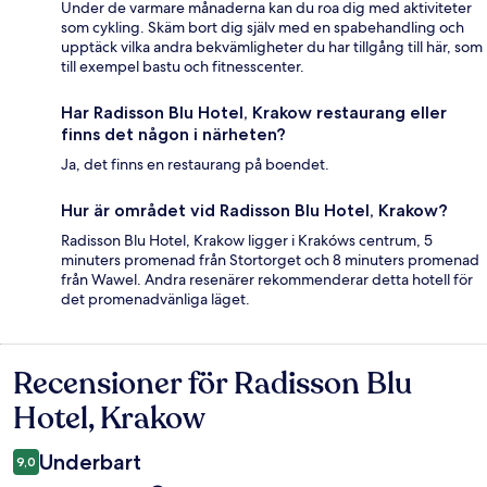
Under de varmare månaderna kan du roa dig med aktiviteter
som cykling. Skäm bort dig själv med en spabehandling och
upptäck vilka andra bekvämligheter du har tillgång till här, som
till exempel bastu och fitnesscenter.
Har Radisson Blu Hotel, Krakow restaurang eller
finns det någon i närheten?
Ja, det finns en restaurang på boendet.
Hur är området vid Radisson Blu Hotel, Krakow?
Radisson Blu Hotel, Krakow ligger i Krakóws centrum, 5
minuters promenad från Stortorget och 8 minuters promenad
från Wawel. Andra resenärer rekommenderar detta hotell för
det promenadvänliga läget.
Recensioner för Radisson Blu
Recensioner
Hotel, Krakow
Underbart
9,0