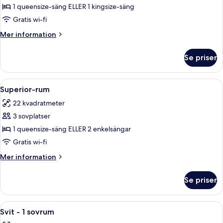
rum
1 queensize-säng ELLER 1 kingsize-säng
(Old
Gratis wi-fi
Town
Mer
Mer information
View)
information
om
Se priser
Premium-
rum
(Old
Öppna
Superior-rum | Duntäcken, minibar, v
8
Town
Superior-rum
alla
View)
22 kvadratmeter
foton
3 sovplatser
för
Superior-
1 queensize-säng ELLER 2 enkelsängar
rum
Gratis wi-fi
Mer
Mer information
information
om
Se priser
Superior-
rum
Öppna
Utsikt från rummet
12
Svit - 1 sovrum
alla