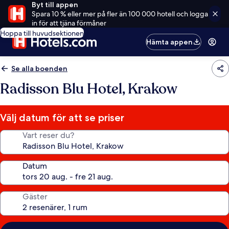
Byt till appen
Spara 10 % eller mer på fler än 100 000 hotell och logga
in för att tjäna förmåner
Hoppa till huvudsektionen
Hämta appen
Se alla boenden
Radisson Blu Hotel, Krakow
Välj datum för att se priser
Vart reser du?
Datum
Gäster