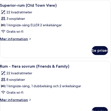
Öppna
Ett hotellrum med en säng, ett skrivbor
8
sovrum
Superior-rum (Old Town View)
alla
(Old
22 kvadratmeter
Town
foton
View)
3 sovplatser
för
Superior-
1 kingsize-säng ELLER 2 enkelsängar
rum
Gratis wi-fi
(Old
Mer
Mer information
Town
information
View)
om
Se priser
Superior-
rum
(Old
Öppna
Ett hotellrum med en säng, en stol, et
10
Town
Rum - flera sovrum (Friends & Family)
alla
View)
22 kvadratmeter
foton
8 sovplatser
för
Rum
1 kingsize-säng, 1 dubbelsäng och 2 enkelsängar
-
Gratis wi-fi
flera
Mer
Mer information
sovrum
information
(Friends
om