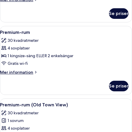
information
om
Se priser
Juniorsvit
Öppna
Ett hotellrum med en stor säng, sängb
6
Premium-rum
alla
30 kvadratmeter
foton
4 sovplatser
för
Premium-
1 kingsize-säng ELLER 2 enkelsängar
rum
Gratis wi-fi
Mer
Mer information
information
om
Se priser
Premium-
rum
Öppna
Ett hotellrum med en stor säng, ett skr
7
Premium-rum (Old Town View)
alla
30 kvadratmeter
foton
1 sovrum
för
Premium-
4 sovplatser