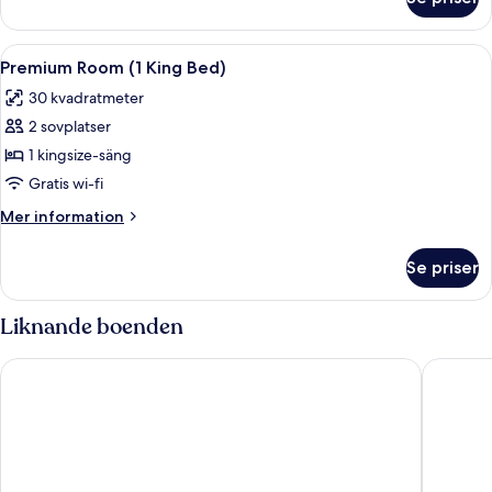
Rum
Öppna
Duntäcken, minibar, värdeförvarings
4
Premium Room (1 King Bed)
alla
30 kvadratmeter
foton
2 sovplatser
för
Premium
1 kingsize-säng
Room
Gratis wi-fi
(1
Mer
Mer information
King
information
Bed)
om
Se priser
Premium
Room
(1
Liknande boenden
King
Bed)
Holiday Inn Krakow City Centre by IHG
Hotel Fe