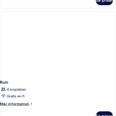
Se priser
Rum
&
-
Family)
flera
sovrum
(Friends
&
Family)
Rum
4 sovplatser
Gratis wi-fi
Mer
Mer information
information
om
Se priser