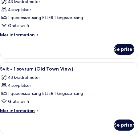
43 kvadratmeter
foton
4 sovplatser
för
Svit
1 queensize-säng ELLER 1 kingsize-säng
-
Gratis wi-fi
1
Mer
Mer information
sovrum
information
om
Se priser
Svit
-
1
Öppna
Svit - 1 sovrum (Old Town View) | Dun
13
sovrum
Svit - 1 sovrum (Old Town View)
alla
43 kvadratmeter
foton
4 sovplatser
för
Svit
1 queensize-säng ELLER 1 kingsize-säng
-
Gratis wi-fi
1
Mer
Mer information
sovrum
information
(Old
om
Se priser
Svit
Town
-
View)
1