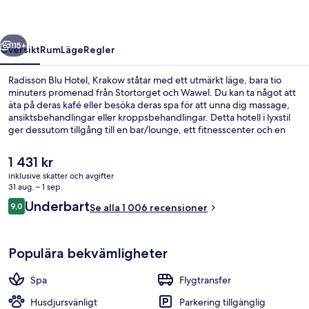
regående
Nästa
115+
Översikt
Rum
Läge
Regler
Radisson Blu Hotel, Krakow ståtar med ett utmärkt läge, bara tio
minuters promenad från Stortorget och Wawel. Du kan ta något att
äta på deras kafé eller besöka deras spa för att unna dig massage,
ansiktsbehandlingar eller kroppsbehandlingar. Detta hotell i lyxstil
ger dessutom tillgång till en bar/lounge, ett fitnesscenter och en
bastu. Resenärer brukar uppskatta den hjälpsamma personalen och
det promenadvänliga läget.
Det
1 431 kr
nuvarande
inklusive skatter och avgifter
priset
31 aug. – 1 sep.
Bar (på boendet)
är
Recensioner
Underbart
9,0
Se alla 1 006 recensioner
1 431 kr
9,0 av 10,
Populära bekvämligheter
Spa
Flygtransfer
Husdjursvänligt
Parkering tillgänglig