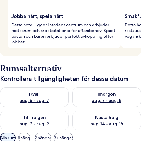
Jobba hårt, spela hårt
Smakfu
Detta hotell ligger i stadens centrum och erbjuder
Detta hot
mötesrum och arbetsstationer för affärsbehov. Spaet,
restaura
bastun och baren erbjuder perfekt avkoppling efter
veganska
jobbet.
Rumsalternativ
Kontrollera tillgängligheten för dessa datum
Kontrollera tillgängligheten för ikväll aug. 6 - aug. 7
Kontrollera tillgängligheten f
Ikväll
Imorgon
aug. 6 - aug. 7
aug. 7 - aug. 8
Kontrollera tillgängligheten för den här helgen aug. 7 - aug. 9
Kontrollera tillgängligheten fö
Till helgen
Nästa helg
aug. 7 - aug. 9
aug. 14 - aug. 16
Tillgängliga
Alla rum
1 säng
2 sängar
3+ sängar