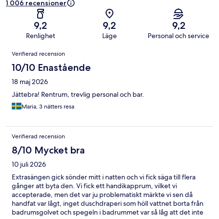
1 006 recensioner
9,2
9,2
9,2
Renlighet
Läge
Personal och service
Recensioner
Verifierad recension
10/10 Enastående
18 maj 2026
Jättebra! Rentrum, trevlig personal och bar.
Maria, 3 nätters resa
Verifierad recension
8/10 Mycket bra
10 juli 2026
Extrasängen gick sönder mitt i natten och vi fick säga till flera
gånger att byta den. Vi fick ett handikapprum, vilket vi
accepterade, men det var ju problematiskt märkte vi sen då
handfat var lågt, inget duschdraperi som höll vattnet borta från
badrumsgolvet och spegeln i badrummet var så låg att det inte