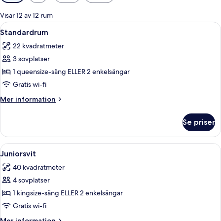
filter
för
Visar 12 av 12 rum
rum
Öppna
Ett hotellrum med en stor säng, sängb
8
Standardrum
alla
22 kvadratmeter
foton
3 sovplatser
för
Standardrum
1 queensize-säng ELLER 2 enkelsängar
Gratis wi-fi
Mer
Mer information
information
om
Se priser
Standardrum
Öppna
Ett hotellrum med en soffa, en fåtölj, 
6
Juniorsvit
alla
40 kvadratmeter
foton
4 sovplatser
för
Juniorsvit
1 kingsize-säng ELLER 2 enkelsängar
Gratis wi-fi
Mer
Mer information