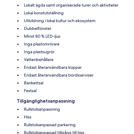
Lokalt ägda samt organiserade turer och aktiviteter
Lokal konstutställning
Utbildning i lokal kultur och ekosystem
Dubbelfönster
Minst 80 % LED-ljus
Inga plastomrörare
Inga plastsugrör
Vattenbehållare
Endast återanvändbara koppar
Endast återanvändbara bordsserviser
Bankettsal
Festsal
Tillgänglighetsanpassning
Rullstolsanpassning
Hiss
Rullstolsanpassad parkering
Rullstolsanpassad tillgång till hiss