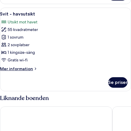
Grand
-
Öppna
Ett modernt sovrum med en stor säng,
5
privat
Svit - havsutsikt
alla
pool
Utsikt mot havet
(Natura)
foton
55 kvadratmeter
för
Svit
1 sovrum
-
2 sovplatser
havsutsikt
1 kingsize-säng
Gratis wi-fi
Mer
Mer information
information
om
Se priser
Svit
-
havsutsikt
Liknande boenden
Aubamar Palma Resort
The Donn