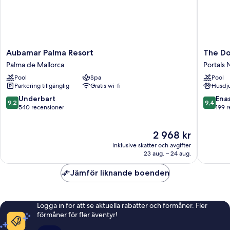
Aubamar
The
Aubamar Palma Resort
The Do
Palma
Donna
Palma de Mallorca
Portals 
Resort
Portals
Pool
Spa
Pool
Palma
Portals
Parkering tillgänglig
Gratis wi-fi
Husdju
de
Nous
Mallorca
9.2
9.4
Underbart
Ena
9,2
9,4
av
av
540 recensioner
199 
10,
10,
Underbart,
Enaståe
Priset
2 968 kr
540 recensioner
199 rece
är
inklusive skatter och avgifter
2 968 kr
23 aug. – 24 aug.
Jämför liknande boenden
Logga in för att se aktuella rabatter och förmåner. Fler
förmåner för fler äventyr!