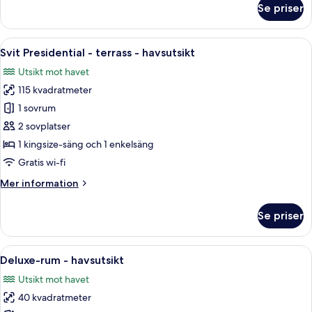
Se priser
Deluxe-
rum
-
Öppna
En balkong med en säng, en soffa och
7
privat
Svit Presidential - terrass - havsutsikt
alla
pool
Utsikt mot havet
(Natura)
foton
115 kvadratmeter
för
Svit
1 sovrum
Presidential
2 sovplatser
-
1 kingsize-säng och 1 enkelsäng
terrass
Gratis wi-fi
-
Mer
Mer information
havsutsikt
information
om
Se priser
Svit
Presidential
-
Öppna
Ett hotellrum med en stor säng, utsik
6
terrass
Deluxe-rum - havsutsikt
alla
-
Utsikt mot havet
havsutsikt
foton
40 kvadratmeter
för