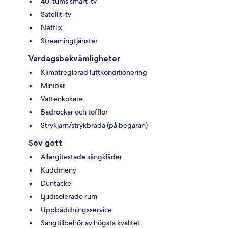
40-tums smart-tv
Satellit-tv
Netflix
Streamingtjänster
Vardagsbekvämligheter
Klimatreglerad luftkonditionering
Minibar
Vattenkokare
Badrockar och tofflor
Strykjärn/strykbräda (på begäran)
Sov gott
Allergitestade sängkläder
Kuddmeny
Duntäcke
Ljudisolerade rum
Uppbäddningsservice
Sängtillbehör av högsta kvalitet