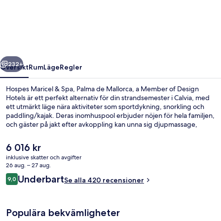
&
Spa,
Palma
de
regående
Nästa
Mallorca,
232+
Översikt
Rum
Läge
Regler
a
Hospes Maricel & Spa, Palma de Mallorca, a Member of Design
Member
Hotels är ett perfekt alternativ för din strandsemester i Calvia, med
ett utmärkt läge nära aktiviteter som sportdykning, snorkling och
of
paddling/kajak. Deras inomhuspool erbjuder nöjen för hela familjen,
Design
och gäster på jakt efter avkoppling kan unna sig djupmassage,
bodywraps och manikyr och pedikyr på deras spa. Restaurante
Hotels
Maricel specialiserar sig på medelhavsköket, men vill du bara ta en
Det
6 016 kr
drink kan du istället besöka deras cocktailbar. Dessutom får gäster
nuvarande
inklusive skatter och avgifter
tillgång till en bar vid poolen, ett fitnesscenter och en bubbelpool
priset
26 aug. – 27 aug.
på detta hotell i lyxstil. Andra resenärer talar mycket väl om den
Behandlingsrum för par, bastu, bubb
är
Recensioner
hjälpsamma personalen.
Underbart
9,0
Se alla 420 recensioner
6 016 kr
9,0 av 10,
Populära bekvämligheter