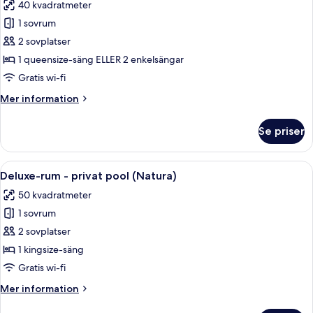
40 kvadratmeter
för
Dubbelrum
1 sovrum
(Palace)
2 sovplatser
1 queensize-säng ELLER 2 enkelsängar
Gratis wi-fi
Mer
Mer information
information
om
Se priser
Dubbelrum
(Palace)
Öppna
En balkong med ett trägolv, en bänk oc
7
Deluxe-rum - privat pool (Natura)
alla
50 kvadratmeter
foton
1 sovrum
för
Deluxe-
2 sovplatser
rum
1 kingsize-säng
-
Gratis wi-fi
privat
Mer
Mer information
pool
information
(Natura)
om