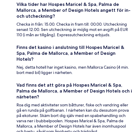
Vilka tider har Hospes Maricel & Spa, Palma de
Mallorca, a Member of Design Hotels angett för in-
och utcheckning?
Checka in från: 15.00. Checka in fram till: 00.00. Utcheckning
senast 12.00. Sen utcheckning är möjlig mot en avgift på EUR
110 (i mån av tillgång). Expressutcheckning erbjuds.
Finns det kasino i anslutning till Hospes Maricel &
Spa, Palma de Mallorca, a Member of Design
Hotels?
Nej, detta hotell har inget kasino, men Mallorca Casino (4 min.
bort med bil) ligger i närheten.
Vad finns det att göra på Hospes Maricel & Spa,
Palma de Mallorca, a Member of Design Hotels och i
närheten?
Roa dig med aktiviteter som båtturer, fiske och vandring eller
gå en runda på golfbanan. I närheten kan du dessutom prova
på ekoturer. Skäm bort dig själv med en spabehandling och
varva ner i bubbelpoolen. Hospes Maricel & Spa, Palma de
Mallorca, a Member of Design Hotels har även inomhuspool
och bastu, såväl som ångbastu och trädgård.