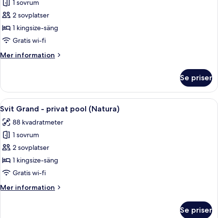
Deluxe-
1 sovrum
rum
2 sovplatser
-
1 kingsize-säng
havsutsikt
Gratis wi-fi
Mer
Mer information
information
om
Se priser
Deluxe-
rum
-
Öppna
Ett modernt matområde med en vägg av
5
havsutsikt
Svit Grand - privat pool (Natura)
alla
88 kvadratmeter
foton
1 sovrum
för
Svit
2 sovplatser
Grand
1 kingsize-säng
-
Gratis wi-fi
privat
Mer
Mer information
pool
information
(Natura)
om
Se priser
Svit