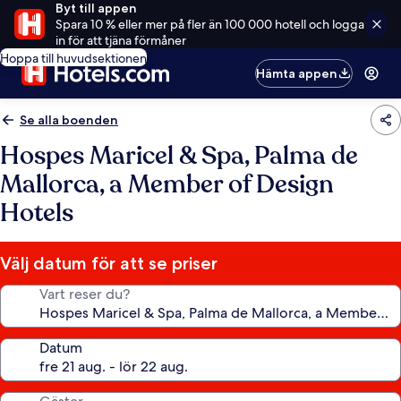
Byt till appen
Spara 10 % eller mer på fler än 100 000 hotell och logga
in för att tjäna förmåner
Hoppa till huvudsektionen
Hämta appen
Se alla boenden
Hospes Maricel & Spa, Palma de
Mallorca, a Member of Design
Hotels
Välj datum för att se priser
Vart reser du?
Datum