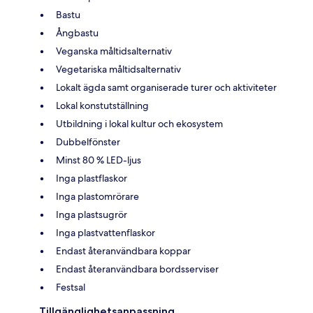
Bastu
Ångbastu
Veganska måltidsalternativ
Vegetariska måltidsalternativ
Lokalt ägda samt organiserade turer och aktiviteter
Lokal konstutställning
Utbildning i lokal kultur och ekosystem
Dubbelfönster
Minst 80 % LED-ljus
Inga plastflaskor
Inga plastomrörare
Inga plastsugrör
Inga plastvattenflaskor
Endast återanvändbara koppar
Endast återanvändbara bordsserviser
Festsal
Tillgänglighetsanpassning