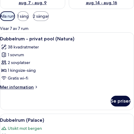
aug. 7 - aug. 9
aug. 14 - aug. 16
Tillgängliga
Alla rum
1 säng
2 sängar
filter
för
Visar 7 av 7 rum
rum
Öppna
Ett spaområde med ett trädäck, ett b
7
Dubbelrum - privat pool (Natura)
alla
38 kvadratmeter
foton
1 sovrum
för
Dubbelrum
2 sovplatser
-
1 kingsize-säng
privat
Gratis wi-fi
pool
Mer
Mer information
(Natura)
information
om
Se priser
Dubbelrum
-
privat
Öppna
Ett modernt hotellrum med en säng, sä
5
pool
Dubbelrum (Palace)
alla
(Natura)
Utsikt mot bergen
foton