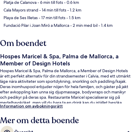
Platja de Calanova
- 6 min till fots
- 0.6 km
Cala Mayors strand
- 14 min till fots
- 1.2 km
Playa de Ses Illetas
- 17 min till fots
- 1.5 km
Fundació Pilar i Joan Miró a Mallorca
- 2 min med bil
- 1.4 km
Om boendet
Hospes Maricel & Spa, Palma de Mallorca, a
Member of Design Hotels
Hospes Maricel & Spa, Palma de Mallorca, a Member of Design Hotels
är ett perfekt alternativ för din strandsemester i Calvia, med ett utmärkt
läge nära aktiviteter som sportdykning, snorkling och paddling/kajak.
Deras inomhuspool erbjuder nöjen för hela familjen, och gäster på jakt
efter avkoppling kan unna sig djupmassage, bodywraps och manikyr
och pedikyr på deras spa. Restaurante Maricel specialiserar sig på
medelhavsköket, men vill du bara ta en drink kan du istället besöka
Information om avbokningsrätt
deras cocktailbar. Dessutom får gäster tillgång till en bar vid poolen, ett
fitnesscenter och en bubbelpool på detta hotell i lyxstil. Andra
Mer om detta boende
resenärer talar mycket väl om den hjälpsamma personalen.