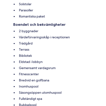
Solstolar
Parasoller
Romantiska paket
Boendet och bekvämligheter
2 byggnader
Värdeförvaringsskåp i receptionen
Trädgård
Terrass
Bibliotek
Eldstad i lobbyn
Gemensamt vardagsrum
Fitnesscenter
Bredvid en golfbana
Inomhuspool
Säsongsöppen utomhuspool
Fullständigt spa
Bubbelpool