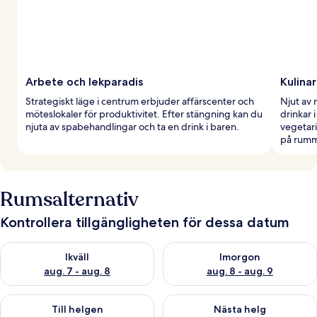
Arbete och lekparadis
Kulinar
Strategiskt läge i centrum erbjuder affärscenter och
Njut av 
möteslokaler för produktivitet. Efter stängning kan du
drinkar 
njuta av spabehandlingar och ta en drink i baren.
vegetari
på rumm
Rumsalternativ
Kontrollera tillgängligheten för dessa datum
Kontrollera tillgängligheten för ikväll aug. 7 - aug. 8
Kontrollera tillgängligheten f
Ikväll
Imorgon
aug. 7 - aug. 8
aug. 8 - aug. 9
Kontrollera tillgängligheten för den här helgen aug. 7 - aug. 9
Kontrollera tillgängligheten fö
Till helgen
Nästa helg