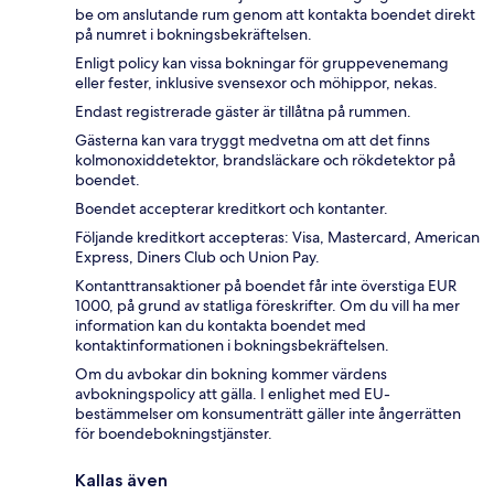
be om anslutande rum genom att kontakta boendet direkt
på numret i bokningsbekräftelsen.
Enligt policy kan vissa bokningar för gruppevenemang
eller fester, inklusive svensexor och möhippor, nekas.
Endast registrerade gäster är tillåtna på rummen.
Gästerna kan vara tryggt medvetna om att det finns
kolmonoxiddetektor, brandsläckare och rökdetektor på
boendet.
Boendet accepterar kreditkort och kontanter.
Följande kreditkort accepteras: Visa, Mastercard, American
Express, Diners Club och Union Pay.
Kontanttransaktioner på boendet får inte överstiga EUR
1000, på grund av statliga föreskrifter. Om du vill ha mer
information kan du kontakta boendet med
kontaktinformationen i bokningsbekräftelsen.
Om du avbokar din bokning kommer värdens
avbokningspolicy att gälla. I enlighet med EU-
bestämmelser om konsumenträtt gäller inte ångerrätten
för boendebokningstjänster.
Kallas även