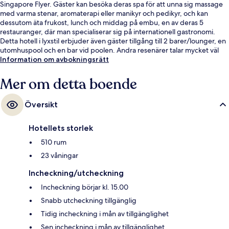
Singapore Flyer. Gäster kan besöka deras spa för att unna sig massage
med varma stenar, aromaterapi eller manikyr och pedikyr, och kan
dessutom äta frukost, lunch och middag på embu, en av deras 5
restauranger, där man specialiserar sig på internationell gastronomi.
Detta hotell i lyxstil erbjuder även gäster tillgång till 2 barer/lounger, en
utomhuspool och en bar vid poolen. Andra resenärer talar mycket väl
om den hjälpsamma personalen. Kollektivtrafik finns i närheten. Till
Information om avbokningsrätt
Promena Station tar det 7 minuter att gå och till Esplanade Station är det
8 minuter.
Mer om detta boende
Översikt
Hotellets storlek
510 rum
23 våningar
Incheckning/utcheckning
Incheckning börjar kl. 15.00
Snabb utcheckning tillgänglig
Tidig incheckning i mån av tillgänglighet
Sen incheckning i mån av tillgänglighet