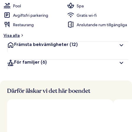
t
Pool
Spa
y
g
Avgiftsfri parkering
Gratis wi-fi
Restaurang
Anslutande rum tillgängliga
a
v
Visa alla
r
Främsta bekvämligheter
(12)
e
s
e
För familjer
(6)
n
ä
r
e
r
Därför älskar vi det här boendet