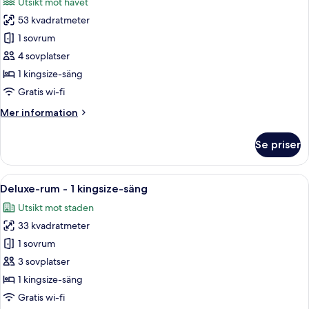
Utsikt mot havet
foton
53 kvadratmeter
för
Svit
1 sovrum
-
4 sovplatser
balkong
1 kingsize-säng
-
Gratis wi-fi
havsutsikt
Mer
Mer information
information
om
Se priser
Svit
-
balkong
Öppna
Ett hotellrum med en stor säng, ett sk
7
-
Deluxe-rum - 1 kingsize-säng
alla
havsutsikt
Utsikt mot staden
foton
33 kvadratmeter
för
Deluxe-
1 sovrum
rum
3 sovplatser
-
1 kingsize-säng
1
Gratis wi-fi
kingsize-