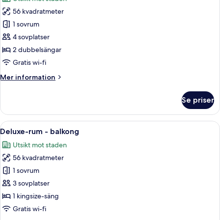
foton
56 kvadratmeter
för
Premier-
1 sovrum
rum
4 sovplatser
-
2 dubbelsängar
balkong
Gratis wi-fi
Mer
Mer information
information
om
Se priser
Premier-
rum
-
Öppna
Ett hotellrum med två sängar, ett skri
7
balkong
Deluxe-rum - balkong
alla
Utsikt mot staden
foton
56 kvadratmeter
för
Deluxe-
1 sovrum
rum
3 sovplatser
-
1 kingsize-säng
balkong
Gratis wi-fi