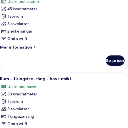
Utsikt mot staden
säng
foton
-
45 kvadratmeter
för
balkong
Tvåbäddsrum
1 sovrum
Deluxe
3 sovplatser
-
2 enkelsängar
balkong
Gratis wi-fi
Mer
Mer information
information
om
Se priser
Tvåbäddsrum
Deluxe
-
Öppna
Ett hotellrum med en stor säng, ett skr
8
balkong
Rum - 1 kingsize-säng - havsutsikt
alla
Utsikt mot havet
foton
33 kvadratmeter
för
Rum
1 sovrum
-
3 sovplatser
1
1 kingsize-säng
kingsize-
Gratis wi-fi