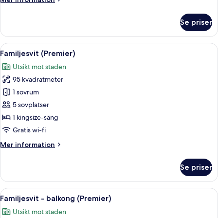
information
om
Se priser
Tvåbäddsrum
(Marina
Bay
Öppna
Ett modernt hotellrum med en stor sän
6
View)
Familjesvit (Premier)
alla
Utsikt mot staden
foton
95 kvadratmeter
för
Familjesvit
1 sovrum
(Premier)
5 sovplatser
1 kingsize-säng
Gratis wi-fi
Mer
Mer information
information
om
Se priser
Familjesvit
(Premier)
Öppna
Ett modernt badrum med ett stort badk
5
Familjesvit - balkong (Premier)
alla
Utsikt mot staden
foton