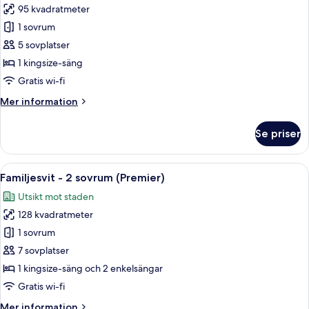
95 kvadratmeter
för
Familjesvit
1 sovrum
-
5 sovplatser
balkong
1 kingsize-säng
(Premier)
Gratis wi-fi
Mer
Mer information
information
om
Se priser
Familjesvit
-
balkong
Öppna
Ett modernt hotellrum med en säng, et
7
(Premier)
Familjesvit - 2 sovrum (Premier)
alla
Utsikt mot staden
foton
128 kvadratmeter
för
Familjesvit
1 sovrum
-
7 sovplatser
2
1 kingsize-säng och 2 enkelsängar
sovrum
Gratis wi-fi
(Premier)
Mer
Mer information