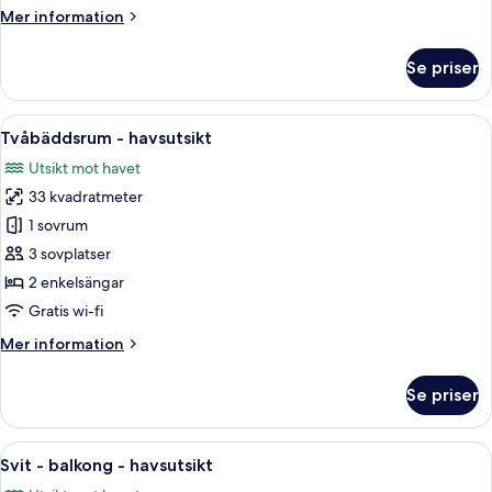
säng
Mer
Mer information
-
information
havsutsikt
om
Se priser
Rum
-
1
Öppna
Ett hotellrum med två sängar, en TV, e
6
kingsize-
Tvåbäddsrum - havsutsikt
alla
säng
Utsikt mot havet
-
foton
havsutsikt
33 kvadratmeter
för
Tvåbäddsrum
1 sovrum
-
3 sovplatser
havsutsikt
2 enkelsängar
Gratis wi-fi
Mer
Mer information
information
om
Se priser
Tvåbäddsrum
-
havsutsikt
Öppna
Ett modernt vardagsrum med ett stort f
6
Svit - balkong - havsutsikt
alla