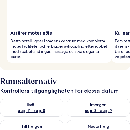
Affärer möter nöje
Kulinar
Detta hotell ligger i stadens centrum med kompletta
Fem rest
mötesfaciliteter och erbjuder avkoppling efter jobbet
italiens
med spabehandlingar, massage och två eleganta
barer o
barer.
vegetari
Rumsalternativ
Kontrollera tillgängligheten för dessa datum
Kontrollera tillgängligheten för ikväll aug. 7 - aug. 8
Kontrollera tillgängligheten f
Ikväll
Imorgon
aug. 7 - aug. 8
aug. 8 - aug. 9
Kontrollera tillgängligheten för den här helgen aug. 7 - aug. 9
Kontrollera tillgängligheten fö
Till helgen
Nästa helg