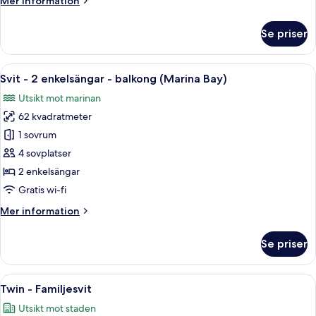
Mer information
(Marina
information
Bay
om
Se priser
View)
Rum
-
1
Öppna
Ett hotellrum med en säng, ett nattdu
5
kingsize-
Svit - 2 enkelsängar - balkong (Marina Bay)
alla
säng
Utsikt mot marinan
(Marina
foton
Bay
62 kvadratmeter
för
View)
Svit
1 sovrum
-
4 sovplatser
2
2 enkelsängar
enkelsängar
Gratis wi-fi
-
Mer
Mer information
balkong
information
(Marina
om
Se priser
Bay)
Svit
-
2
Öppna
Ett modernt kök med träinredning, e
6
enkelsängar
Twin - Familjesvit
alla
-
Utsikt mot staden
balkong
foton