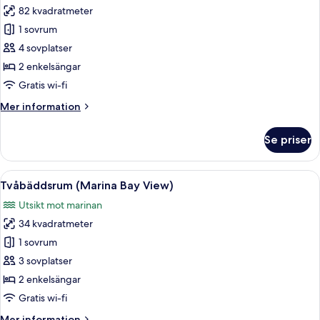
(Marina
82 kvadratmeter
för
Bay)
Twin
1 sovrum
-
4 sovplatser
Familjesvit
2 enkelsängar
Gratis wi-fi
Mer
Mer information
information
om
Se priser
Twin
-
Familjesvit
Öppna
Ett hotellrum med två sängar, ett natt
5
Tvåbäddsrum (Marina Bay View)
alla
Utsikt mot marinan
foton
34 kvadratmeter
för
Tvåbäddsrum
1 sovrum
(Marina
3 sovplatser
Bay
2 enkelsängar
View)
Gratis wi-fi
Mer
Mer information