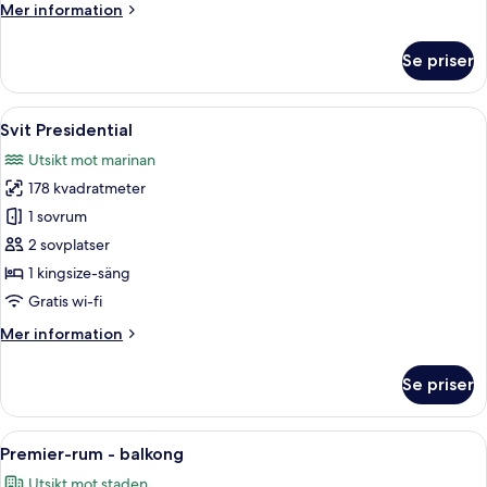
Mer
Mer information
information
om
Se priser
Club
tvåbäddsrum
(Marina
Öppna
Ett rymligt vardagsrum med en stor TV
11
Bay
Svit Presidential
alla
View)
Utsikt mot marinan
foton
178 kvadratmeter
för
Svit
1 sovrum
Presidential
2 sovplatser
1 kingsize-säng
Gratis wi-fi
Mer
Mer information
information
om
Se priser
Svit
Presidential
Öppna
Ett hotellrum med två sängar, ett skri
7
Premier-rum - balkong
alla
Utsikt mot staden