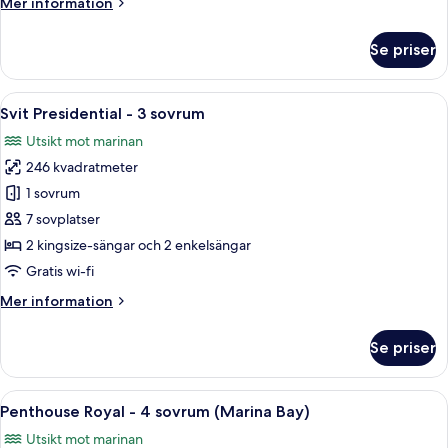
Mer
Mer information
information
om
Se priser
Familjesvit
(Family
Theme)
Öppna
Ett rymligt vardagsrum med en stor TV
11
Svit Presidential - 3 sovrum
alla
Utsikt mot marinan
foton
246 kvadratmeter
för
Svit
1 sovrum
Presidential
7 sovplatser
-
2 kingsize-sängar och 2 enkelsängar
3
Gratis wi-fi
sovrum
Mer
Mer information
information
om
Se priser
Svit
Presidential
-
Öppna
Ett rymligt vardagsrum med utsikt öv
12
3
Penthouse Royal - 4 sovrum (Marina Bay)
alla
sovrum
Utsikt mot marinan
foton