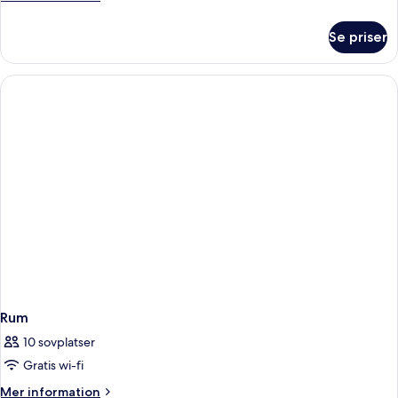
information
om
Se priser
Rum
Rum
10 sovplatser
Gratis wi-fi
Mer
Mer information