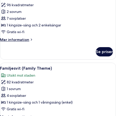
foton
(Residential)
96 kvadratmeter
för
Svit
2 sovrum
Premier
7 sovplatser
-
1 kingsize-säng och 2 enkelsängar
2
Gratis wi-fi
sovrum
Mer
Mer information
(Marina
information
Bay,
om
Se priser
King
Svit
Premier
and
-
Öppna
Ett modernt vardagsrum med en stor p
Twin)
8
2
Familjesvit (Family Theme)
alla
sovrum
Utsikt mot staden
(Marina
foton
Bay,
82 kvadratmeter
för
King
Familjesvit
1 sovrum
and
(Family
Twin)
4 sovplatser
Theme)
1 kingsize-säng och 1 våningssäng (enkel)
Gratis wi-fi