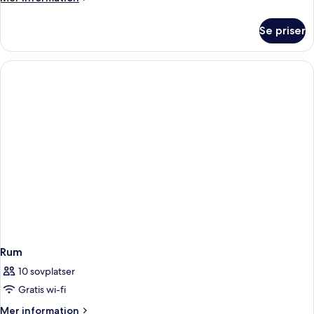
information
om
Se priser
Familjesvit
-
2
sovrum
(Premier)
Rum
10 sovplatser
Gratis wi-fi
Mer
Mer information