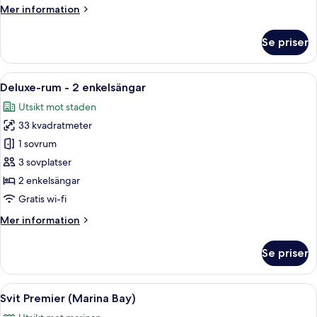
Mer
Mer information
säng
information
om
Se priser
Deluxe-
rum
-
Öppna
Ett hotellrum med två sängar, ett skri
6
1
Deluxe-rum - 2 enkelsängar
alla
kingsize-
Utsikt mot staden
säng
foton
33 kvadratmeter
för
Deluxe-
1 sovrum
rum
3 sovplatser
-
2 enkelsängar
2
Gratis wi-fi
enkelsängar
Mer
Mer information
information
om
Se priser
Deluxe-
rum
-
Öppna
Ett modernt hotellrum med ett stort f
8
2
Svit Premier (Marina Bay)
alla
enkelsängar