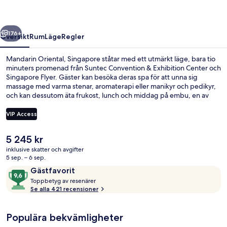
regående
Nästa
176+
Översikt
Rum
Läge
Regler
Mandarin Oriental, Singapore ståtar med ett utmärkt läge, bara tio
minuters promenad från Suntec Convention & Exhibition Center och
Singapore Flyer. Gäster kan besöka deras spa för att unna sig
massage med varma stenar, aromaterapi eller manikyr och pedikyr,
och kan dessutom äta frukost, lunch och middag på embu, en av
deras 5 restauranger, där man specialiserar sig på internationell
gastronomi. Detta hotell i lyxstil erbjuder även gäster tillgång till 2
VIP Access
barer/lounger, en utomhuspool och en bar vid poolen. Andra
resenärer talar mycket väl om den hjälpsamma personalen.
Det
5 245 kr
Kollektivtrafik finns i närheten. Till Promena Station tar det 7 minuter
Interiör
nuvarande
att gå och till Esplanade Station är det 8 minuter.
inklusive skatter och avgifter
priset
5 sep. – 6 sep.
är
Recensioner
9,6
Gästfavorit
5 245 kr
T
av
Toppbetyg av resenärer
o
Se alla 421 recensioner
10,
p
Gästfavorit
p
Populära bekvämligheter
b
e