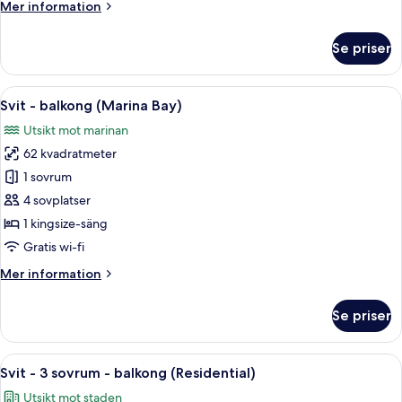
Mer
Mer information
information
om
Se priser
Deluxe-
rum
-
Öppna
Ett hotellrum med en säng, ett nattdu
7
balkong
Svit - balkong (Marina Bay)
alla
Utsikt mot marinan
foton
62 kvadratmeter
för
Svit
1 sovrum
-
4 sovplatser
balkong
1 kingsize-säng
(Marina
Gratis wi-fi
Bay)
Mer
Mer information
information
om
Se priser
Svit
-
balkong
Öppna
Ett rymligt hotellrum med ett stort f
8
(Marina
Svit - 3 sovrum - balkong (Residential)
alla
Bay)
Utsikt mot staden