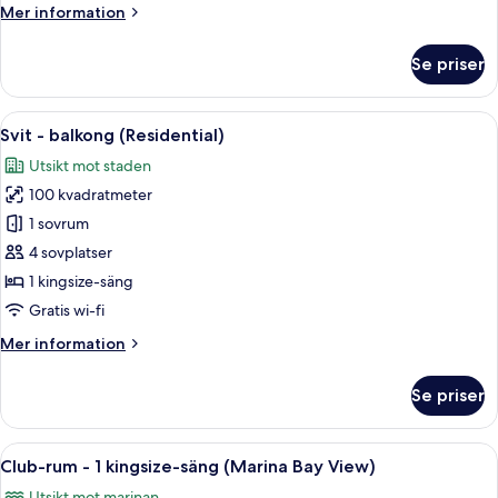
Mer
Mer information
information
om
Se priser
Familjesvit
Öppna
Ett hotellrum med en balkong, en soff
7
Svit - balkong (Residential)
alla
Utsikt mot staden
foton
100 kvadratmeter
för
Svit
1 sovrum
-
4 sovplatser
balkong
1 kingsize-säng
(Residential)
Gratis wi-fi
Mer
Mer information
information
om
Se priser
Svit
-
balkong
Öppna
Ett modernt hotellrum med en stor sän
7
(Residential)
Club-rum - 1 kingsize-säng (Marina Bay View)
alla
Utsikt mot marinan