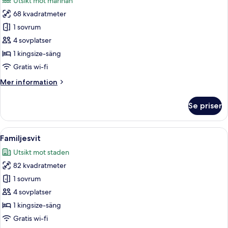
Utsikt mot marinan
foton
68 kvadratmeter
för
Svit
1 sovrum
Premier
4 sovplatser
(Marina
1 kingsize-säng
Bay)
Gratis wi-fi
Mer
Mer information
information
om
Se priser
Svit
Premier
(Marina
Öppna
Ett modernt hotellrum med en stor TV, 
8
Bay)
Familjesvit
alla
Utsikt mot staden
foton
82 kvadratmeter
för
Familjesvit
1 sovrum
4 sovplatser
1 kingsize-säng
Gratis wi-fi