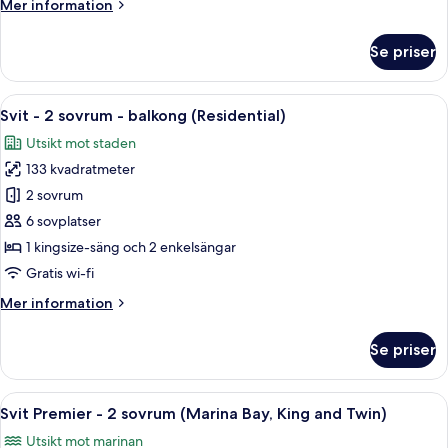
Mer
Mer information
balkong
information
(Residential)
om
Se priser
Svit
-
4
Öppna
Ett hotellrum med en stor säng, ett sk
9
sovrum
Svit - 2 sovrum - balkong (Residential)
alla
-
Utsikt mot staden
balkong
foton
(Residential)
133 kvadratmeter
för
Svit
2 sovrum
-
6 sovplatser
2
1 kingsize-säng och 2 enkelsängar
sovrum
Gratis wi-fi
-
Mer
Mer information
balkong
information
(Residential)
om
Se priser
Svit
-
2
Öppna
Ett hotellrum med två sängar, ett skriv
7
sovrum
Svit Premier - 2 sovrum (Marina Bay, King and Twin)
alla
-
Utsikt mot marinan
balkong