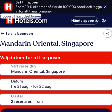
Byt till appen
Spara 10 % eller mer på fler än 100 000 hotell och logga
in för att tjäna förmåner
Hoppa till huvudsektionen
Hämta appen
Se alla boenden
Mandarin Oriental, Singapore
Välj datum för att se priser
Vart reser du?
Datum
Gäster