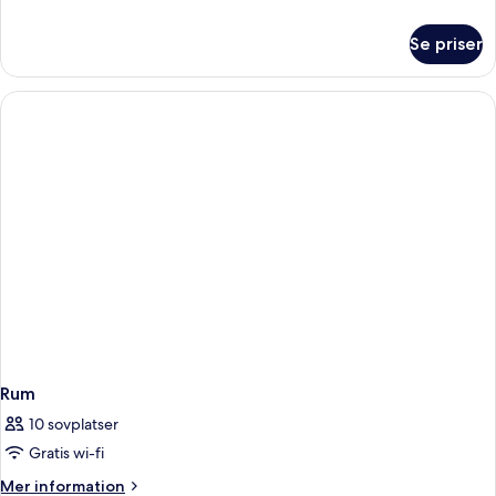
information
om
Se priser
Rum
Rum
10 sovplatser
Gratis wi-fi
Mer
Mer information