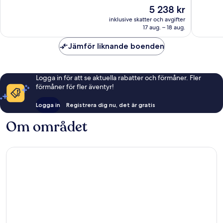
Enastående,
Enaståe
Priset
5 238 kr
1 005 recensioner
2 207 re
är
inklusive skatter och avgifter
5 238 kr
17 aug. – 18 aug.
Jämför liknande boenden
Logga in för att se aktuella rabatter och förmåner. Fler
förmåner för fler äventyr!
Logga in
Registrera dig nu, det är gratis
Om området