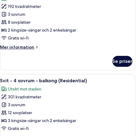
foton
192 kvadratmeter
för
Svit
3 sovrum
-
8 sovplatser
3
2 kingsize-sängar och 2 enkelsängar
sovrum
Gratis wi-fi
-
Mer
Mer information
balkong
information
(Residential)
om
Se priser
Svit
-
3
Öppna
Ett modernt kök med träskåp, en köksö
11
sovrum
Svit - 4 sovrum - balkong (Residential)
alla
-
Utsikt mot staden
balkong
foton
(Residential)
301 kvadratmeter
för
Svit
3 sovrum
-
12 sovplatser
4
3 kingsize-sängar och 2 enkelsängar
sovrum
Gratis wi-fi
-