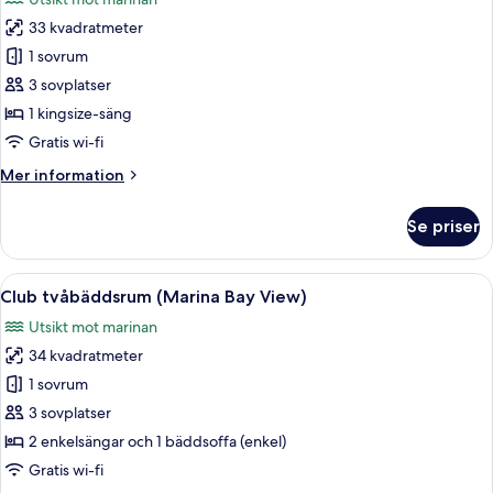
foton
33 kvadratmeter
för
Club-
1 sovrum
rum
3 sovplatser
-
1 kingsize-säng
1
Gratis wi-fi
kingsize-
Mer
Mer information
säng
information
(Marina
om
Se priser
Bay
Club-
rum
View)
-
Öppna
Ett hotellrum med två sängar, ett skriv
7
1
Club tvåbäddsrum (Marina Bay View)
alla
kingsize-
Utsikt mot marinan
säng
foton
(Marina
34 kvadratmeter
för
Bay
Club
1 sovrum
View)
tvåbäddsrum
3 sovplatser
(Marina
2 enkelsängar och 1 bäddsoffa (enkel)
Bay
Gratis wi-fi
View)