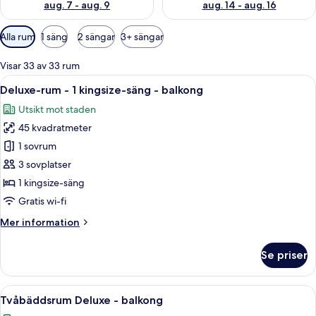
aug. 7 - aug. 9
aug. 14 - aug. 16
Tillgängliga
Alla rum
1 säng
2 sängar
3+ sängar
filter
för
Visar 33 av 33 rum
rum
Öppna
Ett hotellrum med en stor säng, ett sk
7
Deluxe-rum - 1 kingsize-säng - balkong
alla
Utsikt mot staden
foton
45 kvadratmeter
för
Deluxe-
1 sovrum
rum
3 sovplatser
-
1 kingsize-säng
1
Gratis wi-fi
kingsize-
Mer
Mer information
säng
information
-
om
Se priser
balkong
Deluxe-
rum
-
Öppna
Ett hotellrum med två sängar, ett skri
7
1
Tvåbäddsrum Deluxe - balkong
alla
kingsize-