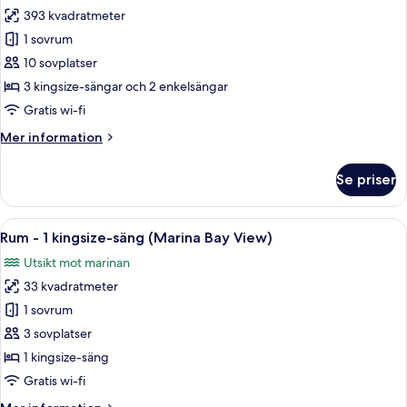
393 kvadratmeter
för
Penthouse
1 sovrum
Royal
10 sovplatser
-
3 kingsize-sängar och 2 enkelsängar
4
Gratis wi-fi
sovrum
Mer
Mer information
(Marina
information
Bay)
om
Se priser
Penthouse
Royal
-
Öppna
Ett välordnat sovrum med ett träbord 
6
4
Rum - 1 kingsize-säng (Marina Bay View)
alla
sovrum
Utsikt mot marinan
(Marina
foton
Bay)
33 kvadratmeter
för
Rum
1 sovrum
-
3 sovplatser
1
1 kingsize-säng
kingsize-
Gratis wi-fi
säng
Mer