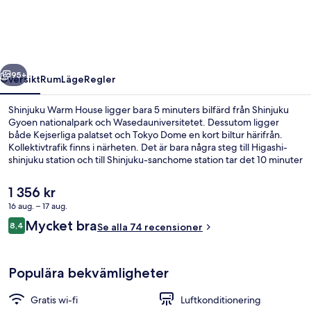
regående
Nästa
95+
Översikt
Rum
Läge
Regler
Shinjuku Warm House ligger bara 5 minuters bilfärd från Shinjuku
Gyoen nationalpark och Wasedauniversitetet. Dessutom ligger
både Kejserliga palatset och Tokyo Dome en kort biltur härifrån.
Kollektivtrafik finns i närheten. Det är bara några steg till Higashi-
shinjuku station och till Shinjuku-sanchome station tar det 10 minuter
att gå.
Det
1 356 kr
nuvarande
16 aug. – 17 aug.
priset
Recensioner
Mycket bra
Exteriör
8,4
är
Se alla 74 recensioner
8,4 av 10,
1 356 kr
Populära bekvämligheter
Gratis wi-fi
Luftkonditionering