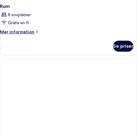
Rum
8 sovplatser
Gratis wi-fi
Mer
Mer information
information
om
Se priser
Rum