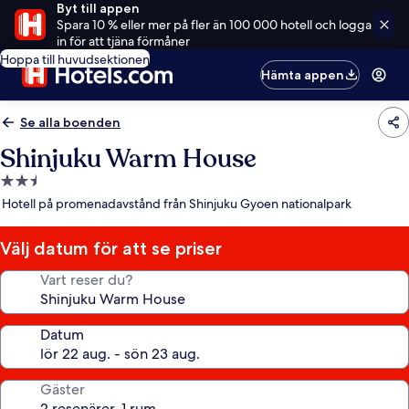
Byt till appen
Spara 10 % eller mer på fler än 100 000 hotell och logga
in för att tjäna förmåner
Hoppa till huvudsektionen
Hämta appen
Se alla boenden
Shinjuku Warm House
2.5-
stjärnigt
Hotell på promenadavstånd från Shinjuku Gyoen nationalpark
boende
Välj datum för att se priser
Vart reser du?
Datum
Gäster