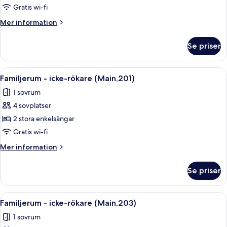
-
Gratis wi-fi
icke-
Mer
Mer information
rökare
information
(Main,106)
om
Se priser
Familjerum
-
icke-
Öppna
Ett sovrum med en säng, ett skrivbord
28
rökare
Familjerum - icke-rökare (Main,201)
alla
(Main,106)
1 sovrum
foton
4 sovplatser
för
Familjerum
2 stora enkelsängar
-
Gratis wi-fi
icke-
Mer
Mer information
rökare
information
(Main,201)
om
Se priser
Familjerum
-
icke-
Öppna
Ett sovrum med en säng, ett fönster 
28
rökare
Familjerum - icke-rökare (Main,203)
alla
(Main,201)
1 sovrum
foton