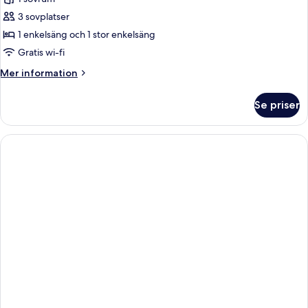
foton
3 sovplatser
för
Trippelrum
1 enkelsäng och 1 stor enkelsäng
-
Gratis wi-fi
icke-
Mer
Mer information
rökare
information
(Main,202)
om
Se priser
Trippelrum
-
icke-
rökare
(Main,202)