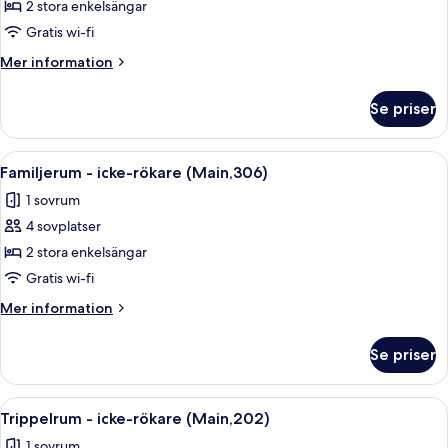
Familjerum
2 stora enkelsängar
-
Gratis wi-fi
icke-
Mer
Mer information
rökare
information
(Main,305)
om
Se priser
Familjerum
-
icke-
Öppna
Ett sovrum med en säng, ett fönster 
28
rökare
Familjerum - icke-rökare (Main,306)
alla
(Main,305)
1 sovrum
foton
4 sovplatser
för
Familjerum
2 stora enkelsängar
-
Gratis wi-fi
icke-
Mer
Mer information
rökare
information
(Main,306)
om
Se priser
Familjerum
-
icke-
Öppna
Trippelrum - icke-rökare (Main,202) | 
29
rökare
Trippelrum - icke-rökare (Main,202)
alla
(Main,306)
1 sovrum