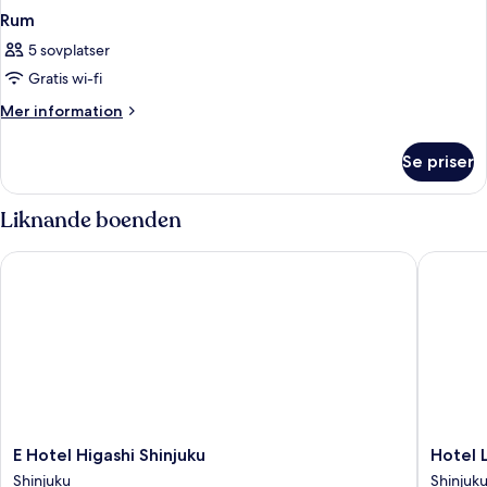
Rum
5 sovplatser
Gratis wi-fi
Mer
Mer information
information
om
Se priser
Rum
Liknande boenden
E Hotel Higashi Shinjuku
Hotel Li
E
Hotel
E Hotel Higashi Shinjuku
Hotel 
Hotel
Livemax
Shinjuku
Shinjuk