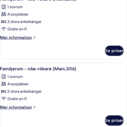
alla
(Main,204)
1 sovrum
foton
4 sovplatser
för
Familjerum
2 stora enkelsängar
-
Gratis wi-fi
icke-
Mer
Mer information
rökare
information
(Main,205)
om
Se priser
Familjerum
-
icke-
Öppna
Ett sovrum med en säng, ett fönster 
28
rökare
Familjerum - icke-rökare (Main,206)
alla
(Main,205)
1 sovrum
foton
4 sovplatser
för
Familjerum
2 stora enkelsängar
-
Gratis wi-fi
icke-
Mer
Mer information
rökare
information
(Main,206)
om
Se priser
Familjerum