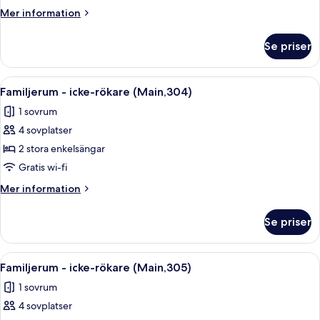
icke-
Mer
Mer information
rökare
information
(Main,303)
om
Se priser
Familjerum
-
icke-
Öppna
Ett litet hotellrum med en säng, ett li
28
rökare
Familjerum - icke-rökare (Main,304)
alla
(Main,303)
1 sovrum
foton
4 sovplatser
för
Familjerum
2 stora enkelsängar
-
Gratis wi-fi
icke-
Mer
Mer information
rökare
information
(Main,304)
om
Se priser
Familjerum
-
icke-
Öppna
Ett litet hotellrum med en säng, ett li
28
rökare
Familjerum - icke-rökare (Main,305)
alla
(Main,304)
1 sovrum
foton
4 sovplatser
för