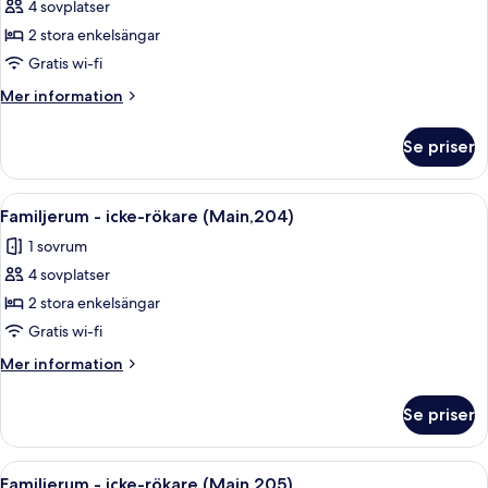
4 sovplatser
för
Familjerum
2 stora enkelsängar
-
Gratis wi-fi
icke-
Mer
Mer information
rökare
information
(Main,203)
om
Se priser
Familjerum
-
icke-
Öppna
Ett litet hotellrum med en säng, ett li
28
rökare
Familjerum - icke-rökare (Main,204)
alla
(Main,203)
1 sovrum
foton
4 sovplatser
för
Familjerum
2 stora enkelsängar
-
Gratis wi-fi
icke-
Mer
Mer information
rökare
information
(Main,204)
om
Se priser
Familjerum
-
icke-
Öppna
Ett sovrum med en säng, ett skrivbord
28
rökare
Familjerum - icke-rökare (Main,205)