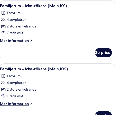
Öppna
Ett litet hotellrum med en säng, ett li
24
Familjerum - icke-rökare (Main,101)
alla
1 sovrum
foton
4 sovplatser
för
Familjerum
2 stora enkelsängar
-
Gratis wi-fi
icke-
Mer
Mer information
rökare
information
(Main,101)
om
Se priser
Familjerum
-
icke-
Öppna
Ett kompakt hotellrum med en säng, et
24
rökare
Familjerum - icke-rökare (Main,102)
alla
(Main,101)
1 sovrum
foton
4 sovplatser
för
Familjerum
2 stora enkelsängar
-
Gratis wi-fi
icke-
Mer
Mer information
rökare
information
(Main,102)
om