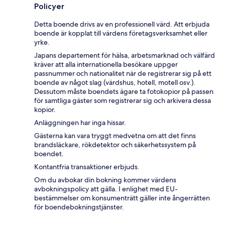
Policyer
Detta boende drivs av en professionell värd. Att erbjuda
boende är kopplat till värdens företagsverksamhet eller
yrke.
Japans departement för hälsa, arbetsmarknad och välfärd
kräver att alla internationella besökare uppger
passnummer och nationalitet när de registrerar sig på ett
boende av något slag (värdshus, hotell, motell osv.).
Dessutom måste boendets ägare ta fotokopior på passen
för samtliga gäster som registrerar sig och arkivera dessa
kopior.
Anläggningen har inga hissar.
Gästerna kan vara tryggt medvetna om att det finns
brandsläckare, rökdetektor och säkerhetssystem på
boendet.
Kontantfria transaktioner erbjuds.
Om du avbokar din bokning kommer värdens
avbokningspolicy att gälla. I enlighet med EU-
bestämmelser om konsumenträtt gäller inte ångerrätten
för boendebokningstjänster.