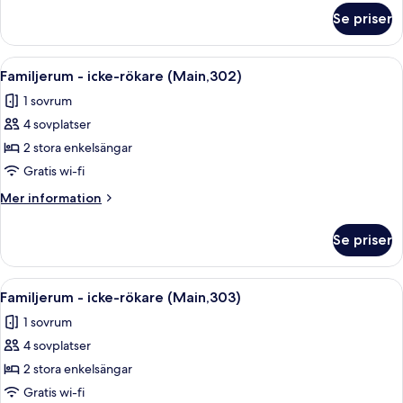
(Main,301)
om
Se priser
Familjerum
-
icke-
Öppna
Ett sovrum med en säng, ett fönster 
28
rökare
Familjerum - icke-rökare (Main,302)
alla
(Main,301)
1 sovrum
foton
4 sovplatser
för
Familjerum
2 stora enkelsängar
-
Gratis wi-fi
icke-
Mer
Mer information
rökare
information
(Main,302)
om
Se priser
Familjerum
-
icke-
Öppna
Ett sovrum med en säng, ett fönster 
28
rökare
Familjerum - icke-rökare (Main,303)
alla
(Main,302)
1 sovrum
foton
4 sovplatser
för
Familjerum
2 stora enkelsängar
-
Gratis wi-fi