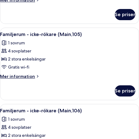
Mer information
rökare
information
(Main,104)
om
Se priser
Familjerum
-
icke-
Öppna
Ett litet hotellrum med en säng, ett li
24
rökare
Familjerum - icke-rökare (Main,105)
alla
(Main,104)
1 sovrum
foton
4 sovplatser
för
Familjerum
2 stora enkelsängar
-
Gratis wi-fi
icke-
Mer
Mer information
rökare
information
(Main,105)
om
Se priser
Familjerum
-
icke-
Öppna
Ett kompakt hotellrum med en säng, et
24
rökare
Familjerum - icke-rökare (Main,106)
alla
(Main,105)
1 sovrum
foton
4 sovplatser
för
Familjerum
2 stora enkelsängar