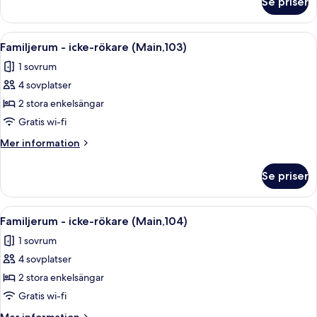
Se priser
Familjerum
-
icke-
Öppna
Ett litet hotellrum med en säng, ett li
24
rökare
Familjerum - icke-rökare (Main,103)
alla
(Main,102)
1 sovrum
foton
4 sovplatser
för
Familjerum
2 stora enkelsängar
-
Gratis wi-fi
icke-
Mer
Mer information
rökare
information
(Main,103)
om
Se priser
Familjerum
-
icke-
Öppna
Ett kompakt hotellrum med en säng, et
24
rökare
Familjerum - icke-rökare (Main,104)
alla
(Main,103)
1 sovrum
foton
4 sovplatser
för
Familjerum
2 stora enkelsängar
-
Gratis wi-fi
icke-
Mer