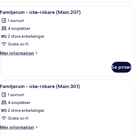
-
icke-
Öppna
Ett sovrum med en säng, ett skrivbord
28
rökare
Familjerum - icke-rökare (Main,207)
alla
(Main,206)
1 sovrum
foton
4 sovplatser
för
Familjerum
2 stora enkelsängar
-
Gratis wi-fi
icke-
Mer
Mer information
rökare
information
(Main,207)
om
Se priser
Familjerum
-
icke-
Öppna
Ett litet hotellrum med en säng, ett li
28
rökare
Familjerum - icke-rökare (Main,301)
alla
(Main,207)
1 sovrum
foton
4 sovplatser
för
Familjerum
2 stora enkelsängar
-
Gratis wi-fi
icke-
Mer
Mer information
rökare
information