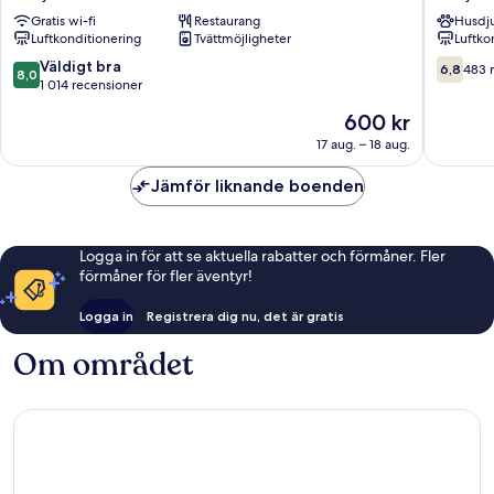
Higashi
Shinjuku
Gratis wi-fi
Restaurang
Husdju
Shinjuku
Kabukic
Luftkonditionering
Tvättmöjligheter
Luftko
Shinjuku
Meijidor
Shinjuku
8.0
6.8
Väldigt bra
6,8
483 
8,0
av
av
1 014 recensioner
10,
10,
Priset
600 kr
Väldigt
483 rec
är
bra,
17 aug. – 18 aug.
600 kr
1 014 recensioner
Jämför liknande boenden
Logga in för att se aktuella rabatter och förmåner. Fler
förmåner för fler äventyr!
Logga in
Registrera dig nu, det är gratis
Om området