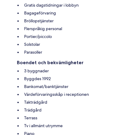
Gratis dagstidningar i lobbyn
Bagageförvaring
Bröllopstjänster
Flerspråkig personal
Portier/piccolo
Solstolar
Parasoller
Boendet och bekvämligheter
3 byggnader
Byggdes 1992
Bankomat/banktjänster
Värdeförvaringsskåp i receptionen
Takträdgård
Trädgård
Terrass
Tv i allmänt utrymme
Piano