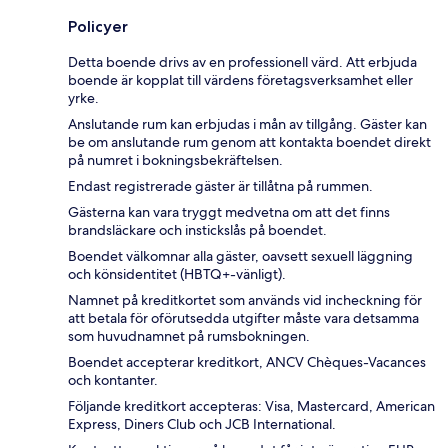
Policyer
Detta boende drivs av en professionell värd. Att erbjuda
boende är kopplat till värdens företagsverksamhet eller
yrke.
Anslutande rum kan erbjudas i mån av tillgång. Gäster kan
be om anslutande rum genom att kontakta boendet direkt
på numret i bokningsbekräftelsen.
Endast registrerade gäster är tillåtna på rummen.
Gästerna kan vara tryggt medvetna om att det finns
brandsläckare och instickslås på boendet.
Boendet välkomnar alla gäster, oavsett sexuell läggning
och könsidentitet (HBTQ+-vänligt).
Namnet på kreditkortet som används vid incheckning för
att betala för oförutsedda utgifter måste vara detsamma
som huvudnamnet på rumsbokningen.
Boendet accepterar kreditkort, ANCV Chèques-Vacances
och kontanter.
Följande kreditkort accepteras: Visa, Mastercard, American
Express, Diners Club och JCB International.