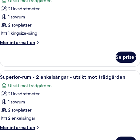
Utsikt mot trädgården
foton
21 kvadratmeter
för
Superior-
1 sovrum
rum
2 sovplatser
-
1 kingsize-säng
1
Mer
Mer information
kingsize-
information
säng
om
Se priser
Superior-
-
rum
utsikt
-
Öppna
Superior-rum - 2 enkelsängar - utsikt
mot
1
1
Superior-rum - 2 enkelsängar - utsikt mot trädgården
alla
trädgården
kingsize-
Utsikt mot trädgården
säng
foton
-
21 kvadratmeter
för
utsikt
Superior-
1 sovrum
mot
rum
trädgården
2 sovplatser
-
2 enkelsängar
2
Mer
Mer information
enkelsängar
information
-
om