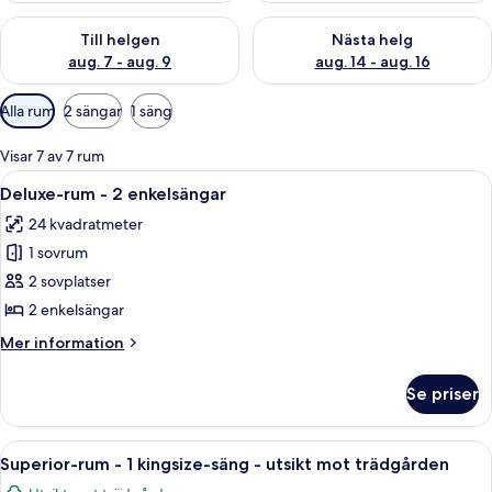
Kontrollera tillgängligheten för den här helgen aug. 7 - aug. 9
Kontrollera tillgängligheten fö
Till helgen
Nästa helg
aug. 7 - aug. 9
aug. 14 - aug. 16
Tillgängliga
Alla rum
2 sängar
1 säng
filter
för
Visar 7 av 7 rum
rum
Öppna
Deluxe-rum - 2 enkelsängar | Sängtil
1
Deluxe-rum - 2 enkelsängar
alla
24 kvadratmeter
foton
1 sovrum
för
Deluxe-
2 sovplatser
rum
2 enkelsängar
-
Mer
Mer information
2
information
enkelsängar
om
Se priser
Deluxe-
rum
-
Öppna
Superior-rum - 1 kingsize-säng - utsi
1
2
Superior-rum - 1 kingsize-säng - utsikt mot trädgården
alla
enkelsängar