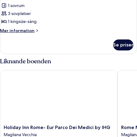
Svit
1 sovrum
Senior
3 sovplatser
-
1 kingsize-säng
1
Mer
Mer information
sovrum
information
om
Se priser
Svit
Senior
-
Liknande boenden
1
sovrum
Holiday Inn Rome- Eur Parco Dei Medici by IHG
Rome Mar
Holiday
Rome
Holiday Inn Rome- Eur Parco Dei Medici by IHG
Rome M
Inn
Marriott
Magliana Vecchia
Maglian