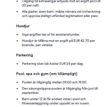
Tillgång till extrasängar erbjuds mot en avgift på EUR
30 per natt.
Alla gäster, även barn, måste närvara vid incheckning
och uppvisa statligt utfärdad legitimation eller pass.
Husdjur
Inga avgifter tas ut för assistanshundar.
Husdjur är tillåtna mot en avgift på EUR 42.70 per
boende, per vistelse.
Parkering
Parkering utan tak kostar EUR 24 per dag.
Pool, spa och gym (om tillämpligt)
Poolen är tillgänglig mellan 09.00 och 19.00.
Den säsongsöppna poolen är tillgänglig från juni till
september.
Barn under 12 år får endast vistas i pool och
fitnessanläggning under uppsikt av en vuxen.