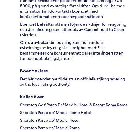
Kontanttransaktioner på boendet får inte överstiga EUR
5000, på grund av statliga föreskrifter. Om du vill ha mer
information kan du kontakta boendet med
kontaktinformationen i bokningsbekräftelsen.
Boendet bekräftar att man följer de riktlinjer för rengöring
och desinficering som utfärdats av Commitment to Clean
(Marriott).
Om du avbokar din bokning kommer värdens
avbokningspolicy att gälla. I enlighet med EU-
bestämmelser om konsumenträtt gäller inte ångerrätten
för boendebokningstjänster.
Boendeklass
Det här boendet har tilldelats sin officiella stjärngradering
av the local rating authority.
Kallas även
Sheraton Golf Parco De' Medici Hotel & Resort Roma Rome
Sheraton Parco de’ Medici Rome Hotel
Sheraton Parco de’ Medici Hotel
Sheraton Parco de’ Medici Rome