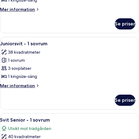
1 kingsize-säng
-
Mer
Mer information
1
information
kingsize-
om
Se priser
Executive-
säng
rum
-
-
Öppna
Juniorsvit - 1 sovrum | Sängtillbehör
utsikt
1
1
Juniorsvit - 1 sovrum
alla
kingsize-
mot
38 kvadratmeter
säng
foton
innergården
-
1 sovrum
för
utsikt
Juniorsvit
3 sovplatser
mot
-
innergården
1 kingsize-säng
1
Mer
Mer information
sovrum
information
om
Se priser
Juniorsvit
-
1
Öppna
Svit Senior - 1 sovrum | Sängtillbehö
2
sovrum
Svit Senior - 1 sovrum
alla
Utsikt mot trädgården
foton
40 kvadratmeter
för