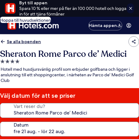
Byt till appen
Spara 10 % eller mer på fler än 100 000 hotell och logga
in för att tjäna förmåner
Hoppa till huvudsektionen
Hämta appen
Se alla boenden
Sheraton Rome Parco de’ Medici
4.0-
stjärnigt
Hotell med husdjursvänlig profil som erbjuder golfbana och ligger i
boende
anslutning till ett shoppingcenter, i närheten av Parco de' Medici Golf
Club
Välj datum för att se priser
Vart reser du?
Datum