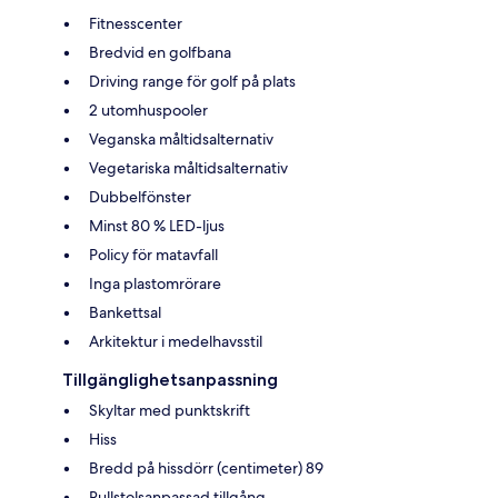
Fitnesscenter
Bredvid en golfbana
Driving range för golf på plats
2 utomhuspooler
Veganska måltidsalternativ
Vegetariska måltidsalternativ
Dubbelfönster
Minst 80 % LED-ljus
Policy för matavfall
Inga plastomrörare
Bankettsal
Arkitektur i medelhavsstil
Tillgänglighetsanpassning
Skyltar med punktskrift
Hiss
Bredd på hissdörr (centimeter) 89
Rullstolsanpassad tillgång