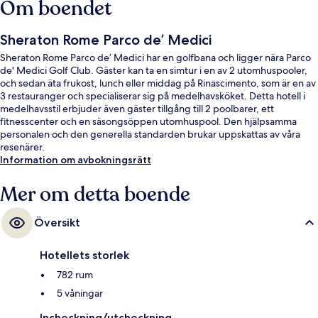
Om boendet
Sheraton Rome Parco de’ Medici
Sheraton Rome Parco de’ Medici har en golfbana och ligger nära Parco
de' Medici Golf Club. Gäster kan ta en simtur i en av 2 utomhuspooler,
och sedan äta frukost, lunch eller middag på Rinascimento, som är en av
3 restauranger och specialiserar sig på medelhavsköket. Detta hotell i
medelhavsstil erbjuder även gäster tillgång till 2 poolbarer, ett
fitnesscenter och en säsongsöppen utomhuspool. Den hjälpsamma
personalen och den generella standarden brukar uppskattas av våra
resenärer.
Information om avbokningsrätt
Mer om detta boende
Översikt
Hotellets storlek
782 rum
5 våningar
Incheckning/utcheckning