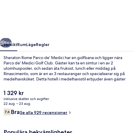
Rome
Parco
de’
Medici
regående
Nästa
56+
Översikt
Rum
Läge
Regler
Sheraton Rome Parco de’ Medici har en golfbana och ligger nära
Parco de' Medici Golf Club. Gäster kan ta en simtur i en av 2
utomhuspooler, och sedan äta frukost, lunch eller middag på
Rinascimento, som är en av 3 restauranger och specialiserar sig på
medelhavsköket. Detta hotell i medelhavsstil erbjuder även gäster
tillgång till 2 poolbarer, ett fitnesscenter och en säsongsöppen
utomhuspool. Den hjälpsamma personalen och den generella
Det
1 329 kr
standarden brukar uppskattas av våra resenärer.
nuvarande
inklusive skatter och avgifter
priset
22 aug. – 23 aug.
Golf
är
Recensioner
Bra
7,6
Se alla 929 recensioner
1 329 kr
7,6 av 10,
Populära bekvämligheter