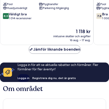
Rome-
Park
Pool
Flygtransfer
Pool
Eur
Hotel
Husdjursvänligt
Parkering tillgänglig
Flygtr
Parco
Maglian
Dei
Vecchia
8.0
7.8
Väldigt bra
Bra
8,0
7,8
Medici
av
av
1 014 recensioner
1 00
by
10,
10,
IHG
Väldigt
Bra,
Priset
1 118 kr
Magliana
bra,
1 006 re
är
Vecchia
1 014 recensioner
inklusive skatter och avgifter
1 118 kr
16 aug. – 17 aug.
Jämför liknande boenden
Logga in för att se aktuella rabatter och förmåner. Fler
förmåner för fler äventyr!
Logga in
Registrera dig nu, det är gratis
Om området