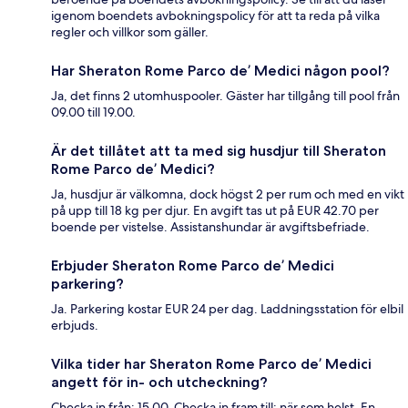
igenom boendets avbokningspolicy för att ta reda på vilka
regler och villkor som gäller.
Har Sheraton Rome Parco de’ Medici någon pool?
Ja, det finns 2 utomhuspooler. Gäster har tillgång till pool från
09.00 till 19.00.
Är det tillåtet att ta med sig husdjur till Sheraton
Rome Parco de’ Medici?
Ja, husdjur är välkomna, dock högst 2 per rum och med en vikt
på upp till 18 kg per djur. En avgift tas ut på EUR 42.70 per
boende per vistelse. Assistanshundar är avgiftsbefriade.
Erbjuder Sheraton Rome Parco de’ Medici
parkering?
Ja. Parkering kostar EUR 24 per dag. Laddningsstation för elbil
erbjuds.
Vilka tider har Sheraton Rome Parco de’ Medici
angett för in- och utcheckning?
Checka in från: 15.00. Checka in fram till: när som helst. En