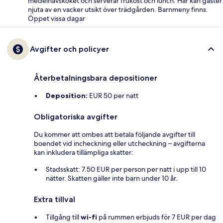
medelhavsköket och serverar frukost och lunch. Här kan gäster
njuta av en vacker utsikt över trädgården. Barnmeny finns.
Öppet vissa dagar
Avgifter och policyer
Återbetalningsbara depositioner
Deposition:
EUR 50 per natt
Obligatoriska avgifter
Du kommer att ombes att betala följande avgifter till
boendet vid incheckning eller utcheckning – avgifterna
kan inkludera tillämpliga skatter:
Stadsskatt: 7.50 EUR per person per natt i upp till 10
nätter. Skatten gäller inte barn under 10 år.
Extra tillval
Tillgång till
wi-fi
på rummen erbjuds för 7 EUR per dag