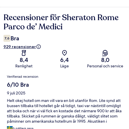
Recensioner för Sheraton Rome
Recensioner
Parco de’ Medici
Bra
7,6
929 recensioner
8,4
6,4
8,0
Renlighet
Läge
Personal och service
Recensioner
Verifierad recension
6/10 Bra
9 juli 2025
Helt okej hotell om man vill vara en bit utanför Rom. Lite synd att
bussen tillbaka till hotellet går så tidigt, taxi var nästintill omöjligt
att boka och när vi väl fick en kostade det närmare 900 kr att åka
tillbaka. Skicket på rummen är ganska dåligt, väldigt slitet som
påminner om amerikanska hotellrum år 1995. Akustiken i
restaurangen var väldigt jobbig, det blev otroligt högljutt vid
6 nätters resa