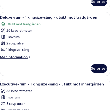
Se priser
Superior-
utsikt
rum
mot
-
Öppna
Deluxe-rum - 1 kingsize-säng - utsikt
trädgården
2
2
Deluxe-rum - 1 kingsize-säng - utsikt mot trädgården
alla
enkelsängar
Utsikt mot trädgården
-
foton
utsikt
26 kvadratmeter
för
mot
Deluxe-
1 sovrum
trädgården
rum
2 sovplatser
-
1 kingsize-säng
1
Mer
Mer information
kingsize-
information
säng
om
Se priser
Deluxe-
-
rum
utsikt
-
Öppna
Executive-rum - 1 kingsize-säng - uts
mot
1
1
Executive-rum - 1 kingsize-säng - utsikt mot innergården
alla
trädgården
kingsize-
33 kvadratmeter
säng
foton
-
1 sovrum
för
utsikt
Executive-
3 sovplatser
mot
rum
trädgården