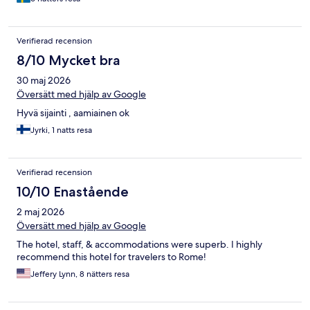
bara några få människor. Poolen var stängd i mitten på maj trots
varmt väder. Dock trevlig personal och bra frukost.
Verifierad recension
8/10 Mycket bra
30 maj 2026
Översätt med hjälp av Google
Hyvä sijainti , aamiainen ok
Jyrki, 1 natts resa
Verifierad recension
10/10 Enastående
2 maj 2026
Översätt med hjälp av Google
The hotel, staff, & accommodations were superb. I highly
recommend this hotel for travelers to Rome!
Jeffery Lynn, 8 nätters resa