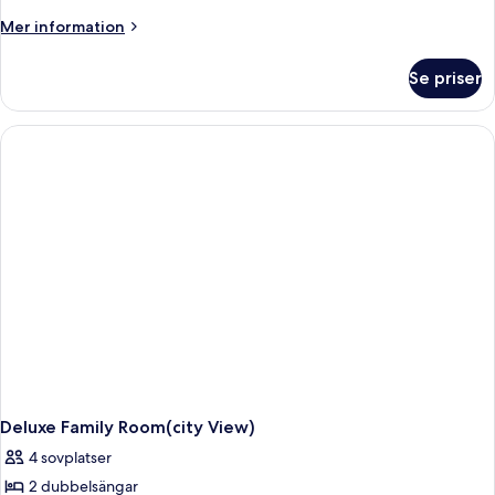
Mer
Mer information
information
om
Se priser
Svit
Royal
Deluxe Family Room(city View)
4 sovplatser
2 dubbelsängar