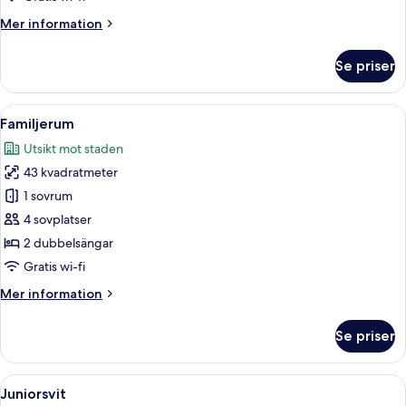
Mer
Mer information
information
om
Se priser
Tvåbäddsrum
Deluxe
Öppna
Ett modernt hotellrum med två sängar, 
4
Familjerum
alla
Utsikt mot staden
foton
43 kvadratmeter
för
Familjerum
1 sovrum
4 sovplatser
2 dubbelsängar
Gratis wi-fi
Mer
Mer information
information
om
Se priser
Familjerum
Öppna
Ett modernt hotellrum med en grå soffa
4
Juniorsvit
alla