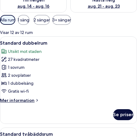
Till helgen
Nästa helg
aug. 14 - aug. 16
aug. 21 - aug. 23
Tillgängliga
Alla rum
1 säng
2 sängar
3+ sängar
filter
för
Visar 12 av 12 rum
rum
Öppna
Ett modernt hotellrum med en säng, ett
6
Standard dubbelrum
alla
Utsikt mot staden
foton
27 kvadratmeter
för
Standard
1 sovrum
dubbelrum
2 sovplatser
1 dubbelsäng
Gratis wi-fi
Mer
Mer information
information
om
Se priser
Standard
dubbelrum
Öppna
Ett hotellrum med två sängar, ett stort
6
Standard tvåbäddsrum