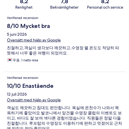
8,2
7,8
8,2
Renlighet
Bekvämligheter
Personal och service
Recensioner
Verifierad recension
8/10 Mycket bra
5 juni 2026
Översätt med hjälp av Google
친절하고,객실이 생각보다 깨끗하고,수영장 물 온도도 적당히 따
뜻해서 너무 좋은 여행이 되었어요.
우용, 1 natts resa
Verifierad recension
10/10 Enastående
12 juli 2026
Översätt med hjälp av Google
객실도 깨끗하고 침대도 편안합니다. 욕실에 온천수가 나와서 목
욕하기에 좋았어요 발코니에서 앞건물 수영장 클럽의 이벤트도 보
이고, 바다도 잘 보여 색다른 경험이였습니다. 직원들은 정말 다들
친절합니다. 루프탑의 수영장도 이용하기에 편하고 멋졌어요 근처
에 맛집도 많아 좋았어요