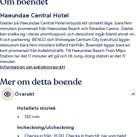
Om boendet
Haeundae Central Hotel
Gäster på Haeundae Central Hotel erbjuds ett utmärkt läge, bara fem
minuters promenad från Haeundae Beach och Paradise Casino. Gäster
kan svalka sig i deras utomhuspool, och dessutom ingår bland annat wi-
fi och parkering. BEXCO och Shinsegae Centum City (varuhus) ligger
dessutom bara fem minuters bilfärd härifrån. Boendet ligger bara en
kort promenad från kollektivtrafik. Till Haeundae Beach Train Mipo
Station tar det 11 minuter att gå och till Jung-dong station är det 11
minuter.
Information om avbokningsrätt
Mer om detta boende
Översikt
Hotellets storlek
132 rum
Incheckning/utcheckning
Checka in från: 15.00. Checka in fram till: när som helst.