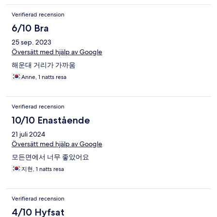
Verifierad recension
6/10 Bra
25 sep. 2023
Översätt med hjälp av Google
해운대 거리가 가까움
Anne, 1 natts resa
Verifierad recension
10/10 Enastående
21 juli 2024
Översätt med hjälp av Google
모든면에서 너무 좋았어요
지현, 1 natts resa
Verifierad recension
4/10 Hyfsat