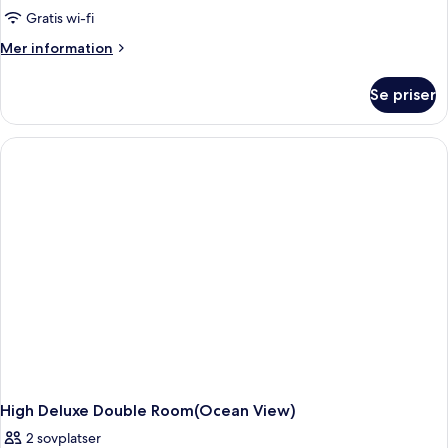
Gratis wi-fi
Mer
Mer information
information
om
Se priser
Deluxe
Family
Room(city
View)
High Deluxe Double Room(Ocean View)
2 sovplatser