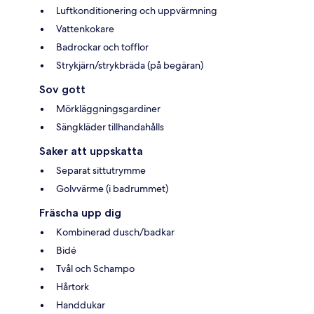
Luftkonditionering och uppvärmning
Vattenkokare
Badrockar och tofflor
Strykjärn/strykbräda (på begäran)
Sov gott
Mörkläggningsgardiner
Sängkläder tillhandahålls
Saker att uppskatta
Separat sittutrymme
Golvvärme (i badrummet)
Fräscha upp dig
Kombinerad dusch/badkar
Bidé
Tvål och Schampo
Hårtork
Handdukar