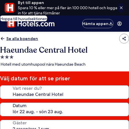
Byt till appen
Spara 10 % eller mer på fler än 100 000 hotell och logga
in för att tjäna förmåner
Hoppa till huvudsektionen
Hämta appen
Se alla boenden
Haeundae Central Hotel
3.0-
stjärnigt
Hotell med utomhuspool nära Haeundae Beach
boende
Välj datum för att se priser
Vart reser du?
Datum
Gäster