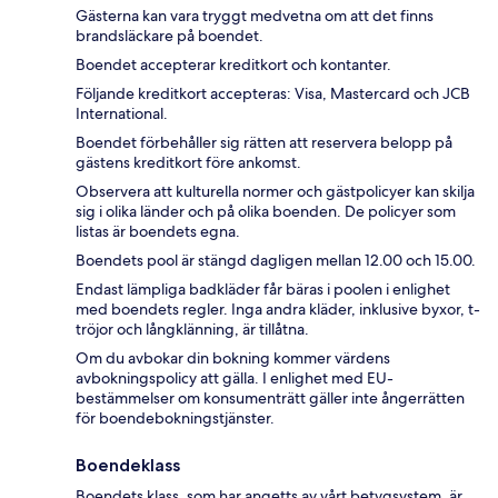
Gästerna kan vara tryggt medvetna om att det finns
brandsläckare på boendet.
Boendet accepterar kreditkort och kontanter.
Följande kreditkort accepteras: Visa, Mastercard och JCB
International.
Boendet förbehåller sig rätten att reservera belopp på
gästens kreditkort före ankomst.
Observera att kulturella normer och gästpolicyer kan skilja
sig i olika länder och på olika boenden. De policyer som
listas är boendets egna.
Boendets pool är stängd dagligen mellan 12.00 och 15.00.
Endast lämpliga badkläder får bäras i poolen i enlighet
med boendets regler. Inga andra kläder, inklusive byxor, t-
tröjor och långklänning, är tillåtna.
Om du avbokar din bokning kommer värdens
avbokningspolicy att gälla. I enlighet med EU-
bestämmelser om konsumenträtt gäller inte ångerrätten
för boendebokningstjänster.
Boendeklass
Boendets klass, som har angetts av vårt betygsystem, är