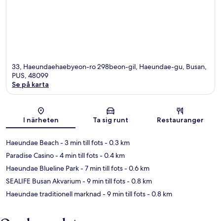
33, Haeundaehaebyeon-ro 298beon-gil, Haeundae-gu, Busan,
PUS, 48099
Se på karta
Karta
I närheten
Ta sig runt
Restauranger
Haeundae Beach
- 3 min till fots
- 0.3 km
Paradise Casino
- 4 min till fots
- 0.4 km
Haeundae Blueline Park
- 7 min till fots
- 0.6 km
SEALIFE Busan Akvarium
- 9 min till fots
- 0.8 km
Haeundae traditionell marknad
- 9 min till fots
- 0.8 km