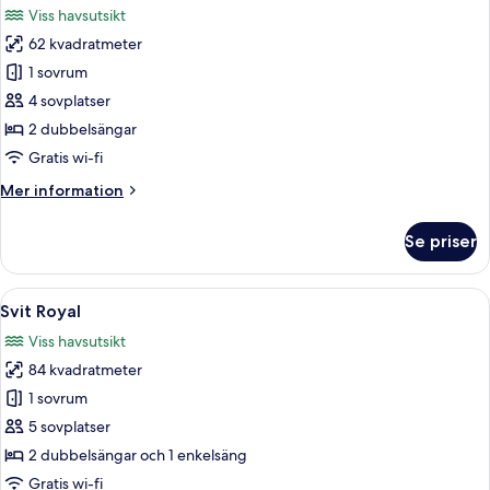
Viss havsutsikt
foton
62 kvadratmeter
för
Juniorsvit
1 sovrum
4 sovplatser
2 dubbelsängar
Gratis wi-fi
Mer
Mer information
information
om
Se priser
Juniorsvit
Öppna
Ett modernt hotellrum med två sängar,
5
Svit Royal
alla
Viss havsutsikt
foton
84 kvadratmeter
för
Svit
1 sovrum
Royal
5 sovplatser
2 dubbelsängar och 1 enkelsäng
Gratis wi-fi