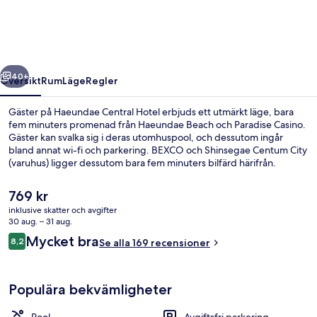
regående
Nästa
40+
Översikt
Rum
Läge
Regler
Gäster på Haeundae Central Hotel erbjuds ett utmärkt läge, bara
fem minuters promenad från Haeundae Beach och Paradise Casino.
Gäster kan svalka sig i deras utomhuspool, och dessutom ingår
bland annat wi-fi och parkering. BEXCO och Shinsegae Centum City
(varuhus) ligger dessutom bara fem minuters bilfärd härifrån.
Boendet ligger bara en kort promenad från kollektivtrafik. Till
Haeundae Beach Train Mipo Station tar det 11 minuter att gå och till
Det
769 kr
Jung-dong station är det 11 minuter.
nuvarande
inklusive skatter och avgifter
priset
30 aug. – 31 aug.
Superior dubbelrum | Skrivbord, mörkl
är
Recensioner
Mycket bra
8,2
Se alla 169 recensioner
769 kr
8,2 av 10,
Populära bekvämligheter