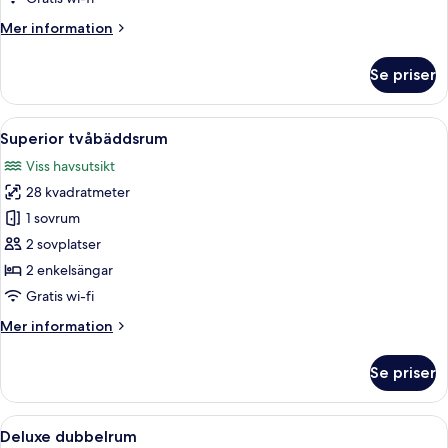
Mer
Mer information
information
om
Se priser
Superior
dubbelrum
Öppna
Ett hotellrum med två sängar, en tv, e
6
Superior tvåbäddsrum
alla
Viss havsutsikt
foton
28 kvadratmeter
för
Superior
1 sovrum
tvåbäddsrum
2 sovplatser
2 enkelsängar
Gratis wi-fi
Mer
Mer information
information
om
Se priser
Superior
tvåbäddsrum
Öppna
Ett hotellrum med en säng, ett skrivbor
9
Deluxe dubbelrum