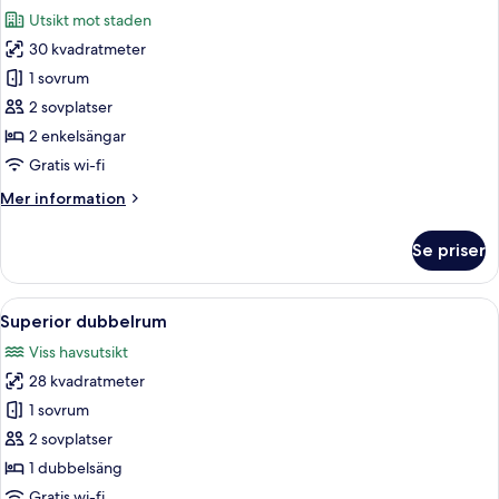
alla
Utsikt mot staden
foton
30 kvadratmeter
för
Standard
1 sovrum
tvåbäddsrum
2 sovplatser
2 enkelsängar
Gratis wi-fi
Mer
Mer information
information
om
Se priser
Standard
tvåbäddsrum
Öppna
Ett hotellrum med en säng, ett skrivb
6
Superior dubbelrum
alla
Viss havsutsikt
foton
28 kvadratmeter
för
Superior
1 sovrum
dubbelrum
2 sovplatser
1 dubbelsäng
Gratis wi-fi