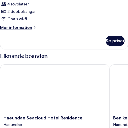
4 sovplatser
2 dubbelsängar
Gratis wi-fi
Mer
Mer information
information
om
Se priser
Junior
Suite(half
Ocean
Liknande boenden
View)
Haeundae Seacloud Hotel Residence
Benikea
Haeundae
Benikea
Haeundae Seacloud Hotel Residence
Benike
Seacloud
Hotel
Haeundae
Haeund
Hotel
Haeund