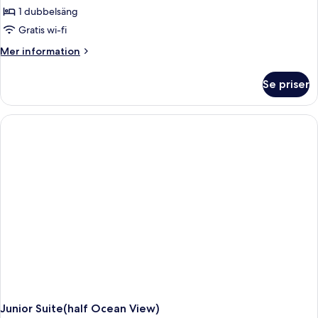
1 dubbelsäng
Gratis wi-fi
Mer
Mer information
information
om
Se priser
High
Deluxe
Double
Room(Ocean
View)
Junior Suite(half Ocean View)