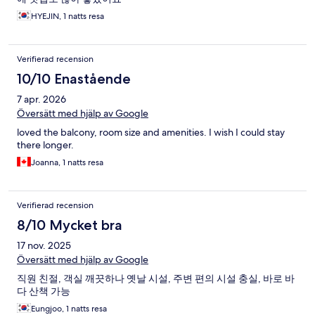
HYEJIN, 1 natts resa
Verifierad recension
10/10 Enastående
7 apr. 2026
Översätt med hjälp av Google
loved the balcony, room size and amenities. I wish I could stay
there longer.
Joanna, 1 natts resa
Verifierad recension
8/10 Mycket bra
17 nov. 2025
Översätt med hjälp av Google
직원 친절, 객실 깨끗하나 옛날 시설, 주변 편의 시설 충실, 바로 바
다 산책 가능
Eungjoo, 1 natts resa