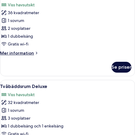
alla
Viss havsutsikt
foton
36 kvadratmeter
för
Deluxe
1 sovrum
dubbelrum
2 sovplatser
1 dubbelsäng
Gratis wi-fi
Mer
Mer information
information
om
Se priser
Deluxe
dubbelrum
Öppna
Ett hotellrum med två sängar, ett skri
6
Tvåbäddsrum Deluxe
alla
Viss havsutsikt
foton
32 kvadratmeter
för
Tvåbäddsrum
1 sovrum
Deluxe
3 sovplatser
1 dubbelsäng och 1 enkelsäng
Gratis wi-fi