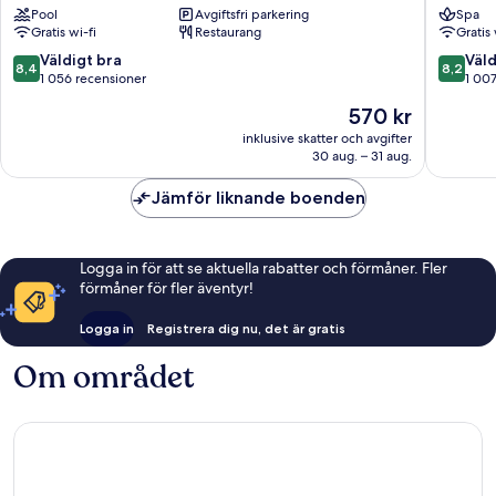
Pool
Avgiftsfri parkering
Spa
Residence
Haeund
Gratis wi-fi
Restaurang
Gratis 
Haeundae
8.4
8.2
Väldigt bra
Väld
8,4
8,2
av
av
1 056 recensioner
1 00
10,
10,
Priset
570 kr
Väldigt
Väldigt
är
bra,
bra,
inklusive skatter och avgifter
570 kr
30 aug. – 31 aug.
1 056 recensioner
1 007 re
Jämför liknande boenden
Logga in för att se aktuella rabatter och förmåner. Fler
förmåner för fler äventyr!
Logga in
Registrera dig nu, det är gratis
Om området