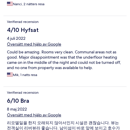
nice and the living area was spacious.
Nanci, 2 nätters resa
Verifierad recension
4/10 Hyfsat
4 juli 2022
Översätt med hjälp av Google
Could be amazing. Rooms very clean. Communal areas not as
good. Major disappointment was that the underfloor heating
came on in the middle of the night and could not be turned off,
and no one from property was available to help.
Mik, 1 natts resa
Verifierad recension
6/10 Bra
8 maj 2022
Översätt med hjälp av Google
리모델일을 한지 오래되지 않아서인지 시설은 괜찮습니다. 뷰는
전객실이 리버뷰라 좋습니다. 남이섬이 바로 앞에 보이고 호수가