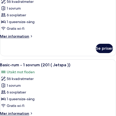
56 kvadratmeter
för
Basic-
1 sovrum
rum
6 sovplatser
-
1 queensize-säng
1
Gratis wi-fi
sovrum
Mer
Mer information
(101
information
(
om
Se priser
Jetspa
Basic-
rum
))
-
Öppna
Ett badrum med badkar, ett fönster och
15
1
Basic-rum - 1 sovrum (201 ( Jetspa ))
alla
sovrum
Utsikt mot floden
(101
foton
(
56 kvadratmeter
för
Jetspa
Basic-
1 sovrum
))
rum
6 sovplatser
-
1 queensize-säng
1
Gratis wi-fi
sovrum
Mer
Mer information
(201