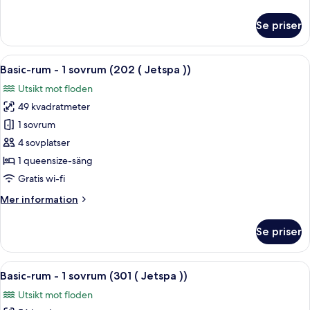
information
(
om
Se priser
Jetspa
Basic-
rum
))
-
Öppna
Ett badrum med ett stort badkar, ett f
12
1
Basic-rum - 1 sovrum (202 ( Jetspa ))
alla
sovrum
Utsikt mot floden
(201
foton
(
49 kvadratmeter
för
Jetspa
Basic-
1 sovrum
))
rum
4 sovplatser
-
1 queensize-säng
1
Gratis wi-fi
sovrum
Mer
Mer information
(202
information
(
om
Se priser
Jetspa
Basic-
rum
))
-
Öppna
Ett badrum med badkar, ett fönster och
14
1
Basic-rum - 1 sovrum (301 ( Jetspa ))
alla
sovrum
Utsikt mot floden
(202
foton