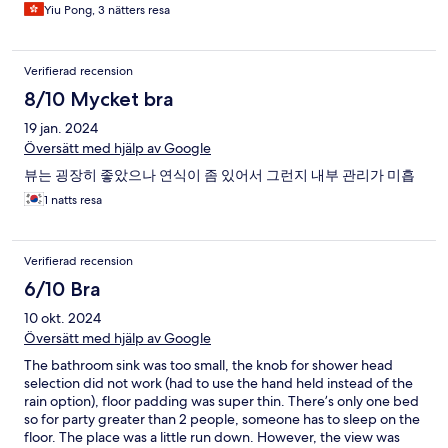
I do, but they just refused to do so.
Yiu Pong, 3 nätters resa
Verifierad recension
8/10 Mycket bra
19 jan. 2024
Översätt med hjälp av Google
뷰는 굉장히 좋았으나 연식이 좀 있어서 그런지 내부 관리가 미흡
1 natts resa
Verifierad recension
6/10 Bra
10 okt. 2024
Översätt med hjälp av Google
The bathroom sink was too small, the knob for shower head
selection did not work (had to use the hand held instead of the
rain option), floor padding was super thin. There’s only one bed
so for party greater than 2 people, someone has to sleep on the
floor. The place was a little run down. However, the view was