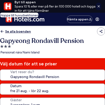
Byt till appen
Spara 10 % eller mer på fler än 100 000 hotell och logga
in för att tjäna förmåner
Hoppa till huvudsektionen
Hämta appen
Se alla boenden
Gapyeong Rondavill Pension
3.0-
stjärnigt
Pensionat nära Nami Island
boende
Välj datum för att se priser
Vart reser du?
Datum
Gäster