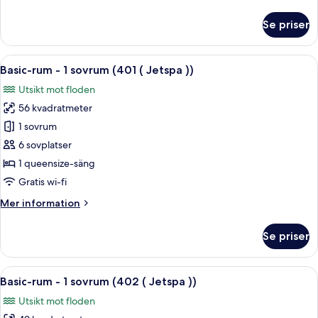
information
(
om
Se priser
Jetspa
Basic-
rum
))
-
Öppna
Ett badrum med badkar, ett fönster och
13
1
Basic-rum - 1 sovrum (401 ( Jetspa ))
alla
sovrum
Utsikt mot floden
(302
foton
(
56 kvadratmeter
för
Jetspa
Basic-
1 sovrum
))
rum
6 sovplatser
-
1 queensize-säng
1
Gratis wi-fi
sovrum
Mer
Mer information
(401
information
(
om
Se priser
Jetspa
Basic-
rum
))
-
Öppna
Ett modernt hotellrum med ett träpanel
14
1
Basic-rum - 1 sovrum (402 ( Jetspa ))
alla
sovrum
Utsikt mot floden
(401
foton
(