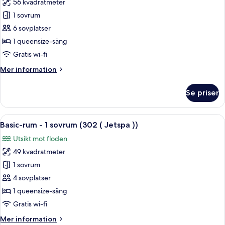
(
56 kvadratmeter
för
Jetspa
Basic-
1 sovrum
))
rum
6 sovplatser
-
1 queensize-säng
1
Gratis wi-fi
sovrum
Mer
Mer information
(301
information
(
om
Se priser
Jetspa
Basic-
rum
))
-
Öppna
Ett modernt hotellrum med en stor säng
14
1
Basic-rum - 1 sovrum (302 ( Jetspa ))
alla
sovrum
Utsikt mot floden
(301
foton
(
49 kvadratmeter
för
Jetspa
Basic-
1 sovrum
))
rum
4 sovplatser
-
1 queensize-säng
1
Gratis wi-fi
sovrum
Mer
Mer information
(302