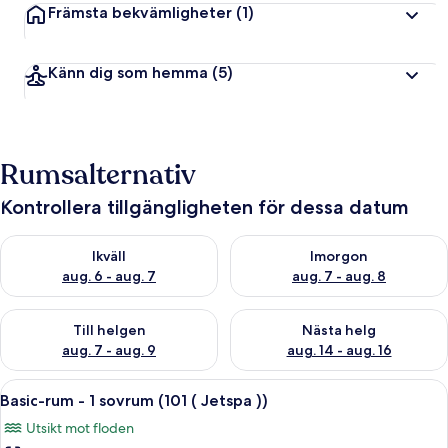
Främsta bekvämligheter
(1)
Känn dig som hemma
(5)
Rumsalternativ
Kontrollera tillgängligheten för dessa datum
Kontrollera tillgängligheten för ikväll aug. 6 - aug. 7
Kontrollera tillgängligheten f
Ikväll
Imorgon
aug. 6 - aug. 7
aug. 7 - aug. 8
Kontrollera tillgängligheten för den här helgen aug. 7 - aug. 9
Kontrollera tillgängligheten fö
Till helgen
Nästa helg
aug. 7 - aug. 9
aug. 14 - aug. 16
Öppna
Ett modernt sovrum med en sängram i t
19
Basic-rum - 1 sovrum (101 ( Jetspa ))
alla
Utsikt mot floden
foton