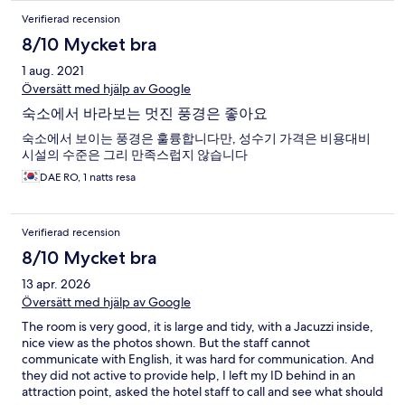
Verifierad recension
8/10 Mycket bra
1 aug. 2021
Översätt med hjälp av Google
숙소에서 바라보는 멋진 풍경은 좋아요
숙소에서 보이는 풍경은 훌륭합니다만, 성수기 가격은 비용대비
시설의 수준은 그리 만족스럽지 않습니다
DAE RO, 1 natts resa
Verifierad recension
8/10 Mycket bra
13 apr. 2026
Översätt med hjälp av Google
The room is very good, it is large and tidy, with a Jacuzzi inside,
nice view as the photos shown. But the staff cannot
communicate with English, it was hard for communication. And
they did not active to provide help, I left my ID behind in an
attraction point, asked the hotel staff to call and see what should