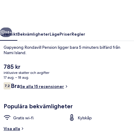
regående
Nästa
98+
Översikt
Bekvämligheter
Läge
Priser
Regler
Gapyeong Rondavill Pension ligger bara 5 minuters bilfärd från
Nami Island.
Det
785 kr
nuvarande
inklusive skatter och avgifter
priset
17 aug. – 18 aug.
är
Recensioner
Bra
7,2
Se alla 15 recensioner
785 kr
7,2 av 10,
Exteriör
Populära bekvämligheter
Gratis wi-fi
Kylskåp
Visa alla