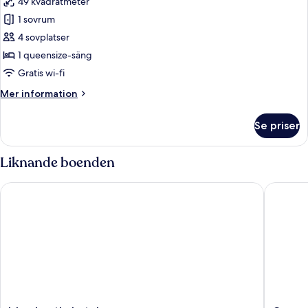
49 kvadratmeter
för
Jetspa
Basic-
1 sovrum
))
rum
4 sovplatser
-
1 queensize-säng
1
Gratis wi-fi
sovrum
Mer
Mer information
(402
information
(
om
Se priser
Jetspa
Basic-
rum
))
-
Liknande boenden
1
sovrum
Islandcastle hotel
Gapyeon
(402
(
Jetspa
))