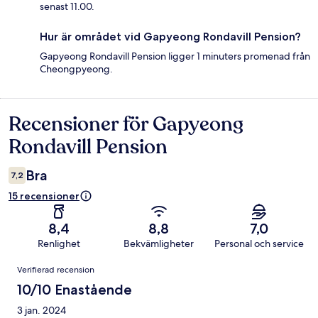
senast 11.00.
Hur är området vid Gapyeong Rondavill Pension?
Gapyeong Rondavill Pension ligger 1 minuters promenad från
Cheongpyeong.
Recensioner för Gapyeong
Recensioner
Rondavill Pension
Bra
7,2
15 recensioner
8,4
8,8
7,0
Renlighet
Bekvämligheter
Personal och service
Recensioner
Verifierad recension
10/10 Enastående
3 jan. 2024