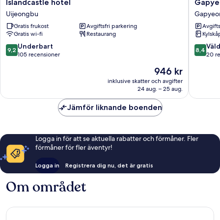
Islandcastle
Gapyeo
Islandcastle hotel
Gapye
hotel
Humant
Uijeongbu
Gapyeo
Uijeongbu
Pension
Gratis frukost
Avgiftsfri parkering
Avgift
Gapyeo
Gratis wi-fi
Restaurang
Kylskå
9.2
8.4
Underbart
Väld
9,2
8,4
av
av
105 recensioner
20 r
10,
10,
Priset
946 kr
Underbart,
Väldigt
är
105 recensioner
bra,
inklusive skatter och avgifter
946 kr
24 aug. – 25 aug.
20 rece
Jämför liknande boenden
Logga in för att se aktuella rabatter och förmåner. Fler
förmåner för fler äventyr!
Logga in
Registrera dig nu, det är gratis
Om området