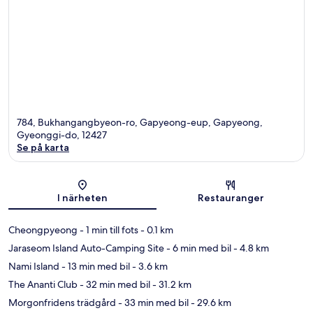
784, Bukhangangbyeon-ro, Gapyeong-eup, Gapyeong,
Gyeonggi-do, 12427
Se på karta
Karta
I närheten
Restauranger
Cheongpyeong
- 1 min till fots
- 0.1 km
Jaraseom Island Auto-Camping Site
- 6 min med bil
- 4.8 km
Nami Island
- 13 min med bil
- 3.6 km
The Ananti Club
- 32 min med bil
- 31.2 km
Morgonfridens trädgård
- 33 min med bil
- 29.6 km